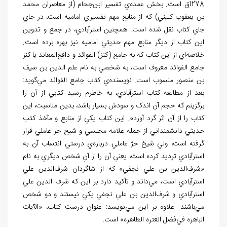
1278ق است. بخش عمده
ي تفسير ابن
جحام (از معاصران محمد
بن يعقوب کليني) که از منابع مهم تفسيري اماميه است، در جاي
جاي کتاب نقل شده است. همچنين استرآبادي، در جمع و تدوين
اين کتاب از ديگر منابع مهم حديثي اماميه نيز بهره برده است.
خلاصه
اي از اين کتاب که به جامع (کنز) الفوائد و دافع
المعاند يا کنز
جامع الفوائد معروف است، به شخصي به نام علم الدين بن سيف
بن منصور منسوب است. نويسنده
ي کتاب جامع الفوائد مي
گويد:
بعد از مطالعه کتاب استرآبادي، به خاطرم رسيد کتابي از آن را
برگزينم که حجم آن اندک و سودش بسيار باشد، بدين مناسبت، اين
کتاب را از آن اثر گرد آوردم. اين کتاب يکي از منابع و مآخذ کتب
حديثي دانشمنداني از جمله علامه مجلسي و شيح حر عاملي قرار
گرفته است، ولي شيخ حرّ عاملي درباره
ي درستي انتساب آن به
استرآبادي ترديد کرده است، يعني آن را از آنِ شخص ديگري به نام
«شرف
الدين بن علي نجفي» که از شاگردان شرف
الدين علي
استرآبادي است، مي
داند و تأکيد دارد بر اين که شرف الدين علي
استرآبادي و شرف
الدين بن علي نجفي يکي نيستند و دو شخص
مي
باشند. علاوه بر اين مي
نويسد: عنوان درست کتاب، «الآيات
الباهره في
فضل العتره الطاهره» است.