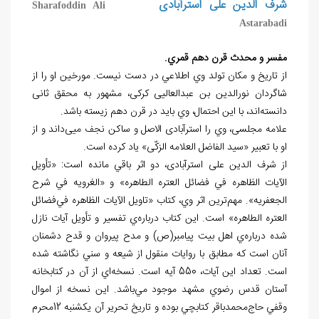
شرف الدين علی استرآبادی
Sharafoddin Ali
Astarabadi
مفسر و محدث قرن دهم قمري.
از تاريخ و مکان تولد وي اطلاعي در دست نيست. مورخين او را از
شاگردان نورالدين بن عبدالعاليی کرکی، مشهور به محقق ثانی
دانسته
اند، با اين احتمال، وي بايد در قرن دهم زيسته باشد.
علامه مجلسی، وي را استرآبادی الاصل و ساکن نجف ميی
داند و از
او با تعبير «سيد الفاضل العلامه الزکّی» ياد کرده است.
از شرف الدين علی استرآبادی، دو اثر باقي مانده است: «تأويل
الآيات الظاهره في فضائل العتره الطاهره» و «الغرويه في شرح
الجعفريه». مهم
ترين اثر وي، کتاب «تاويل الآيات الظاهره في
فضائل
العتره الطاهره» است. اين کتاب درباره
ي تفسير و تأويل آيات نازل
شده درباره
ي اهل بيت پيامبر(ص) و مدح پيروان و قدح دشمنان
آنان است که مطابق با روايات منقول از شيعه و سني نگاشته شده
است. تعداد اين آيات، 550 آيه است. نسخه
اي از آن در کتابخانه
آستان قدس رضوي مشهد موجود مي
باشد. اين نسخه از اموال
وقفي حاج
محمدباقر کتابچي بوده و تاريخ تحرير آن يکشنبه 12محرم