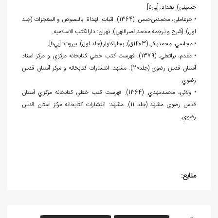
حسيني). بغداد: [بي
نا].
• حرعاملي، محمدبن
حسن. (1364). اثبات الهداة بالنصوص و المعجزات (جلد
اول). (شرح و ترجمه محمد نصراللهي). تهران: دارالکتب الاسلاميه.
• مجلسي، محمدباقر. (1403ق). بحارالانوار (جلد اول). بيروت: [بي
نا].
• مقدم، براتعلي. (1379). فهرست کتب خطي کتابخانه مرکزي و مرکز اسناد
آستان قدس رضوي (جلد20). مشهد: انتشارات کتابخانه و مرکز آستان قدس
رضوي.
• ولائي، محمدمهدي. (1364). فهرست کتب خطي کتابخانه مرکزي آستان
قدس رضوي مشهد (جلد 11). مشهد: انتشارات کتابخانه مرکز آستان قدس
رضوي.
منابع: