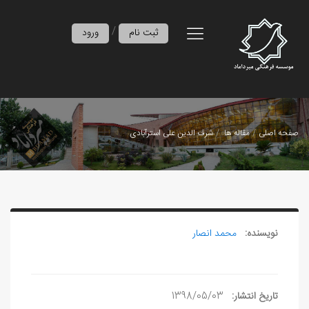
/
ثبت نام
ورود
صفحه اصلی
مقاله ها
شرف الدين علی استرآبادی
نویسنده:
محمد انصار
تاریخ انتشار:
1398/05/03