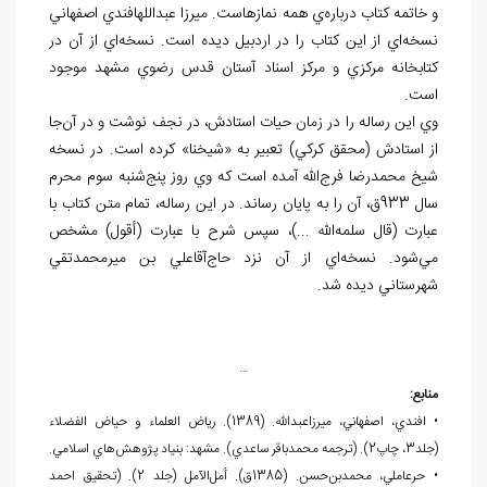
و خاتمه کتاب درباره
ي همه نمازهاست. ميرزا عبدالله‏افندي اصفهاني
نسخه
اي از اين کتاب را در اردبيل ديده است. نسخه
اي از آن در
کتابخانه مرکزي و مرکز اسناد آستان قدس رضوي مشهد موجود
است.
وي اين رساله را در زمان حيات استادش، در نجف نوشت و در آن
جا
از استادش (محقق کرکي) تعبير به «شيخنا» کرده است. در نسخه
شيخ محمدرضا فرج
الله آمده است که وي روز پنج
شنبه سوم محرم
سال 933ق، آن را به پايان رساند. در اين رساله، تمام متن کتاب با
عبارت (قال سلمه
الله ...)، سپس شرح با عبارت (أقول) مشخص
مي
شود. نسخه
اي از آن نزد حاج
آقاعلي بن ميرمحمدتقي
شهرستاني ديده شد.
…
منابع:
• افندي، اصفهاني، ميرزاعبدالله. (1389). رياض العلماء و حياض الفضلاء
(جلد3، چاپ2). (ترجمه محمدباقر ساعدي). مشهد: بنياد پژوهش
هاي اسلامي.
• حرعاملي، محمدبن
حسن. (1385ق). أمل
الآمل (جلد 2). (تحقيق احمد