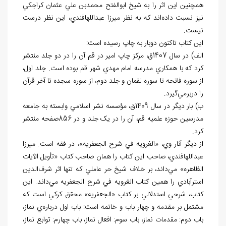
همچنين اين اثر را به شيخ ابوالفتح محمدبن علي عثمان کراجکي
نيز نسبت داده
اند که به نظر ميرزا عبدالله‏افندي، اين نظر درست
نيست.
اين کتاب تاکنون دوبار به چاپ رسيده است:
الف) در سال 1407ق، مرکز چاپ امير در قم آن را در دو جلد منتشر
کرد که با همکاري مدرسه امام مهدي شهر قم بوده است. جلد اول،
از سوره فاتحه تا سوره لقمان و جلد دوم، از سوره سجده تا آخر قرآن
را دربرمي
گيرد.
ب) بار ديگر در سال 1409ق، مؤسسه نشر اسلامي وابسته به جامعه
مدرسين حوزه علميه قم، آن را در يک جلد و در 856صفحه منتشر
کرد.
از ديگر آثار وي، «الغرويه في شرح الجعفريه»، در فقه است. ميرزا
عبدالله‏افندي، صاحب اين کتاب را همان صاحب کتاب «تأويل الآيات
الظاهره» مي
داند، بر خلاف شيخ حر عاملي که تنها اثر شرف
الدين
استرآبادي را همين کتاب الغرويه في شرح الجعفريه مي
داند. اين
کتاب، شرحي استدلالي بر کتاب «الجعفريه» محقق کرکي است که
مشتمل بر مقدمه و چهار باب و خاتمه است: باب اول درباره
ي نماز،
باب دوم: مقدمات نماز، باب سوم: افعال نماز، باب چهارم: توابع نماز،