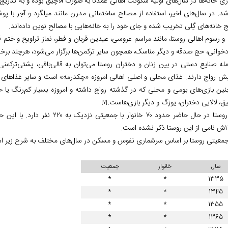
ری خانه‌ها در سال‌های اولیه سکونت اهالی عمدتاً به صورت آلاچیق بوده و به تد
 شد. در سال‌های اخیر، استفاده از مصالح ساختمانی مدرن مانند میلگرد و آجر با پ
 خانه‌های گِلی تخریب شده و جای خود را به خانه‌هایی با مصالح نوین داده‌اند.
دخوانی، حج صدقه و دیگر مناسک، همچون سایر ترکمن‌ها برگزار می‌شود، هرچند برخی 
مله صنایع دستی در بین زنان و دختران روستا می‌توان به قالی‌بافی، پشتی‌ترکمنی،
یش رواج دارند. غذای محلی و اصلی اهالی امروزه «چکدرمه» است و سایر غذاهای م
ین بازی‌های بومی و محلی که در گذشته رواج داشته و امروزه بسیار کم‌رنگ یا ح
ق، لالایی دختران، یوزگ و دیگر بازی‌هاست.
[7]
شده است.
 جمعیتی روستا بر اساس سرشماری نفوس و مسکن در سال‌های مختلف به شرح زیر ا
سال
خانوار
جمعیت
*
*
1335
*
*
1345
*
*
1355
*
*
1365