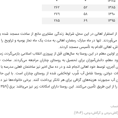
*
*
1375
262
52
1385
279
58
1390
285
69
1395
ز استقرار اهالی در این محل، شرایط زندگی عشایری مانع از ساخت مسجد شده بود 
 می‌آوردند. تنها در ماه مبارک رمضان، اهالی به مدت یک ماه نماز یومیه و تراویح را
ند.
 اولین معلم در این روستا به سال‌های قبل از پیروزی انقلاب اسلامی بازمی‌گردد، ز
رود معلم، دانش‌آموزان برای تحصیل به روستای چناران مراجعه می‌کردند. ساخت ف
آجری، توسط خود اهالی انجام شد و در ده سال اخیر نیز ساختمان فعلی مدرسه با 
نات دولتی روستا شامل آب شُرب لوله‌کشی شده از روستای چناران است. با این حال
 آب مجبورند هزینه‌های گزافی برای هر تانکر پرداخت کنند. برخی خانواده‌ها نیز در 
ز این طریق تأمین می‌کنند. این روستا دارای امکانات زیر نیز می‌باشد: برق (۱۳۵۹ش)، گازرسانی (۱۳۹۴ش) و جاده آسفالته فرعی (۱۳۸۴ش).
حساب
انلی‌دوجی و گرگانلی‌دوجی، (1404).