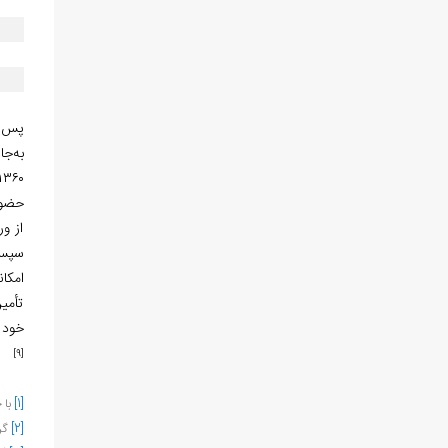
پس ا
به‌جا
۱۳۶۰ش، اهالی اقدام به تأسیس مسجد کرد
حضور
از و
سپس 
امکا
تأمین
خود را ا
[9]
[1]
با 
[2]
گرگ