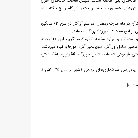
ریج خانه‌های گِلی ساخته شدند، سپس ساخت خانه‌های آجری
وشش‌هایی همچون حلب، ایرانیت و ایزوگام رواج یافته و به
آداب و رسوم اهالی روستا، مانند مراسم عروسی، عیدین قربان و فطر، نماز تراویح و ختم قرآن در ماه مبارک رمضان، مراسم آق‌آش در سن ۶۳ سالگی،
از این سنت‌ها امروزه کم‌رنگ شده‌اند.
 نمدمالی و موارد مشابه اشاره کرد، اگرچه این فعالیت‌ها
حلی شامل اون‌آش، سویت‌لی آش، چورفا و غیره می‌باشد.
تی فراموش شده‌اند، شامل چوررگ، قاقارتوپ، باشک‌داش،
این روستا در حال حاضر حدود ۷۰ خانوار با جمعیتی نزدیک به ۲۲۰ نفر دارد. با این حال، بررسی سرشماری‌های رسمی کشور از سال ۱۳۳۵ش تا
ست:
[8]