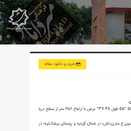
خرید و دانلود مقاله
ن.
قرار دارد و در مختصات جغرافیایی 55َ °55 طول 48َ 37° عرض با ارتفاع ۳۵۶ متر از سطح دریا
م‌یزرع ساری‌داش؛ در شمال، آق‌تپه و روستای بیشک‌تپه؛ در