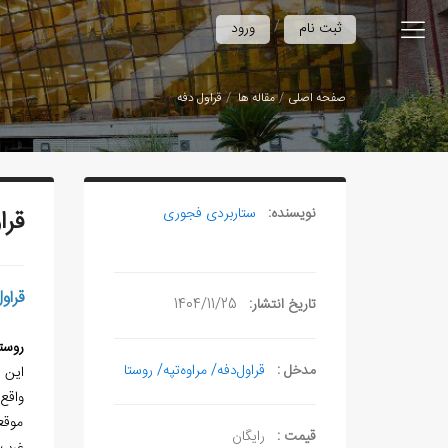
/
ثبت نام
ورود
صفحه اصلی
مقاله ها
قراول دفه
نویسنده:
ستاربردی فجوری
قرا
قر
تاریخ انتشار:
1404/11/25
روست
مدخل :
قراول‌دفه/ مراوه‌تپه/ روستا
این روستا در
واقع
موقعی
قیمت :
رایگان