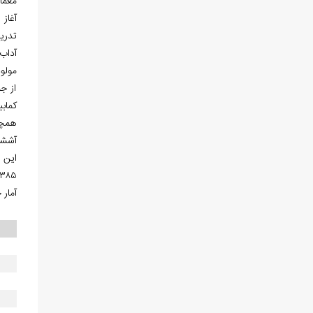
معما
آغاز
تدریج
مولو
از ج
کماب
همچن
آششی
۱۳۸۵ش نامی از این روستا ذکر ن
آمار