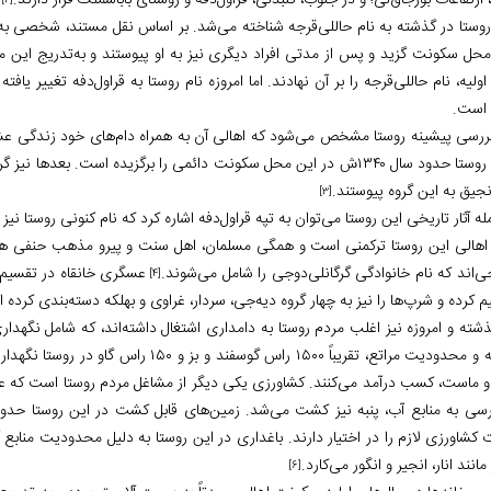
ارتفاعات بورجاق‌لی؛ و در جنوب، گنبدلی، قراول‌دفه و روستای باباشملک قرار دارند.
[2]
روستا در گذشته به نام حاللی‌قرجه شناخته می‌شد. بر اساس نقل مستند، شخصی به نا
محل سکونت گزید و پس از مدتی افراد دیگری نیز به او پیوستند و به‌تدریج این مح
اولیه، نام حاللی‌قرجه را بر آن نهادند. اما امروزه نام روستا به قراول‌دفه تغییر یاف
است.
ررسی پیشینه روستا مشخص می‌شود که اهالی آن به همراه دام‌های خود زندگی عشا
بانی روستا حدود سال ۱۳۴۰ش در این محل سکونت دائمی را برگزیده است. بع
جیق به این گروه پیوستند.
[3]
له آثار تاریخی این روستا می‌توان به تپه قراول‌دفه اشاره کرد که نام کنونی روستا نی
 اهالی این روستا ترکمنی است و همگی مسلمان، اهل سنت و پیرو مذهب حنفی هست
ی‌اند که نام خانوادگی گرگانلی‌دوجی را شامل می‌شوند.
عسگری خانقاه در تقسیم‌
[4]
 کرده و شرپ‌ها را نیز به چهار گروه دیه‌جی، سردار، غراوی و بهلکه دسته‌بندی کرده
شته و امروزه نیز اغلب مردم روستا به دامداری اشتغال داشته‌اند، که شامل نگهداری 
علوفه و محدودیت مراتع، تقریباً ۱۵۰۰ راس گ
و ماست، کسب درآمد می‌کنند. کشاورزی یکی دیگر از مشاغل مردم روستا است که عم
 کشاورزی لازم را در اختیار دارند. باغداری در این روستا به دلیل محدودیت منابع
مانند انار، انجیر و انگور می‌کارد.
[6]