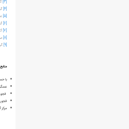
[3]
گرگ
[4]
گرگ
[5]
عسگ
[6]
گرگ
[7]
گرگ
[8]
مرک
[9]
گرگ
منابع:
با ح
عسگری خان
فجوری، ستاربردی. (4
فجوری، ستاربردی. (
مرکز 