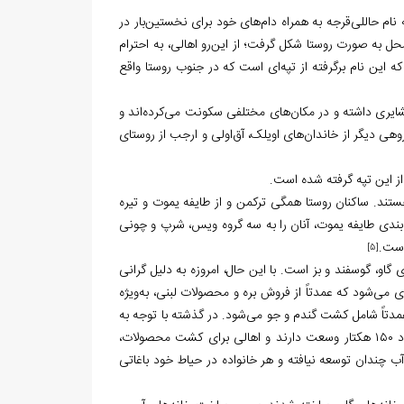
م حاللی‌قرجه به همراه دام‌های خود برای نخستین‌بار در
ل به صورت روستا شکل گرفت؛ از این‌رو اهالی، به احترام
ته که این نام برگرفته از تپه‌ای است که در جنوب روستا واقع
یری داشته و در مکان‌های مختلفی سکونت می‌کرده‌اند و
دها نیز گروهی دیگر از خاندان‌های اویلک، آق‌اولی و ارجب از روستای
ز از این تپه گرفته شده است.
ند. ساکنان روستا همگی ترکمن و از طایفه یموت و تیره
بندی طایفه یموت، آنان را به سه گروه ویس، شرپ و چونی
 است.
[5]
گاو، گوسفند و بز است. با این حال، امروزه به دلیل گرانی
وسفند و بز و ۱۵۰ راس گاو در روستا نگهداری می‌شود که عمدتاً از فروش بره و محصولات لبنی، به‌ویژه
دتاً شامل کشت گندم و جو می‌شود. در گذشته با توجه به
دسترسی به منابع آب، پنبه نیز کشت می‌شد. زمین‌های قابل کشت در این روستا حدود ۱۵۰ هکتار وسعت دارند و اهالی برای کشت محصولات،
 آب چندان توسعه نیافته و هر خانواده در حیاط خود باغاتی