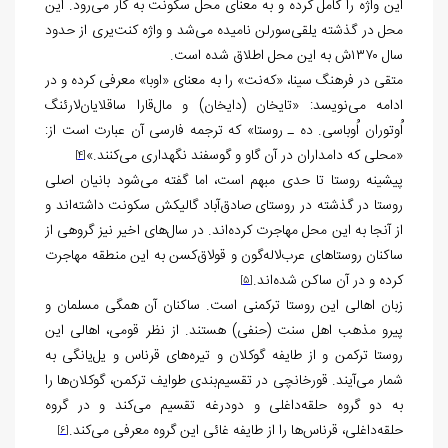
این واژه را کامل کرده و به معنای محل سکونت به کار می‌رود. این
محل در گذشته یلقی‌سورلن نامیده می‌شد و واژه کنت‌یری از حدود
سال ۱۳۷۰ش به این محل اطلاق شده است.
متقی در فرهنگ سینا، «که‌نت» را به معنای «اوبا» معرفی کرده و در
ادامه می‌نویسد: «تایخان (دایخان) و مال‌قارا ساقلایان‌لارئنگ
اُوتوران اُوباسی. ده ـ روستا» که ترجمه فارسی آن عبارت است از:
«محلی که دامداران در آن گاو و گوسفند نگهداری می‌کنند.»
[4]
پیشینه روستا تا حدی مبهم است، اما گفته می‌شود بانیان اصلی
روستا در گذشته در روستای صادق‌آباد گالیکش سکونت داشته‌اند و
از آنجا به این محل مهاجرت کرده‌اند. در سال‌های اخیر نیز گروهی از
ساکنان روستاهای عرب‌لاله‌گون و قولاق‌کسن به این منطقه مهاجرت
کرده و در آن ساکن شده‌اند
.
[5]
زبان اهالی این روستا ترکمنی است. ساکنان آن همگی مسلمان و
پیرو مذهب اهل سنت (حنفی) هستند. از نظر قومی، اهالی این
روستا ترکمن و از طایفه گوکلان و تیره‌های قرناس و یل‌یانگی به
شمار می‌آیند. قورخانچی در تقسیم‌بندی طوایف ترکمن، گوکلان‌ها را
به دو گروه حلقه‌داغلی و دودرغه تقسیم می‌کند و در گروه
حلقه‌داغلی، قرناس‌ها را از طایفه غائی این گروه معرفی می‌کند.
[6]