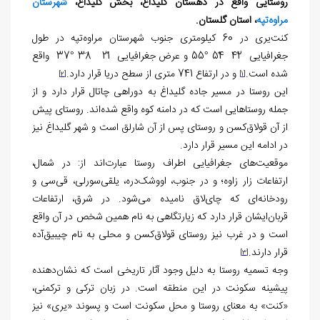
روستایی واقع در دهستان گلیداغ، بخش گلیداغ،
شهرستان
مراوه‌تپه
، استان گلستان.
کنت‌یری در 60 کیلومتری جنوب شهرستان‌ مراوه‌تپه در طول
جغرافیایی 42ً 54ً °55 و عرض جغرافیایی 21ً 38َ °37 واقع
شده است.
و در ارتفاع 741 متری از سطح دریا قرار دارد.
[2]
[1]
این روستا در مسیر جاده گلیداغ به دوراهی چاتال قرار دارد و از
جمله روستاهایی است که در دامنه کوه واقع شده‌اند. روستای پیش
از آن قولاق‌کسن و روستای پس از آن شارلق است و شهر گلیداغ نیز
در ادامه این مسیر قرار دارد.
موقعیت‌های جغرافیایی اطراف روستا عبارت‌اند از: در شمال،
ارتفاعات زار زاوه؛ و در جنوب، اووشک‌دره، یلقی‌سورلی، قی‌سی و
رودخانه‌ای که چای‌لاق نامیده می‌شود. در شرق، ارتفاعات
قربان‌ایشان قرار دارد که زیارتگاهی به نام همین شخص در آن واقع
است و در غرب نیز روستای قولاق‌کسن و محلی به نام چیبیق‌آده
قرار دارند.
[3]
وجه تسمیه روستا به دلیل وجود آثار تاریخی است که نشان‌دهنده
پیشینه سکونت در این منطقه است. در زبان ترکی و ترکمنی،
«کنت» به معنای روستا و محل سکونت است و پسوند «یری» نیز