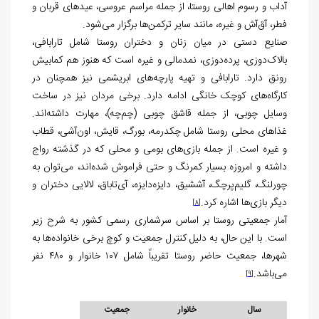
آداب و رسوم اهالی روستا، از جمله مراسم عروسی، عیدهای قربان و
فطر، آق‌آش و غیره، مانند سایر ترکمن‌ها برگزار می‌شود.
صنایع دستی در میان زنان و دختران روستا شامل تارابافی،
بالاک‌دوزی، پرده‌دوزی، نمدمالی و غیره است که هنوز هم کمابیش
رونق دارد. تارا‌بافی و تهیه پارچه‌های ابریشمی نیز همچنان در
کارگاه‌های کوچک خانگی ادامه دارد. برخی مردان نیز در ساخت
وسایل چوبی، از جمله قاشق چوبی (چم‌چه)، مهارت داشته‌اند.
غذاهای محلی روستا شامل چکدرمه، بورگ، قایش، اون‌آشی، قطاب
و غیره است. از جمله بازی‌های بومی و محلی که در گذشته رواج
داشته و امروزه بسیار کمرنگ و حتی فراموش شده‌اند، می‌توان به
چورلنگ، گلیم‌پرچگ، آششیق، دایزه‌دایزه، آی‌تاباق، لالایی دختران و
دیگر بازی‌ها اشاره کرد.
[8]
آمار جمعیتی روستا بر اساس سرشماری رسمی کشور به شرح زیر
است. با این حال، به دلیل کنترل جمعیت و کوچ برخی خانواده‌ها به
شهرها، جمعیت حاضر روستا تقریباً شامل ۱۰۷ خانوار و ۴۸۰ نفر
می‌باشد.
[9]
سال
خانوار
جمعیت