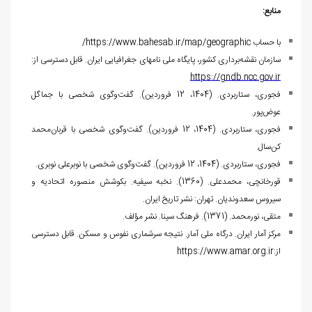
منابع:
با حساب
https://www.bahesab.ir/map/geographic
/
سازمان نقشه‌برداری کشور، پایگاه ملی نام‏های جغرافیایی ایران. قابل دسترسی از:
https://gndb.ncc.gov.ir
فجوری، ستاربردی. (1404، 12 فروردین). گفت‌وگوی شخصی با جماگل
عوض‌پور.
فجوری، ستاربردی. (1404، 12 فروردین). گفت‌وگوی شخصی با قربان‌محمد
کن‌سال.
فجوری، ستاربردی. (1404، 12 فروردین). گفت‌وگوی شخصی با نوبرعلی نوبری.
قورخانچی، محمدعلی. (1360). نخبه سیفیه. بکوشش منصوره اتحادیه و
سیروس سعدوندیان. تهران: نشر تاریخ ایران.
متقی، نورمحمد. (1371). فرهنگ سینا. نشر مؤلف.
مرکز آمار ایران. درگاه ملی آمار. نتیجه سرشماری نفوس و مسکن. قابل دسترسی
از:
https://www.amar.org.ir