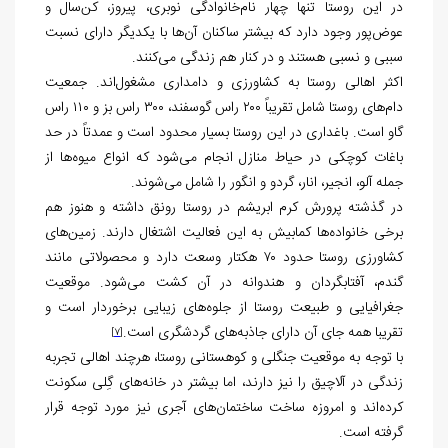
در این روستا تنها چهار نام‌خانوادگی نوبری، پیروز، کن‌سال و
عوض‌پور وجود دارد که بیشتر ساکنان آن‌ها با یکدیگر دارای نسبت
سببی و نسبی هستند و در کنار هم زندگی می‌کنند.
اکثر اهالی روستا به کشاورزی و دامداری مشغول‌اند. جمعیت
دام‌های روستا شامل تقریباً ۲۰۰ راس گوسفند، ۳۰۰ راس بز و ۱۱۰ راس
گاو است. باغداری در این روستا بسیار محدود است و عمدتاً در حد
باغات کوچکی در حیاط منازل انجام می‌شود که انواع میوه‌ها از
جمله آلو، انجیر، انار، گردو و انگور را شامل می‌شوند.
در گذشته پرورش کرم ابریشم در روستا رونق داشته و هنوز هم
برخی خانواده‌ها کمابیش به این فعالیت اشتغال دارند. زمین‌های
کشاورزی روستا حدود ۷۰ هکتار وسعت دارد و محصولاتی مانند
گندم، آفتابگردان و هندوانه در آن کشت می‌شود. موقعیت
جغرافیایی و طبیعت روستا از جلوه‌های زیبایی برخوردار است و
تقریبا همه جای آن دارای جاذبه‌های گردشگری است.
[7]
با توجه به موقعیت جنگلی و کوهستانی روستا، هرچند اهالی تجربه
زندگی در آلاچیق را نیز دارند، اما بیشتر در خانه‌های گِلی سکونت
کرده‌اند و امروزه ساخت ساختمان‌های آجری نیز مورد توجه قرار
گرفته است.