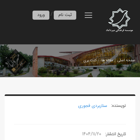
/
ثبت نام
ورود
صفحه اصلی
مقاله ها
کنت یری
نویسنده:
ستاربردی فجوری
تاریخ انتشار:
1404/11/20