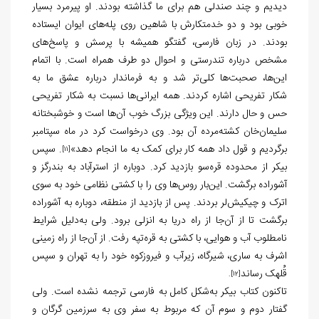
دیدیم و چند صندلی‌ هم برای ما گذاشته بودند. او پیرمرد بسیار
خوبی بود و دو خدمتکارش با شاهین روی پله‌های ایوان ایستاده
بودند. در زبان فارسی، گفتگو همیشه با پرسش و پاسخ‌های
مشخص درباره تندرستی و احوال دو طرف همراه است. با اتمام
این‌ها، صحبت‌ها کلی‌تر شد و به فرماندار درباره عشق ما به
شکار تفریحی اشاره کردند. همه ایرانی‌ها نسبت به شکار تفریحی
حس و حال دارند. این ویژگی بزرگ خوب آن‌ها است و خوشبختانه
سلیمان‌خان کشته‌مرده‌ آن بود. وی درخواست کرد در ماه سپتامبر
برگردیم و قول داد همه کار برای کمک به ما انجام دهد»
. سپس
[11]
بیکر از محدوده قره‌سو بازدید کرد. دوباره از استرآباد به بندرگز و
آشوراده برگشت. این‌بار روس‌ها وی را با کشتی نظامی خود به سوی
اترک و چیکیش
لر بردند. پس از بازدید از منطقه، دوباره به آشوراده
برگشت تا از آن‌جا از راه دریا به انزلی برود. ولی به‌دلیل شرایط
نامطلوب آب و هوایی، با کشتی به قره‌تپه رفت. از آن‌جا از راه زمینی
اشرف به ساری، شیرگاه، زیرآب و فیروزکوه خود را به تهران و سپس
قُلهک ‌رساند
.
[12]
تاکنون کتاب بیکر به‌شکل کامل به فارسی ترجمه نشده است. ولی
گفتار دوم و سوم آن که مربوط به سفر وی به سرزمین گرگان و