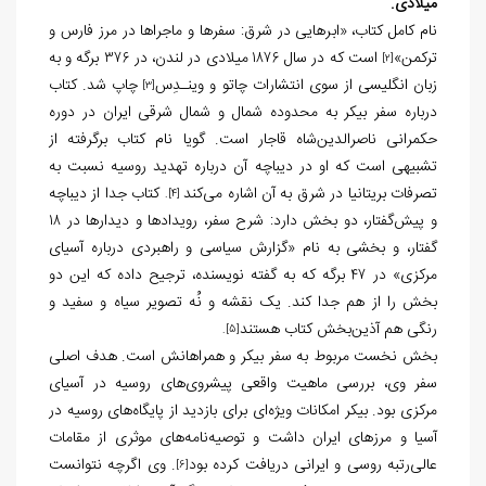
میلادی.
نام کامل کتاب، «ابرهایی در شرق: سفرها و ماجراها در مرز فارس و
ترکمن»
است که در سال
میلادی در لندن، در
برگه و به
376
1876
[2]
زبان انگلیسی از سوی انتشارات چاتو و وینـدِس
چاپ شد. کتاب
[3]
درباره سفر بیکر به محدوده شمال و شمال شرقی ایران در دوره
حکمرانی ناصرالدین‌شاه قاجار است. گویا نام کتاب برگرفته از
تشبیهی است که او در دیباچه آن درباره تهدید روسیه نسبت به
تصرفات بریتانیا در شرق به آن اشاره می‌کند
کتاب جدا از دیباچه
.
[4]
و پیش‌گفتار، دو بخش دارد: شرح سفر، رویدادها و دیدارها در
18
گفتار، و بخشی به نام «گزارش سیاسی و راهبردی درباره آسیای
مرکزی» در
برگه‌ که به گفته نویسنده، ترجیح داده که این دو
47
بخش را از هم جدا کند. یک نقشه و نُه تصویر سیاه و سفید و
رنگی هم آذین‌بخش کتاب هستند
.
[5]
بخش نخست مربوط به سفر بیکر و همراهانش است. هدف اصلی
سفر وی، بررسی ماهیت واقعی پیشروی‌های روسیه در آسیای
مرکزی بود. بیکر امکانات ویژه
ای برای بازدید از پایگاه
های روسیه در
آسیا و مرزهای ایران داشت و توصیه
نامه
های موثری از مقامات
عالی‌رتبه روسی و ایرانی دریافت کرده بود
. وی اگرچه نتوانست
[6]