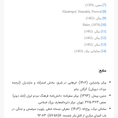
[7]
متین، (1393)
Elizabetpol, Shamakhi, Perewal
[8]
[9]
بیکر، (1402)
Baker, (1876)
[10]
[11]
بیکر، (1402)
[12]
بیکر، (1402)
[13]
بیکر، (1402)
[14]
سامانی نیک، (1403)
منابع:
بیکر، ولنتیاین. (1402). ابرهایی در شرق: بخش استرآباد و مازندران. (ترجمه
مزدک دربیکی). گرگان: بنام.
متین، پیمان. (1393). بیکر، سفرنامه. دانش‌نامه فرهنگ مردم ایران (جلد دوم):
صص 323-325. تهران: مرکز دایره‌المعارف بزرگ اسلامی.
سامانی نیک، روح‌اله. (1403). معرفی نسخه خطی راپورت سیاستی و جنگی در
باب آسیای مرکزی از کلنل بکر. شمسه، 16(58-59): 83-92.