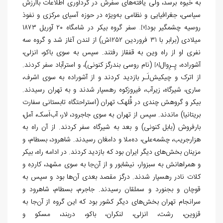
به خیوه برسد، ولی یافته‌های سفرش در گردآوری اطلاعات باارزش
سیاسی، جغرافیایی و نظامی به‌ویژه در حوزه آسیای مرکزی و نفوذ
روسیه چشمگیر بود
سفر گروه بیکر در شامگاه
آوریل
1873
20
.
[7]
میلادی (برابر با
فروردین
ش) از لندن آغاز‌ شد و گروه سه
1252
31
نفری او از راه وین به قفقاز رفتند. سپس به سوی باکو، انزلی،
آشوراده، پِـرِوال
(نام روسی بندرگز کنونی)، و استرآباد سفر کردند.
[8]
از اترک و چیکیش
لَـر بازدید کردند و از آشوراده به سوی اشرف،
ساری، شیرگاه، زیرآب، فیروزکوه رهسپار شدند و به تهران رسیدند.
بیکر و گروهش چندی در قُلهک تهران (استراحتگاه تابستانی سفارت
بریتانیا) ماندند. سپس از تهران به سوی جاجرود، لار، آب‌اَسک، آمل،
بارفروش (بابل کنونی) و بعد به شیرگاه سفر کردند. از آن راه به
هزارجریب، چشمه‌علی، ده‌ملا و دامغان رسیدند. شاهرود، بسطام، و
مزینان بخش‌های دیگر ایران بود که بازدید کردند. در ادامه راه، بیکر
و همراهانش به سبزوار، نیشابور و از آن‌جا به سوی مشهد، کاردِه و
کلات نادر رهسپار شدند. درگز مقصد بعدی آن‌ها بود و سپس به
قوچان و بجنورد و سملقان رسیدند. جاجرم، بسطام، شاهرود و
سرانجام تهران بخش‌های دیگر کشور بود که این گروه از آن‌جا به
قزوین، رشت، انزلی، لنکران، باکو، دربند، مسکو و