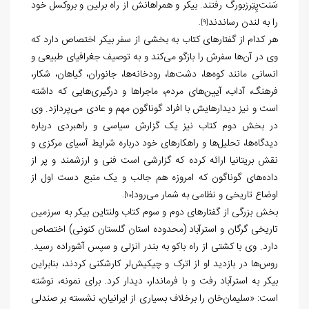
سَنت‌پِتِرزبورگ رفتند. بیکر و همراهانش از راه برلین و بروکسل خود
را به لندن رساندند
.
[9]
هر کدام از گفتارهای کتاب به بخشی از سفر بیکر اختصاص دارد که
وی در آن‌ها سفرش را بازگو می‌کند و به توصیف جغرافیای طبیعی و
انسانی مانند کوه‌ها، دشت‌ها، رودخانه‌ها، جانوران، گیاهان، شکار،
فرهنگ، آداب، آیین‌های مردم، ماجراها و درگیری‌هایی که داشته
است و نیز دیدارهایش با افراد گوناگون مهم و عادی می‌پردازد. وی
در بخش دوم کتاب نیز یک گزارش سیاسی و راهبردی درباره
دیدگاه‌ها، تحلیل‌ها و راهکارهای خود درباره شرایط آسیای مرکزی و
نقش بریتانیا ارائه کرده که گزارشی است فنی و ارزشمند و پر از
داده‌های گوناگون که امروزه هم جالب و یک منبع دست‌ اول از
اوضاع تاریخی و نظامی به شمار می‌رود
.
[10]
بخش بزرگی از گفتارهای دوم و سوم کتاب ولنتاین بیکر به سرزمین
تاریخی گرگان و استرآباد (محدوده استان گلستان کنونی) اختصاص
دارد. وی با کشتی از راه باکو به بندر انزلی و سپس آشوراده رسید.
روس‌ها در بازدید او از اترک و چیکیش
لر کارشکنی کردند، بنابراین
بیکر به استرآباد رفت و با فرماندار، دیدار کرد. برای نمونه، نوشته
است: «سلیمان‌خان را برخلاف بسیاری از ایرانیان، نشسته بر صندلی