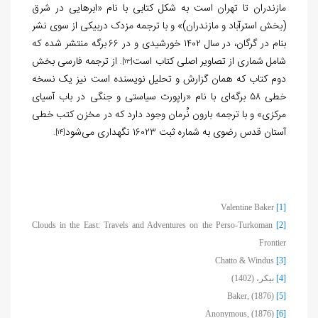
مازندران تا تهران است به شکل کتابی با نام «ابرهایی در شرق
(بخش استرآباد و مازندران)» و با ترجمه مزدک دربیکی از سوی نشر
بنام در گرگان، در سال
خورشیدی و در
برگه منتشر شده که
66
1402
شامل شماری از تصاویر اصلی کتاب است
از ترجمه فارسی بخش
.
[13]
دوم کتاب که همان گزارش و تحلیل نویسنده است نیز یک نسخه
خطی
برگه‌ای با نام «راپورت سیاستی و جنگی در باب آسیای
58
مرکزی» و با ترجمه بارون نُرمان وجود دارد که در مخزن کتب خطی
آستان قدس رضوی به شماره ثبت
نگهداری می‌شود
16023
.
[14]
Valentine Baker
[1]
Clouds in the East: Travels and Adventures on the Perso-Turkoman
[2]
Frontier
Chatto & Windus
[3]
[4]
بیکر، (1402)
Baker, (1876)
[5]
Anonymous, (1876)
[6]