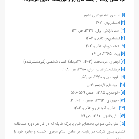
[1]
سازمان نقشه‌برداری کشور
[2]
اعتمادی‌فر،
1402
.
[3]
ستادارتش ایران، 1329، ص 122.
[4]
اعتمادی‌فر، تاقانی، 1402.
[5]
اعتمادی‌فر، تاقانی، 1402.
[6]
ییت، 1365، ص 204.
[7]
ارنظری، مردمحمد. (1402، 27مرداد). اسناد شخصی (غیرمنتشرشده)
.
[8]
فرهنگ‌جغرافیایی ایران، 1380، ص 1080.
[9]
- قورخانچی، 1360، ص 59.
[10]
- روستای قره‌یسر فعلی.
[11]
- توحدی، 1385، صص 569-568.
[12]
- بهبودی، 1393، صص 400-399.
[13]
- تاقانی، آدینه‌ئی و تاقانی، 1402.
[14]
- قورخانچی، 1360، ص 59.
[15]
سان‌باشی عنوانی به‌معنای خان یا بزرگ طایفه که در آغاز هر دوره مسابقات
کشتی، بدون شرکت در رقابت، بر اساس اعلام مجری، خلعت و جایزه خود را