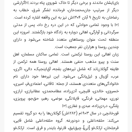
بای‌ایشان ماندند و برخی دیگر تا خاک شوروی پناه بردند.
گزارشی
[11]
دیگر از سرتیپ جان‌محمدخان، فرمانده لشگر شرق، خطاب به
رضاخان به تاریخ ۹ آبان ۱۳۰۴ش نیز به این واقعه اشاره کرده است.
با وجود تمامی حوادثی که در این دره رخ داد، پس از مدتی
[12]
سرگردانی و آوارگی، اهالی دوباره به زادگاه خود بازگشتند. امروزه این
منطقه تحت عنوان روستاهای متعدد شناخته می‌شود و دارای
چندین روستا و هزاران نفر جمعیت است.
زبان اهالی این روستا ترکمنی است. تمامی ساکنان مسلمان، اهل
سنت و پیرو مذهب حنفی هستند. اهالی روستا همه ترکمن از
طایفه گوکلان‌اند که شامل تیره‌های بقجه، آق‌اینجیک، دالی، اگری،
عرب، آق‌یال و ئیل‌یانگی می‌شود. این تیره‌ها خود دارای نام
خانوادگی‌های متعددی هستند، از جمله: تاقانی، اعتمادی‌فر، امیری،
خسروی، خالدی، قلیچی، آدی‌زاده، عطامحمدی، عطانیازی، ارازی،
نوری، مهمانی، فرنگی، قاپلانگی، عوضی، رهبر، حق‌جو، پرویزی،
پلنگی، دردی‌زاده، عبدی و غفاری.
[13]
قورخانچی در سال ۱۹۰۳م (۱۲۸۲ش) گوکلان‌ها را به دو گروه تقسیم
می‌کند: حلقه‌داغلی و دودورغه. گروه حلقه‌داغلی شامل قایی،
قره‌بلخان، ارکک‌لو [لی]، چیق‌لیق، قارنوا، بایندر و قرق است. ارکک‌لو