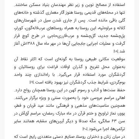
استفاده از مصالح نوین و زیر نظر مهندسان بنیاد مسکن ساختند.
تنها در محله‌های قدیمی روستا هنوز آثار معماری گذشته و خانه‌های
گلی باقی مانده است. پس از جاری شدن سیل در شهرستان‌های
کلاله و مراوه‌تپه، این روستا به همراه روستاهای عرب‌لاله‌گون، کورلر،
یل‌چشمه جدید، گل‌چشمه و عرب‌قارری‌حاجی در طرح کوچ قرار
گرفت و عملیات اجرایی جابجایی آن‌ها در مهر ماه سال ۱۳۸۸ش آغاز
شد.
[18]
موقعیت مکانی طبیعی روستا به گونه‌ای است که اکثر نقاط آن
به‌عنوان محل تفریح و گذران اوقات فراغت برای روستائیان و
گردشگران مورد استفاده قرار می‌گیرد. با راه‌اندازی چند واحد
بوم‌گردی، شرایط جذب گردشگران نیز بهبود یافته است.
[19]
حفظ سنت‌ها و آداب و رسوم کهن در این روستا همچنان رواج دارد.
اهالی مراسم عروسی خود را به‌صورت سنتی و ویژه برگزار می‌کنند.
همچنین مناسبت‌های مذهبی و فرهنگی مانند عید قربان و فطر،
یوور، نماز تراویح و ختم قرآن در ماه مبارک رمضان، مراسم آق‌آش در
سن ۶۳ سالگی، مکّه صدقا و دیگر آیین‌های مشابه، همانند سایر
ترکمن‌ها، اجرا می‌شود.
[20]
در میان زنان و دختران روستا، صنایع دستی متعددی رایج است که