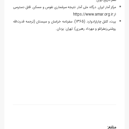
نشر تاریخ ایران.
مرکز آمار ایران. درگاه ملی آمار. نتیجه سرشماری نفوس و مسکن. قابل دسترسی
از:
https://www.amar.org.ir
ییت، کلنل چارلزادوارد. (1365). سفرنامه خراسان و سیستان (ترجمه قدرت‌الله
.
روشنی‌زعفرانلو و مهرداد رهبری). تهران: یزدان
منابع: