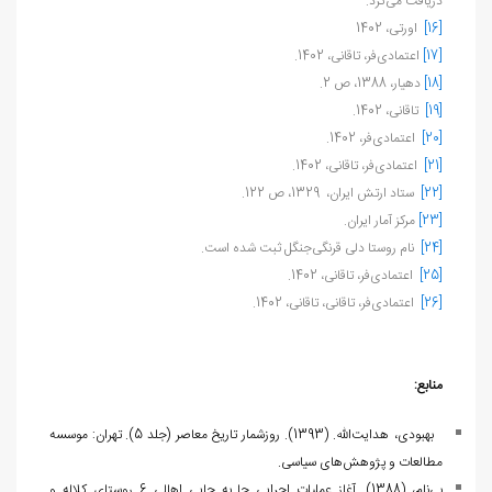
دریافت می‌کرد.
[16]
اورتی، 1402
[17]
اعتمادی‌فر، تاقانی، 1402.
[18]
دهیار، 1388، ص 2.
[19]
تاقانی، 1402.
[20]
اعتمادی‌فر، 1402.
[21]
اعتمادی‌فر، تاقانی، 1402.
[22]
ستاد ارتش ایران، 1329، ص 122.
[23]
مرکز آمار ایران.
[24]
نام روستا دلی قرنگی‌جنگل ثبت شده است.
[25]
اعتمادی‌فر، تاقانی، 1402.
[26]
اعتمادی‌فر، تاقانی، تاقانی، 1402.
منابع:
بهبودی، هدایت‌الله. (1393). روزشمار تاریخ معاصر (جلد 5). تهران: موسسه
مطالعات و پژوهش‌های سیاسی
.
بی‌نام، (1388)
.
آغاز عملیات اجرایی جا به جایی اهالی 6 روستای کلاله و