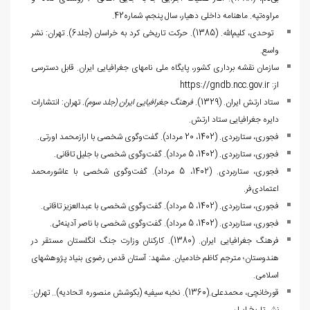
مراوه‌تپه. ماهنامه داخلی دهیار، سال پنجم، شماره42.
توحدی، کلیم‌الله. (1385). حرکت تاریخی کرد به خراسان (جلد6). تهران: نشر
واسع
.
سازمان نقشه برداری کشور، پایگاه ملی نام‏های جغرافیایی ایران. قابل دسترسی
از:
https://gndb.ncc.gov.ir
ستاد ارتش ایران. (1329).
فرهنگ جغرافیایی ایران (جلد سوم)
.
تهران: انتشارات
دایره جغرافیایی ستاد ارتش.
فجوری، ستاربردی. (1402، 20 مرداد). گفت‌وگوی شخصی با ارازمحمد اورتی.
فجوری، ستاربردی. (1402، 5 مرداد). گفت‌وگوی شخصی با جلیل تاقانی.
فجوری، ستاربردی. (1402، 5 مرداد). گفت‌وگوی شخصی با عاشورمحمد
اعتمادی‌فر.
فجوری، ستاربردی. (1402، 5 مرداد). گفت‌وگوی شخصی با عبدالعزیز تاقانی.
فجوری، ستاربردی. (1402، 5 مرداد). گفت‌وگوی شخصی با ناصر آدینه‌ئی.
ف‍ره‍ن‍گ‌ ج‍غ‍راف‍ی‍ای‍ی‌ ای‍ران‌. (1380). ک‍ارک‍ن‍ان‌ وزارت‌ ج‍ن‍گ‌ ان‍گ‍ل‍س‍ت‍ان‌ م‍س‍ت‍ق‍ر در
ه‍ن‍دوس‍ت‍ان‌؛ م‍ت‍رج‍م‌ ک‍اظم‌ خ‍ادم‍ی‍ان‌. م‍ش‍ه‍د: آس‍ت‍ان‌ ق‍دس‌ رض‍وی‌ ب‍ن‍ی‍اد پ‍ژوه‍ش‍ه‍ای‌
اس‍لام‍ی. ‌
قورخانچی، محمدعلی.(1360). نخبه سیفیه (بکوشش منصوره اتحادیه).. تهران: