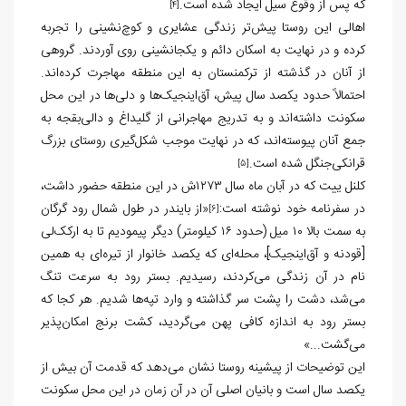
که پس از وقوع سیل ایجاد شده است.
[4]
اهالی این روستا پیش‌تر زندگی عشایری و کوچ‌نشینی را تجربه
کرده و در نهایت به اسکان دائم و یکجانشینی روی آوردند. گروهی
از آنان در گذشته از ترکمنستان به این منطقه مهاجرت کرده‌اند.
احتمالاً حدود یکصد سال پیش، آق‌اینجیک‌ها و دلی‌ها در این محل
سکونت داشته‌اند و به تدریج مهاجرانی از گلیداغ و دالی‌بقجه به
جمع آنان پیوسته‌اند، که در نهایت موجب شکل‌گیری روستای بزرگ
قرانکی‌جنگل شده است.
[5]
کلنل ییت که در آبان ماه سال ۱۲۷۳ش در این منطقه حضور داشت،
در سفرنامه خود نوشته است:
«از بایندر در طول شمال رود گرگان
[6]
به سمت بالا ۱۰ میل (حدود ۱۶ کیلومتر) دیگر پیمودیم تا به ارکک‌لی
[قودنه و آق‌اینجیک]، محله‌ای که یکصد خانوار از تیره‌ای به همین
نام در آن زندگی می‌کردند، رسیدیم. بستر رود به سرعت تنگ
می‌شد، دشت را پشت سر گذاشته و وارد تپه‌ها شدیم. هر کجا که
بستر رود به اندازه کافی پهن می‌گردید، کشت برنج امکان‌پذیر
می‌گشت...»
این توضیحات از پیشینه روستا نشان می‌دهد که قدمت آن بیش از
یکصد سال است و بانیان اصلی آن در آن زمان در این محل سکونت