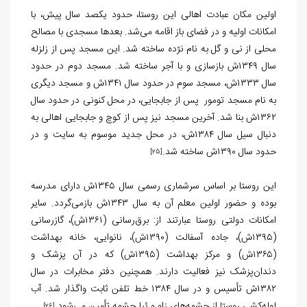
اولین مکان عبادت اهالی این روستا، حدود یکصد سال پیش، با
امکانات اولیه و در فضای باز اقامه می‌شد. بعدها مسجدی با مصالح
محلی از نی و گل به نام نژده ساخته شد. این مسجد پس از زلزله
سال ۱۳۴۹ش بازسازی و با آجر ساخته شد. مسجد دوم در حدود
سال ۱۳۳۳ش، مسجد سوم در حدود سال ۱۳۴۱ش و مسجد دیگری
به نام مسجد تومور پس از جابجایی، در محل کنونی در حدود سال
۱۳۶۲ش بنا شد. آخرین مسجد نیز پس از کوچ و جابجایی اهالی به
دنبال سیل سال ۱۳۸۴ش، در محل جدید موسوم به سایت و در
حدود سال ۱۳۹۰ش ساخته شد.
[25]
این روستا بر اساس سرشماری رسمی سال ۱۳۴۵ش دارای مدرسه
بوده و حضور اولین معلم آن به سال ۱۳۴۳ش بازمی‌گردد. سایر
امکانات دولتی روستا عبارتند از: برق‌رسانی (۱۳۶۱ش)، گازرسانی
(۱۳۹۵ش)، جاده آسفالت (۱۳۹۰ش)، نانوایی، خانه بهداشت
(۱۳۶۵ش) و مرکز بهداشت (۱۳۹۵ش) که در آن پزشک و
دندان‌پزشک نیز فعالیت دارند. همچنین دفتر مخابرات در سال
۱۳۸۲ش تأسیس و در سال ۱۳۸۴ خط تلفن ثابت واگذار شد. آب
لوله‌کشی روستا از چشمه‌های زاو و ئیل‌چشمه تأمین می‌شود.
[26]