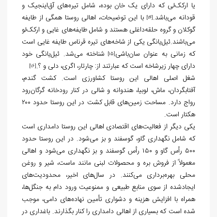
یا ارکک‌لی که دارای یک خان بوده، شامل تیره‌های آق‌اینجیک و
قودانه می‌باشد.
با این توضیحات، اهالی روستا همگی از طایفه
[14]
گوکلان و گروه حلقه‌داغلی هستند و شامل طایفه‌های غایی و ارکک‌لو
می‌باشند.ئیل‌یانگی یکی از شاخه‌های تیره قرناس طایفه غایی است
که زمانی به عنوان سان‌باشی
شناخته می‌شد. ئیل‌یانگی خود
[15]
دارای چهار زیرشاخه است که عبارتند از: چارتار، اگری، دلی و ؟.
[16]
شغل اصلی اهالی این روستا کشاورزی است. کشت گندم،
آفتابگردان، ماش، لوبیا، هندوانه و شالی در کنار رودخانه گرگان‌رود
رواج دارد. مساحت زمین‌های قابل کشت در این روستا حدود ۲۰۰
هکتار است.
یکی دیگر از فعالیت‌های اقتصادی اهالی این روستا دامداری است
که شامل نگهداری گاو، گوسفند و بز می‌شود. در این روستا حدود
۵۰۰ رأس گاو و ۱۵۰ رأس گوسفند و بز نگهداری می‌شود و اهالی
معمولاً از فروش بره و محصولات لبنی مانند ماست، شیر و روغن
محلی بهره‌برداری می‌کنند. در سال‌های اخیر، محدودیت‌های
ایجادشده از سوی منابع طبیعی و ممنوعیت ورود دام به جنگل‌ها،
همراه با افزایش هزینه و دشواری تأمین نهاده‌های دامی، موجب
شده است که بسیاری از اهالی دامداری را کنار بگذارند. باغداری در