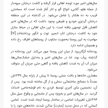
سال‌های اخیر مورد توجه اهالی قرار گرفته و کاشت درختان میوه‌دار
از جمله هلو، گلابی، انواع آلو و انار آغاز شده است که مساحتی
قریب به ده هکتار را شامل می‌شود. در گذشته در این منطقه
درختان گردوی خودرو و طبیعی وجود داشت که در سال‌های اخیر
کاهش قابل توجهی یافته است. با این حال، اهالی در حیاط منازل
خود به کاشت درختان انار، انجیر، توت و انگور پرداخته‌اند.
[17]
مهاجرت به این روستا به‌صورت متناوب از روستاهای اطراف رخ داده
و همچنان ادامه دارد.
رودخانه گرگان‌رود از میان این روستا عبور می‌کند. این رودخانه در
گذشته پرآب بود، اما در سال‌های اخیر و به‌دلیل خشک‌سالی‌ها،
میزان آب آن به شدت کاهش یافته و گاهی حتی جریان آن متوقف
می‌شود.
معماری خانه‌ها و بافت سنتی روستا تا پیش از زلزله سال ۱۳۴۹ش
عمدتاً با مصالح ساختمانی محلی و از گل ساخته شده بود. پس از
آن، نخستین بنای آجری توسط فردی به نام قوشه‌حاجی احداث
گردید. در سال‌های اخیر و به‌ویژه پس از جابجایی و وقوع سیل سال
۱۳۸۴ش، تغییرات اساسی در ساختار روستا ایجاد شده است. تمامی
کسانی که در محل جدید (سایت) ساکن شدند، خانه‌های خود را با