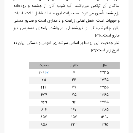
ساکنان آن ترکمن می‌باشند. آب شرب آنان از چشمه و رودخانه
یل‌چشمه تأمین می‌شود. محصولات این منطقه شامل غلات، لبنیات
و حبوبات است. شغل اهالی زراعت و دامداری است و صنایع دستی
زنان چادرشب‌بافی و ابریشم‌بافی می‌باشد. راه‌های دسترسی نیز
مالرو است.»
[22]
آمار جمعیت این روستا بر اساس سرشماری نفوس و مسکن ایران به
شرح زیر است:
[23]
سال
خانوار
جمعیت
209
*
1335
[24]
211
43
1345
446
77
1355
474
75
1365
569
96
1375
814
147
1385
857
157
1390
858
232
1395