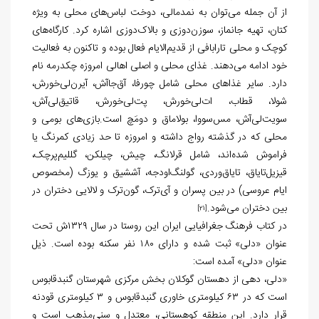
از آن جمله می‌توان به نمدمالی، دوخت لباس‌های محلی به ویژه
کتان، تهیه جانماز، سوزن‌دوزی و بالاک‌دوزی اشاره کرد. کارگاه‌های
کوچک و محلی تارابافی از قدیم‌الایام فعال بوده و تاکنون به فعالیت
خود ادامه می‌دهند. غذای محلی و اصلی اهالی امروزه چکدرمه نام
دارد. سایر غذاهای محلی شامل چورفا، آق‌جاآش، آیرن‌لی‌خورش،
شولا، قطاب، ات‌لی‌خورش، پت‌لی‌خورش، قاتیق‌لی‌آش،
سویت‌لی‌آش، مس‌سووا، بولاماق و دومَچ است.بازی‌های بومی و
محلی که در گذشته رواج داشته و امروزه تا حد زیادی کمرنگ یا
فراموش شده‌اند، شامل قرلانگ، چیش، چیلکن، گللیم‌پرچک،
قیزیل‌تایاق، تایاق‌وردی، گولنگ‌اودجه، آششیق و یوزگ (مخصوص
ایام عروسی) در بین پسران و آی‌ترک، گون‌ترک و لالایی دختران در
بین دختران می‌شود.
[21]
در کتاب فرهنگ جغرافیایی ایران این روستا در سال ۱۳۲۹ش تحت
عنوان «دلی» ثبت شده و دارای ۱۸۰ نفر سکنه بوده است. ذیل
عنوان «دلی» آمده است:
«دلی، دهی از دهستان گوکلان بخش مرکزی شهرستان گنبدقابوس
است که در ۶۳ کیلومتری خاوری گنبدقابوس و ۳ کیلومتری قودنه
قرار دارد. این منطقه کوهستانی، معتدل و سنی‌مذهب است و