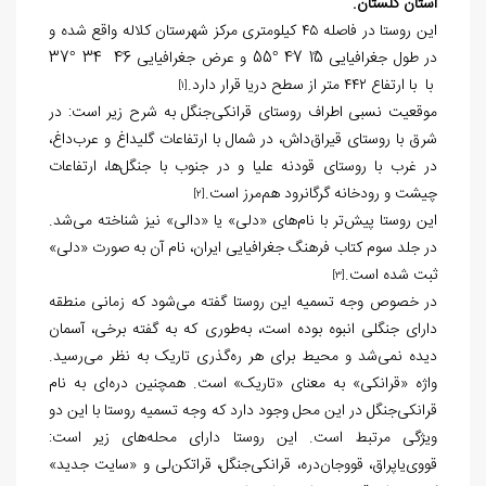
استان گلستان.
این روستا در فاصله ۴۵ کیلومتری مرکز شهرستان کلاله واقع شده و
در طول جغرافیایی 15ً 47َ °55 و عرض جغرافیایی 46ً 34َ °37
با با ارتفاع ۴۴۲ متر از سطح دریا قرار دارد.
[1]
موقعیت نسبی اطراف روستای قرانکی‌جنگل به شرح زیر است: در
شرق با روستای قیراق‌داش، در شمال با ارتفاعات گلیداغ و عرب‌داغ،
در غرب با روستای قودنه علیا و در جنوب با جنگل‌ها، ارتفاعات
چیشت و رودخانه گرگانرود هم‌مرز است.
[2]
این روستا پیش‌تر با نام‌های «دلی» یا «دالی» نیز شناخته می‌شد.
در جلد سوم کتاب فرهنگ جغرافیایی ایران، نام آن به صورت «دلی»
ثبت شده است.
[3]
در خصوص وجه تسمیه این روستا گفته می‌شود که زمانی منطقه
دارای جنگلی انبوه بوده است، به‌طوری که به گفته برخی، آسمان
دیده نمی‌شد و محیط برای هر ره‌گذری تاریک به نظر می‌رسید.
واژه «قرانکی» به معنای «تاریک» است. همچنین دره‌ای به نام
قرانکی‌جنگل در این محل وجود دارد که وجه تسمیه روستا با این دو
ویژگی مرتبط است. این روستا دارای محله‌های زیر است:
قووی‌یاپراق، قووجان‌دره، قرانکی‌جنگل، قراتکن‌لی و «سایت جدید»