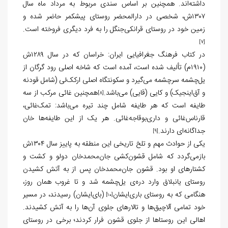
داشته‌اند. همچنین بر اساس سندی مربوط به مرداد ماه سال
۱۳۰۷ش، شخصی در دارالمحضر روستای پیشکمر حاضر شده و
زمین خود در روستای قرانکی‌جنگل را به فرد دیگری فروخته است.
[7]
در کتاب فرهنگ جغرافیایی ایران: خراسان که در سال ۱۲۸۹ش
(۱۹۱۰م) تألیف شده است، آمده است که شاخه اصلی رود گرگان از
یل‌چشمه سرچشمه می‌گیرد و سکونتگاه اصلی ارکک‌لی (شامل قودنه
و آق‌اینجیک) و کایی (قایی) می‌باشد.
همچنین غائی مرکب از سه
[8]
طایفه است که هر طایفه شامل چند تیره می‌باشد: تمک‌غائی،
قارناس‌غائی و داری‌بوقاجه‌غائی. هر یک از این طایفه‌ها خان
جداگانه‌ای دارند.
[9]
یکی از حوادث مهم و تلخ تاریخی این منطقه به پاییز سال ۱۳۰۴ش
بازمی‌گردد که شامل قشون‌کشی جان‌محمدخان دولو و کشت و
کشتارهای او بود. قشون جان‌محمدخان پس از به آتش کشیدن
روستای یانبلاق وارد دره‌ی یل‌چشمه شد و تا غروب همان روز،
هنگامی که به روستای باری‌ایشان
(بای‌ایشان) رسیدند، در مسیر
[10]
خود تمامی آلاچیق‌ها و تالارهای جلوی آن‌ها را به آتش کشیدند.
اهالی این روستاها از جلوی قشون فرار کردند؛ برخی در روستای