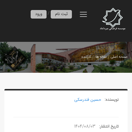
/
ثبت نام
ورود
صفحه اصلی
مقاله ها
کارکنده
نویسنده:
حسین فندرسکی
تاریخ انتشار:
1404/08/03