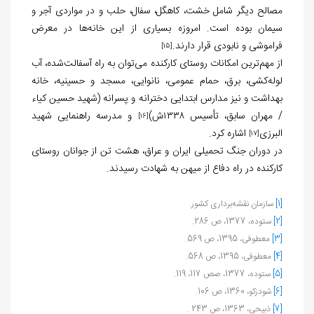
مصالح دیگر شامل خشت، کاهگل، سفال، حلب و در مواردی آجر و
سیمان بوده است. امروزه بسیاری از این خانه‌ها در معرض
فراموشی و نابودی قرار دارند.
[15]
از مهم‌ترین امکانات روستای کارکنده می‌توان به راه آسفالت‌شده، آب
لوله‌کشی، برق، حمام عمومی، نانوایی، مسجد و حسینیه، خانه
بهداشت و نیز مدارس ابتدایی دخترانه و پسرانه (شهید حسین کیاء
/ مهران سابق، تأسیس ۱۳۳۸ش)
و مدرسه راهنمایی شهید
[16]
البرزی
اشاره کرد.
[17]
در دوران جنگ تحمیلی ایران و عراق، هشت تن از جوانان روستای
کارکنده در راه دفاع از میهن به شهادت رسیدند.
[1]
سازمان نقشه‌برداری کشور.
[2]
ستوده، 1377، ص 286.
[3]
معطوفی، 1395، ص 569.
[4]
معطوفی، 1395، ص 568.
[5]
ستوده، 1377، صص 117، 119.
[6]
شودزکو، 1360، ص 106.
[7]
ذبیحی، 1363، ص 243 .