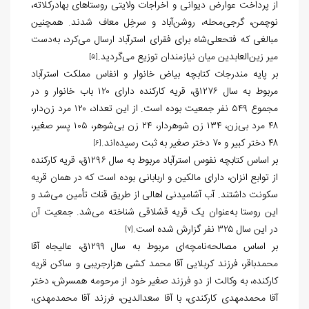
از پرداخت عوارض دیوانی و اخراجات ولایتی روستاهای بهادرکلاته،
نوچمن، گرجی‌محله، روشن‌آباد و سرخِل معاف شدند. همچنین
مبالغی که فتحعلی‌شاه برای فقرای استرآباد ارسال می‌کرد، به‌دست
میر زین‌العابدین میان نیازمندان توزیع می‌گردید.
[5]
بر پایه مندرجات کتابچه بیاض خانوار و انفاس مملکت استرآباد
مربوط به سال ۱۲۷۶ق، قریه کارکنده دارای ۱۲۰ باب خانوار و در
مجموع ۵۴۹ نفر جمعیت بوده است. از این تعداد، ۱۲۰ مرد زن‌دار،
۴۸ مرد بی‌زن، ۱۳۴ زن شوهردار، ۲۴ زن بی‌شوهر، ۱۰۵ پسر صغیر،
۴۸ دختر کبیر و ۷۰ دختر صغیر به ثبت رسیده‌اند.
[6]
بر اساس کتابچه نفوس استرآباد مربوط به سال ۱۲۹۶ق، قریه کارکنده
از توابع انزان، دارای مالکین و اربابانی بوده است که در همان قریه
سکونت داشتند. آب آشامیدنی اهالی از طریق قنات تأمین می‌شد و
این روستا به‌عنوان یک قریه قشلاقی شناخته می‌شد. جمعیت آن
در این سال ۳۲۵ نفر گزارش شده است.
[7]
بر اساس مصالحه‌نامچه‌ای مربوط به سال ۱۲۹۹ق، عالیجاه آقا
محمدباقر، فرزند کربلایی آقا محمد کشی هزارجریبی و ساکن قریه
کارکنده، به وکالت از دو فرزند صغیر خود از مرحومه همسرش، دختر
آقا محمدمهدی کارکندی، با آقا سعدالدین، فرزند آقا محمدمهدی،