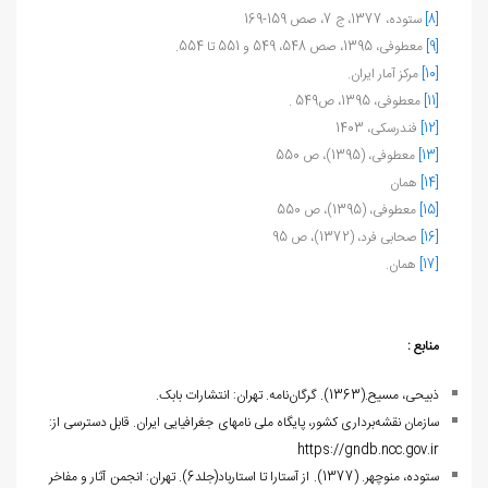
[8]
ستوده، 1377، ج 7، صص 159-169
[9]
معطوفی، 1395، صص 548، 549 و 551 تا 554.
[10]
مرکز آمار ایران.
[11]
معطوفی، 1395، ص549 .
[12]
فندرسکی، 1403
[13]
معطوفی، (1395)، ص 550
[14]
همان
[15]
معطوفی، (1395)، ص 550
[16]
صحابی فرد، (1372)، ص 95
[17]
همان.
منابع :
ذبیحی، مسیح.(1363). گرگان‌نامه. تهران: انتشارات بابک.
سازمان نقشه‌برداری کشور، پایگاه ملی نام‏های جغرافیایی ایران. قابل دسترسی از:
https://gndb.ncc.gov.ir
ستوده، منوچهر. (1377). از آستارا تا استارباد(جلد6). تهران: انجمن آثار و مفاخر