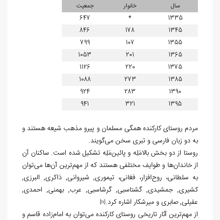
سال
خانوار
جمعیت
647
*
1335
846
178
1345
799
107
1355
1053
201
1365
1126
220
1375
1088
273
1385
924
283
1390
941
321
1395
مردم روستای کارکنده همگی مسلمان و پیرو مذهب شیعه هستند و
به دو زبان فارسی و تبری سخن می‌گویند.
روستا از دو بخش بالامَلِه و پائین‌مَلِه تشکیل شده است. ساکنان آن
از خاندان‌ها و طوایف مختلفی هستند که از مهم‌ترین آن‌ها می‌توان
به سلطانی، روح‌افزار، فغانی، تیموری, شیروانی, ذاکری, البرزی,
کشیری, جمشیدی, گشتاسبی, گرشاسبی, عرب, بهمنی, احمدی,
عقیلی, صابری و میرشکار اشاره کرد.
[11]
از مهم‌ترین آثار تاریخی روستای کارکنده می‌توان به امام‌زاده قاسم و