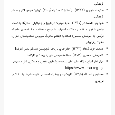
فرهنگی.
ستوده، منوچهر. (1377). از آستارا تا استارباد(جلد7). تهران: انجمن آثار و مفاخر
فرهنگی.
ش‍ودزک‍و ، الکساندر. (1360)‌. ن‍خ‍ب‍ه‌ س‍ی‍ف‍ی‍ه‌: در ت‍اری‍خ‌ و ج‍غ‍راف‍ی‍ای‌ اس‍ت‍رآب‍اد ب‍ان‍ض‍م‍ام‌
ب‍ی‍اض‌ خ‍ان‍وار و ان‍ف‍اس‌ م‍م‍ل‍ک‍ت‌ اس‍ت‍رآب‍اد ب‍ا ج‍م‍ع‌ م‍ت‍ع‍ل‍ق‍ات‌ و ت‍ران‍ه‌ه‍ای‌ ع‍ام‍ی‍ان‍ه‌
ت‍رک‍م‍ن.‌ به ‍ک‍وش‍ش‌ م‍ن‍ص‍وره‌ ات‍ح‍ادی‍ه‌ (ن‍ظام‌ م‍اف‍ی‌)، س‍ی‍روس‌ س‍ع‍دون‍دی‍ان. تهران:
نشر تاریخ ایران.
صحابی‌‌فرد، فرهاد. (1372). جغرافیای تاریخی شهرستان بندرگز. ناشر:
]
مولف
[
فندرسکی، حسین. (1403). مطالعه میدانی درباره روستای کارکنده.
مرکز آمار ایران. درگاه ملی آمار. نتیجه سرشماری نفوس و مسکن. قابل دسترسی
از:
https://www.amar.org.ir
معطوفی، اسدالله.(1395). تاریخچه و پیشینه اجتماعی شهرستان بندرگز. گرگان:
نوروزی.