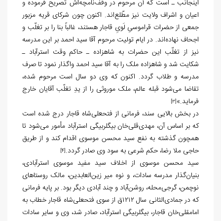
اینجانب ـ است که آن مرحوم در وقف‌نامچه‌اش تصریح فرموده و
اعیان و اشراف ولایت نیز مطّلع‌اند. اکنون چون شرکای قریه مزبور
جمعی از حضرات قراموسیِ لَویِ قاجار هستند، غالباً بنا را بر تغلّب و
اجحاف نهاده‌اند. در ایام تولیت مرحوم آقا سید احمد بر این مدرسه
نیز از تغلّب این حضرات به شاهزاده ـ حاکم وقت استرآباد ـ
شکایت شد و شاهزاده ملک را به آقا سید احمد واگذار نمود تا صرف
مدرسه و طلاب گردد. اکنون که وی دو سال است مرحوم شده،
تقاضا می‌شود قبله عالم، ملک موروثی را از یدِ تغلّب آقایان خارج
فرماید.»
[3]
در بخش بالایی سند، فرمانی از فتحعلی‌شاه قاجار درج شده است
که بر اساس آن، مهدی‌قلی‌خان بیگلربیگی استرآباد مأمور می‌شود تا
همچون گذشته به نفع سید محسن موسوی اقدام کند و از طریق
حاجی ملا رضا، حکم شرعی به سود وی صادر گردد.
[4]
سید محسن موسوی از اخلاف سید مفید موسوی استرآبادی،
بنیان‌گذار مدرسه سادات، و نوه میر زین‌العابدین، مالک روستاهای
نوچمن، گرجی‌محله، روشن‌آباد و چند آبادی دیگر بود. بر پایه فرمانی
که در جمادی‌الثانی سال ۱۲۱۲ق از سوی فتحعلی‌شاه قاجار خطاب به
امامقلی‌خان قاجار، بیگلربیگی استرآباد، صادر شد، وی و سایر سادات