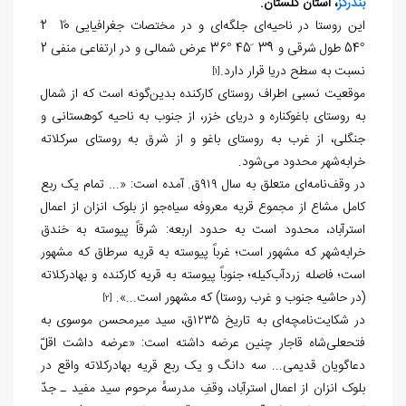
بندرگز
، استان گلستان.
این روستا در ناحیه‌ای جلگه‌ای و در مختصات جغرافیایی 10ً 2َ
°54 طول شرقی و 39ً َ45 °36 عرض شمالی و در ارتفاعی منفی 2
نسبت به سطح دریا قرار دارد.
[1]
موقعیت نسبی اطراف روستای کارکنده بدین‌گونه است که از شمال
به روستای باغوکناره و دریای خزر، از جنوب به ناحیه کوهستانی و
جنگلی، از غرب به روستای باغو و از شرق به روستای سرکلاته
خرابه‌شهر محدود می‌شود.
در وقف‌نامه‌ای متعلق به سال ۹۱۹ق. آمده است: «... تمام یک ربع
کامل مشاع از مجموع قریه معروفه سیاه‌جو از بلوک انزان از اعمال
استرآباد، محدود است به حدود اربعه: شرقاً پیوسته به خندق
خرابه‌شهر که مشهور است؛ غرباً پیوسته به قریه سرطاق که مشهور
است؛ فاصله زردآب‌کیله؛ جنوباً پیوسته به قریه کارکنده و بهادرکلاته
(در حاشیه جنوب و غرب روستا) که مشهور است...».
[2]
در شکایت‌نامچه‌ای به تاریخ ۱۲۳۵ق، سید میرمحسن موسوی به
فتحعلی‌شاه قاجار چنین عرضه داشته است: «عرضه داشت اقلّ
دعاگویان قدیمی... سه دانگ و یک ربع قریه بهادرکلاته واقع در
بلوک انزان از اعمال استرآباد، وقفِ مدرسهٔ مرحوم سید مفید ـ جدّ