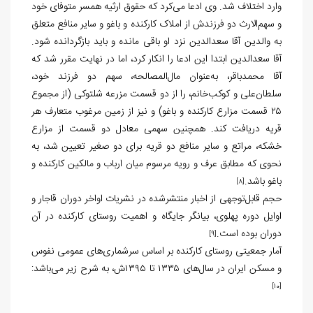
وارد اختلاف شد. وی ادعا می‌کرد که حقوق ارثیه همسر متوفای خود
و سهم‌الارث دو فرزندش از املاک کارکنده و باغو و سایر منافع متعلق
به والدین آقا سعدالدین نزد او باقی مانده و باید بازگردانده شود.
آقا سعدالدین ابتدا این ادعا را انکار کرد، اما در نهایت مقرر شد که
آقا محمدباقر، به‌عنوان مال‌المصالحه، سهم دو فرزند خود،
سلطان‌علی و کوکب‌خانم، را از دو قسمت مزرعه شلتوکی (از مجموع
۲۵ قسمت مزارع کارکنده و باغو) و نیز از زمین مرغوب متعارف هر
قریه دریافت کند. همچنین سهمی معادل دو قسمت از مزارع
خشکه، مراتع و سایر منافع دو قریه برای دو صغیر تعیین شد، به
نحوی که مطابق عرف و رویه مرسوم میان ارباب و مالکین کارکنده و
باغو باشد.
[8]
حجم قابل‌توجهی از اخبار منتشرشده در نشریات اواخر دوران قاجار و
اوایل دوره پهلوی، بیانگر جایگاه و اهمیت روستای کارکنده در آن
دوران بوده است.
[9]
آمار جمعیتی روستای کارکنده بر اساس سرشماری‌های عمومی نفوس
و مسکن ایران در سال‌های ۱۳۳۵ تا ۱۳۹۵ش، به شرح زیر می‌باشد:
[10]