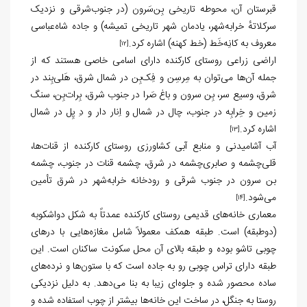
قبرستان آن، محوطه تاریخی بِن‌سَرون (در جنوب‌شرقی و نزدیک
سرکلاتهٔ خرابه‌شهر، یادمان شهر تاریخی تمیشه) و جاده شاه‌عباسی
معروف به کانِه‌خَط (خط کهنه) اشاره کرد.
[12]
اراضی زراعی روستای کارکنده دارای اسامی خاصی هستند که از
جمله آن‌ها می‌توان به مِرسِن و فِک‌بِن در شمال شرق، هَلی‌بِند در
شرق، وسیع سر، بِن سرون و باغ صَرا در جنوب شرق، بِرات‌بِن، سنگ
زمین و خِرابِه در جنوب، چال در شمال و اِنار دار و دِ پِل در شمال
اشاره کرد.
[13]
آب آشامیدنی و منابع آبی کشاورزی روستای کارکنده از قنات‌ها،
قلی‌چشمه و صابری‌چشمه در شرق، چشمه قنات در جنوب، چشمه
بن سرون در جنوب شرقی و رودخانه خرابه‌شهر در شرق تأمین
می‌شود.
[14]
معماری خانه‌های قدیمی روستای کارکنده عمدتاً به شکل دواشکوبه
(دوطبقه) است. طبقه همکف معمولاً شامل مغازه‌هایی با درهای
چوبی تاشو بوده و طبقه بالای آن محل سکونت ساکنان است. این
طبقه دارای تراس چوبی رو به جاده است که با ستون‌ها و نرده‌های
ساده محصور شده و جلوه‌ای زیبا به بنا می‌دهد. به دلیل نزدیکی
روستا به جنگل، در ساخت این خانه‌ها بیشتر از چوب استفاده شده و