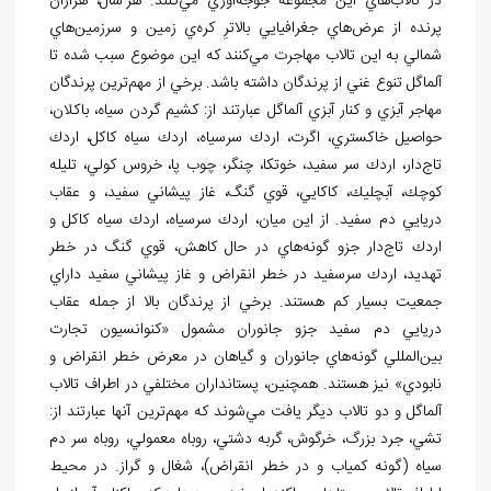
در تالاب
هاي اين مجموعه جوجه
آوري مي
كنند. هر سال، هزاران
پرنده از عرض
هاي جغرافيايي بالاترِ كره
ي زمين و سرزمين
هاي
شمالي به اين تالاب مهاجرت مي
كنند كه اين موضوع سبب شده تا
آلماگل تنوع غني از پرندگان داشته باشد. برخي از مهم
ترين پرندگان
مهاجر آبزي و كنار آبزي آلماگل عبارتند از: كشيم گردن سياه، باكلان،
حواصيل خاكستري، اگرت، اردك سرسياه، اردك سياه كاكل، اردك
تاج
دار، اردك سر سفيد، خوتكا، چنگر، چوب پا، خروس كولي، تليله
كوچك، آبچليك، كاكايي، قوي گنگ، غاز پيشاني سفيد، و عقاب
دريايي دم سفيد. از اين ميان، اردك سرسياه، اردك سياه كاكل و
اردك تاج
دار جزو گونه
هاي در حال كاهش، قوي گنگ در خطر
تهديد، اردك سرسفيد در خطر انقراض و غاز پيشاني سفيد داراي
جمعيت بسيار كم هستند. برخي از پرندگان بالا از جمله عقاب
دريايي دم
سفيد جزو جانوران مشمول «كنوانسيون تجارت
بين
المللي گونه
هاي جانوران و گياهان در معرض خطر انقراض و
نابودي» نيز هستند. همچنين، پستانداران مختلفي در اطراف تالاب
آلماگل و دو تالاب ديگر يافت مي
شوند كه مهم
ترين آن‏ها عبارتند از:
تشي، جرد بزرگ، خرگوش، گربه دشتي، روباه معمولي، روباه سر دم
سياه (گونه
كمياب و در خطر انقراض)، شغال و گراز. در محيط