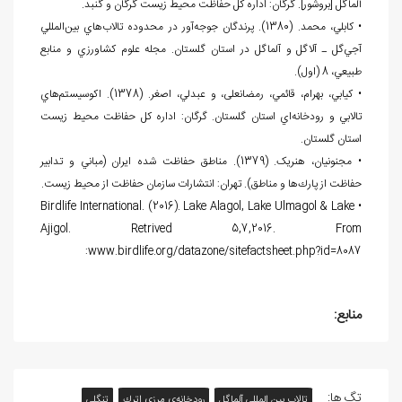
آلماگل [بروشور]. گرگان: اداره كل حفاظت محيط زيست گرگان و گنبد.
• كابلي، محمد. (1380). پرندگان جوجه
آور در محدوده تالاب
هاي بين
المللي
آجي
گل ـ آلاگل و آلماگل در استان گلستان. مجله علوم كشاورزي و منابع
طبيعي، 8 (اول).
• كيابي، بهرام، قائمي، رمضانعلی، و عبدلي، اصغر. (1378). اكوسيستم
هاي
تالابي و رودخانه
اي استان گلستان. گرگان: اداره كل حفاظت محيط زيست
استان گلستان.
• مجنونيان، هنریک. (1379). مناطق حفاظت شده ايران (مباني و تدابير
حفاظت از پارك
ها و مناطق). تهران: انتشارات سازمان حفاظت از محيط زيست.
• Birdlife International. (2016). Lake Alagol, Lake Ulmagol & Lake
Ajigol. Retrived 5,7,2016. From
:www.birdlife.org/datazone/sitefactsheet.php?id=8087
منابع:
تگ ها:
تالاب بین المللی آلماگل
رودخانه‌ي مرزي اترك
تنگلي