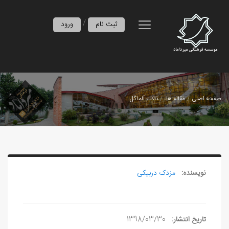
/
ثبت نام
ورود
صفحه اصلی
مقاله ها
تالاب آلماگل
نویسنده:
مزدک دربیکی
تاریخ انتشار:
1398/03/30