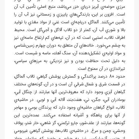
مرزي حوضه
ي آبريز درياي خزر مي
باشد، منبع اصلي تأمين آب آن
است. افزون بر اين، بارندگي
هاي پاييزي و زمستاني نيز آب آن را
تأمين مي
كنند. آلماگل، درياچه
اي است غني از مواد مغذي با توليد
بالا و شوري آب آن، كمتر از دو تالاب آلاگل و آجي
گل است. محيط
اطراف تالاب، استپي است كه در آن، تپه
هاي كم ارتفاع ماسه
اي نيز
به چشم مي
خورد. خاك
هاي آن متعلق به دوران چهارم زمين
شناسي
و مواد اوليه
ي تشكيل‌دهنده آن، سنگ آهك، ماسه و شيست است.
به دليل تحت حفاظت بودن و نيز نزديكي به مرزهاي سياسي،
تيراندازي در آن ممنوع است.
حدود 80 درصد پراكندگي و گسترش پوشش گياهي تالاب آلماگل،
در قسمت شرق و شمال شرقي آن است و در آن، گونه
هاي مختلف
گياهان آبزي وجود دارد كه معروف
ترين آن‏ها عبارتند از: چنگال آبي،
بومادران آبي، جگن، ني، هفت
بند، آلاله آبي و لويي. در حاشيه
ي
تالاب، انواع گياهان حاشيه
اي وجود دارد كه پرندگان بومي و مهاجر
از آن‏ها برای پناهگاه و آشيانه
استفاده مي
كنند. عمده
ترين اين
گونه
ها، عبارتند از: علف
شور، جارو تركمني، گز شاهي، خار شتر، يولاف
وحشي، چمن و مرغ. در حاشيه
ي تالاب
ها، پوشش گياهي غيربومي
از جنس آتریپلیکس نيز به چشم مي
خورد كه سازمان جهاد