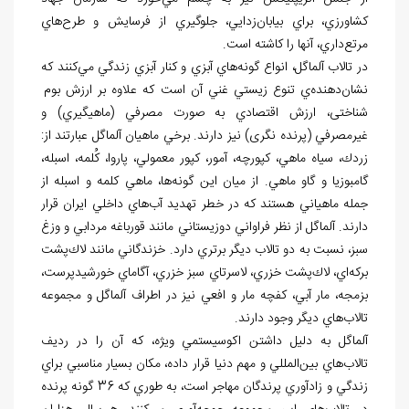
كشاورزي، براي بيابان
زدايي، جلوگيري از فرسايش و طرح
هاي
مرتع
داري، آن‏ها را كاشته است.
در تالاب آلماگل، انواع گونه
هاي آبزي و كنار آبزي زندگي مي
كنند كه
نشان
دهنده
ي تنوع زيستي غني آن است كه علاوه بر ارزش بوم
شناختی، ارزش اقتصادي به صورت مصرفي (ماهيگيري) و
غيرمصرفي (پرنده نگری) نيز دارند. برخي ماهيان آلماگل عبارتند از:
زردك، سياه ماهي، كپورچه، آمور، كپور معمولي، پاروا، كُلمه، اسبله،
گامبوزيا و گاو ماهي. از ميان اين گونه
ها، ماهي كلمه و اسبله از
جمله ماهياني هستند كه در خطر تهديد آب
هاي داخلي ايران قرار
دارند. آلماگل از نظر فراواني دوزيستاني مانند قورباغه مردابي و وزغ
سبز، نسبت به دو تالاب ديگر برتري دارد. خزندگاني مانند لاك
پشت
بركه
اي، لاك
پشت خزري، لاسرتاي سبز خزري، آگاماي خورشيدپرست،
بزمجه، مار آبي، كفچه مار و افعي نيز در اطراف آلماگل و مجموعه
تالاب
هاي ديگر وجود دارند.
آلماگل به دليل داشتن اكوسيستمي ويژه، كه آن را در رديف
تالاب
هاي بين
المللي و مهم دنيا قرار داده، مكان بسيار مناسبي براي
زندگي و زادآوري پرندگان مهاجر است، به طوري كه 36 گونه پرنده