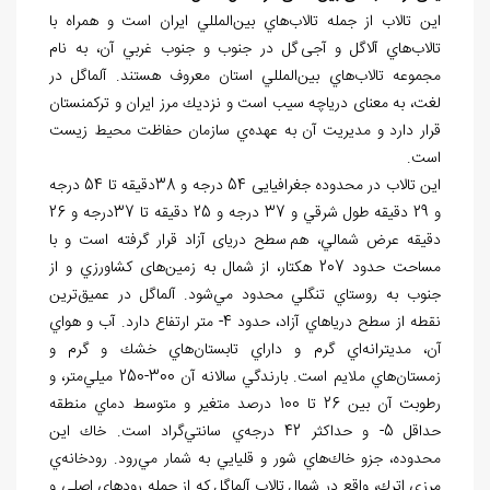
این تالاب از جمله تالاب
هاي بين
المللي ايران است و همراه با
تالاب
هاي آلاگل و آجی گل در جنوب و جنوب غربي آن، به نام
مجموعه تالاب
هاي بين
المللي استان معروف هستند. آلماگل در
لغت، به معنای درياچه سيب است و نزديك مرز ايران و تركمنستان
قرار دارد و مديريت آن به عهده
ي سازمان حفاظت محيط زيست
است.
این تالاب در محدوده جغرافیایی 54 درجه و 38دقیقه تا 54 درجه
و 29 دقیقه طول شرقي و 37 درجه و 25 دقیقه تا 37درجه و 26
دقیقه عرض شمالي، هم سطح دریای آزاد قرار گرفته است و با
مساحت حدود 207 هکتار، از شمال به زمین
های كشاورزي و از
جنوب به روستاي تنگلي محدود مي
شود. آلماگل در عميق
ترين
نقطه از سطح درياهاي آزاد، حدود 4- متر ارتفاع دارد. آب و هواي
آن، مديترانه
اي گرم و داراي تابستان
هاي خشك و گرم و
زمستان
هاي ملايم است. بارندگي سالانه آن 300-250 ميلي
متر، و
رطوبت آن بين 26 تا 100 درصد متغير و متوسط دماي منطقه
حداقل 5- و حداكثر 42 درجه
ي سانتي
گراد است. خاك اين
محدوده، جزو خاك
هاي شور و قليايي به شمار مي
رود. رودخانه
ي
مرزي اترك، واقع در شمال تالاب آلماگل كه از جمله رودهاي اصلي و