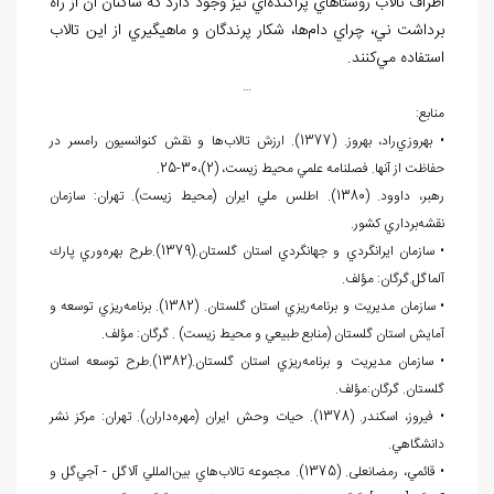
اطراف تالاب روستاهاي پراكنده
اي نيز وجود دارد كه ساكنان آن از راه
برداشت ني، چراي دام
ها، شكار پرندگان و ماهيگيري از اين تالاب
استفاده مي
كنند.
…
منابع:
• بهروزي
راد، بهروز. (1377). ارزش تالاب
ها و نقش كنوانسيون رامسر در
حفاظت از آن‏ها. فصلنامه
علمي محيط زيست، (2)،30-25.
رهبر، داوود. (1380). اطلس ملي ايران (محيط زيست). تهران: سازمان
نقشه
برداري كشور.
• سازمان ايرانگردي و جهانگردي استان گلستان.(1379).طرح بهره
وري پارك
آلماگل.گرگان: مؤلف.
• سازمان مديريت و برنامه
ريزي استان گلستان. (1382). برنامه
ريزي توسعه و
آمايش استان گلستان (منابع طبيعي و محيط زيست) . گرگان: مؤلف.
• سازمان مديريت و برنامه
ريزي استان گلستان.(1382).طرح توسعه استان
گلستان. گرگان:مؤلف.
• فيروز، اسکندر. (1378). حيات وحش ايران (مهره
داران). تهران: مركز نشر
دانشگاهي.
• قائمي، رمضانعلی. (1375). مجموعه تالاب
هاي بين
المللي آلاگل - آجي
گل و