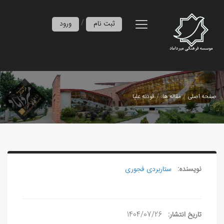
/
ثبت نام
ورود
صفحه اصلی
مقاله ها
قودنه‌ علیا
نویسنده:
ستاربردی فجوری
تاریخ انتشار:
1404/07/26