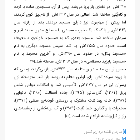
۱۳۲۰ش. در فضای باز برپا می‌شد. پس از آن، مسجدی ساده با نژده
و کاه‌گِلی ساخته شد. اهالی در سال ۱۳۲۷ش. از تام‌لیق کوچ کردند،
اما پیش از مهاجرت نیز دارای مسجد بودند. بعد از زلزله سال
۱۳۴۹ش. و با کمک یک خیر، مسجدی با مصالح مدرن مانند آجر و
سیمان ساخته شد. مسجد بعدی که به «مسجد خواجوی» معروف
است، حدود سال ۱۳۵۵ش. بنا شد. سپس مسجد دیگری به نام
«مسجد بلال» در حدود سال ۱۳۹۰ش. و آخرین مسجد با نام
«مسجد بایزید بسطامی» در سال ۱۳۹۷ش. ساخته شد.
[25]
حضور اولین معلم در روستا به سال ۱۳۴۴ش. بازمی‌گردد، زمانی که
با ورود سپاه‌دانش، پای اولین معلم به روستا باز شد. متوسطه اول
پسران نیز در سال ۱۳۷۷ش. تأسیس شد. و امکانات دولتی شامل
برق (۱۳۶۱)، گازرسانی (۱۳۹۵)، جاده آسفالت (۱۳۹۰)، نانوایی
(۱۳۸۷)، خانه بهداشت مشترک با روستای قودنه‌ی سفلی (۱۳۷۲)،
مخابرات با واگذاری خط ثابت (۱۳۸۴) و آب لوله‌کشی از چشمه‌های
زاو و ئیل‌چشمه فراهم شده است.
[26]
[1]
سازمان نقشه برداری کشور.
[2]
عالی‌قودنه، 1402.