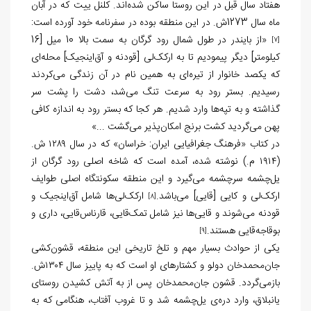
هفتاد سال قبل در این روستا ساکن شده‌اند. کلنل ییت که در آبان
ماه سال 1273ش. در این منطقه بوده در سفرنامه خود آورده است:
«از بایندر در طول شمال رود گرگان به سمت بالا 10 میل [16
[7]
کیلومتر] دیگر پیمودیم تا به ارکک‌لی [قودنه و آق‌اینجیک] محله‌ای
که یکصد خانوار از تیره‌ای به همین نام در آن زندگی می‌کردند
رسیدیم. بستر رود به سرعت تنگ می‌شد، دشت را پشت سر
گذاشته و به تپه‌ها وارد شدیم. هر کجا که بستر رود به اندازه کافی
پهن می‌گردید کشت برنج امکان‌پذیر می‌گشت ...»
در کتاب «فرهنگ جغرافیایی ایران: خراسان» که در سال ۱۲۸۹ ش.
(۱۹۱۴ م.) نوشته شده، آمده است که شاخه اصلی رود گرگان از
یل‌چشمه سرچشمه می‌گیرد و این منطقه سکونتگاه اصلی طوایف
ارکک‌لی و کایی [قایی] می‌باشد.
ارکک‌لی‌ها شامل آق‌اینجیک و
[8]
قودنه می‌شوند و قایی‌ها نیز شامل تمک‌قایی، قارناس‌قایی، داری و
بوقاجه‌قایی هستند.
[9]
یکی از حوادث بسیار مهم و تلخ تاریخی این منطقه، قشون‌کشی
جان‌محمدخان دولو و کشتارهای او است که به پاییز سال ۱۳۰۴ش.
بازمی‌گردد. قشون جان‌محمدخان پس از به آتش کشیدن روستای
یانبلاق، وارد دره‌ی یل‌چشمه شد و تا غروب آفتاب، هنگامی که به