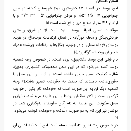
استان گلستان.
این روستا در فاصله ۴۳ کیلومتری مرکز شهرستان کلاله، در طول
جغرافیایی 17ً 45َ °55 و عرض جغرافیایی 51ً 33َ °37 و با
ارتفاع ۴۱۶ متر از سطح دریا واقع شده است.
[1]
موقعیت نسبی اطراف روستا عبارت است از: در شرق، روستای
قرانکی‌جنگل و محله نورآباد؛ در شمال، ارتفاعات عرب‌داغ؛ در غرب،
روستای قودنه سفلی؛ و در جنوب، جنگل‌ها و ارتفاعات چیشت همراه
با جریان رودخانه گرگانرود.
[2]
نام قبلی این روستا «قلاجیق» بوده است. در خصوص وجه تسمیه
روستا گفته می‌شود که در این محل محصولات کشاورزی، به‌ویژه
شالی، کیفیت بسیار خوبی داشته است؛ از این رو، این محل را
«قووی‌دانه» نامیدند که بعدها به «قودنه» تغییر یافت.
وجه
[3]
تسمیه دیگر آن به این صورت است که «قودنه» نام یکی از طوایف
گوکلان است و اکثر ساکنان روستا از این طایفه می‌باشند، بنابراین
محل سکونت این طایفه به نام آنان «قودنه» نام‌گذاری شد. در
نوشتار نیز این نام به دو صورت «قُدنه» و «قودنه» نوشته می‌شود.
[4]
در خصوص پیشینه روستا، آنچه مسلم است این است که اهالی آن