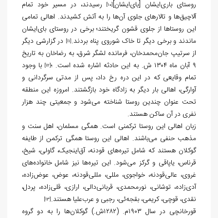
روستای باری‌ایشان [بای‌ایشان]
رسیدند، در مسیر خود تمام
[10]
آلاچیق‌ها و تالارهای جلوی آن‌ها را به آتش کشیدند. اهالی تمامی
این روستاها از جلوی قشون گریختند؛ برخی در روستای بای‌ایشان
ماندند و برخی دیگر تا خاک شوروی پناه بردند.
در گزارشی دیگر
[11]
از سرتیپ جان‌محمدخان، فرمانده لشگر شرق، به رضاخان به تاریخ
۹ آبان ماه ۱۳۰۴ ش. به این حادثه اشاره شده است. ؛
با وجود
[12]
تمام وقایعی که در این دره رخ داد، پس از مدتی سرگردانی و
آوارگی، اهالی بار دیگر به زادگاه خود بازگشتند. امروزه این منطقه
تحت عنوان چندین روستا شناخته می‌شود و جمعیتی چند هزار
نفری در آن ساکن هستند.
زبان اهالی این روستا ترکمنی است. همگی مسلمان، اهل سنت و
مذهب حنفی می‌باشند. اهالی این روستا همگی ترکمن از طایفه
گوکلان هستند که شامل تیره‌های قودنه، آق‌اینجیک، گاولی، شیخ،
قرناس، یاپاقی و گرکز می‌شود. این تیره‌ها نیز شامل خانواده‌های
غروی، عالی‌قودنه، خواجوی، مللی، مللی‌قودنه، عوض، عوض‌زاده،
آدی‌زاده، توشانی، نورمحمدی، قربانی‌دالی، ارازی، قلی‌زاده، پردل،
نقدی، قوچی، کریمی، بقجه‌ئی، رجبی و عرب‌علیا هستند.
[13]
قورخانچی در سال ۱۹۰۳م. (۱۲۸۲ش.) گوکلان‌ها را به دو گروه