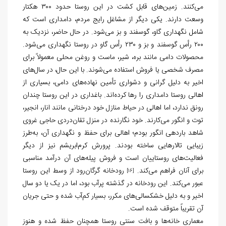
می‌کنند. زمین‌های قابل کشت در این روستا حدود ۳۰۰ هکتار
وسعت دارند. یکی دیگر از مشاغل رایج مردم، دامداری است که
شامل نگهداری گاو، گوسفند و بز می‌شود. در حال حاضر، نزدیک به
۲۰۰ رأس گوسفند و بز و ۲۳۰ رأس گاو در روستا نگهداری می‌شود.
محصولات دامی مانند بره، شیر، ماست و روغن محلی معمولاً برای
مصرف شخصی یا فروش استفاده می‌شوند. با این حال، در سال‌های
اخیر به دلیل گرانی و دشواری تأمین نهاده‌های دامی، بسیاری از
اهالی روستا دامداری را رها کرده‌اند. باغداری در این روستا چندان
رونق ندارد، اما اهالی در حیاط منازل خود درختانی مانند انار، انجیر،
توت و انگور می‌کارند. خود نگارنده در منزل تقان‌دردی حاجی غروی
شاهد باردهی انگور بودم؛ اهالی برای حفظ و نگهداری آن، به‌طرز
زیبایی تالارهایی ساخته بودند. پرورش کرم‌ابریشم نیز از دیگر
فعالیت‌های روستاییان است و فروش پیله‌های آن درآمد مناسبی
برای آنان فراهم می‌کند.
رودخانه گرگان‌رود از وسط این روستا
[16]
عبور می‌کند. این رودخانه در گذشته پرآب بود، اما در یک یا دو سال
اخیر و به دلیل خشکسالی‌های مکرر، بسیار کم‌آب شده و حتی جریان
آن تقریباً متوقف شده است.
معماری خانه‌ها و بافت سنتی روستا همچنان حفظ شده و هنوز