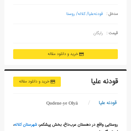
مدخل :
قودنه‌علیا/ کلاله/ روستا
قیمت :
رایگان
خرید و دانلود مقاله
قودنه‌ علیا
خرید و دانلود مقاله
قودنه‌ علیا
/
Qodene-ye Olyā
روستایی واقع در دهستان عرب‌داغ، بخش پیشکمر،
شهرستان کلاله
،