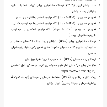
ستاد ارتش ایران. (1329). فرهنگ جغرافیایی ایران
.
تهران: انتشارات دایره
جغرافیایی ستاد ارتش.
فجوری، ستاربردی. (1401، 5 مرداد). گفت‌وگوی شخصی با تقان‌دردی غروی.
فجوری، ستاربردی. (1401، 5 مرداد). گفت‌وگوی شخصی با عبدالرحمن خدایی.
فجوری، ستاربردی. (1401، 5 مرداد). گفت‌وگوی شخصی با عبدالرحیم
عالی‌قودنه (شورای روستا).
ف‍ره‍ن‍گ‌ ج‍غ‍راف‍ی‍ای‍ی‌ ای‍ران‌. (1380). ک‍ارک‍ن‍ان‌ وزارت‌ ج‍ن‍گ‌ ان‍گ‍ل‍س‍ت‍ان‌ م‍س‍ت‍ق‍ر در
ه‍ن‍دوس‍ت‍ان‌؛ م‍ت‍رج‍م‌ ک‍اظم‌ خ‍ادم‍ی‍ان‌. م‍ش‍ه‍د: آس‍ت‍ان‌ ق‍دس‌ رض‍وی‌ ب‍ن‍ی‍اد پ‍ژوه‍ش‍ه‍ای‌
اس‍لام‍ی. ‌
قورخانچی، محمدعلی.(1360). نخبه سیفیه. تهران: نشر تاریخ ایران.
مرکز آمار ایران. درگاه ملی آمار. نتیجه سرشماری نفوس و مسکن. قابل دسترسی
از:
https://www.amar.org.ir
ییت، کلنل چارلزادوارد. (1365). سفرنامه خراسان و سیستان (ترجمه قدرت‌الله
روشنی‌زعفرانلو و مهرداد رهبری). تهران: یزدان.