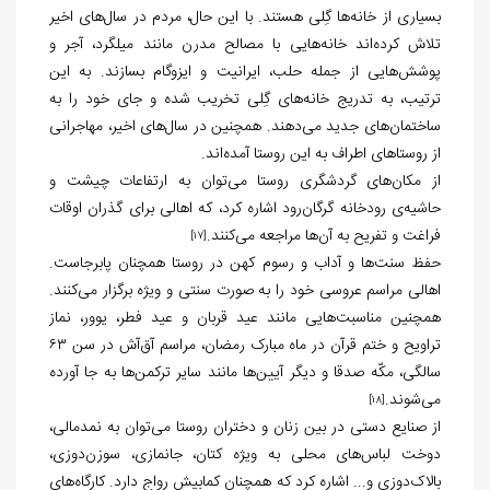
بسیاری از خانه‌ها گِلی هستند. با این حال، مردم در سال‌های اخیر
تلاش کرده‌اند خانه‌هایی با مصالح مدرن مانند میلگرد، آجر و
پوشش‌هایی از جمله حلب، ایرانیت و ایزوگام بسازند. به این
ترتیب، به تدریج خانه‌های گِلی تخریب شده و جای خود را به
ساختمان‌های جدید می‌دهند. همچنین در سال‌های اخیر، مهاجرانی
از روستاهای اطراف به این روستا آمده‌اند.
از مکان‌های گردشگری روستا می‌توان به ارتفاعات چیشت و
حاشیه‌ی رودخانه گرگان‌رود اشاره کرد، که اهالی برای گذران اوقات
فراغت و تفریح به آن‌ها مراجعه می‌کنند.
[17]
حفظ سنت‌ها و آداب و رسوم کهن در روستا همچنان پابرجاست.
اهالی مراسم عروسی خود را به صورت سنتی و ویژه برگزار می‌کنند.
همچنین مناسبت‌هایی مانند عید قربان و عید فطر، یوور، نماز
تراویح و ختم قرآن در ماه مبارک رمضان، مراسم آق‌آش در سن ۶۳
سالگی، مکّه صدقا و دیگر آیین‌ها مانند سایر ترکمن‌ها به جا آورده
می‌شوند.
[18]
از صنایع دستی در بین زنان و دختران روستا می‌توان به نمدمالی،
دوخت لباس‌های محلی به ویژه کتان، جانمازی، سوزن‌دوزی،
بالاک‌دوزی و... اشاره کرد که همچنان کمابیش رواج دارد. کارگاه‌های