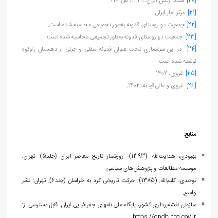
[20]
ستاد ارتش ایران، 1329، ص 217.
[21]
مرکز آمار ایران.
[22]
جمعیت دو روستای قدونه به‌طور تجمیعی محاسبه شده است.
[23]
جمعیت دو روستای قدونه به‌طور تجمیعی محاسبه شده است.
[24]
در این سرشماری تحت عنوان قدونه سفلی و جزئی از دهستان زاوکوه
نوشته شده است.
[25]
غروی، 1402.
[26]
غروی و عالی‌قودنه، 1402.
منابع:
بهبودی، هدایت‌الله
.
(1393)
.
روزشمار تاریخ معاصر ایران (جلد5). تهران:
موسسه مطالعات و پژوهش‌های سیاسی.
توحدی، کلیم‌الله. (1385). حرکت تاریخی کرد به خراسان (جلد6). تهران: نشر
واسع.
سازمان نقشه‌برداری کشور، پایگاه ملی نام‏های جغرافیایی ایران. قابل دسترسی از:
https://gndb.ncc.gov.ir