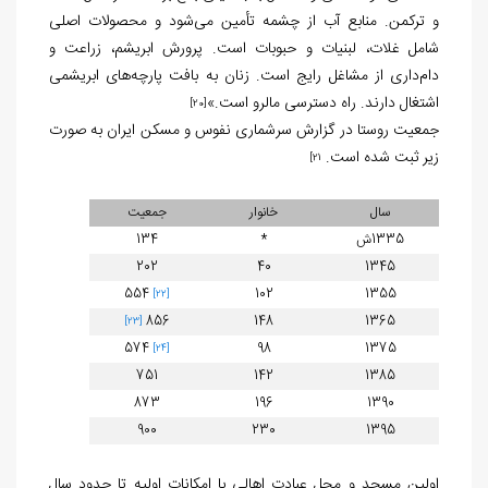
و ترکمن. منابع آب از چشمه تأمین می‌شود و محصولات اصلی
شامل غلات، لبنیات و حبوبات است. پرورش ابریشم، زراعت و
دام‌داری از مشاغل رایج است. زنان به بافت پارچه‌های ابریشمی
اشتغال دارند. راه دسترسی مالرو است.»
[20]
جمعیت روستا در گزارش سرشماری نفوس و مسکن ایران به صورت
زیر ثبت شده است.
21]
سال
خانوار
جمعیت
1335ش
*
134
202
40
1345
554
102
1355
[22]
856
148
1365
[23]
574
98
1375
[24]
751
142
1385
873
196
1390
900
230
1395
اولین مسجد و محل عبادت اهالی با امکانات اولیه تا حدود سال