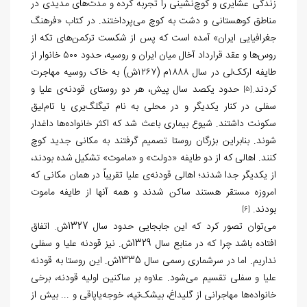
زندگی عشایری و کوچ‌نشینی را تجربه کرده و مدت‌های مدیدی در
مناطق کوهستانی و دشت به کوچ می‌پرداختند. در کتاب «فرهنگ
جغرافیایی ایران» آمده است که پس از شکست ترکمن‌های تکه از
روس‌ها و عقد قرارداد آخال میان ایران و روسیه، حدود ۵۰۰ خانوار از
طایفه ارکک‌لی در سال ۱۸۸۸م (۱۲۶۷ش) به خاک روسیه مهاجرت
کردند.
حدود یکصد سال پیش، هر دو روستای قودنه‌ی علیا و
[5]
سفلی در کنار یکدیگر و در محلی به نام تیگلگ‌یری یا تام‌لیق
سکونت داشتند. شیوع بیماری باعث شد که اکثر خانواده‌ها داغدار
شوند. بنابراین بزرگان روستا تصمیم گرفتند به مکانی جدید کوچ
کنند. اهالی که از دو طایفه «دولت» و «ماموت» تشکیل شده بودند،
از یکدیگر جدا شدند؛ اهالی قودنه‌ی علیا تقریباً در همان مکانی که
امروزه مستقر هستند ساکن شدند و همه آنها از طایفه ماموت
بودند.
[6]
می‌توان تصور کرد که این جابجایی حدود سال 1327ش. اتفاق
افتاده باشد چرا که در منابع سال 1329ش. نیز قودنه علیا و سفلی
نداریم. اما در سرشماری رسمی سال 1335ش. این روستا به قودنه
علیا و سفلی تقسیم می‌شود. علاوه بر ساکنین اولیه قودنه، برخی
خانواده‌ها مهاجرانی از گلیداغ، بیشک‌تپه، خوجه‌یاپاقی و ... بیش از