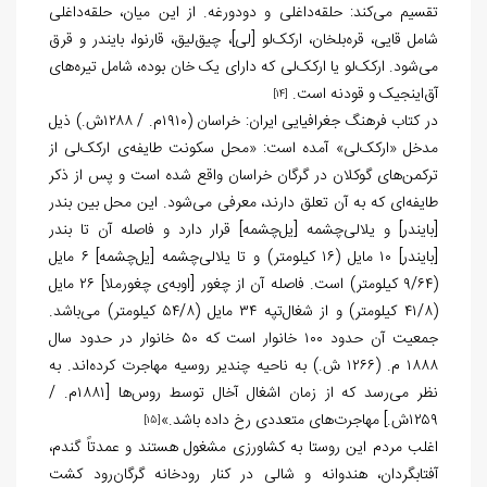
تقسیم می‌کند: حلقه‌داغلی و دودورغه. از این میان، حلقه‌داغلی
شامل قایی، قره‌بلخان، ارکک‌لو [لی]، چیق‌لیق، قارنوا، بایندر و قرق
می‌شود. ارکک‌لو یا ارکک‌لی که دارای یک خان بوده، شامل تیره‌های
آق‌اینجیک و قودنه است.
[14]
در کتاب فرهنگ جغرافیایی ایران: خراسان (۱۹۱۰م. / ۱۲۸۸ش.) ذیل
مدخل «ارکک‌لی» آمده است: «محل سکونت طایفه‌ی ارکک‌لی از
ترکمن‌های گوکلان در گرگان خراسان واقع شده است و پس از ذکر
طایفه‌ای که به آن تعلق دارند، معرفی می‌شود. این محل بین بندر
[بایندر] و یلالی‌چشمه [یل‌چشمه] قرار دارد و فاصله آن تا بندر
[بایندر] ۱۰ مایل (۱۶ کیلومتر) و تا یلالی‌چشمه [یل‌چشمه] ۶ مایل
(۹/۶۴ کیلومتر) است. فاصله آن از چغور [اوبه‌ی چغورملا] ۲۶ مایل
(۴۱/۸ کیلومتر) و از شغال‌تپه ۳۴ مایل (۵۴/۸ کیلومتر) می‌باشد.
جمعیت آن حدود ۱۰۰ خانوار است که ۵۰ خانوار در حدود سال
۱۸۸۸ م. (۱۲۶۶ ش.) به ناحیه چندیر روسیه مهاجرت کرده‌اند. به
نظر می‌رسد که از زمان اشغال آخال توسط روس‌ها [۱۸۸۱م. /
۱۲۵۹ش.] مهاجرت‌های متعددی رخ داده باشد.»
[15]
اغلب مردم این روستا به کشاورزی مشغول هستند و عمدتاً گندم،
آفتابگردان، هندوانه و شالی در کنار رودخانه گرگان‌رود کشت