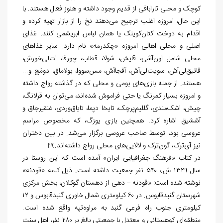
کوچک و محلی تارابافی از قدیم وجود داشته و هنوز فعال هستند. با
این حال، امروزه اغلب ترجیح می‌دهند نخ را از بازار تهیه کرده و
اقدام به دوخت کتان‌کوینک یا همان لباس ابریشمی کنند. غذای
اصلی و محلی اهالی امروزه «چکدرمه» نام دارد. سایر غذاهای
محلی شامل اون‌آشی، قایش، شولا، قطاب، چورفا، ات‌لی‌خورش،
قاتیق‌لی‌آش، سویت‌لی‌آش، آقجاآش، مس‌سووا، بولاماق، دومَچ و...
هستند. از جمله بازی‌های بومی و محلی که در گذشته رواج داشته
و امروزه بسیار کمرنگ یا حتی فراموش شده‌اند، می‌توان به قرلانگ،
چیش، اشک‌مندی، گللیم‌پرچک، تایخا دپما، تایاق‌وردی، غنقیرجاق و
آششیق اشاره کرد. همچنین بازی یوزگ، که مخصوص مراسم
عروسی بود، توسط صاحب عروسی برگزار می‌شد. در بین دختران
نیز آی‌ترک، گون‌ترک و لالایی‌های محلی رواج داشته‌اند.
[19]
در کتاب «فرهنگ جغرافیایی ایران» آمده است که این روستا در
سال ۱۳۲۹ ش.، ۵۴۰ نفر جمعیت داشته است. ذیل کلمه «قودنه»
نوشته شده است: «قودنه – دهی از دهستان گوکلان، بخش مرکزی
شهرستان گنبدقابوس. در ۶۰ کیلومتری شمال خاوری گنبدقابوس و ۱۲
کیلومتری جنوب راه فرعی گنبد به مراوه‌تپه واقع شده است.
منطقه‌ای کوهستانی و معتدل با جمعیتی بالغ بر ۲۸۰ نفر، اهل سنت