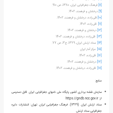
[8]
ف‍ره‍ن‍گ‌ ج‍غ‍راف‍ی‍ای‍ی‌ ای‍ران‌، 1380، ص 910.
[9]
درخشان و فرهمند، 1402.
[10]
قلی‌زاده، درخشان و فرهمند، 1402.
[11]
قلی‌زاده، 1402.
[12]
درخشان و فرهمند، 1402.
[13]
قلی‌زاده، درخشان و فرهمند، 1402
[14]
ستاد ارتش ایران، 1329، ج3، ص 77.
[15]
مرکز آمار ایران
[16]
قلی‌زاده، 1402.
[17]
درخشان و فرهمند، 1402.
[18]
قلی‌زاده، درخشان و فرهمند، 1402.
منابع:
سازمان نقشه برداری کشور، پایگاه ملی نام‏های جغرافیایی ایران. قابل دسترسی
از:
https://gndb.ncc.gov.ir
ستاد ارتش ایران. (1329).
فرهنگ جغرافیایی ایران
.
تهران: انتشارات دایره
جغرافیایی ستاد ارتش.