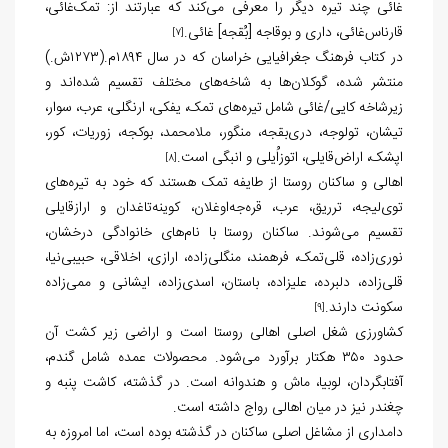
غائی چند تیره دیگر را معرفی می‌کند که عبارتند از: تمک‌غائی،
قارناس‌غائی، داری و بوقاجه [بُقجه] غائی.
[7]
در کتاب فرهنگ جغرافیایی خراسان که در سال ۱۸۹۴م.(۱۲۷۳ش.)
منتشر شده، گوکلان‌ها به شاخه‌های مختلف تقسیم شده‌اند و
زیرشاخه کایی/غائی شامل تیره‌های تمک، یفکی، ارنگلی، عرب، سوار،
تیشان، تولوجه، دری‌بقجه، منگور، ملامحمد، بوکجه، زوریات، کور،
اپشک، اراض‌قایلی، اتوزاُیلی و انبگی است.
[8]
اهالی و ساکنان روستا از طایفه تمک هستند که خود به تیره‌های
توی‌لیجه، ترریق، عرب، قره‌جه‌اوغلان، کوینه‌تاغدان و ارازقایلی
تقسیم می‌شوند. ساکنان روستا با نام‌های خانوادگی درخشان،
نوری‌زاده، قلی‌تمک، فرهمند، منگلی‌زاده، ارازی، اخلاقی، حبیبی‌نیا،
قلی‌زاده، دلبرده، علیزاده، باستان، اسدی‌زاده، ایشانی و ممی‌زاده
سکونت دارند.
[9]
کشاورزی شغل اصلی اهالی روستا است و اراضی زیر کشت آن
حدود ۳۵۰ هکتار برآورد می‌شود. محصولات عمده شامل گندم،
آفتابگردان، لوبیا، ماش و هندوانه است. در گذشته، کاشت پنبه و
چغندر نیز در میان اهالی رواج داشته است.
دامداری از مشاغل اصلی ساکنان در گذشته بوده است، اما امروزه به