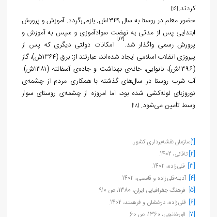
کردند.
[16]
حضور معلم در روستا به سال ۱۳۴۹ش. بازمی‌گردد. آموزش و پرورش
ابتدایی پس از مدتی به نهضت سوادآموزی و سپس به آموزش و
[17]
پرورش رسمی واگذار شد.
امکانات دولتی دیگری که پس از
پیروزی انقلاب اسلامی ایجاد شده‌اند، عبارتند از: برق (۱۳۶۴ش)، گاز
(۱۳۹۶ش)، نانوایی، خانه‌ی بهداشت و جاده‌ی آسفالته (۱۳۸۱ش).
آب شرب روستا در سال‌های گذشته با همکاری مردم از چشمه‌ی
نوروزبای لوله‌کشی شده بود، اما امروزه از چشمه‌ی روستای سوار
وسط تأمین می‌شود.
[18]
[1]
سازمان نقشه‌برداری کشور.
[2]
تاقانی، 1402.
[3]
قلی‌زاده، 1402.
[4]
آدینه‌قلی‌زاده و قاسمی، 1402.
[5]
ف‍ره‍ن‍گ‌ ج‍غ‍راف‍ی‍ای‍ی‌ ای‍ران‌، 1380، ص 910.
[6]
قلی‌زاده، درخشان و فرهمند، 1402.
[7]
قورخانچی، 1360، ص 60.