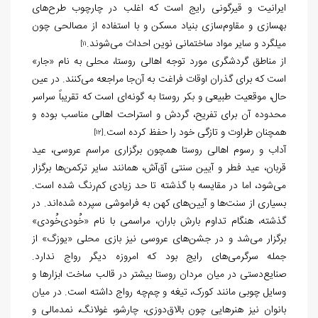
ایرانیت و قیرگونی رایج است که اغلب در چارچوب طرح‌های
بهسازی و مقاوم‌سازی بنیاد مسکن و با استفاده از مصالحی چون
میلگرد و سایر مواد ساختمانی نوین احداث می‌شوند.
11]
از مناطق گردشگری مورد توجه اهالی روستا، محلی به نام «جار»
است که برای گذران اوقات فراغت به آن‌جا مراجعه می‌کنند. در عین
حال، موقعیت طبیعی و بکر روستا به گونه‌ای است که تقریباً سراسر
محدوده آن برای تفریح، گردش و استراحت اهالی مناسب بوده و
همچنان طراوت و تازگی خود را حفظ کرده است.
[12]
آداب و رسوم اهالی روستا همچون برگزاری مراسم عروسی، عید
قربان، عید فطر و آیین سنتی آق‌آش، همانند سایر ترکمن‌ها برگزار
می‌شود، اما در مقایسه با گذشته تا حد زیادی کم‌رنگ شده است.
بسیاری از سنت‌ها و آیین‌های کهن به فراموشی سپرده شده‌اند. در
گذشته، هنگام تداوم بارش باران، مراسمی با نام «خُودی‌خُودی»
برگزار می‌شد و در جشن‌های عروسی نیز بازی محلی «یوزگ» از
جمله سرگرمی‌های رایج بود که امروزه دیگر رواج ندارد.
صنایع‌دستی در میان مردان روستا بیشتر در قالب ساخت ابزارها و
وسایل چوبی مانند کورک، تیغه و چم‌چه رواج داشته است. در میان
بانوان نیز هنرهایی چون بالاق‌دوزی، چارشو، غولانگ، نمدمالی و