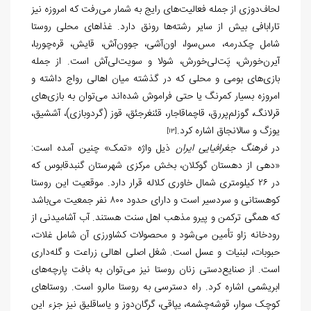
لحاف‌دوزی از جمله فعالیت‌های رایج به شمار می‌رفت که امروزه نیز
تارابافی بیش از سایر رشته‌ها رونق دارد. غذاهای محلی روستا
شامل چکدرمه، مس‌سوا، اون‌آشی، جوون‌آش، قایش، قره‌چوربا،
آیرن‌خورش، پَت‌لی‌خورش، شولا و سویت‌لی‌آش است. از جمله
بازی‌های بومی و محلی که در گذشته میان اهالی رواج داشته و
امروزه بسیار کمرنگ یا حتی فراموش شده‌اند می‌توان به بازی‌های
قرلانگ، گوزلم‌پررق، قاچماقاجار، قئنغرجئق، قوز (گردوبازی)، آششیق،
یوزگ و سالانجاق اشاره کرد.
[13]
در
فرهنگ جغرافیایی ایران
ذیل واژه «تمک» چنین آمده است:
«دهی از دهستان گوکلان، بخش مرکزی شهرستان گنبدقابوس که
در ۲۶ کیلومتری شمال خاوری کلاله قرار دارد. موقعیت این روستا
کوهستانی و سردسیر است و دارای حدود ۸۰۰ نفر جمعیت می‌باشد
که همگی ترکمن و پیرو مذهب اهل سنت هستند. آب آشامیدنی از
رودخانه زاو تأمین می‌شود و محصولات کشاورزی آن شامل غلات،
حبوبات، لبنیات و عسل است. شغل اصلی اهالی زراعت و گله‌داری
است. از صنایع‌دستی زنان روستا نیز می‌توان به بافت پارچه‌های
ابریشمی اشاره کرد. راه دسترسی به روستا مالرو است. روستاهای
کوچک سوار، قوشه‌چشمه، یپاقی، گرگان‌دوز و یاساقلیق نیز جزء این