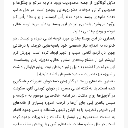
دلایل گوناگون از جمله محدودیت ورود دام به مراتع و جنگل‌ها و
همچنین گرانی علوفه با دشواری‌هایی روبه‌رو است. در حال حاضر،
تعداد دام‌های روستا حدود ۵۰۰ رأس گوسفند و بز و ۱۵۰ رأس گاو
برآورد می‌شود. باغداری نیز در این روستا چندان مورد توجه اهالی
نبوده و رونق چندانی ندارد.
باغداری در این روستا چندان مورد توجه اهالی نبوده و نیست. هر
خانواده به اندازه نیاز شخصی خود باغچه‌هایی کوچک با درختانی
چون انار، گردو، گلابی، سیب و انجیر ایجاد کرده است. پرورش کرم
ابریشم نیز از مشغولیت‌های سنتی اهالی، به‌ویژه زنان روستاست.
این حرفه در گذشته به دلیل وفور درختان توت رونق فراوانی داشت
و امروزه نیز به‌صورت محدود همچنان ادامه دارد.
[10]
معماری خانه‌های روستا در گذر زمان دستخوش تغییرات چشمگیری
شده است. بنا به گفته اهالی مسن، در دوران کودکی آنان، سکونت
در آلاچیق‌ها رواج داشت. در ادامه، خانه‌هایی موسوم به «نژده» و
سپس بناهای گِلی جای آن‌ها را گرفت. امروزه بسیاری از خانه‌های
گِلی قدیمی تخریب یا به انباری تبدیل شده‌اند و نسل جدید اقدام
به ساخت ساختمان‌هایی نوساز با امکانات و تجهیزات جدید کرده
است. در حال حاضر، ساخت خانه‌های آجری با پوشش سقف حلب،