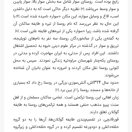
رایج بوده است. روستای سوار شامل سه بخش سوار بالا، سوار پایین
و سوار وسط می‌باشد.
نظریه دیگر حاکی است که به دلیل داشتن
[3]
اسب، الاغ و وسایل سواره، این مکان «سوار» نامیده شده است.
با
[4]
این حال، به نظر می‌رسد که نام روستا از تیره و طایفه ساکنان آن
گرفته شده باشد، زیرا «سوار» یکی از تیره‌های طایفه غایی است.
[5]
به گفته‌ی یکی از سالخوردگان روستا، سه نفر به نام‌های تویلیجه،
ترریق و سوار در گذشته در مرکز علوم دینی خیوه به تحصیل اشتغال
داشتند. این افراد پس از مدتی، به ایران مهاجرت کرده و مدتی در
روستای یکه‌چنار شهرستان مراوه‌تپه زندگی نمودند. سپس به محل
کنونی روستا نقل مکان کردند و امروزه به عنوان بانیان آن شناخته
می‌شوند.
حدود سال 1324ش، آتش‌سوزی بزرگی در روستا رخ داد که بسیاری
از خانه‌ها و مسجد روستا را از بین برد.
[6]
زبان اهالی این روستا ترکمنی است. تمامی ساکنان مسلمان و از اهل
سنت پیرو مذهب حنفی هستند و همه ترکمن‌های روستا به طایفه
گوکلان تعلق دارند.
قورقانچی در تقسیم‌بندی طایفه گوکلان‌ها، آن‌ها را به دو گروه
حلقه‌داغلی و دودورغه تقسیم کرده و در گروه حلقه‌داغلی و زیرگروه