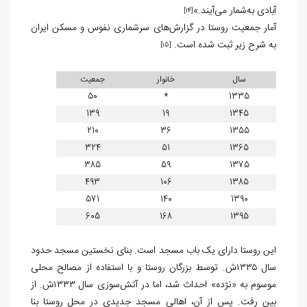
آبادی به‌شمار می‌آیند.»
[14]
آمار جمعیت روستا در گزارش‌های سرشماری نفوس و مسکن ایران
به شرح زیر ثبت شده است.
[15]
سال
خانوار
جمعیت
50
*
1335
139
19
1345
210
36
1355
324
51
1365
385
59
1375
493
106
1385
571
140
1390
605
168
1395
این روستا دارای یک باب مسجد است. بنای نخستین مسجد حدود
سال ۱۳۳۵ش. توسط بزرگان روستا و با استفاده از مصالح محلی
موسوم به «نژده» احداث شد، اما در آتش‌سوزی سال ۱۳۳۳ش. از
بین رفت. پس از آن، اهالی مسجد جدیدی در محل روستا بنا