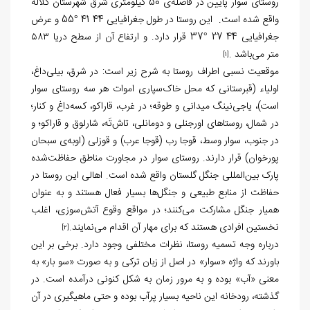
روستای سوار پایین در فاصله‌ی 50 کیلومتری شرق شهرستان کلاله
واقع شده است. این روستا در طول جغرافیایی 44ً 41َ °55 و عرض
جغرافیایی 44ً 27َ °37 قرار دارد. و ارتفاع آن از سطح دریا ۵۸۳
متر می‌باشد .
[1]
موقعیت نسبی اطراف روستا به شرح زیر است: در شرق، بیلی‌داغ،
اولیاء (قبرستانی که محل خاک‌سپاری اموات هر سه روستای سوار
است)، یاجی‌نینگ میدانی و طوقه؛ در غرب، قاراکو، کسه‌داغ و کنار؛
در شمال، روستاهای اورجنلی و دومانلی، تاش‌تَه، شارلوق و قاراکو؛ و
در جنوب، سوار وسط، قوجا رب (قوجا عرب) و قوزلی (اوبه‌ی سبحان
پورخوان) قرار دارند. روستای سوار در مجاورت مناطق حفاظت‌شده
پارک بین‌المللی جنگل گلستان واقع شده است. اهالی این روستا در
حفاظت از منابع طبیعی و جنگل‌ها بسیار فعال هستند و به عنوان
همیار جنگل مشارکت می‌کنند؛ در مواقع وقوع آتش‌سوزی، اغلب
نخستین افرادی هستند که برای مهار آن اقدام می‌نمایند.
[2]
درباره وجه تسمیه روستا، نظرات مختلفی وجود دارد. برخی بر این
باورند که واژه «سوار» در اصل از زبان ترکی و به صورت «سو بار» به
معنی «آب» بوده و به مرور زمان به شکل کنونی درآمده است. در
گذشته، رودخانه این ناحیه بسیار پرآب بوده و حتی ماهیگیری در آن