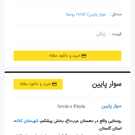
مدخل :
سوار پایین/ کلاله/ روستا
قیمت :
رایگان
خرید و دانلود مقاله
سوار پایین
خرید و دانلود مقاله
سوار پایین
/
Sevār-e Pāyin
روستایی واقع در دهستان عرب‌داغ، بخش پیشکمر،
شهرستان کلاله
،
استان گلستان.