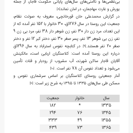
بی‌نظمی‌ها و ناامنی‌های سال‌های پایانی حکومت قاجار، از جمله
یورش و غارت مهاجمان، در امان نماند
.
[8]
در گزارش محمدعلی خان قورخانچی، معروف به صولت نظام،
جمعیت این روستا در سال 1276ق، 30 خانوار با 152 نفر آمده که از
این تعداد، مرد زن دار 30 نفر، زن شوهر دار 38 نفر، مرد بی زن 9
نفر، زن بی شوهر 13 نفر، پسر صغر 30 نفر، دختر کبر 12 نفر و دختر
صغر 20 نفر هستند.
در کتابچه نفوس استراباد به سال 1296ق
.
[9]
درباره این روستا آمده است: کلاسنگیان اربابی است، مالکینش
آقایان قاجار ساکن شهرند، آب مشروب از رودبار و قنات تأمین
می‌شود و تعداد نفوس آن 78 نفر است.
[10]
آمار جمعیتی روستای کلاسنگیان بر اساس سرشماری نفوس و
مسکن طی سال‌های ۱۳۳۵ تا ۱۳۹۵ به شرح زیر است:
[11]
سال
خانوار
جمعیت
182
*
1335
294
76
1345
333
49
1355
439
73
1365