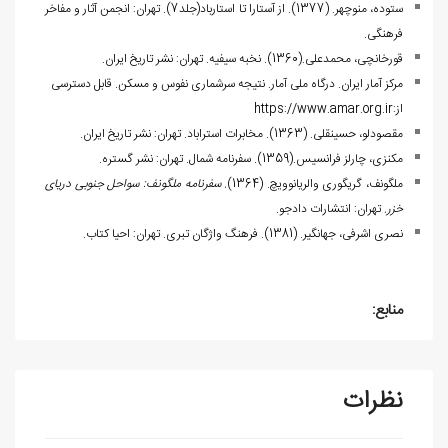
ستوده، منوچهر. (1377). از آستارا تا استارباد(جلد7). تهران: انجمن آثار و مفاخر
فرهنگی.
قورخانچی، محمدعلی.(1360). نخبه سیفیه. تهران: نشر تاریخ ایران.
مرکز آمار ایران. درگاه ملی آمار. نتیجه سرشماری نفوس و مسکن. قابل دسترسی
از:
https://www.amar.org.ir
مقصودلو، حسینقلی. (1363). مخابرات استراباد. تهران: نشر تاریخ ایران.
مکنزی، چارلز فرانسیس.(1359). سفرنامه شمال. تهران: نشر گستره.
ملگونف، گ‍ری‍گوری‌ وال‍ریان‍ووی‍چ‌. (1364)
.
سفرنامه ملگونف: سواحل جنوبی دریای
خزر.
تهران: انتشارات دادجو.
نصری اشرفی، جهانگیر. (1381). فرهنگ واژگان تبری. تهران: احیا کتاب.
منابع:
نظرات