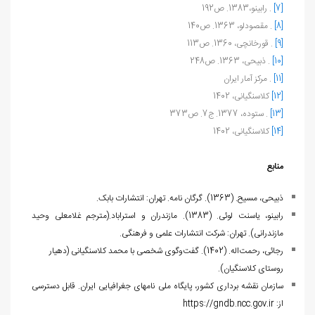
[7]
. رابینو،1383. ص192
[8]
. مقصودلو، 1363. ص140
[9]
. قورخانچی، 1360. ص113
[10]
. ذبیحی، 1363. ص248
[11]
. مرکز آمار ایران
[12]
کلاسنگیانی، 1402
[13]
. ستوده، 1377. ج7. ص373
[14]
کلاسنگیانی، 1402
منابع
ذبیحی، مسیح. (1363). گرگان نامه. تهران: انتشارات بابک.
رابینو، یاسنت لوئی. (1383). مازندران و استراباد
.
(مترجم غلامعلی وحید
مازندرانی). تهران: شرکت انتشارات علمی و فرهنگی.
رجائی، رحمت‌اله. (1402). گفت‌وگوی شخصی با محمد کلاسنگیانی (دهیار
روستای کلاسنگیان).
سازمان نقشه برداری کشور، پایگاه ملی نام‏های جغرافیایی ایران. قابل دسترسی
از:
https://gndb.ncc.gov.ir