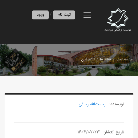
/
ثبت نام
ورود
صفحه اصلی
مقاله ها
کلاسنگیان
نویسنده:
رحمت‌الله رجائی
تاریخ انتشار:
1404/07/23