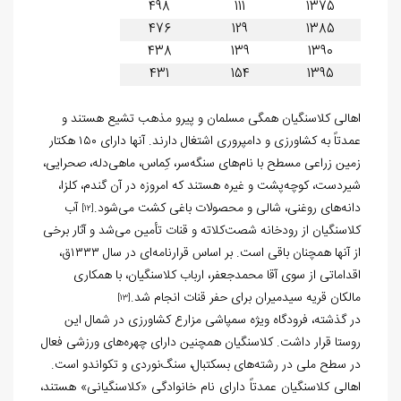
498
111
1375
476
129
1385
438
139
1390
431
154
1395
اهالی کلاسنگیان همگی مسلمان و پیرو مذهب تشیع هستند و
عمدتاً به کشاورزی و دامپروری اشتغال دارند. آنها دارای ۱۵۰ هکتار
زمین زراعی مسطح با نام‌های سنگه‌سر، کِماس، ماهی‌دله، صحرایی،
شیردست، کوچه‌پشت و غیره هستند که امروزه در آن گندم، کلزا،
دانه‌های روغنی، شالی و محصولات باغی کشت می‌شود.
آب
[12]
کلاسنگیان از رودخانه شصت‌کلاته و قنات تأمین می‌شد و آثار برخی
از آنها همچنان باقی است. بر اساس قرارنامه‌ای در سال ۱۳۳۳ق،
اقداماتی از سوی آقا محمدجعفر، ارباب کلاسنگیان، با همکاری
مالکان قریه سیدمیران برای حفر قنات انجام شد.
[13]
در گذشته، فرودگاه ویژه سمپاشی مزارع کشاورزی در شمال این
روستا قرار داشت. کلاسنگیان همچنین دارای چهره‌های ورزشی فعال
در سطح ملی در رشته‌های بسکتبال، سنگ‌نوردی و تکواندو است.
اهالی کلاسنگیان عمدتاً دارای نام خانوادگی «کلاسنگیانی» هستند،