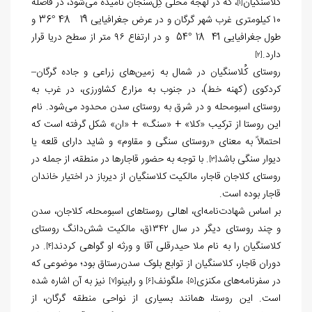
کُلاسنگیان
، که در لهجه محلی کِل‌سَنجان نامیده می‌شود، در فاصله
[1]
۱۰ کیلومتری غرب شهر گرگان و در عرض جغرافیایی 19ً 48َ °36 و
طول جغرافیایی 41ً 18َ °54 و در ارتفاع ۹۶ متر از سطح دریا قرار
دارد.
[2]
روستای کُلاسنگیان در شمال به زمین‌های زراعی و جاده گرگان–
کردکوی (کهنه خط)، در جنوب به مزارع کشاورزی، در غرب به
روستای اسبومحله و در شرق به روستای سدن محدود می‌شود. نام
این روستا از ترکیب «کلا» + «سنگ» + «ان» شکل گرفته است که
احتمالاً به معنای «روستای سنگی و مقاوم» و شاید دارای قلعه یا
دیوار سنگی باشد
. با توجه به حضور قاجارها در منطقه، از جمله در
[3]
روستای کلاجان قاجار، مالکیت کلاسنگیان از دیرباز در اختیار خاندان
قاجار بوده است.
بر اساس شهادت‌نامه‌ای، اهالی روستاهای اسبومحله، کلاجان، سدن
و چند روستای دیگر در سال ۱۳۴۲ق، مالکیت شش‌دانگ روستای
کلاسنگیان را به نام ملا حیدرقلی آقا و ورثه او گواهی کردند
. در
[4]
دوران قاجار، کلاسنگیان از توابع بلوک سدن‌رستاق بود؛ موضوعی که
در سفرنامه‌های
مکنزی
ملگونف
و رابینو
نیز به آن اشاره شده
[7]
[6]
،
[5]
است. این روستا، همانند بسیاری از نواحی منطقه گرگان، از