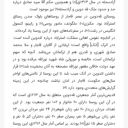
آزادمحله در سال ۱۳۱۳ق[
و همچنین حکم آقا سید صادق درباره
[8]
حد و حدود ملک لله دوین و آزادمحله
نیز موجود است.
[9]
روستای لله‌دوین در عصر قاجار از روستاهای بلوک سدن رستاق
استرآباد بود. مکنزی
ملگونف، مامور روسی
و رابینو، کنسول
[11]
[10]،
انگلیس در رشت
، در سفرنامه‌های خود از این روستا یاد کرده‌اند.
[12]
در کتابچه نفوس اهالی مملکت استراباد درباره للدوین آمده است:
«در اترک [اتک] واقع است؛ اربابانی از آقایان قاجار و ملا محمد
صادق شهری، و قدری هم از ترکمانان می‌باشد. آنچه که سهم
ترکمانان است، خالصه و موروثی شاه شهید نورالله مرقده بود و در
عهد دولت خاقان مغفور نورالله مضجعه به آنان بخشیده شد
قرار
[13]
داشتن للدوین در اَتک سبب شد تا این روستا از ناامنی‌های اواخر
سال‌های حکومت قاجار در امان نباشد، چنانچه در این زمینه
گزارش‌های متعددی وجود دارد.
[14]
قدیمی‌ترین آمار جمعیتی لله‌دوین متعلق به سال ۱۲۷۶ق است که
در آن این روستا دارای ۲۰ خانوار و ۱۰۲ نفر جمعیت بود. از این
تعداد، مردان زن‌دار ۲۰ نفر، زنان شوهردار ۲۴ نفر، مردان بی‌زن ۱۳
نفر، زنان بی‌شوهر ۵ نفر، پسران صغر ۲۰ نفر، دختران کبَر ۵ نفر و
دختران صغر ۱۵ نفر[
بودند. بر اساس آمار سال ۱۲۹۶ق، این روستا
[15]