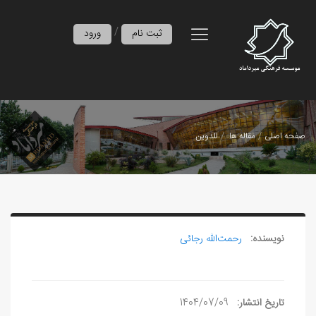
/
ثبت نام
ورود
صفحه اصلی
مقاله ها
للدوین
نویسنده:
رحمت‌الله رجائی
تاریخ انتشار:
1404/07/09