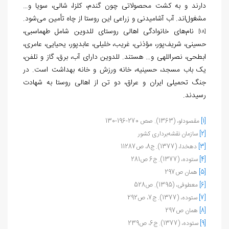
دارند و به کشت محصولاتی چون گندم، کلزا، شالی، سویا و…
مشغول‌اند. آب آشامیدنی و زراعی این روستا از چاه تأمین می‌شود.
نام‌های خانوادگی اهالی روستای للدوین شامل طهماسبی،
[18]
حسینی، شریف‌پور، مؤذنی، غریب، خلیلی، عابدپور، یحیایی، عامری،
ابطحی، نصراللهی و… هستند.
للدوین دارای آب، برق، گاز و تلفن،
یک باب مسجد، حسینیه، خانه ورزش و خانه بهداشت است. در
جنگ تحمیلی ایران و عراق، دو تن از اهالی روستا به شهادت
رسیدند.
[1]
مقصودلو، (1363). صص 270-196-130
[2]
سازمان نقشه‌برداری کشور
[3]
دهخدا، (1377). ج8، ص11287
[4]
ستوده، (1377). ج6 ص281
[5]
همان ص297
[6]
معطوفی، (1395). ص528
[7]
ستوده، (1377). ج7، ص292
[8]
همان ص297
[9]
ستوده، (1377). ج6، ص239