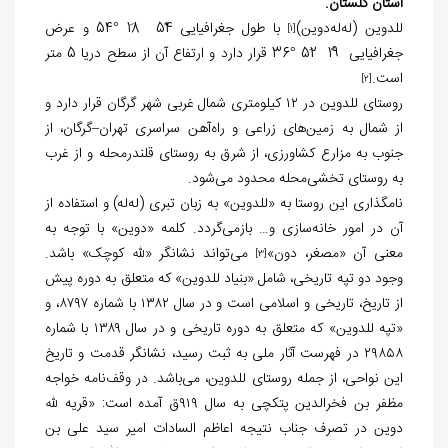
استان گلستان.
للدوین (له‌له‌دوین)
با طول جغرافیایی 54ً 18َ °54 و عرض
[1]
جغرافیایی 19ً 52َ °36 قرار دارد و ارتفاع آن از سطح دریا 5 متر
است.
[2]
روستای للدوین در ۱۲ کیلومتری شمال غربی شهر گرگان قرار دارد و
از شمال به زمین‌های زراعی و راه‌آهن سراسری تهران–گرگان، از
جنوب به مزارع کشاورزی، از شرق به روستای قلندرمحله و از غرب
به روستای تخشی‌محله محدود می‌شود.
نامگذاری این روستا به «للدوین» به زبان تبری (له‌له) و استفاده از
آن در امور خانه‌سازی و… بازمی‌گردد. کلمه «دوین» با توجه به
معنی آن «مصغر، دون»
می‌تواند نشانگر «لله کوچک» باشد.
[3]
وجود دو تپه تاریخی، شامل «بنیاد للدوین» که متعلق به دوره پیش
از تاریخ، تاریخی و اسلامی است و در سال ۱۳۸۲ با شماره ۸۷۹۷، و
«تپه للدوین» که متعلق به دوره تاریخی و در سال ۱۳۸۹ با شماره
۲۹۸۵۸ در فهرست آثار ملی به ثبت رسید، نشانگر قدمت و تاریخ
این نواحی، از جمله روستای للدوین، می‌باشد. در وقف‌نامه خواجه
مظفر بن فخرالدین پتکچی به سال ۹۱۹ق آمده است: «قریه لله
دوین در تصرف جناب نتیجه اعاظم السادات امیر سید علی بن