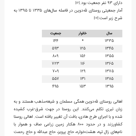
دارای ۹۳ نفر جمعیت بود.
[16]
آمار جمعیتی روستای لله‌دوین در فاصله سال‌های ۱۳۳۵ تا ۱۳۹۵ به
شرح زیر است:
[17]
سال
خانوار
جمعیت
144
*
1335
593
125
1345
809
156
1355
723
116
1365
709
129
1375
557
131
1385
495
153
1395
اهالی روستای لله‌دوین همگی مسلمان و شیعه‌مذهب هستند و به
زبان تبری تکلم می‌کنند. این روستا در جهت شرق-غرب کشیده
شده و با اجرای طرح هادی، بافت آن تغییر یافته است. اهالی روستا
کشاورزند و در حدود ۸۰۰ هکتار زمین زراعی صاف و هموار با
نام‌های زال تپه، هشت‌خواره، حاج پرویز، حاج عبدالله و حاج رحمت