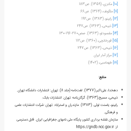
[10]
مکنزی، (1359). ص183
[11]
ملگونف، (1364). ص66
[12]
رابینو، (1383). ص192
[13]
ذبیحی، (1363). ص247
[14]
مقصودلو، (1363). صص270-196-130
[15]
قورخانچی، (1360). ص112
[16]
ذبیحی، (1363). ص247
[17]
مرکز آمار ایران
[18]
طهماسبی، (1402)
منابع:
دهخدا، علی‌اکبر.(1377). لغت‌نامه (جلد 8). تهران: انتشارات دانشگاه تهران.
ذبیحی، مسیح.(1363). گرگان‌نامه
.
تهران: انتشارات بابک
.
رابینو، یاسنت لوئی. (1383). مازندران و استراباد
.
تهران: شرکت انتشارات علمی
و فرهنگی.
سازمان نقشه برداری کشور، پایگاه ملی نام‏های جغرافیایی ایران. قابل دسترسی
از:
https://gndb.ncc.gov.ir