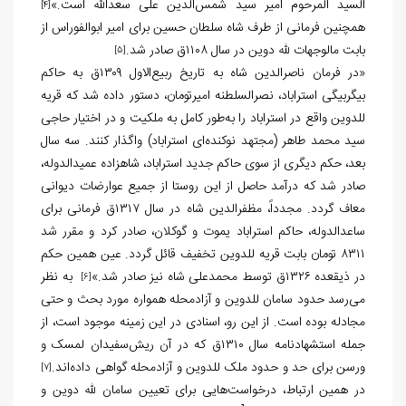
السید المرحوم امیر سید شمس‌الدین علی سعدالله است.»
[4]
همچنین فرمانی از طرف شاه سلطان حسین برای امیر ابوالفوراس از
بابت مالوجهات لله دوین در سال ۱۱۰۸ق صادر شد.
[5]
«در فرمان ناصرالدین شاه به تاریخ ربیع‌الاول ۱۳۰۹ق به حاکم
بیگربیگی استراباد، نصرالسلطنه امیرتومان، دستور داده شد که قریه
للدوین واقع در استراباد را به‌طور کامل به ملکیت و در اختیار حاجی
سید محمد طاهر (مجتهد نوکنده‌ای استراباد) واگذار کنند. سه سال
بعد، حکم دیگری از سوی حاکم جدید استراباد، شاهزاده عمیدالدوله،
صادر شد که درآمد حاصل از این روستا از جمیع عوارضات دیوانی
معاف گردد. مجدداً، مظفرالدین شاه در سال ۱۳۱۷ق فرمانی برای
ساعدالدوله، حاکم استراباد یموت و گوکلان، صادر کرد و مقرر شد
۸۳۱۱ تومان بابت قریه للدوین تخفیف قائل گردد. عین همین حکم
در ذیقعده ۱۳۲۶ق توسط محمدعلی شاه نیز صادر شد.»
به نظر
[6]
می‌رسد حدود سامان للدوین و آزادمحله همواره مورد بحث و حتی
مجادله بوده است. از این رو، اسنادی در این زمینه موجود است، از
جمله استشهادنامه سال ۱۳۱۰ق که در آن ریش‌سفیدان لمسک و
ورسن برای حد و حدود ملک للدوین و آزادمحله گواهی داده‌اند.
[7]
در همین ارتباط، درخواست‌هایی برای تعیین سامان لله دوین و