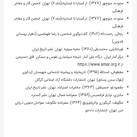
ستوده، منوچهر. (1377). از آستارا تا استارباد(جلد6). تهران: انجمن آثار و مفاخر
فرهنگی.
ستوده، منوچهر. (1377). از آستارا تا استارباد(جلد7). تهران: انجمن آثار و مفاخر
فرهنگی.
رجائی، رحمت‌اله (1402). گفت‌وگوی شخصی با رضا طهماسبی (دهیار روستای
للدوین)
قورخانچی، محمدعلی.(1360). نخبه سیفیه. تهران: نشر تاریخ ایران.
مرکز آمار ایران. درگاه ملی آمار. نتیجه سرشماری نفوس و مسکن. قابل دسترسی
از:
https://www.amar.org.ir
معطوفی، اسدالله.(1395). تاریخچه و پیشینه اجتماعی شهرستان کردکوی
(بلوک سدن رستاق). تهران: انتشارات دانشگاه آزاد اسلامی گرگان
.
مقصودلو، حسینقلی. (1363). مخابرات استراباد. تهران: نشر تاریخ ایران.
مکنزی، چارلز فرانسیس.(1359). سفرنامه شمال. تهران: نشر گستره.
ملگونف، گ‍ری‍گوری‌ وال‍ریان‍ووی‍چ‌. (1364)
.
سفرنامه ملگونف: سواحل جنوبی دریای
خزر
.
تهران: انتشارات دادجو.