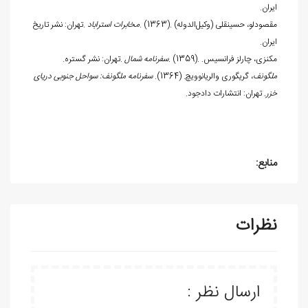
ایران
.
مقصودلو، حسینقلی (وکیل‌الدوله)
. (1363).
مخابرات استراباد
.
تهران: نشر تاریخ
ایران
.
مکنزی، چارلز فرانسیس.
. (1359).
سفرنامه شمال
.
تهران: نشر گستره.
ملگونف
، گ‍ری‍گوری‌ وال‍ریان‍ووی‍چ‌. (1364).
سفرنامه ملگونف: سواحل جنوبی دریای
خزر.
تهران: انتشارات دادجود.
منابع:
نظرات
ارسال نظر :