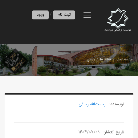
/
ثبت نام
ورود
صفحه اصلی
مقاله ها
ورسن
نویسنده:
رحمت‌الله رجائی
تاریخ انتشار:
1404/07/09