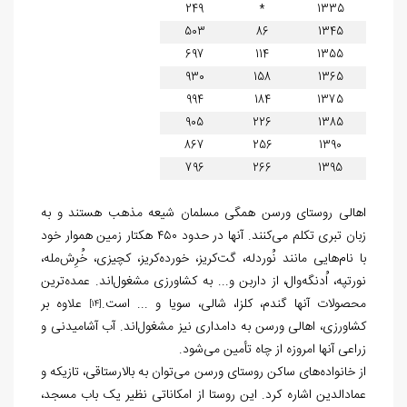
249
*
1335
503
86
1345
697
114
1355
930
158
1365
994
184
1375
905
226
1385
867
256
1390
796
266
1395
اهالی روستای ورسن همگی مسلمان شیعه مذهب هستند و به
زبان تبری تکلم می‌کنند. آنها در حدود ۴۵۰ هکتار زمین هموار خود
با نام‌هایی مانند نُوردله، گت‌کریز، خورده‌کریز، کچیزی، خُرِش‌مله،
نورتپه، اُدنگه‌وال، از داربن و... به کشاورزی مشغول‌اند. عمده‌ترین
محصولات آنها گندم، کلزا، شالی، سویا و ... است.
علاوه بر
[14]
کشاورزی، اهالی ورسن به دامداری نیز مشغول‌اند. آب آشامیدنی و
زراعی آنها امروزه از چاه تأمین می‌شود.
از خانواده‌های ساکن روستای ورسن می‌توان به بالارستاقی، تازیکه و
عمادالدین اشاره کرد. این روستا از امکاناتی نظیر یک باب مسجد،