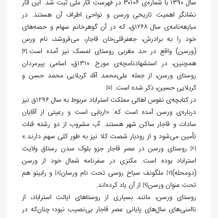
سال ۱۳۹۰ با شماره‌ی ۳۰۱۰۶ در فهرست آثار ملی ثبت شد. این آثار
نشانگر اهمیت تاریخی ورسن و نواحی اطراف آن هستند. در
مبایعه‌نامه‌ی سال ۱۲۶۸ق، که در آن گوهرخانم سهام و حصه‌های
خود را به برادرش، جعفرقلی‌خان قاجار، می‌فروشد، نام ورس
(ورسن) واقع در حد مغربی روستای لمسک نیز آمده است.
[4]
همچنین، در استشهادنامچه‌ی مورخ ۱۳۱۰ق، اسامی پیرمردان
روستای ورسن، از جمله علی‌محمد آقا، کربلایی محمد حسن و
کربلایی حسین، ذکر شده است.
[5]
در کتابچه‌ی نفوس اهالی مملکت استراباد مربوط به سال ۱۲۹۶ق نیز
درباره‌ی ورسن آمده است که: «اربابی است و رعیتی از آقایان
سادات و قاجار ساکن شهر هستند. آب مشروب از دو رشته قنات
تأمین می‌شود و از رودبار شصت کلا نیز به طور کلی سهم دارند.»
روستای ورسن در عصر قاجار جزو بلوک سدن رستاق ولایت
[6]
استراباد بوده است. مکنزی در سفرنامه شمال خود از ورسن
(دومحله)
ملگونف سیاح روسی تحت نام ورسان
و رابینو هم
[8]
[7]
تحت عنوان ورسن
از آن یاد کرده‌اند.
[9]
روستای ورسن، مانند بسیاری از روستاهای ایالت استراباد، از
ناامنی‌های سال‌های پایانی عصر قاجار بی‌نصیب نبود؛ چنان‌که در