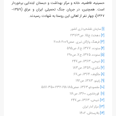
حسینیه، فاطمیه، خانه و مرکز بهداشت و دبستان ابتدایی برخوردار
است. همچنین، در جریان جنگ تحمیلی ایران و عراق (۱۳۵۹–
۱۳۶۷)، چهار نفر از اهالی این روستا به شهادت رسیدند.
[1]
سازمان نقشه‌برداری کشور
[2]
دهخدا، ج15. ص23163
[3]
فرهنگ واژگان تبری. صص2009-2008
[4]
ستوده، 1377، ج6، ص595
[5]
ستوده، 1375، ج7، ص290
[6]
ذبیحی، 1363، ص247
[7]
مکنزی، 1359، ص183
[8]
ملگونف، 1364، ص67
[9]
رابینو، 1383، ص192
[10]
مقصودلو،1363، صص185-198-232-350-587
[11]
قورخانچی، 1360، ص116
[12]
ذبیحی، 1363، ص247
[13]
مرکز آمار ایران.
[14]
بالارستاقی، 1402