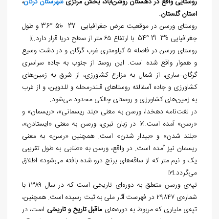
روستایی واقع در دهستان روشن‌آباد، بخش مرکزی
شهرستان گرگان
،
استان گلستان.
روستای ورسن در موقعیت عرض جغرافیایی 27ً 50َ °36 و طول
جغرافیایی 30ً 19َ °54 با ارتفاع ۶۵ متر از سطح دریا قرار دارد.
[1]
روستای ورسن در فاصله ۵ کیلومتری غرب گرگان و در دشت وسیع
و هموار واقع شده است. این روستا از جنوب به جاده سراسری
گرگان–ساری، از شمال به مزارع کشاورزی، از شرق به زمین‌های
کشاورزی و جاده آسفالته روستاهای قلندرمحله و للدوین، و از غرب
به زمین‌های کشاورزی و روستای چالکی محدود می‌شود.
در لغت‌نامه دهخدا، ورسن به معنی «بند ریسمانی»، «ریسمان» و
«رسن» آمده است.
در زبان تبری، ورسن به معنی «ایستادن»،
[2]
«بلند شدن» و «بیدار شدن» است. همچنین «رسن» به معنی
ریسمان نیز آمده است. در واقع، ورسن به «طنابی به طول تقریبی
یک و نیم متر که از ساقه‌های برنج درو شده بافته می‌شود» اطلاق
می‌گردد.
[3]
تپه‌ی ورسن متعلق به دوره‌ای تاریخی است که در سال ۱۳۸۹ با
شماره‌ی ۲۹۸۴۷ در فهرست آثار ملی به ثبت رسیده است. همچنین،
تپه‌ی ملیاری که مربوط به دوره‌های
ماقبل تاریخ و تاریخی
است، در