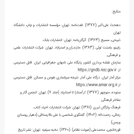
منابع:
دهخدا، علی‌اکبر
. (1377).
لغت‌نامه
.
تهران: مؤسسه انتشارات و چاپ دانشگاه
تهران
.
ذبیحی، مسیح
. (1363).
گرگان‌نامه
.
تهران: انتشارات بابک
.
رابینو، یاسنت لوئی
. (1383).
مازندران و استراباد
.
تهران: شرکت انتشارات علمی
و فرهنگی
.
سازمان نقشه برداری کشور، پایگاه ملی نام‏های جغرافیایی ایران. قابل دسترسی
از:
https://gndb.ncc.gov.ir
مرکز آمار ایران. درگاه ملی آمار. نتیجه سرشماری نفوس و مسکن. قابل دسترسی
از:
https://www.amar.org.ir
ستوده، منوچهر
. (1377).
از آستارا تا استارباد
(
جلد 7). تهران: انجمن آثار و
مفاخر فرهنگی
.
فرهنگ واژگان تبری
. (1381).
تهران: شرکت انتشارات احیاء کتاب
.
رجائی، رحمت‌اله. (1402). گفتگوی شخصی با علی بالارستاقی (دهیار روستای
ورسن).
قورخانچی، محمدعلی (صولت نظام)
. (1360).
نخبه سیفیه
.
تهران: نشر تاریخ