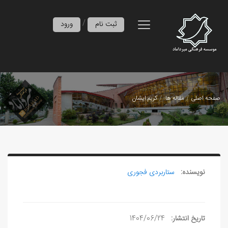
/
ثبت نام
ورود
صفحه اصلی
مقاله ها
کریم‌ ایشان
نویسنده:
ستاربردی فجوری
تاریخ انتشار:
1404/06/24