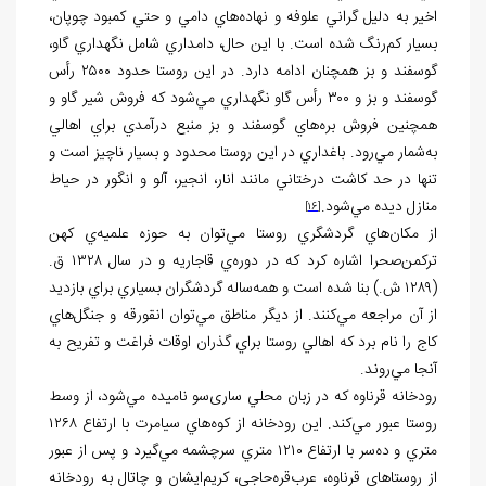
اخير به دليل گراني علوفه و نهاده‌هاي دامي و حتي کمبود چوپان،
بسيار کم‌رنگ شده است. با اين حال، دامداري شامل نگهداري گاو،
گوسفند و بز همچنان ادامه دارد. در اين روستا حدود ۲۵۰۰ رأس
گوسفند و بز و ۳۰۰ رأس گاو نگهداري مي‌شود که فروش شير گاو و
همچنين فروش بره‌هاي گوسفند و بز منبع درآمدي براي اهالي
به‌شمار مي‌رود. باغداري در اين روستا محدود و بسيار ناچيز است و
تنها در حد کاشت درختاني مانند انار، انجير، آلو و انگور در حياط
منازل ديده مي‌شود.
[16]
از مکان‌هاي گردشگري روستا مي‌توان به حوزه علميه‌ي کهن
ترکمن‌صحرا اشاره کرد که در دوره‌ي قاجاريه و در سال ۱۳۲۸ ق.
(۱۲۸۹ ش.) بنا شده است و همه‌ساله گردشگران بسياري براي بازديد
از آن مراجعه مي‌کنند. از ديگر مناطق مي‌توان انقورقه و جنگل‌هاي
کاج را نام برد که اهالي روستا براي گذران اوقات فراغت و تفريح به
آنجا مي‌روند.
رودخانه قرناوه که در زبان محلي ساری‌سو ناميده مي‌شود، از وسط
روستا عبور مي‌کند. اين رودخانه از کوه‌هاي سيامرت با ارتفاع ۱۲۶۸
متري و ده‌سر با ارتفاع ۱۲۱۰ متري سرچشمه مي‌گيرد و پس از عبور
از روستاهاي قرناوه، عرب‌قره‌حاجي، کريم‌ايشان و چاتال به رودخانه