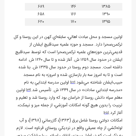
689
146
1385
658
166
1390
620
170
1395
اولين مسجد و محل عبادت اهالي، سابقه‌اي کهن در اين روستا و کل
ترکمن‌صحرا دارد. مسجد و حوزه علميه سيدقليچ ايشان از
قديمي‌ترين حوزه‌هاي علميه ترکمن‌صحرا است که توسط سيدقليچ
ايشان در حدود سال ۱۲۵۹ ش. آغاز شده و تا سال ۱۲۶۰ ش. ادامه
داشته است. مسجد دوم روستا در حدود سال ۱۳۳۵ ش. بنا شده
است و تا به امروز سه بار بازسازي شده و امروزه به نام مسجد
حبيب‌ايشان شناخته مي‌شود.
اولين مدرسه ابتدايي به نام
[23]
«مدرسه ابتدايي سادات» در سال ۱۳۴۹ ش. تأسيس شد.
اولين
[24]
معلم سپاه دانش روستا از خراسان بود که وارد روستا شد و تعليم و
تربيت را بدون هيچ گونه امکانات آموزشي، از جمله ميز و نيمکت،
آغاز کرد.
[25]
امکانات دولتي روستا شامل برق (۱۳۶۳)، گازرساني (۱۳۹۸)، و آب
لوله‌کشي از چاه عميقي واقع در نزديکي روستاي قرناوه است. لازم
به ذکر است که در اوایل پيروزي انقلاب اسلامي، با مشارکت مردم،