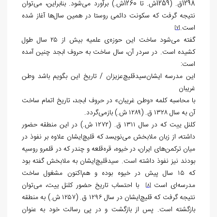
1298ق. (1259ش. تا 1260ش.) برآورد می‌شود. بنابراین، می‌توان
نتیجه گرفت که سکونت دائمی روستا در همین سال‌ها آغاز شده
است.
[7]
گفته می‌شود ساخت این حوزه‌ی علمیه بیش از ۲۵ سال طول
کشیده است. در سردر آن، سال ساخت به حروف ابجد چنین آمده
است
:
این مدرسه ایشان‌سیدقلیچ‌عزیزان / تاریخ این بگویم باشد وطن
غریبان
با محاسبه کلمه «وطن غریبان» در حروف ابجد، تاریخ اتمام ساخت
آن به سال ۱۳۲۸ ق. (۱۲۸۹ ش.) بازمی‌گردد.
کلنل ییت که در سال ۱۳۱۱ ق. (۱۲۷۲ ش.) در این منطقه حضور
داشته، از زبان ملابخش می‌نویسد که قلیچ‌ایشان علاوه بر نفوذ در
میان ترکمن‌های ایران، در خیوه، قره‌قلعه و چندر که در قلمرو روسیه
بودند نیز نفوذ داشته است. سیدقلیچ‌ایشان به ملابخش گفته بود
که ۱۵ سال پیش در خیوه بوده و هم‌اکنون مشغول ساخت
مدرسه‌ای است
با احتساب تاریخ حضور کلنل ییت، می‌توان
[8]
نتیجه گرفت که قلیچ‌ایشان در سال ۱۲۹۶ ق. (۱۲۵۷ ش.) به منطقه
بازگشته است. پس از بازگشت و در پی رسالت خود به عنوان