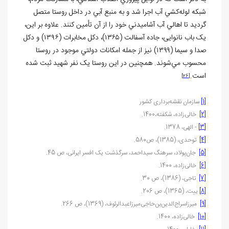
شبکه لوله‌کشي آب اجرا شد و به منبع آبي در داخل روستا متصل
گرديد تا اهالي آب آشاميدني خود را از آن تأمين کنند. علاوه بر اين،
يک باب نانوایی، جاده آسفالت (۱۳۶۵)، دکل مخابرات (۱۳۹۶) و دکل
صدا و سيما (۱۳۹۹) نيز از جمله امکانات دولتي موجود در روستا
محسوب مي‌شوند. همچنين در اين روستا يک نفر شهيد ثبت شده
است.
[26]
[1]
سازمان نقشه‌برداری کشور
[2]
خالی‌زاده، شکفته،1400.
[3]
- الهی، 1378.
[4]
توحدی، (1385)، ص580.
[5]
جان‌پولاد، سرهنگ سیداحمد، سرگذشت یک افسر ایرانی، ص 45.
[6]
خالی‌زاده، 1400.
[7]
تاجی، (1386)، ص 30.
[8]
ییت، (1365)، ص 206.
[9]
میرزاسراج‌الدین‌بن‌حاجی‌میرزاعبدالرئوف، (1369)، ص 266.
[10]
خالی‌زاده، 1400.