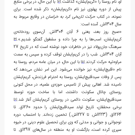
او، نام روستا را «کریم‌ایشان» گذاشت.
با این حال، در برخی منابع
[3]
پیش از دوره پهلوی نیز نام «کریم‌ایشان» ذکر شده است. برای
نمونه، در کتاب
حرکت تاریخی کرد به خراسان
در وقایع مربوط به
سال 1304ش. آمده است:
«صبح روز بعد، یعنی 6 آبان 1304ش. آن‌سوی رودخانه‌ی
کریم‌ایشان، اسب‌ها را به چرا داده و مشغول گفتگو شدیم.».
[4]
سرهنگ جان‌پولاد نیز در خاطرات خود نوشته است که در تاریخ 27
آبان 1304ش. شب را در کریم‌ایشان توقف کرده و سپس به سمت
مراوه‌تپه حرکت کردند.
با این حال، در میان عامه مردم، روستا به
[5]
نام «قلیچ‌ایشان» نیز خوانده می‌شود. این امر نشان می‌دهد که
پس از وفات سیدقلیچ‌ایشان، روستا به احترام فرزندش، کریم‌ایشان
نامیده شد. اهالی پیش از تاسیس حوزه‌ی علمیه، در محل کنونی
روستای چاتال سکونت داشتند، اما با ساخت حوزه توسط
سیدقلیچ‌ایشان، سکونت دائمی در روستای کریم‌ایشان آغاز شد.
[6]
برخی محققان، تاریخ تولد سیدقلیچ‌ایشان را حدود 1260ق. تا
1264ق. (1223ش. تا 1227ش.) تخمین زده‌اند. با احتساب دوره
نوجوانی و جوانی و مدتی که وی برای تحصیل علوم دینی در خیوه
سپری کرده است، بازگشت او به منطقه در سال‌های 1297ق. تا