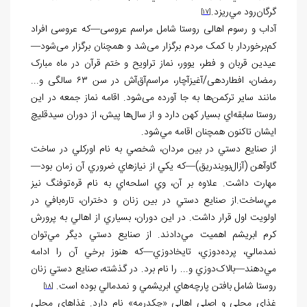
گرگان‌رود مي‌ريزد.
[17]
آداب و رسوم اهالی روستا شامل مراسم عروسی—که عروسی افراد
کم‌برخوردار با کمک مردم برگزار می‌شد و همچنان برگزار می‌شود—
عیدین قربان و فطر، یوور، نماز تراویح و ختم قرآن در ماه مبارک
رمضان، افطاردهی/آغیزآچار، مراسم‌آق‌آش در سن ۶۳ سالگی و...
مانند سایر ترکمن‌ها به جا آورده می‌شود. اقامه نماز جمعه در اين
روستا سابقه‌اي بسيار کهن دارد و از سال‌ها پيش، از دوران سيدقليچ
ايشان تاکنون همچنان اقامه مي‌شود.
از صنايع دستي در بين مردان، شخصي به نام اورکلي در ساخت
گاوآهن (آزال‌بویندریق)—که يکي از نيازهاي ضروري آن زمان بود—
مهارت داشت. علاوه بر آن، وي اسلحه‌اي به نام قره‌توفنگ نيز
مي‌ساخت.از صنايع دستي در بين زنان و دختران، تاره‌بافي در
اولويت اول قرار داشت. در اين دوران، بسياري از اهالي به پرورش
کرم ابريشم اهميت مي‌دادند. از صنايع دستي ديگر مي‌توان
نمدمالي، پرده‌دوزي، تايخادوزي—که هنوز برخي آن را ادامه
مي‌دهند—بالاک‌دوزي و... را نام برد. در گذشته، صنايع دستي زنان
روستا شامل بافتن پارچه‌هاي ابريشمي و نمدمالي بوده است.
[18]
غذای محلی و اصلی اهالي «چکدرمه» نام دارد. غذاهای محلی