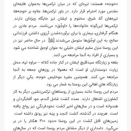
«خوجه» هستند؛ تیره‌ای که در میان ترکمن‌ها به‌عنوان طایفه‌ای
مقدس مورد احترام قرار دارد. در باور ترکمن‌ها، علاوه بر خوجه‌ها،
تیره‌های آتا، شیخ، مختوم و ایشان نیز جایگاه ویژه‌ای دارند.
ترکمن‌ها این‌گونه خانواده‌ها را «اوجُق» می‌نامند. مردم عادی در
هنگام گرفتاری، بیماری یا برای برآورده‌شدن آرزوی داشتن فرزندانی
صالح، به این اوجُق‌ها متوسل می‌شدند.
[15]
در حال حاضر نيز در
اين روستا منزل سليم ايشان خليلي به عنوان اوجق شناخته مي شود
و بسياري از افراد به آنجا مراجعه مي کنند.
بقعه و زيارتگاه سيدقليچ ايشان در کنار جاده کلاله – مراوه تپه، محل
زيارت دوستداران او است که معمولا در روزهاي جمعه به آنجا
مراجعه مي کنند. همچنين مقبره موخليص خوجه، يکي ديگر از
زيارتگاه هاي اهالي اين روستا به شمار مي رود.
مردم اين روستا مانند بسياري از روستاهاي ترکمن‌نشين ديگر به کار
کشاورزي اشتغال دارند. عمده کشت شامل گندم، جو، آفتابگردان و
هندوانه است و در سال‌هاي اخير کشت نخودفرنگي نيز رواج يافته
است. هرچند در گذشته، کشت کنجد و پنبه نيز رونق داشته است.
زمين‌هاي قابل کشت در اين روستا حدود ۳۰۰ هکتار را در بر
مي‌گيرد. دامداري از ديگر مشاغل مردم روستا است که در سال‌هاي