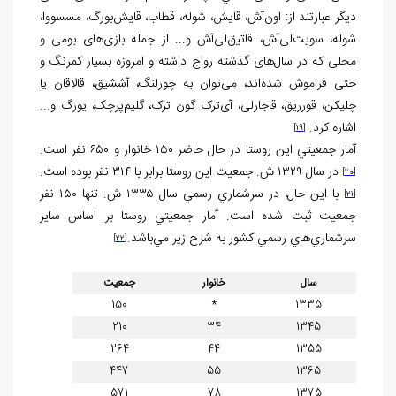
ديگر عبارتند از: اون‌آش، قایش، شوله، قطاب، قایش‌بورگ، مسسووا،
شوله، سویت‌لی‌آش، قاتیق‌لی‌آش و... از جمله بازی‌های بومی و
محلی که در سال‌های گذشته رواج داشته و امروزه بسيار کمرنگ و
حتی فراموش شده‌اند، می‌توان به چورلنگ، آششیق، قالاقان یا
چلیکن، قورریق، قاجارلی، آی‌ترک گون ترک، گلیم‌پرچک، یوزگ و...
اشاره کرد.
[19]
آمار جمعيتي اين روستا در حال حاضر ۱۵۰ خانوار و ۶۵۰ نفر است.
در سال ۱۳۲۹ ش. جمعيت اين روستا برابر با ۳۱۴ نفر بوده است.
[20]
با اين حال، در سرشماري رسمي سال ۱۳۳۵ ش. تنها ۱۵۰ نفر
[21]
جمعيت ثبت شده است. آمار جمعيتي روستا بر اساس ساير
سرشماري‌هاي رسمي کشور به شرح زير مي‌باشد.
[22]
سال
خانوار
جمعیت
150
*
1335
210
34
1345
264
44
1355
447
55
1365
571
78
1375