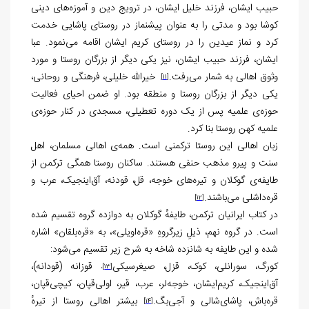
حبیب ایشان، فرزند خلیل ایشان، در ترویج دین و آموزه‌های دینی
کوشا بود و مدتی را به عنوان پیشنماز در روستای پاشایی خدمت
کرد و نماز عیدین را در روستای کریم ایشان اقامه می‌نمود. عبا
ایشان، فرزند حبیب ایشان، نیز یکی دیگر از بزرگان روستا و مورد
وثوق اهالی به شمار می‌رفت.
خیرالله خلیلی، فرهنگی و روحانی،
[11]
یکی دیگر از بزرگان روستا و منطقه بود. او ضمن احیای فعالیت
حوزه‌ی علمیه پس از یک دوره تعطیلی، مسجدی در کنار حوزه‌ی
علمیه کهن روستا بنا کرد.
زبان اهالی این روستا ترکمنی است. همه‌ی اهالی مسلمان، اهل
سنت و پیرو مذهب حنفی هستند. ساکنان روستا همگی ترکمن از
طایفه‌ی گوکلان و تیره‌های خوجه، قل، قودنه، آق‌اینجیک، عرب و
قره‌داشلی می‌باشند.
[12]
در کتاب ایرانیان ترکمن، طایفهٔ گوکلان به دوازده گروه تقسیم شده
است. در گروه نهم، ذیلِ زیرگروهِ «قره‌اویلی»، به «قره‌بلقان» اشاره
شده و این طایفه به شانزده شاخه به شرح زیر تقسیم می‌شود:
کورگ، سورانلی، کوک، قزل، صیغرسیکی
قوزانه (قودانه)،
،
[13]
آق‌اینجیک، کریم‌ایشان، خوجه‌لر، عرب، قیر، اولی‌قپان، کیچی‌قپان،
قره‌باش، پاشای‌شالی و آجی‌بگ.
بیشتر اهالی روستا از تیرهٔ
[14]