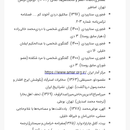
عسگری‌خانقاه، اصغر و محمدشریف کمالی. (1374). ایرانیان ترکمن.
تهران: اساطیر.
فجوری، ستاربردی. (1397). ساتلیق دردی آخوند کم ..... فصلنامه
ترکمن‌نامه. شماره 3-2.
فجوری، ستاربردی. (1400). گفتگوی شخصی با دردی‌محمد خالی‌زاده
(دهیار سابق روستا). 3 دی.
فجوری، ستاربردی. (1400). گفتگوی شخصی با عبدالحکیم ایشان
خلیلی. 16 دی.
فجوری، ستاربردی. (1400). گفتگوی شخصی با مرد شکفته (عضو
شورای سابق روستا). 3 دی.
مرکز آمار ایران
https://www.amar.org.ir/
مقصودلو، حسینقلی
.(1363).
مخابرات استرآباد (بکوشش ایرج افشار و
محمدرسول دریاگشت). تهران: نشرتاریخ ایران.
میرزاسراج‌الدین‌بن‌حاجی‌میرزاعبدالرئوف. (1369)، تحف‌ اهل بخارا
(ترجمه محمد اسدیان). تهران: بوعلی.
الهی، عوض‌محمد
. (1378).
یادداشت‌ها و مصاحبه‌ها با غلام‌حاجی
ممشی، حاجی‌امان و خیرالله خلیلی
.
ییت، کلنل چارلزادوارد
. (1365)سفرنامه خراسان و سیستان(
ترجمه