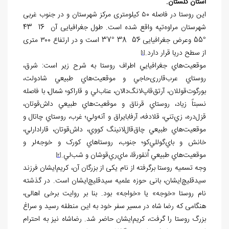
استان گلستان.
این روستا در فاصله ۵۰ کیلومتری مرکز شهرستان و در جنوب غربی
شهرستان مراوه‌تپه واقع شده است. طول جغرافیایی آن 16ً 43َ
°55 وعرض جغرافیایی 56ً 38َ °37 است و در ارتفاع ۳۰۰ متری
از سطح دریا قرار دارد.
[1]
موقعيت‌هاي جغرافيايي اطراف روستا به شرح زير است: شرق،
روستاي عرب‌قارری‌حاجي و موقعيت‌هاي طبيعي شادولت،
بورگوت‌قوللان، آرتق‌قاپ‌لانگ‌دالان، عناب‌لي و قاراکو؛ شمال، با فاصله
نسبتاً زياد، روستاي قرناق و موقعيت‌هاي طبيعي داش‌قوتان،
قزل‌دره، زي‌تني، قلا‌دفه، آرفابايراق و آنه‌ولي؛ غرب، روستاي چاتال و
موقعيت‌هاي طبيعي چاق‌قال‌لانينگ کووي، داش‌قوتان، قارادارلي،
خانش و باي‌گوللي‌کو؛ جنوب، روستاهاي کورک و خوجه‌لر و
موقعيت‌هاي طبيعي اُنقورقا، ماي‌ري‌قوشان و شب‌لي.
[2]
وجه تسمیه روستا برگرفته از نام یکی از بزرگان آن، کریم‌ایشان فرزند
سیدقلیچ‌ایشان، بانی حوزه علمیه سیدقلیچ‌ایشان است. در گذشته
نام روستا «خوجه» یا «خواجه» بود. بنا بر روایت برخی اهالی،
هنگامی که رضا شاه در مسیر سفر خود به این منطقه رسید و سراغ
بزرگ روستا را گرفت، کریم‌ایشان حاضر شد. رضاشاه نیز به احترام