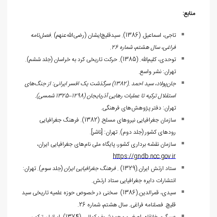
منابع:
تاجی، اسماعیل. (1386). سیدقلیچ‌ایشان (رضی‌الله‌عنهم)
.
فصل‌نامه
فراغی، سال هشتم، شماره 26
.
توحدی، کلیم‌الله. (1385). حرکت تاریخی کرد به خراسان (جلد ششم).
تهران: نشر واسع.
جان‌پولاد، سید احمد
(1382).
سرگذشت یک افسر ایرانی: از جنگ‌های
استقلال ترکیه تا عملیات رهایی آذربایجان (1298
–
1325 شمسی)
.
تهران: دفتر پژوهش‌های فرهنگی
.
سازمان جغرافیایی نیروهای مسلح. (1382). فرهنگ جغرافیایی
رودهای کشور (جلد دوم). تهران: [ناشر]
.
سازمان نقشه برداری کشور، پایگاه ملی نام‌های جغرافیایی ایران،
https://gndb.ncc.gov.ir
ستاد ارتش ایران
. (1329).
فرهنگ جغرافیایی ایران
(جلد سوم). تهران:
انتشارات دایره جغرافیایی ستاد ارتش
.
سیدی، قمرالدین
(1386).
سخنی در خصوص حوزه علمیه تاریخی سید
قلیچ. فصلنامه فراغی. سال هشتم، شماره 26.