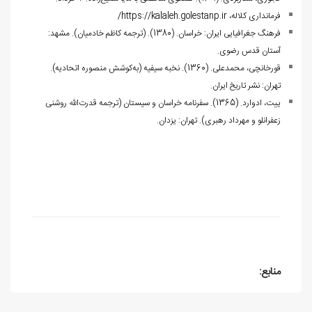
فرمانداری کلاله، https://kalaleh.golestanp.ir/
فرهنگ جغرافیایی ایران: خراسان. (1380). (ترجمه کاظم خادمیان). مشهد:
آستان قدس رضوی.
قورخانچی، محمدعلی. (1360). نخبه سیفیه (به‌کوشش منصوره اتحادیه).
تهران: نشر تاریخ ایران.
ییت، ادوارد. (1365). سفرنامه خراسان و سیستان (ترجمه قدرت‌الله روشنی
زعفرانلو و مهرداد رهبری). تهران: یزدان.
منابع: