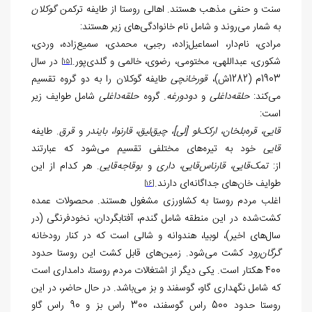
سنت و حنفی مذهب هستند. اهالی روستا از طایفه ترکمن
گوکلان
به شمار می‌روند و شامل نام خانوادگی‌های زیر هستند:
مرادی، نام‌دار، اسماعیل‌زاده، رجبی، محمدی، سمیع‌زاده، وردی،
شکوری، عبداللهی، مختومی، رضوی، خالمی و گلدی‌پور.
در سال
[15]
1903م (1282ش)،
قورخانچی
طایفه گوکلان را به دو گروه تقسیم
می‌کند:
حلقه‌داغلی
و
دودورغه
. گروه
حلقه‌داغلی
شامل طوایف زیر
است:
قایی، قره‌بلخان، ارکک‌لو [لی]، چیق‌لیق، قارنوا، بایندر
و
قرق
. طایفه
قایی
خود به تیره‌های مختلفی تقسیم می‌شود که عبارتند
از:
تمک‌قایی، قارناس‌قایی، داری
و
بوقاجه‌قایی
. هر کدام از این
طوایف خان‌های جداگانه‌ای دارند.
[16]
اغلب مردم روستا به کشاورزی مشغول هستند. محصولات عمده
کشت‌شده در این منطقه شامل گندم، آفتابگردان، نخودفرنگی (در
سال‌های اخیر)، لوبیا، هندوانه و شالی است که در کنار رودخانه
گرگان‌رود
کشت می‌شود. زمین‌های قابل کشت این روستا حدود
400 هکتار است. یکی دیگر از اشتغالات مردم روستا، دامداری است
که شامل نگهداری گاو، گوسفند و بز می‌باشد. در حال حاضر، در این
روستا حدود 500 راس گوسفند، 300 راس بز و 90 راس گاو