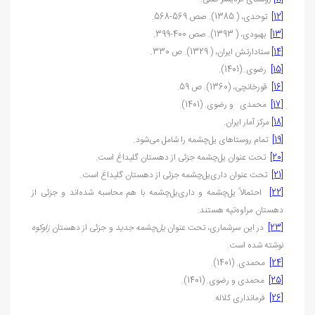
[12]
توحدی، ( 1385)
.
صص 569-568.
[13]
بهبودی، ( 1393)
.
صص 400-399.
[14]
ستادارتش ایران، ( 1329)
.
ص 330.
[15]
رضوی. (1401).
[16]
قورخانچی، (1360)
.
ص 59.
[17]
محمدی و رضوی. (1401).
[18]
مرکز آمار ایران
.
[19]
تمام روستاهای یل‌چشمه را شامل می‌شود.
[20]
تحت عنوان یل‌چشمه جزئی از دهستان گلیداغ است.
[21]
تحت عنوان داری‌یل‌چشمه جزئی از دهستان گلیداغ است.
[22]
احتمالاً یل‌چشمه و داری‌یل‌چشمه با هم محاسبه شده‌اند و جزئی از
دهستان مراوه‌تپه هستند.
[23]
در این سرشماری، تحت عنوان
یل‌چشمه جدید
و جزئی از دهستان
زاوکوه
نوشته شده است.
[24]
محمدی. (1401).
[25]
محمدی و رضوی. (1401).
[26]
فرمانداری کلاله.