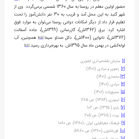
حضور اولین معلم در روستا به سال 1360 شمسی برمی‌گردد. وی از
شهر گنبد به این محل آمد و قریب به 30 نفر دانش‌آموز را تحت
تعلیم قرار داد.از دیگر امکانات دولتی روستا می‌توان به موارد فوق
اشاره کرد: برق (1362ش)، گازرسانی (1399ش)، جاده آسفالت
(1372ش)، نانوایی (1400ش)، دکل صداو سیما.
همچنین، آب
[25]
لوله‌کشی در بهمن ماه سال 1395ش. به بهره‌برداری رسید.
[26]
[1]
سازمان نقشه‌برداری کشوری.
[2]
رضوی و مرادی. (1401).
[3]
محمدی. (1401).
[4]
مرادی. (1401).
[5]
سمیع‌زاده. (1401).
[6]
تیموری، (1384). ص 765.
[7]
بارنز، ( 1395). ص 102.
[8]
ییت، ( 1365)
.
ص 205.
[9]
فرهنگ ‌جغرافیایی ایران ، (1380)
.
ص 1080.
[10]
قورخانچی، (1360)
.
ص 60-59.
[11]
روستای قره‌یسر فعلی.