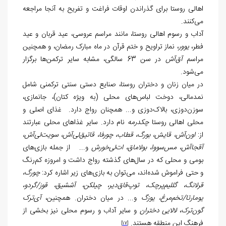
اهالی روستا برای گذراندن اوقات فراغت و تفریح به آنجا مراجعه
می‌کنند.
آداب و رسوم اهالی روستا، مانند مراسم عروسی، عید قربان و عید
فطر،
یوور
، نماز تراویح و ختم قرآن در ماه مبارک رمضان، و همچنین
مراسم
آق‌آش
در سن 63 سالگی، مشابه سایر ترکمن‌ها برگزار
می‌شود.
در میان زنان و دختران روستا، صنایع دستی سنتی ترکمنی شامل
نمدمالی، دوخت لباس‌های محلی (به ویژه کتان)، جانمازی،
سوزن‌دوزی، بالاک‌دوزی و... همچنان رواج دارد. غذای اصلی و
محلی اهالی روستا
چکدرمه
نام دارد. سایر غذاهای محلی عبارتند
از:
اون‌آش، قایش، بورگ، قطاب، چورفا، قاتیق‌لی‌آش، سویت‌لی‌آش،
آقجاآش، مس‌سووا، بولاماق، ات‌لی‌خورش
و... از جمله بازی‌های
بومی و محلی که در سال‌های گذشته رواج داشت و امروزه کم‌رنگ
و حتی فراموش شده‌اند، می‌توان به بازی‌های زیر اشاره کرد:
چورگ،
قرلانگ، گللیم‌پرچک، توپ‌قاق‌دیر، چیلکن، آششیق، قوز/گردو،
یومارتا/تخم‌مرغ، یوزگ
و... در میان دختران. همچنین،
آی‌ترک
گون‌ترک
،
لالایی دختران
و سایر آداب و رسوم محلی نیز بخشی از
فرهنگ این منطقه هستند.
[17]