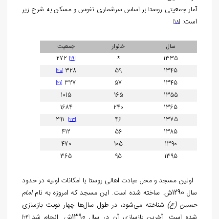
آمار جمعیتی روستا بر اساس سرشماری نفوس و مسکن به شرح زیر
است:
[18]
سال
خانوار
جمعیت
272
*
1335
[19]
328
59
1345
[20]
327
57
1345
[21]
1015
165
1355
1684
240
1365
291
46
1375
[23]
412
56
1385
470
105
1390
365
95
1395
اولین مسجد و محل عبادت اهالی روستا با امکانات اولیه در حدود
سال 1290ش. ساخته شده است. این مسجد که امروزه به نام
امام
حسین (ع)
شناخته می‌شود، در طول سال‌ها چهار نوبت بازسازی
شده است. آخرین بازسازی آن در سال 1390ش. انجام شد.
[24]