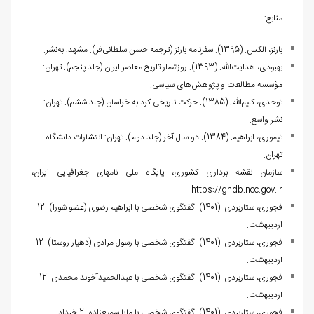
منابع:
بارنز، آلکس. (1395). سفرنامه بارنز (ترجمه حسن سلطانی‌فر). مشهد: به‌نشر.
بهبودی، هدایت‌الله. (1393). روزشمار تاریخ معاصر ایران (جلد پنجم). تهران:
مؤسسه مطالعات و پژوهش‌های سیاسی.
توحدی، کلیم‌الله. (1385). حرکت تاریخی کرد به خراسان (جلد ششم). تهران:
نشر واسع.
تیموری، ابراهیم. (1384). دو سال آخر (جلد دوم). تهران: انتشارات دانشگاه
تهران.
سازمان نقشه برداری کشوری، پایگاه ملی نام‏های جغرافیایی ایران،
https://gndb.ncc.gov.ir
فجوری، ستاربردی. (1401). گفتگوی شخصی با ابراهیم رضوی (عضو شورا). 12
اردیبهشت.
فجوری، ستاربردی. (1401). گفتگوی شخصی با رسول مرادی (دهیار روستا). 12
اردیبهشت.
فجوری، ستاربردی. (1401). گفتگوی شخصی با عبدالحمیدآخوند محمدی. 12
اردیبهشت.
فجوری، ستاربردی. (1401). گفتگوی شخصی با مایا سمیع‌زاده. 2 خرداد.