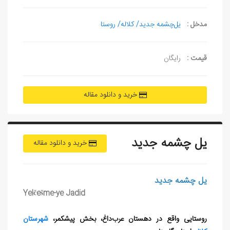
مدخل :
یل‌چشمه جدید/ کلاله/ روستا
قیمت :
رایگان
خرید و دانلود مقاله
یل‌ چشمه جدید
خرید و دانلود مقاله
یل‌ چشمه جدید
Yelčešme-ye Jadid
روستایی واقع در دهستان عرب‌داغ، بخش پیشکمر،
شهرستان