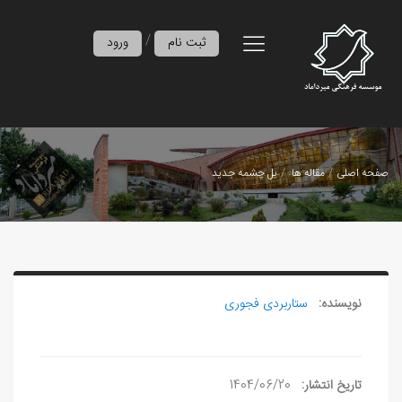
/
ثبت نام
ورود
صفحه اصلی
مقاله ها
یل‌ چشمه جدید
نویسنده:
ستاربردی فجوری
تاریخ انتشار:
1404/06/20