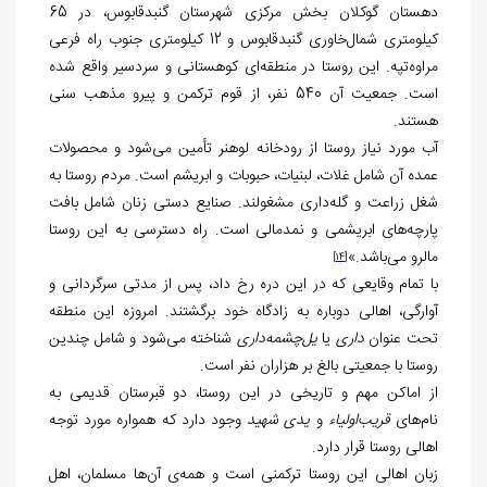
دهستان گوکلان بخش مرکزی شهرستان گنبدقابوس، در 65
کیلومتری شمال‌خاوری گنبدقابوس و 12 کیلومتری جنوب راه فرعی
مراوه‌تپه. این روستا در منطقه‌ای کوهستانی و سردسیر واقع شده
است. جمعیت آن 540 نفر، از قوم ترکمن و پیرو مذهب سنی
هستند.
آب مورد نیاز روستا از رودخانه لوهنر تأمین می‌شود و محصولات
عمده آن شامل غلات، لبنیات، حبوبات و ابریشم است. مردم روستا به
شغل زراعت و گله‌داری مشغولند. صنایع دستی زنان شامل بافت
پارچه‌های ابریشمی و نمدمالی است. راه دسترسی به این روستا
مالرو می‌باشد.»
[14]
با تمام وقایعی که در این دره رخ داد، پس از مدتی سرگردانی و
آوارگی، اهالی دوباره به زادگاه خود برگشتند. امروزه این منطقه
تحت عنوان
داری
یا
یل‌چشمه‌داری
شناخته می‌شود و شامل چندین
روستا با جمعیتی بالغ بر هزاران نفر است.
از اماکن مهم و تاریخی در این روستا، دو قبرستان قدیمی به
نام‌های
قریب‌اولیاء
و
یدی شهید
وجود دارد که همواره مورد توجه
اهالی روستا قرار دارد.
زبان اهالی این روستا ترکمنی است و همه‌ی آن‌ها مسلمان، اهل