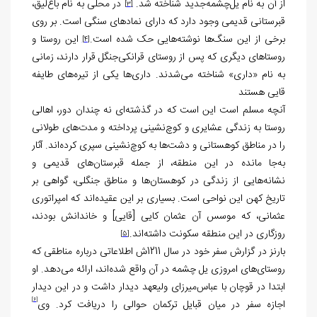
از آن به نام یل‌چشمه‌جدید شناخته شد.
در محلی به نام باغ‌لیق،
[3]
قبرستانی قدیمی وجود دارد که دارای نمادهای سنگی است. بر روی
برخی از این سنگ‌ها نوشته‌هایی حک شده است.
این روستا و
[4]
روستاهای دیگری که پس از روستای قرانکی‌جنگل قرار دارند، زمانی
به نام «داری» شناخته می‌شدند. داری‌ها یکی از تیره‌های طایفه
قایی هستند
آنچه مسلم است این است که در گذشته‌ای نه چندان دور، اهالی
روستا به زندگی عشایری و کوچ‌نشینی پرداخته و مدت‌های طولانی
را در مناطق کوهستانی و دشت‌ها به کوچ‌نشینی سپری کرده‌اند. آثار
به‌جا مانده در این منطقه، از جمله قبرستان‌های قدیمی و
نشانه‌هایی از زندگی در کوهستان‌ها و مناطق جنگلی، گواهی بر
تاریخ کهن این نواحی است. بسیاری بر این عقیده‌اند که امپراتوری
عثمانی، که موسس آن عثمان کایی [قایی] و خاندانش بودند،
روزگاری در این منطقه سکونت داشته‌اند.
[5]
بارنز در گزارش سفر خود در سال 1211ش اطلاعاتی درباره مناطقی که
روستای‌های امروزی یل چشمه در آن واقع شده‌اند، ارائه می‌دهد. او
ابتدا در قوچان با عباس‌میرزای ولیعهد دیدار داشت و در این دیدار
[6]
اجازه سفر در میان قبایل ترکمان حوالی را دریافت کرد. وی