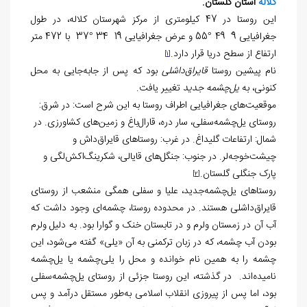
کلاله
استان گلستان.
این روستا در 47 کیلومتری از مرکز شهرستان کلاله، در طول
جغرافیایی 9ً 49َ
°
55 و عرض جغرافیایی 19ً 34َ °37 با 472 متر
ارتفاع از سطح دریا قرار دارد.
[1]
نام پیشین روستا
قایراق‌داشلی
بود که پس از جابه‌جایی به محل
کنونی، به
یل‌چشمه جدید
تغییر یافت.
موقعیت‌های جغرافیایی اطراف روستا به این شرح است: در شرق:
روستای یل‌چشمه‌سفلی، سار دره، قارال‌باغ و زمین‌های کشاورزی. در
شمال: ارتفاعات گلیداغ. در غرب: روستاهای قایراق‌داش و
چیشت‌خوجه‌لر. در جنوب: جنگل‌های قایالی، شکرینگ‌اکش‌لگی و
پارک جنگلی گلستان.
[2]
روستاهای یل‌چشمه‌جدید، علیا و سفلی همگی منشعب از روستای
قایراق‌داشلی هستند. در محدوده روستا، چشمه‌ای وجود داشت که
آب آن در زمستان ولرم و در تابستان خنک و گوارا بود. به دلیل ولرم
بودن آب چشمه، که در زبان ترکمنی به آن «یلی» گفته می‌شود، این
چشمه را به همین نام خوانده و محل را یلی‌چشمه یا یل‌چشمه
نامیده‌اند. در گذشته، این روستا جزئی از روستای یل‌چشمه‌سفلی
بود، اما پس از پیروزی انقلاب اسلامی به‌طور مستقل درآمد و پس