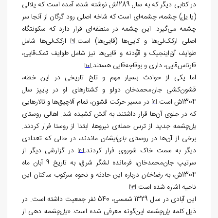
در کتابی دیگر که به سال 1289ش نوشته شده، آمده است که یلالی
(یا یل) چشمه، چشمه‌ای است که شاخه اصلی رود گرگان از آنجا سر
چشمه می‌گیرد. این چشمه در منطقه‌ای قرار دارد که سکونتگاه
اصلی ارکک‌لی‌ها و کایی‌ها (قایی‌ها) است.
ارکک‌لی‌ها شامل
[9]
طوایف آق‌اینجیک و قوُدنه و قایی‌ها نیز شامل طوایف تمک‌قایی،
قارناس‌قایی، داری و بوقاجه‌قایی هستند.
[10]
اما یکی از حوادث بسیار مهم و تلخ تاریخی در این خطه،
قشون‌کشی جان‌محمدخان دولو و کشتارهای او در پاییز سال
1304ش است.
در مسیر حرکت قشون، تمام آلاچیق‌ها و تالارهایی
[11]
که در جلوی آن‌ها قرار داشتند، به آتش کشیده شد. اهالی روستای
یل‌چشمه جدید
از ترس حمله‌ی نیروها، ابتدا از روستا فرار کردند.
برخی از آن‌ها در روستای
بای‌ایشان
ماندند، در حالی که تعدادی
دیگر به سمت خاک شوروی فرار کردند.
در گزارشی دیگر از
[12]
سرتیپ جان‌محمدخان، فرمانده لشگر شرق، به تاریخ 9 آبان ماه
1304ش، به
رضاخان
درباره این حادثه و نحوه سرکوب ساکنان این
ناحیه اشاره شده است.
[13]
این آبادی در سال 1329 شمسی، 540 نفر جمعیت داشته است. در
ذیل کلمه
یل‌چشمه
این‌گونه معرفی شده است: «
یل‌چشمه
دهی از