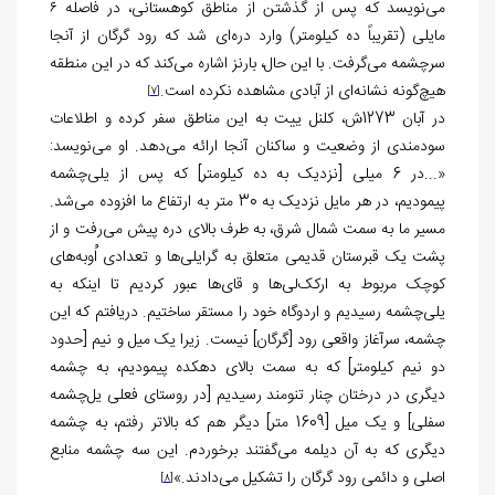
می‌نویسد که پس از گذشتن از مناطق کوهستانی، در فاصله ۶
مایلی (تقریباً ده کیلومتر) وارد دره‌ای شد که رود گرگان از آنجا
سرچشمه می‌گرفت. با این حال، بارنز اشاره می‌کند که در این منطقه
هیچ‌گونه نشانه‌ای از آبادی مشاهده نکرده است.
[7]
در آبان 1273ش، کلنل ییت به این مناطق سفر کرده و اطلاعات
سودمندی از وضعیت و ساکنان آنجا ارائه می‌دهد. او می‌نویسد:
«...در 6 میلی [نزدیک به ده کیلومتر] که پس از یلی‌چشمه
پیمودیم، در هر مایل نزدیک به 30 متر به ارتفاع ما افزوده می‌شد.
مسیر ما به سمت شمال شرق، به طرف بالای دره پیش می‌رفت و از
پشت یک قبرستان قدیمی متعلق به گرایلی‌ها و تعدادی اُوبه‌های
کوچک مربوط به ارکک‌لی‌ها و قای‌ها عبور کردیم تا اینکه به
یلی‌چشمه رسیدیم و اردوگاه خود را مستقر ساختیم. دریافتم که این
چشمه، سرآغاز واقعی رود [گرگان] نیست. زیرا یک میل و نیم [حدود
دو نیم کیلومتر] که به سمت بالای دهکده پیمودیم، به چشمه
دیگری در درختان چنار تنومند رسیدیم [در روستای فعلی یل‌چشمه
سفلی] و یک میل [1609 متر] دیگر هم که بالاتر رفتم، به چشمه
دیگری که به آن دیلمه می‌گفتند برخوردم. این سه چشمه منابع
اصلی و دائمی رود گرگان را تشکیل می‌دادند.»
[8]