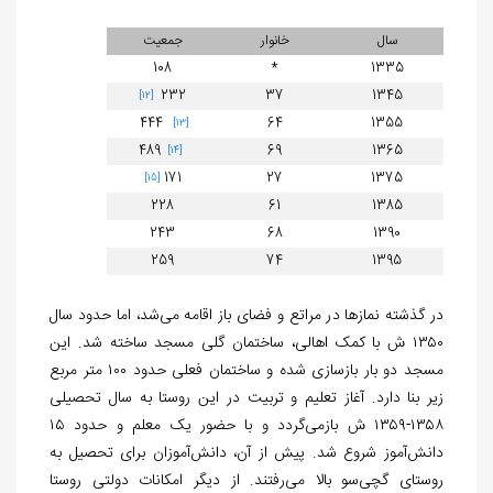
سال
خانوار
جمعیت
108
*
1335
232
37
1345
[12]
444
64
1355
[13]
489
69
1365
[14]
171
27
1375
[15]
228
61
1385
243
68
1390
259
74
1395
در گذشته نمازها در مراتع و فضای باز اقامه می‌شد، اما حدود سال
۱۳۵۰ ش با کمک اهالی، ساختمان گلی مسجد ساخته شد. این
مسجد دو بار بازسازی شده و ساختمان فعلی حدود ۱۰۰ متر مربع
زیر بنا دارد. آغاز تعلیم و تربیت در این روستا به سال تحصیلی
۱۳۵۸-۱۳۵۹ ش بازمی‌گردد و با حضور یک معلم و حدود ۱۵
دانش‌آموز شروع شد. پیش از آن، دانش‌آموزان برای تحصیل به
روستای گچی‌سو بالا می‌رفتند. از دیگر امکانات دولتی روستا