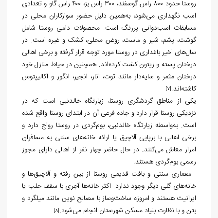
روستا حدود ۸۰۰ راس گوسفند، ۳۰۰ راس بز، ۴۰۰ راس گاو و تعدادی
اسب نگهداری می‌شود، به‌همین دلیل حضور سوارکاران محلی در
مسابقات اسب‌دوانی پررنگ است. محصولات دامی روستا شامل
گوشت، پشم، شیر و ماست، روغن محلی، کشک و غیره است. در
سال‌های اخیر باغداری در روستا مورد توجه قرار گرفته و برخی اهالی
درختان پسته و زیتون کشت کرده‌اند. همچنین در حیاط منازل خود
درختان مثمر و سایه‌دار مانند توت، انار، انجیر، انگور و اکالیپتوس
کاشته‌اند.
[7]
یکی از مناطق گردشگری روستا، زیارتگاه خالدنبی است که در
نزدیکی روستا قرار دارد و جاده فرعی آن در ابتدای روستا واقع شده
است. به‌واسطه زیارتگاه خالدنبی، بوم‌گردی در روستا رواج دارد و
برخی اهالی با برپایی آلاچیق یا ارائه خانه‌های سنتی به مسافران
امرار معاش می‌کنند. در حال حاضر چهار نفر از اهالی دارای مجوز
رسمی بوم‌گردی هستند.
معماری سنتی و بافت قدیمی روستا از بین رفته و آلاچیق‌ها و
خانه‌های گلی دیگر وجود ندارد. اکثر خانه‌ها آجری با سقف حلب یا
ایرانیت هستند و امروزه ساخت‌وساز با مصالح نوین مانند میلگرد و
بتن و با نظارت بنیاد مسکن شهرستان انجام می‌شود.
[8]