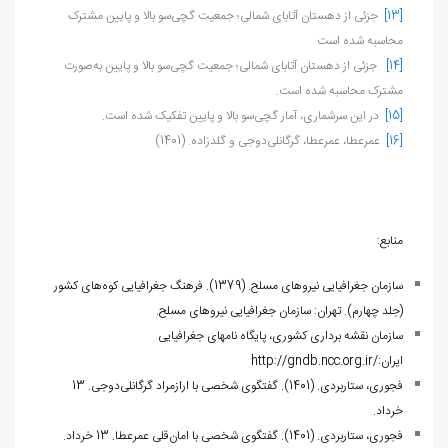
[13]
جزئی از دهستان آتابای شمالی؛ جمعیت گچی‌سو بالا و پایین مشترک
محاسبه شده است
[14]
جزئی از دهستان آتابای شمالی؛ جمعیت گچی‌سو بالا و پایین به‌صورت
مشترک محاسبه شده است.
[15]
در این سرشماری، آمار گچی‌سو بالا و پایین تفکیک شده است.
[16]
عمرعطا، عمرعطا، گرگانلی‌دوجی و گلد‌زاده. (1401)
منابع:
سازمان جغرافیایی نیروهای مسلح. (1379). فرهنگ جغرافیایی کوه‌های کشور
(جلد چهارم). تهران: سازمان جغرافیایی نیروهای مسلح.
سازمان نقشه برداری کشوری، پایگاه نام‏های جغرافیایی
ایران:
http://gndb.ncc.org.ir/
فجوری، ستاربردی. (1401). گفتگوی شخصی با ارازمراد گرگانلی‌دوجی. 13
خرداد.
فجوری، ستاربردی. (1401). گفتگوی شخصی با امان‌قلی عمرعطا. 13 خرداد.