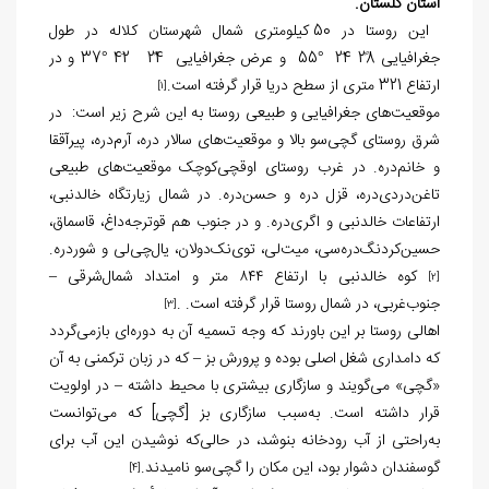
استان گلستان.
این روستا در 50 کیلومتری شمال شهرستان کلاله در طول
جغرافیایی 28ً 24َ °55 و عرض جغرافیایی 24ً 42َ °37 و در
ارتفاع 321 متری از سطح دریا قرار گرفته است.
[1]
موقعیت‌های جغرافیایی و طبیعی روستا به این شرح زیر است: در
شرق روستای گچی‌سو بالا و موقعیت‌های سالار دره، آرم‌دره، پیرآققا
و خانم‌دره. در غرب روستای اوقچی‌کوچک موقعیت‌های طبیعی
تاغن‌دردی‌دره، قزل دره و حسن‌دره. در شمال زیارتگاه خالدنبی،
ارتفاعات خالدنبی و اگری‌دره. و در جنوب هم قوترجه‌داغ، قاسماق،
حسین‌کردنگ‌دره‌سی، میت‌لی، توی‌نک‌دولان، یال‌چی‌لی و شوردره.
کوه خالدنبی با ارتفاع ۸۴۴ متر و امتداد شمال‌شرقی –
[2]
جنوب‌غربی، در شمال روستا قرار گرفته است. .
[3]
اهالی روستا بر این باورند که وجه تسمیه آن به دوره‌ای بازمی‌گردد
که دامداری شغل اصلی بوده و پرورش بز – که در زبان ترکمنی به آن
«گچی» می‌گویند و سازگاری بیشتری با محیط داشته – در اولویت
قرار داشته است. به‌سبب سازگاری بز [گچی] که می‌توانست
به‌راحتی از آب رودخانه بنوشد، در حالی‌که نوشیدن این آب برای
گوسفندان دشوار بود، این مکان را گچی‌سو نامیدند.
[4]