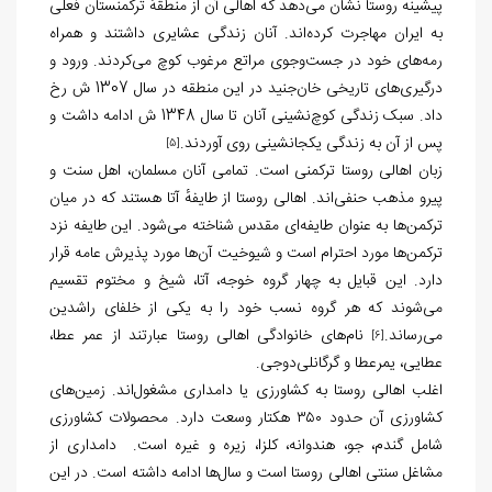
پیشینه روستا نشان می‌دهد که اهالی آن از منطقهٔ ترکمنستان فعلی
به ایران مهاجرت کرده‌اند. آنان زندگی عشایری داشتند و همراه
رمه‌های خود در جست‌وجوی مراتع مرغوب کوچ می‌کردند. ورود و
درگیری‌های تاریخی خان‌جنید در این منطقه در سال 1307 ش رخ
داد. سبک زندگی کوچ‌نشینی آنان تا سال 1348 ش ادامه داشت و
پس از آن به زندگی یکجانشینی روی آوردند.
[5]
زبان اهالی روستا ترکمنی است. تمامی آنان مسلمان، اهل سنت و
پیرو مذهب حنفی‌اند. اهالی روستا از طایفهٔ آتا هستند که در میان
ترکمن‌ها به عنوان طایفه‌ای مقدس شناخته می‌شود. این طایفه نزد
ترکمن‌ها مورد احترام است و شیوخیت آن‌ها مورد پذیرش عامه قرار
دارد. این قبایل به چهار گروه خوجه، آتا، شیخ و مختوم تقسیم
می‌شوند که هر گروه نسب خود را به یکی از خلفای راشدین
می‌رساند.
نام‌های خانوادگی اهالی روستا عبارتند از عمر عطا،
[6]
عطایی، یمرعطا و گرگانلی‌دوجی.
اغلب اهالی روستا به کشاورزی یا دامداری مشغول‌اند. زمین‌های
کشاورزی آن حدود ۳۵۰ هکتار وسعت دارد. محصولات کشاورزی
شامل گندم، جو، هندوانه، کلزا، زیره و غیره است. دامداری از
مشاغل سنتی اهالی روستا است و سال‌ها ادامه داشته است. در این