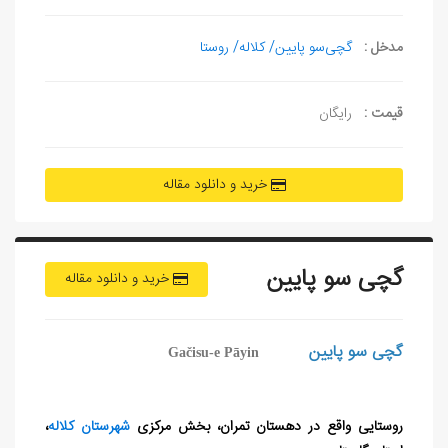
مدخل :
گچی‌سو پایین/ کلاله/ روستا
قیمت :
رایگان
خرید و دانلود مقاله
گچی‌ سو پایین
خرید و دانلود مقاله
گچی‌ سو پایین
Gačisu-e Pāyin
روستایی واقع در دهستان تمران، بخش مرکزی
شهرستان کلاله
،