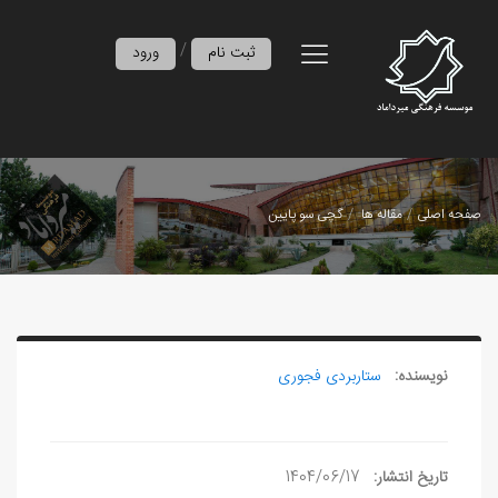
/
ثبت نام
ورود
صفحه اصلی
مقاله ها
گچی‌ سو پایین
نویسنده:
ستاربردی فجوری
تاریخ انتشار:
1404/06/17