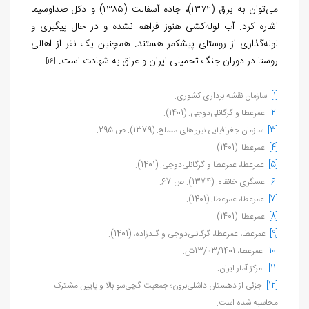
می‌توان به برق (۱۳۷۲)، جاده آسفالت (۱۳۸۵) و دکل صداوسیما
اشاره کرد. آب لوله‌کشی هنوز فراهم نشده و در حال پیگیری و
لوله‌گذاری از روستای پیشکمر هستند. همچنین یک نفر از اهالی
روستا در دوران جنگ تحمیلی ایران و عراق به شهادت است.
[16]
[1]
سازمان نقشه برداری کشوری.
[2]
عمرعطا و گرگانلی‌دوجی. (1401).
[3]
سازمان جغرافیایی نیروهای مسلح. (1379). ص 295.
[4]
عمرعطا. (1401).
[5]
عمرعطا، عمرعطا و گرگانلی‌دوجی. (1401).
[6]
عسگری خانقاه. (1374). ص 67.
[7]
عمرعطا، عمرعطا. (1401).
[8]
عمرعطا. (1401)
[9]
عمرعطا، عمرعطا، گرگانلی‌دوجی و گلد‌زاده، (1401).
[10]
عمرعطا، 13/03/1401ش.
[11]
مرکز آمار ایران.
[12]
جزئی از دهستان داشلی‌برون؛ جمعیت گچی‌سو بالا و پایین مشترک
محاسبه شده است.