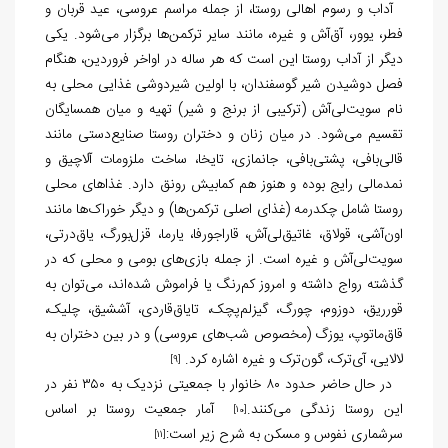
آداب و رسوم اهالی روستا، از جمله مراسم عروسی، عید قربان و
فطر، یوور، آق‌آش و غیره، مانند سایر ترکمن‌ها برگزار می‌شود. یکی
دیگر از آداب روستا این است که هر ساله در اواخر فروردین، هنگام
فصل دوشیدن شیر گوسفندان، با اولین شیردوشی غذایی محلی به
نام سویت‌لی‌آش (ترکیبی از برنج و شیر) تهیه و میان همسایگان
تقسیم می‌شود. در میان زنان و دختران روستا صنایع‌دستی مانند
قالی‌بافی، پشتی‌بافی، جانمازی، تایخا، ساخت ملزومات آلاچیق و
نمدمالی رایج بوده و هنوز هم کمابیش رونق دارد. غذاهای محلی
روستا شامل چکدرمه (غذای اصلی ترکمن‌ها) و دیگر خوراک‌ها مانند
اون‌آشی، قولاق، غاتیق‌لی‌آش، قارا‌جورفا، یارما، قزل‌بورگ، یاق‌درتی،
سویت‌لی‌آش و غیره است. از جمله بازی‌های بومی و محلی که در
گذشته رواج داشته و امروز کم‌رنگ یا فراموش شده‌اند، می‌توان به
قورریق، دوزوم، چورگ، گیزلم‌پچک، تایاق‌قاردی، آششیق، چلیک،
قاق‌ماتوپ، یوزگ (مخصوص شب‌های عروسی) و در بین دختران به
لالایی، آی‌ترک، گون‌ترک و غیره اشاره کرد.
[9]
در حال حاضر حدود ۸۰ خانوار با جمعیتی نزدیک به ۳۵۰ نفر در
این روستا زندگی می‌کنند.
آمار جمعیت روستا بر اساس
[10]
سرشماری نفوس و مسکن به شرح زیر است:
[11]