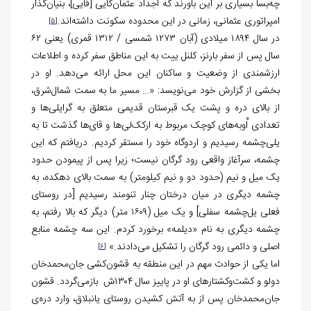
چه‌بسا بسیاری بر این باورند که اجداد عثمان‌کایی [قایی]، بنیان‌گذار
امپراتوری عثمانی، زمانی در این محدوده سکونت داشته‌اند.
[5]
در سال ۱۸۹۴ میلادی (آبان ۱۲۷۳ شمسی / ۱۳۱۲ قمری)
یعنی ۶۲
سال پس از سفر بارنز، کلنل ییت به این مناطق سفر کرده و اطلاعات
ارزشمندی از وضعیت و ساکنان این محل ارائه می‌دهد. او در
بخشی از گزارش خود می‌نویسد: «… مسیر ما به سمت شمال‌شرق،
از بالای دره و پشت یک قبرستان قدیمی متعلق به گرایلی‌ها و
تعدادی اُوبه‌های کوچک مربوط به ارکک‌لی‌ها و قای‌ها گذشت تا به
یلی‌چشمه رسیدیم و اردوگاه خود را مستقر کردیم. دریافتم که این
چشمه، سرآغاز واقعی رود گرگان نیست؛ زیرا پس از پیمودن حدود
یک میل و نیم (حدود دو و نیم کیلومتر) به سمت بالای دهکده، به
چشمه دیگری در میان درختان چنار تنومند رسیدیم [در روستای
فعلی یل‌چشمه سفلی] و یک میل (۱۶۰۹ متر) دیگر که بالا رفتم، به
چشمه دیگری به نام «دیلمه» برخورد کردم. این سه چشمه منابع
اصلی و دائمی رود گرگان را تشکیل می‌دادند.»
[6]
اما یکی از حوادث مهم در این منطقه به قشون‌کشی جان‌محمدخان
دولو و کشت‌وکشتارهای او در پاییز سال ۱۳۰۴ش بازمی‌گردد. قشون
جان‌محمدخان پس از به آتش کشیدن روستای یانبلاق، وارد دره‌ی