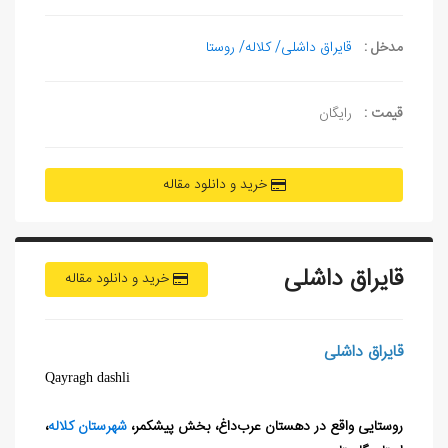
مدخل :
قایراق داشلی/ کلاله/ روستا
قیمت :
رایگان
خرید و دانلود مقاله
قایراق داشلی
خرید و دانلود مقاله
قایراق داشلی
Qayragh dashli
روستایی واقع در دهستان عرب‌داغ، بخش پیشکمر،
شهرستان کلاله
،