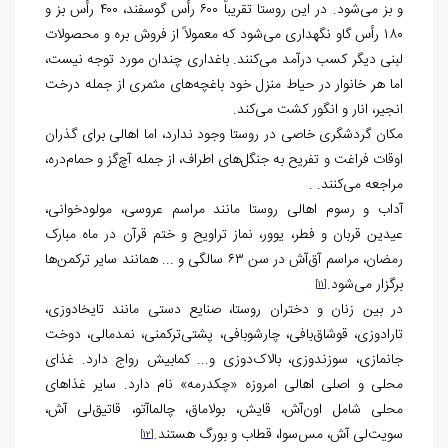
و بز می‌شود. در این روستا تقریباً ۶۰۰ رأس گوسفند، ۴۰۰ رأس بز و
۱۸۰ رأس گاو نگهداری می‌شود که معمولاً از فروش بره و محصولات
لبنی دیگر کسب درآمد می‌کنند. باغداری چندان مورد توجه نیست،
اما هر خانوار در حیاط منزل خود باغچه‌های مثمری از جمله درخت
انجیر، انار و انگور کشت می‌کند.
مکان گردشگری خاصی در روستا وجود ندارد، اما اهالی برای گذران
اوقات فراغت و تفریح به جنگل‌های اطراف، از جمله آچ‌گز و حمام‌دره،
مراجعه می‌کنند.
.
آداب و رسوم اهالی روستا مانند مراسم عروسی، مولودخوانی،
عیدین قربان و فطر، یوور، نماز تراویح و ختم قرآن در ماه مبارک
رمضان، مراسم آق‌آش در سن ۶۳ سالگی و ... همانند سایر ترکمن‌ها
برگزار می‌شود.
[11]
در بین زنان و دختران روستا، صنایع دستی مانند تایخادوزی،
تارادوزی، قوشاق‌بافی، چارشو‌بافی، پشتی‌ترکمنی، نمدمالی، دوخت
جانمازی، سوزندوزی، بالاک‌دوزی و... کمابیش رواج دارد. غذای
محلی و اصلی اهالی امروزه «چکدرمه» نام دارد. سایر غذاهای
محلی شامل اون‌آش، قایش، بولاماق، چالماآتو، قاتیق‌لی آش،
سویت‌لی آش، مس‌سوا، قطاب و بورگ هستند.
[12]