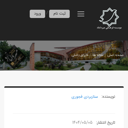
/
ثبت نام
ورود
صفحه اصلی
مقاله ها
قایراق داشلی
نویسنده:
ستاربردی فجوری
تاریخ انتشار:
1404/05/05