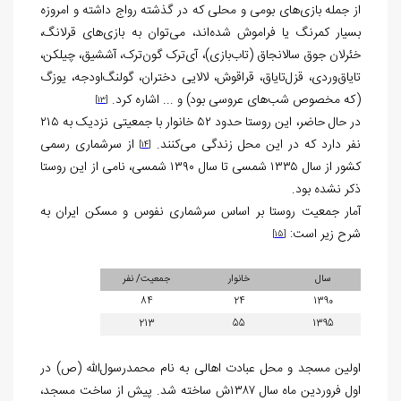
از جمله بازی‌های بومی و محلی که در گذشته رواج داشته و امروزه
بسیار کمرنگ یا فراموش شده‌اند، می‌توان به بازی‌های قرلانگ،
خئرلان جوق سالانجاق (تاب‌بازی)، آی‌ترک گون‌ترک، آششیق، چیلکن،
تایاق‌وردی، قزل‌تایاق، قراقوش، لالایی دختران، گولنگ‌اودجه، یوزگ
(که مخصوص شب‌های عروسی بود) و ... اشاره کرد.
[13]
در حال حاضر، این روستا حدود ۵۲ خانوار با جمعیتی نزدیک به ۲۱۵
نفر دارد که در این محل زندگی می‌کنند.
از سرشماری رسمی
[14]
کشور از سال ۱۳۳۵ شمسی تا سال ۱۳۹۰ شمسی، نامی از این روستا
ذکر نشده بود.
آمار جمعیت روستا بر اساس سرشماری نفوس و مسکن ایران به
شرح زیر است:
[15]
سال
خانوار
جمعیت/ نفر
84
24
1390
213
55
1395
اولین مسجد و محل عبادت اهالی به نام محمدرسول‌الله (ص) در
اول فروردین ماه سال ۱۳۸۷ش ساخته شد. پیش از ساخت مسجد،