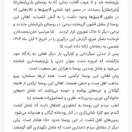
یل‌چشمه شد و تا غروب آفتاب، زمانی که به روستای باری‌ایشان
[7]
[بای‌ایشان] رسیدند، در مسیر خود تمامی آلاچیق‌ها و تالارهایی که
در جلوی آلاچیق‌ها وجود داشت را به آتش کشیدند. اهالی این
روستا از مقابل قشون گریختند؛ برخی در روستای بای‌ایشان ماندند و
برخی دیگر تا خاک شوروی فرار کردند.
سرتیپ جان‌محمدخان،
[8]
فرمانده لشکر شرق، گزارش این درگیری را در تاریخ ۹ آبان ماه ۱۳۰۴
شمسی به رضاخان ارائه داده است.
[9]
پس از مدتی سرگردانی و آوارگی، بار دیگر اهالی به زادگاه خود
بازگشتند که امروزه تحت عنوان داری یا یل‌چشمه‌داری شناخته
می‌شود و شامل چندین روستا با هزاران نفر جمعیت است.
زبان اهالی این روستا ترکمنی است. همه آن‌ها مسلمان، پیرو
مذهب اهل سنت و حنفی هستند. اهالی این روستا ترکمن از طایفه
گوکلان و تیره‌های بوقجه و خوجه می‌باشند که شامل نام‌های
خانوادگی نوری، بردی‌زاده، نظری و اسماعیل‌زاده هستند.
[10]
اغلب مردم این روستا به کشاورزی اشتغال دارند که شامل کشت
گندم، جو، کلزا، شالی‌کاری در کنار رودخانه گرگان و هندوانه می‌شود.
زمین‌های قابل کشت در این روستا حدود ۱۵۰ هکتار است. یکی
دیگر از مشاغل مردم دامداری است که شامل نگهداری گاو، گوسفند