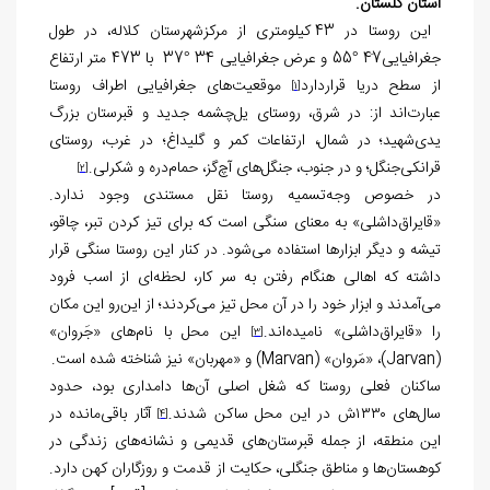
استان گلستان.
این روستا در 43 کیلومتری از مرکزشهرستان کلاله، در طول
جغرافیایی47َ °55 و عرض جغرافیایی 34َ °37 با 473 متر ارتفاع
از سطح دریا قراردارد
موقعیت‌های جغرافیایی اطراف روستا
[1]
عبارت‌اند از: در شرق، روستای یل‌چشمه جدید و قبرستان بزرگ
یدی‌شهید؛ در شمال، ارتفاعات کمر و گلیداغ؛ در غرب، روستای
قرانکی‌جنگل؛ و در جنوب، جنگل‌های آچ‌گز، حمام‌دره و شکرلی.
[2]
در خصوص وجه‌تسمیه روستا نقل مستندی وجود ندارد.
«قایراق‌داشلی» به معنای سنگی است که برای تیز کردن تبر، چاقو،
تیشه و دیگر ابزارها استفاده می‌شود. در کنار این روستا سنگی قرار
داشته که اهالی هنگام رفتن به سر کار، لحظه‌ای از اسب فرود
می‌آمدند و ابزار خود را در آن محل تیز می‌کردند؛ از این‌رو این مکان
را «قایراق‌داشلی» نامیده‌اند.
این محل با نام‌های «جَروان»
[3]
(Jarvan)، «مَروان» (Marvan) و «مهربان» نیز شناخته شده است
.
ساکنان فعلی روستا که شغل اصلی آن‌ها دامداری بود، حدود
سال‌های ۱۳۳۰ش در این محل ساکن شدند.
آثار باقی‌مانده در
[4]
این منطقه، از جمله قبرستان‌های قدیمی و نشانه‌های زندگی در
کوهستان‌ها و مناطق جنگلی، حکایت از قدمت و روزگاران کهن دارد.