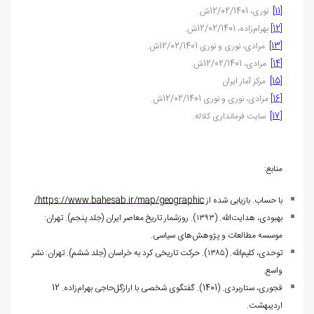
[11]
نوری، 12/02/1401ش.
[12]
بهرام‌زاده، 12/02/1401ش.
[13]
مرادی، نوری و نوری 12/02/1401ش.
[14]
مرادی، 12/02/1401ش.
[15]
مرکز آمار ایران
[16]
مرادی، نوری و نوری 12/02/1401ش.
[17]
سایت فرمانداری کلاله.
منابع:
با حساب. بازیابی شده از
https://www.bahesab.ir/map/geographic/
بهبودی، هدایت‌الله.‌ (۱۳۹۳). روزشمار تاریخ معاصر ایران (جلد پنجم). تهران:
موسسه مطالعات و پژوهش‌های سیاسی.
توحدی، کلیم‌الله.‌ (۱۳۸۵). حرکت تاریخی کرد به خراسان (جلد ششم). تهران: نشر
واسع.
فجوری، ستاربردی. (1401). گفتگوی شخصی با ارازگل‌حاجی بهرام‌زاده. 12
اردیبهشت.