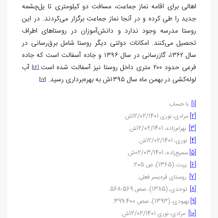
اهالی برای اقامه نماز جماعت، مسافت دو کیلومتری تا یل‌چشمه
جدید را طی کرده و در آنجا نماز جماعت برگزار می‌کردند. در این
روستا مدرسه وجود ندارد و دانش‌آموزان در روستاهای اطراف
تحصیل می‌کنند. امکانات دولتی دیگر روستا شامل برق‌رسانی در
سال ۱۳۶۲، گازرسانی در سال ۱۳۹۶ و جاده آسفالت است که جاده
فرعی حدود ۲۰۰ متری داخل روستا نیز آسفالت شده است.
آب
[16]
لوله‌کشی در بهمن ماه سال ۱۳۹۵ش به بهره‌برداری رسید.
[17]
[1]
با حساب
[2]
مرادی، نوری 12/02/1401ش.
[3]
بهرام‌زاده، 12/02/1401ش.
[4]
نوری، 12/02/1401ش.
[5]
سمیع‌زاده، 02/03/1401ش.
[6]
ییت، (1365)، ص 205.
[7]
روستای قره‌یسر فعلی.
[8]
توحدی، (1385)، صص 569-568.
[9]
بهبودی، (1393)، صص 400-399.
[10]
مرادی، نوری 12/02/1401ش.