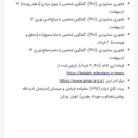
فجوری، ستاربردی. (1401). گفتگوی شخصی با رسول مرادی (دهیار روستا). 12
اردیبهشت.
فجوری، ستاربردی. (1401). گفتگوی شخصی با سراج‌الدین نوری. 12
اردیبهشت.
فجوری، ستاربردی. (1401). گفتگوی شخصی با مایا سمیع‌زاده (محقق و
نویسنده). 2 خرداد.
فجوری، ستاربردی. (1401). گفتگوی شخصی با محمدصالح نوری. 12
اردیبهشت.
فرمانداری کلاله. (۱۴۰۱، ۴ خرداد). بازیابی شده از
https://kalaleh.golestanp.ir/news
مرکز آمار ایران
https://www.amar.org.ir/
.
ییت، کلنل ادوارد (۱۳۶۵). سفرنامه خراسان و سیستان (مترجمان قدرت‌الله
روشنی‌زعفرانلو و مهرداد رهبری). تهران: یزدان.