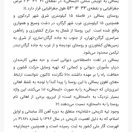
یساقی به گویش محلی «ایساقی» در نقطه‌ی ً41 َ49 °36 عرض
جغرافیایی و نقطه‌ی ً34 َ14 °54 طول جغرافیایی قرار دارد.
[1]
روستای یساقی در فاصله ۱۵ کیلومتری شرق شهر کردکوی و
همچنین ۱۵ کیلومتری غرب شهر گرگان، در دشت وسیع و همواری
واقع شده است. این روستا از شمال به مزارع کشاورزی و راه‌آهن
سراسری گرگان-تهران، از جنوب به جاده گرگان-ساری، از شرق به
زمین‌های کشاورزی و روستای نودیجه و از غرب به جاده گرگان-بندر
ترکمن محدود می‌شود.
یساقی در لغت «اصطلاحی دیوانی است و «به معنی کارمندان
دربار، مأموران دیوانی و کسانی که تهیه وسایل حرکت قشون و
حفاظت راه را بر عهده داشتند.»
نگارنده تاکنون نتوانست ارتباط
[2]
معنای لغوی یساقی با این روستا را پیدا کند! با توجه به تلفظ اهالی
تبری‌زبان که «یساقی» را به صورت «اِیساقی» ادا می‌کنند، این واژه
بسیار نزدیک به «اسحاقی» است؛ از این‌رو، برخی از اهالی نام
روستا را به «اسحاق» نسبت می‌دهند.
[3]
وجود تپه تاریخی «شاه‌تپه» متعلق به دوره آهن III، ساسانی و اوایل
اسلام، که به دلیل اهمیت تاریخی در سال ۱۳۹۶ با شماره ۳۱۸۲۰ در
فهرست آثار ملی کشور به ثبت رسیده است، و همچنین «چمازتپه»