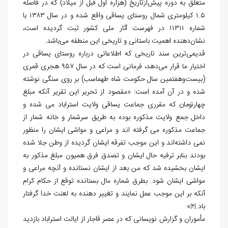
متعلق به دوره پیش‌ازتاریخ (هزاره اول قبل از میلاد) که در فاصله
۱.۵ کیلومتری شمال روستای یساقی واقع شده و در سال ۱۳۸۳ با
شماره ۱۱۳۱۱ در فهرست آثار ملی کشور ثبت گردیده است،
نشان‌دهنده اهمیت باستانی و تاریخی این منطقه می‌باشد.
قدیمی‌ترین سند تاریخی که اطلاعاتی درباره روستای یساقی در
اختیار ما قرار می‌دهد، فرمانی است که در سال ۹۵۷ هجری قمری
(بیست‌وهفتمین سال حکومت شاه طهماسب) بر روی سنگی نوشته
شده و در آن آمده است: «مقصود از تحریر این تقریر آنکه مبلغ
چهارتومان که مقرری جماعت یساقی ولایت استراباد می شده و
داخل جمع ولایت مذکوره بوده به طریق سرشمار و خانه شمار از
جماعت مذکوره می گرفته اند و مراعی و مواشی ایشان را منظور
نمی داشته‌اند و این موجب تفرقه ایشان گردیده از وطن جلا شده
بودند بنابر ترفیه حال ایشان و تصدق فرق همیون مبلغ مذکور به
ایشان بخشیده شد که من بعد از ایشان نستانده و آنچه مراعی و
مواشی ایشان شود. بطرق شماره مال بستانده توقع از حکام کرام
آنکه بر این موجب عمل نمایند و تغییر دهنده به لعنت خدا گرفتار
باد.
»
[4]
مأموران و گزارش نویسانی که در عصر قاجار از ایالت استراباد بازدید