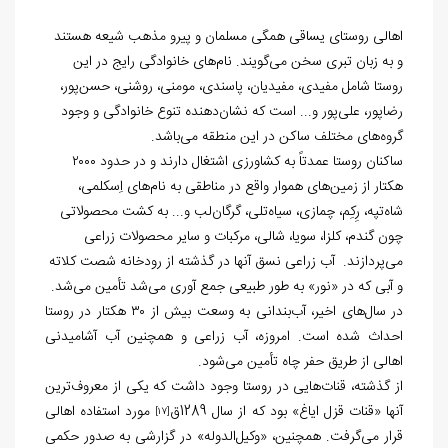
اهالی روستای یساقی همگی مسلمان و پیرو مذهب شیعه هستند
و به زبان تبری سخن می‌گویند. نام‌های خانوادگی رایج در این
روستا شامل مفیدی، مفیدیان، پاسندی، مومنی، روشنی، حسن‌پور،
رضاپور، علی‌پور و... است که نشان‌دهنده تنوع خانوادگی و وجود
گروه‌های مختلف ساکن در این منطقه می‌باشد.
ساکنان روستا عمدتاً به کشاورزی اشتغال دارند و در حدود ۲۰۰۰
هکتار از زمین‌های هموار واقع در مناطقی به نام‌های اِسکلمی،
شاه‌تپه، رِکِم، چمازی، سیاه‌تلی، گرگان‌لب و... به کشت محصولاتی
چون گندم، کلزا، سویا، شالی، مرکبات و سایر محصولات زراعی
می‌پردازند. آب زراعی نسق آنها در گذشته از رودخانه شصت کلاته
و آبی که در «نور» به طور طبیعی جمع آوری می‌شد تأمین می‌شد.
در سال‌های اخیر، آب‌بندانی به وسعت بیش از ۳۰ هکتار در روستا
احداث شده است. امروزه، آب زراعی و همچنین آب آشامیدنی
اهالی از طریق حفر چاه تأمین می‌شود.
از گذشته، قنات‌هایی در روستا وجود داشت که یکی از معروف‌ترین
آنها «قنات قزل ایاغ» بود که از سال 1289ق
مورد استفاده اهالی
[17]
قرار می‌گرفت. همچنین، «وکیل‌الدوله» در گزارشی به صدور حکمی