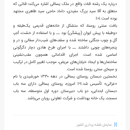
درباره یک رشته قنات واقع در ملک یساقی اشاره می‌کند؛ قناتی که
متعلق به آقا سید بزرگ مفیدی، داماد حاجی سید طاهری مجتهد
بوده است.
[18]
بافت سنتی روستا، که متشکل از خانه‌های قدیمی یک‌طبقه و
دو‌طبقه با پیش‌ ایوان (پیشکَن) بود ــ و با استفاده از خشت، آجر،
گل و چوب جنگلی ساخته شده و سقف‌های شیب‌دار سفالی و در و
پنجره‌های چوبی داشتند ــ با اجرای طرح هادی دچار دگرگونی
اساسی شده است. اجرای اقداماتی همچون عقب‌نشینی
ساختمان‌ها و ایجاد خیابان‌های عریض، موجب تغییر کامل در ترکیب
و سیمای سنتی روستا شده است.
نخستین دبستان روستای یساقی در دهه ۱۳۳۰ خورشیدی با نام
«غزالی» تأسیس شد.
امروزه، روستای یساقی دارای سه باب
[19]
دبستان ابتدایی، دو باب دبیرستان دوره اول متوسطه، سه باب
مسجد، یک خانه بهداشت و شرکت تعاونی رویان می‌باشد.
[1]
. سازمان نقشه برداری کشور.