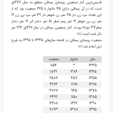
قدیمی‌ترین آمار جمعیتی روستای یساقی متعلق به سال 1276ق
است که در آن یساقی دارای 45 خانوار با 225 جمعیت بود که از
این تعداد مرد زن دار 45 نفر، زن شوهر دار 49 نفر، مرد بی زن 19
نفر، زن بی شوهر 12 نفر، پسر صغر 51 نفر، دختر کبر 12 نفر، دختر
صغر37 نفر
بودند. آمار جمعیتی یساقی در سال 1296ق 224 نفر
[14]
ذکر شده است.
[15]
جمعیت روستای یساقی در فاصله سال‌های 1335 تا 1395 به شرح
ذیل اعلام شد.
[16]
سال
خانوار
جمعیت
1154
*
1335
1899
384
1345
2587
457
1355
4264
765
1365
4767
945
1375
4492
1150
1385
4308
1322
1390
4093
1378
1395