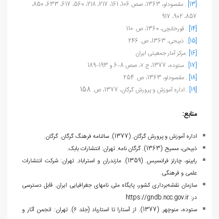
[13]
. مقصودلو، 1363، صص 106، 161، 217، 218، 560، 617، 633، 850،
857، 902، 917
[14]
. قورخانچی، 1360، ص. 110
[15]
. ذبیحی، 1363، ص. 246
[16]
.مرکز آمار جمعیتی ایران
[17]
. ستوده، 1377، ج ۷، صص 8–6 و 193–189
[18]
. مقصودلو، 1363، ص. 254
158
[19]
. اداره آموزش و پرورش گرگان، 1377، ص.
منابع:
اداره آموزش و پرورش گرگان. (1377). سالنامه فرهنگ گرگان. گرگان.
ذبیحی، مسیح. (1363). گرگان نامه. تهران: انتشارات بابک.
رابینو، چارلز فرانسیس. (1359). مازندران و استراباد. تهران: شرکت انتشارات
علمی و فرهنگی.
سازمان نقشه‌برداری کشور، پایگاه ملی نام‏های جغرافیایی ایران. قابل دسترسی
در:
https://gndb.ncc.gov.ir
ستوده، منوچهر. (1377). از آستارا تا استارباد (جلد ۶). تهران: انجمن آثار و