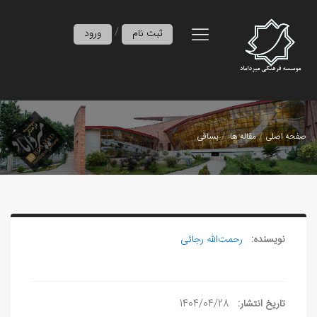
/
ثبت نام
ورود
صفحه اصلی
مقاله ها
یساقی
نویسنده:
رحمت‌الله رجائی
تاریخ انتشار:
1404/04/28