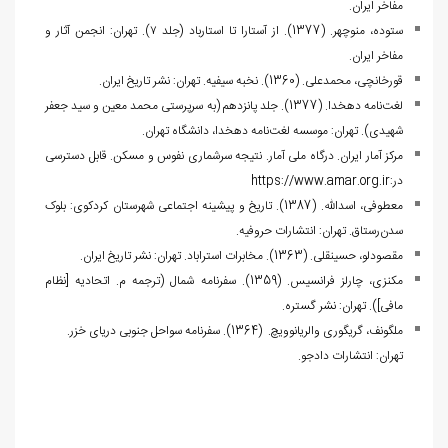
مفاخر ایران.
ستوده، منوچهر. (1377). از آستارا تا استارباد (جلد ۷). تهران: انجمن آثار و
مفاخر ایران.
قورخانچی، محمدعلی. (1360). نخبه سیفیه. تهران: نشر تاریخ ایران.
لغت‌نامه دهخدا. (1377). جلد پانزدهم (به سرپرستی محمد معین و سید جعفر
شهیدی). تهران: موسسه لغت‌نامه دهخدا، دانشگاه تهران.
مرکز آمار ایران. درگاه ملی آمار. نتیجه سرشماری نفوس و مسکن. قابل دسترسی
در:
https://www.amar.org.ir
معطوفی، اسدالله. (1387). تاریخ و پیشینه اجتماعی شهرستان کردکوی: بلوک
سدن‌رستاق. تهران: انتشارات حروفیه.
مقصودلو، حسینقلی. (1363). مخابرات استراباد. تهران: نشر تاریخ ایران.
مکنزی، چارلز فرانسیس. (1359). سفرنامه شمال (ترجمه م. اتحادیه [نظام
مافی]). تهران: نشر گستره.
م‍ل‍گ‍ون‍ف‌، گ‍ری‍گ‍وری‌ وال‍ری‍ان‍ووی‍چ.‌ (1364). سفرنامه سواحل جنوبی دریای خزر.
تهران: انتشارات دادجو.