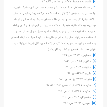
[2]
. لغت‌نامه دهخدا، 1377، ج. ۱۵، ص. 23784
[3]
. اسدالله معطوفی در کتاب «تاریخ و پیشینه اجتماعی شهرستان کردکوی -
بلوک سدن رستاق» (ص 469) آورده است که طبق گفته ریش‌سفیدان در سال
1362، بنیان‌گذار روستا فردی به نام ملک اسحاق معروف به اسحاقی از اجداد
مومنی‌ها بوده که طایفه خود را از دهکده عدل‌آباد (یا ایمن‌آباد) در شرق آق‌امام
به این منطقه آورده است. در دوره رضاشاه، اداره سجل احوال به دلیل صدور
شناسنامه، محل تولد اهالی را به نام «یساقی» ثبت کرد که برگرفته از نام اسحاق
بوده است. با این حال، نویسنده تأکید می‌کند که این نقل قول‌ها نمی‌توانند به
عنوان مستندات قطعی در کتاب به کار روند.)
[4]
. معطوفی، 1387، ص. 471
[5]
. مکنزی، 1359، ص. 183
[6]
. ملگونف، 1363، ص. 67
[7]
. رابینو، 1383، ص. 192
[8]
. ستوده، 1377، ج. ۷، ص. 189
[9]
. ستوده، 1377، ج. ۶، صص. ۱۹۳، ۱۹۶، ۱۹۷
[10]
. ستوده، 1377، ج. ۶، ص. ۱۹۷
[11]
. مقصودلو، 1363، ص. ۲۹۶
[12]
. ذبیحی، 1363، ص. ۲۴۶