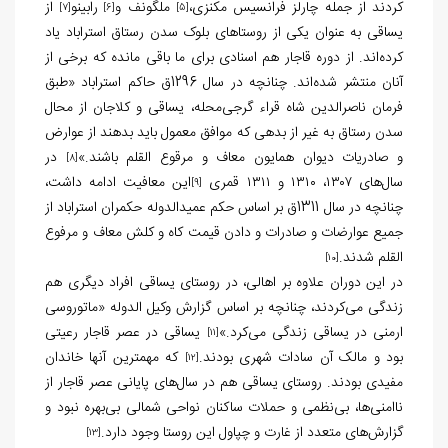
کردند از جمله چارلز فرانسیس مکنزی،
ملگونف و
رابینو
از
[7]
[6]
[5]
یساقی به عنوان یکی از روستاهای بلوک سدن رستاق استراباد یاد
کرده‌اند. از دوره قاجار هم اسنادی برای ما باقی مانده که برخی از
آنان منتشر شده‌اند. چنانچه در سال 1296ق حاکم استراباد «طبق
فرمان ناصرالدین شاه قراء گرجی‌محله، یساقی و کلاجان از محال
سدن رستاق به غیر از بدهی که موافق معمول باید بدهند از عوارض
و صادریات دیوان همایون معاف و مرقوع القلم باشند.»
در
[8]
سال‌های ۱۳۰۷، ۱۳۱۰ و ۱۳۱۱ قمری
این معافیت ادامه داشت،
[9]
چنانچه در سال 1311ق بر اساس حکم عمیدالدوله حکمران استراباد از
جمیع عوارضات و صادرات و دادن قیمت کاه و کلش معاف و مرفوع
القلم شدند.
[10]
در این دوران علاوه بر اهالی، در روستای یساقی افراد دیگری هم
زندگی می‌کردند، چنانچه بر اساس گزارش وکیل الدوله «ماتوروسی
ارمنی در یساقی زندگی می‌کرد.»
یساقی در عصر قاجار رعیتی
[11]
بود و مالک آن سادات شهری بودند.
که مهمترین آنها خاندان
[12]
مفیدی بودند. روستای یساقی هم در سال‌های پایانی عصر قاجار از
ناامنی‌ها، بی‌نظمی و حملات ساکنان نواحی شمالی بی‌بهره نبود و
گزارش‌های متعدد از غارت و چپاول این روستا وجود دارد.
[13]