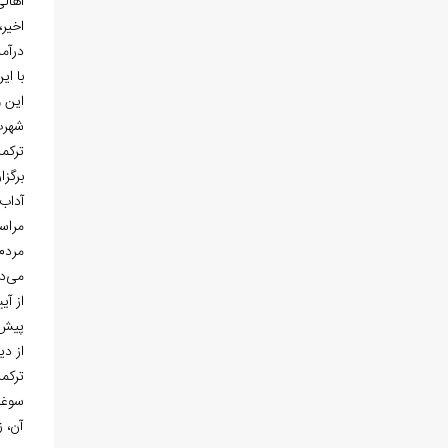
اهالی
اخیر،
درآمد
با ای
این وجود، د
ترکم
برگزا
آداب
مراسم
مردم
می‌دا
از آی
پیش د
از د
ترکم
سوغا
آن، ز