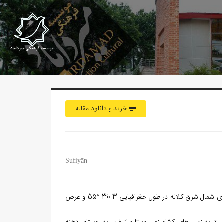
خرید و دانلود مقاله
Sufiyān
روستایی واقع در دهستان تمران، بخش مرکزی شهرستان کلاله. این روستا در 12 کیلومتری شمال شرق کلاله در طول جغرافیایی 3ً 30َ °55 و عرض