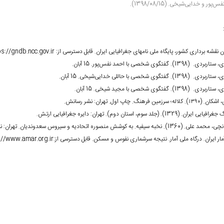
س‌پور و ‌خدایی‌شیخی. (1398/08/15).
ن نقشه برداری کشور، پایگاه ملی نام‏های جغرافیایی ایران. قابل دسترسی از:
ps://gndb.ncc.gov.ir
، ستاربردی.
(1398). گفتگوی شخصی با احمد نفس‌پور. 15 آبان.
، ستاربردی.
(1398). گفتگوی شخصی با حاللی خدایی‌شیخی. 15 آبان.
، ستاربردی.
(1398). گفتگوی شخصی با مجید شیخی. 15 آبان.
لاله؛ سرزمین فرهنگ. چاپ اول. تهران: نشر رسانش.
یران. (1329). (جلد سوم، استان دوم). تهران: دایره جغرافیایی ارتش.
13). نخبه سیفیه. به کوشش منصوره اتحادیه و سیروس سعدوندیان. تهران: نشر تاریخ ایران.
آمار ایران. درگاه ملی آمار. نتیجه سرشماری نفوس و مسکن. قابل دسترسی از:
://www.amar.org.ir