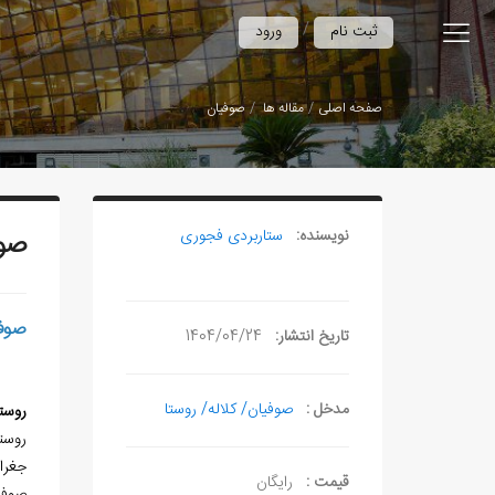
/
ثبت نام
ورود
صفحه اصلی
مقاله ها
صوفیان
نویسنده:
ستاربردی فجوری
صوف
صوف
تاریخ انتشار:
1404/04/24
مدخل :
صوفیان/ کلاله/ روستا
روست
جغرافیایی19ً 28َ °37 و در ارتفا
قیمت :
رایگان