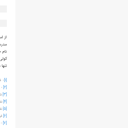
از ا
نام 
کولی‌
تنها
[1]
- فروتن
[2]
- قو
[3]
شیخی
[4]
نفس
[5]
نفس
[6]
فرهنگ
[7]
- م