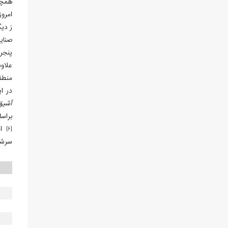
همچنی
امروز
ز دیگ
صنای
پنجر
علاو
منطق
در ای
آشیق
براساس سرشماری رسم
[6]
سرشم