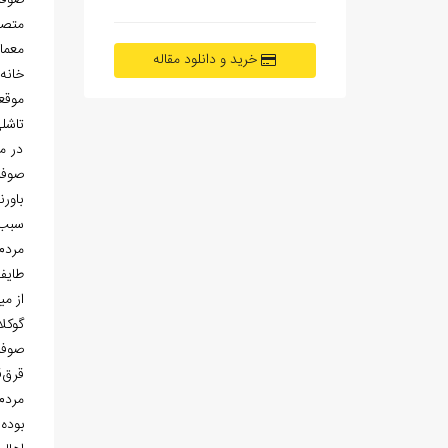
صوفیا
متصل
معما
خرید و دانلود مقاله
خانه‌
موقعی
تاشلی
در م
صوفی
باور
سبب، 
مردم
طایفه
از می
گوکلا
صوفیا
قرق‌ق
مردم
بوده و حدود ۸۰۰ هکتار از این اراضی