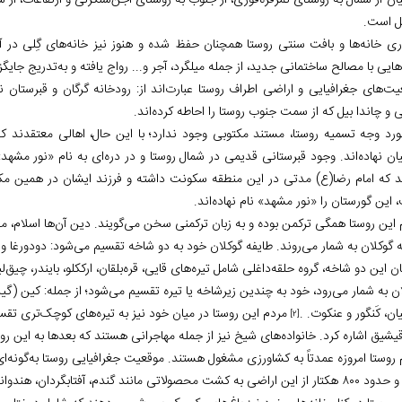
ن از شمال به روستای تمرقره‌قوزی، از جنوب به روستای اَجن‌سنگرلی و ارتفاعات، از
 است.
ری خانه‌ها و بافت سنتی روستا همچنان حفظ شده و هنوز نیز خانه‌های گِلی در آ
هایی با مصالح ساختمانی جدید، از جمله میلگرد، آجر و... رواج یافته و به‌تدریج جای
ت‌های جغرافیایی و اراضی اطراف روستا عبارت‌اند از: رودخانه گرگان و قبرستان نور
 و چاندا بیل که از سمت جنوب روستا را احاطه کرده‌اند.
ورد وجه تسمیه روستا، مستند مکتوبی وجود ندارد؛ با این حال، اهالی معتقدند ک
ان نهاده‌اند. وجود قبرستانی قدیمی در شمال روستا و در دره‌ای به نام «نور مش
ند که امام رضا(ع) مدتی در این منطقه سکونت داشته و فرزند ایشان در همین م
این گورستان را «نور مشهد» نام نهاده‌اند.
 این روستا همگی ترکمن بوده و به زبان ترکمنی سخن می‌گویند. دین آن‌ها اسلام، م
 گوکلان به شمار می‌روند. طایفه گوکلان خود به دو شاخه تقسیم می‌شود: دودورغا و 
ان این دو شاخه، گروه حلقه‌داغلی شامل تیره‌های قایی، قره‌بلقان، ارککلو، بایندر، چیق
ن به شمار می‌رود، خود به چندین زیرشاخه یا تیره تقسیم می‌شود؛ از جمله: کین (گین)‌ل
ن، کَنگور و عنکوت. .
مردم این روستا در میان خود نیز به تیره‌های کوچک‌تری تقس
[2]
یشیق اشاره کرد. خانواده‌های شیخ نیز از جمله مهاجرانی هستند که بعدها به این روس
 روستا امروزه عمدتاً به کشاورزی مشغول هستند. موقعیت جغرافیایی روستا به‌گونه
 به کشت محصولاتی مانند گندم، آفتابگردان، هندوانه و... اختصاص دارد.