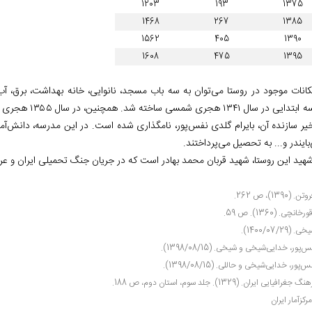
1203
193
1375
1468
267
1385
1562
405
1390
1608
475
1395
مکانات موجود در روستا می‌توان به سه باب مسجد، نانوایی، خانه بهداشت، برق، آب
مدرسه ابتدایی د
خیر سازنده آن، بایرام گلدی نفس‌پور، نامگذاری شده است. در این مدرسه، دانش‌آموز
بایندر و... به تحصیل می‌پرداختند.
 شهید این روستا، شهید قربان محمد بهادر است که در جریان جنگ تحمیلی ایران و عر
. (1390)، ص 262.
رخانچی. (1360). ص 59.
. (1400/07/29).
‌پور، خدایی‌شیخی و شیخی. (1398/08/15).
‌پور، خدایی‌شیخی و حاللی. (1398/08/15).
 جغرافیایی ایران. (1329). جلد سوم، استان دوم، ص 188.
رکزآمار ایران