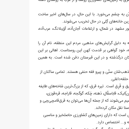
 شرق به زمین‌های کشاورزی روستا و از غرب به روستای دهنه
ن به چشم می‌خورد. با این حال، در سال‌های اخیر ساخت
گزین خانه‌های گِلی در حال تخریب می‌شوند.
 مشهد در شمال، و ارتفاعات آجان‌آده، آق‌بلانگ، عرب‌آده،
ه به دلیل گرایش‌های مذهبی مردم این منطقه، نام آن را
هد»، خود گواهی بر قدمت کهن این روستاست. اهالی بر این
کان درگذشته و در این قبرستان دفن شده است. به همین
ذهب‌شان سنّی و پیرو فقه حنفی هستند. تمامی ساکنان از
حلقه‌داغلی.
‌لیق و قَرِق است. تیره قرق، که از بزرگ‌ترین شاخه‌های طایفه
یک، قاباسقّال، دَهنه، چَکه، گوگجه، قاراجه، قره‌قوزی،
یم می‌شوند که از جمله آن‌ها می‌توان به قرق‌قامچی‌چی و
تا نقل مکان کرده‌اند.
‌ای است که دارای زمین‌های کشاورزی حاصلخیز و مناسبی