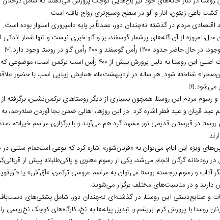
 روستا در کنار خانه‌های خود نیز باغ‌هایی کوچک پرورش می‌دهند که شامل درختان انار،
 کشت باغی زیتون، انار و آلو در سطح وسیع‌تری رواج یافته است.
 اقتصادی مردم در گذشته نه‌چندان دور، عمدتاً بر پایه دامپروری استوار بوده است.
ن‌ حال، امروزه از آن گله‌های پرشمار گوسفند، بز و گاو خبری نیست و تنها شمار اندکی ا
ر حال حاضر حدود ۱۲۰۰ رأس گوسفند و ۶۰۰ رأس گاو در روستا وجود دارد.
[3]
شهرت اصلی این روستا به دلیل پرورش بیش از ۴۰۰ رأس ا
ن‌صحرا» شناخته شود. هر ساله در اردیبهشت‌ماه، همایش زیبایی اسب با حضور علاقه‌
ر می‌شود.
[4]
 و رسوم مردم این روستا، همچون بسیاری از دیگر روستاهای ترکمن‌نشین، برگرفته از 
 عید قربان و عید فطر اشاره کرد. در این روزها، اهالی ضمن بجا آوردن صله‌رحم، به 
 روستا در قبرستان قدیمی نور مشهد گرد هم می‌آیند و با برگزاری مراسم خیرات، صد
رند.
ین‌های ویژه این ایام، می‌توان به «قربان‌شور» اشاره کرد که نوعی استحمام سنتی 
ر رودخانه گرگان انجام می‌شد، یکی از رسوم معنوی و پاکی‌طلبانه پیش از قربانی‌ک
یگر آداب و رسوم برجسته روستا می‌توان به مراسم عروسی ترکمن، «آق‌آش» یا «آق‌قوی
ن دارند و در مناسبت‌های مختلف برگزار می‌شوند.
ت و صنایع‌دستی این روستا، در گذشته‌ای نه‌چندان دور، شامل پشتی‌های دست‌باف 
نان روستا با پرورش کرم ابریشم و تبدیل پیله‌ها به نخ، کارگاه‌های کوچک نخ‌ریسی راه‌