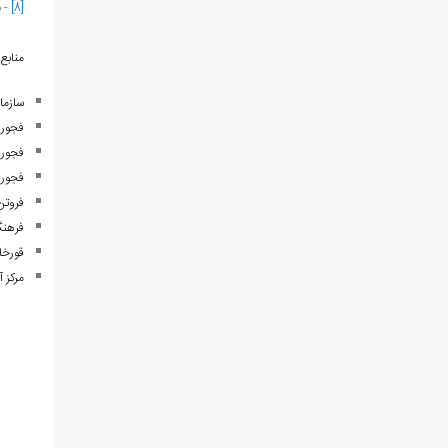
[8]
- نف
منابع:
سازما
فجوری
فجوری
فجوری
فروتن، اشکان. (۱۳۹۰). ک
فرهنگ جغرافیایی ا
قورخانچی، محمد علی. (60
مرکز 