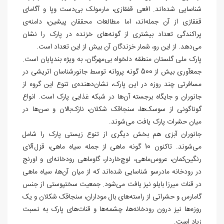
شناسایی شده
اند. افعی قفقازی، مارمولک بی‌‏دست وپا و آگامای
قفقازی از آن جمله
اند، اما مطالعات محققان پیشین، دامنه
ی
پراکندگی تعداد بیشتری از گونه
های خزنده در پارک را نشان
می‌‏دهد. از این رو، شمار خزندگان آن بیش از این تعداد است.
پارک ملی گلستان منطقه دلخواه بی
­مهرگان، به ویژه بندپایان است.
جمع‏آوری بیش از 500 گونه پروانه توسط جانورشناسان اتریشی در
مسافرتی چند روزه در این پارک، نشان
دهنده
­ی تنوع این گروه از
جانوران و جایگاه برجسته آن
ها در شبکه غذایی پارک است. انواع
گوناگونی از سوسک
ها، سنجاقک شکلان، نازک‏‌بالان و سن
ها در
میان حشرات پارک یافت می
شوند.
جانوران آبزی هم بخش دیگری از تنوع زیستی پارک را شامل
می
شوند. تاکنون 10 گونه ماهی از جمله سیاه ماهی، قزل آلای
رنگین‏‌کمان، عروس‌‏ماهی، لوچ‌‏خاردار، گاوماهی رودخانه
ای و اورنج
در رودخانه مادرسو شناسایی شده
اند که از میان آن
ها، سیاه ماهی
در قنات میرزا بایلو نیز یافت می
شود. جمعیت سخت‏پوستی از جنس
گامارس و حشراتی از راسته
های بال موداران، سنجاقک شکلان و یک
روزه
ها نیز درون رودخانه
ها، چشمه
ها و قنات
های پارک به نسبت
زیاد است.