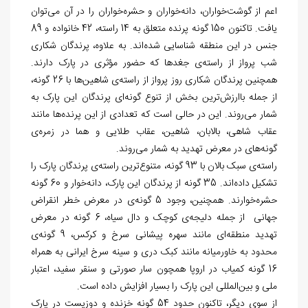
اعم از گوشت‌خواران، دانه
خواران و حشره‏‌خواران را در آن می
توان
یافت. تاکنون 150 گونه پرنده متعلق به 14 راسته، 42 خانواده و 89
جنس در این منطقه شناسایی شده
اند. به علاوه، پرندگان شکاری
شب پرواز از راسته
ی جغدها که حضور مؤثری در پارک دارند.
همچنین پرندگان شکاری روز پرواز از راسته
ی شاهین‏‌ها با 26 گونه،
از جمله باارزش
ترین بخش از تنوع گونه
ای پرندگان این پارک به
شمار می‏‌روند. این در حالی است که تعدادی از این پرنده
ها مانند
عقاب شاهی، بالابان، شاهین، عقاب طلایی و هما در زمره
ی
گونه
های در معرض تهدید به شمار می‌‏روند.
راسته
­ی سبک بالان با 93 گونه، متنوع
ترین راسته
ی پرندگان پارک را
تشکیل داده
اند. 35 گونه از پرندگان این پارک، دانه‏‌خوار و 60 گونه
حشره‏‌خوارند. همچنین، وجود 5 گونه
ی در معرض خطر انقراض
جهانی از جمله دلیجه
ی کوچک و دال سیاه، 6 گونه در معرض
تهدید منطقه
ای مانند سهره پیشانی سرخ و کرکس، 9 گونه
ی
محدود به خاورمیانه مانند کبک دری و سینه سرخ ایرانی به همراه
16 گونه کمیاب در اروپا همچون سار صورتی و سنقر سفید، اعتبار
ملی و بین‌‏المللی این پارک را بسیار افزايش داده است.
از سوی دیگر، تاکنون حدود 54 گونه خزنده و دوزیست در پارک