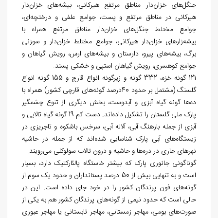
جنگل
های خزان‌‏دار مناطق مرتفع هیرکانی، بیشه
های خزان‌‏دار
هیرکانی در مناطق مرتفع و پست، جوامع علفی و درختچه
ای،
جوامع مختلط جنگل
های خزان
دار مناطق مرتفع همراه با
بیشه‌‏زارهای خزان‏‌دار هیرکانی، جوامع مختلط خزان
دار و سوزنی
برگ، بیشه
های پیرو، دارستان و بیشه‌‏های ارس، رویش گیاهان و
جوامع کوهسری، رویش گیاهان استپی و خشکی پسند.
121 گونه خزه، 332 گونه و زیرگونه انواع قارچ و 155 گونه انواع
گلسنگ (مشتمل بر حدود 40درصد گونه‏‌های قارچی کشور) همراه با
ده
ها گونه گیاه آبزی و آب‏دوست، بخش دیگری از تنوع چشمگیر
پارک ملی گلستان را تشکیل داده‏‌اند. دست کم 19 گونه گیاه تالابی و
آبزی از جمله بارهنگ آبی، آلاله آبی، سرخس باشکوه و تاجریزی در
زیستگاه‌‏های آبی پارک شناسایی شده
اند که از جمله در حاشیه
نهرهای جاری در دره
ها و حاشیه و درون تالاب سولوکلی می
رویند.
گوناگونی جانوری پارک که بیشتر خاستگاه پالئارکتیک دارد، بسیار
است و به تنهایی بیش از 50 درصد پستانداران و حدود یک سوم از
گونه
های فون پرندگان کشور را در خود جای داده است. این در
حالی است که حدود نیمی از گونه
های پرندگان کشور هم به یکی از
صورت
های بومی، مهاجر زمستانی، مهاجر تابستانی یا مهاجر عبوری