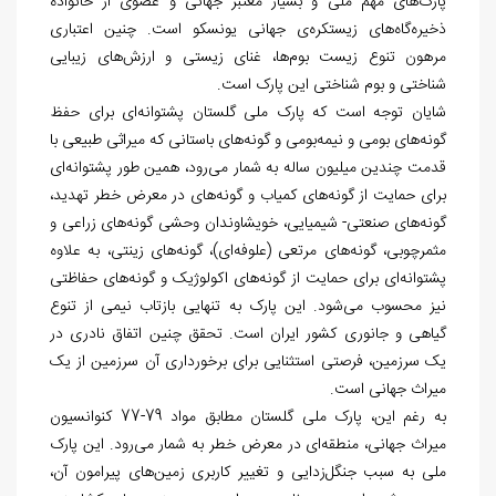
پارک
های مهم ملی و بسیار معتبر جهانی و عضوی از خانواده
ذخیره‏‌گاه
های زیست‏کره
ی جهانی یونسکو است. چنین اعتباری
مرهون تنوع زیست بوم
ها، غنای زیستی و ارزش
های زیبایی
شناختی و بوم شناختی این پارک است.
شایان توجه است که پارک ملی گلستان پشتوانه
ای برای حفظ
گونه
های بومی و نیمه‏‌بومی و گونه
های باستانی که میراثی طبیعی با
قدمت چندین میلیون ساله به شمار می
رود، همین طور پشتوانه
ای
برای حمایت از گونه
های کمیاب و گونه
های در معرض خطر تهدید،
گونه
های صنعتی- شیمیایی، خویشاوندان وحشی گونه
های زراعی و
مثمرچوبی، گونه
های مرتعی (علوفه
ای)، گونه
های زینتی، به علاوه
پشتوانه
ای برای حمایت از گونه
های اکولوژیک و گونه
های حفاظتی
نیز محسوب می
شود. این پارک به تنهایی بازتاب نیمی از تنوع
گیاهی و جانوری کشور ایران است. تحقق چنین اتفاق نادری در
یک سرزمین، فرصتی استثنایی برای برخورداری آن سرزمین از یک
میراث جهانی است.
به رغم این، پارک ملی گلستان مطابق مواد 79-77 کنوانسیون
میراث جهانی، منطقه
ای در معرض خطر به شمار می‏‌رود. این پارک
ملی به سبب جنگل
زدایی و تغییر کاربری زمین‏‌های پیرامون آن،