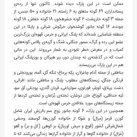
ممکن است در این پارک دیده شوند. تاکنون تنها از رده‏‌ی
پستانداران، 69 گونه متعلق به 6 راسته، 21 خانواده و 50 جنس، از
جمله 3 گونه خارپشت، 6 گونه حشره‏خور، 18 گونه خفاش، 18 گونه
جونده، 16 گونه جانور گوشتخوار، خرگوش شرقی و پایکا در این
منطقه شناسایی شده
اند که پلنگ ایرانی و خرس قهوه
ای بزرگ
ترین
عضو این رده و گرگ، سمور جنگلی، شنگ و گربه
­ی پالاس گونه
هایی
کمیاب و در معرض خطر نابودی به شمار می
روند. این در حالی
است که در گذشته­
ی نه چندان دور، ببر هیرکان و یوزپلنگ ایرانی
هم در این پارک می
زیستند.
مناطقی از جمله آدام چاغرلان، یِکِه بِرماغ؛ تنگه گل، آلمه، یورونجَلی و
قرنگی جنگل، زیستگاه
های مطلوب پلنگ و مناطقی مانند افرالی،
دشت ییلاق، کویلر، قورتوی، سوارباغی، قربان گَلدی، پودِنلی آق سو،
لَتِه خداقلی، آلوباغ، خان دوشان، تخته‏‌ی بُزاغان و تخته
ی کردها از
جمله زیستگاه
های مورد علاقه
ی خرس قهوه
ای است.
همچنین در این پارک، 6 گونه جانور زوج سم باارزش ایران شامل
گوزن قرمز (مرال) و شوکا از خانواده گوزن‏‌ها، گوسفند وحشی
شمال‌‏شرقی کشور (قوچ و میش اوریال)، بز کوهی (کل و بز) و آهو
(غزال) از خانواده گاوها و گراز از خانواده گرازها زندگی می
کنند که تا