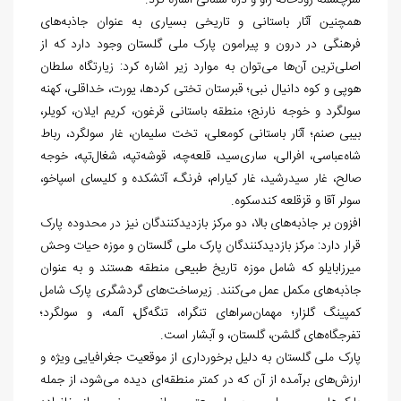
سرچشمه رودخانه زاو و دره‏‌ شمالی اشاره کرد.
همچنین آثار باستانی و تاریخی بسیاری به عنوان جاذبه‏‌های
فرهنگی در درون و پیرامون پارک ملی گلستان وجود دارد که از
اصلی
ترین آن
ها می
توان به موارد زیر اشاره کرد: زیارتگاه سلطان
هوپی و کوه دانیال نبی؛ قبرستان تختی کردها، یورت، خداقلی، کهنه
سولگرد و خوجه نارنج؛ منطقه باستانی قرغون، کریم ایلان، کویلر،
بی‏بی صنم؛ آثار باستانی کومعلی، تخت سلیمان، غار سولگرد، رباط
شاه
عباسی، افرالی، ساری‏‌سید، قلعه‏‌چه، قوشه‌تپه، شغال‏‌تپه، خوجه
صالح، غار سیدرشید، غار کیارام، فرنگ، آتشکده و کلیسای اسپاخو،
سولر آقا و قزقلعه کندسکوه.
افزون بر جاذبه
های بالا، دو مرکز بازدیدکنندگان نیز در محدوده پارک
قرار دارد: مرکز بازدیدکنندگان پارک ملی گلستان و موزه حیات وحش
میرزابایلو که شامل موزه تاریخ طبیعی منطقه هستند و به عنوان
جاذبه‌‏های مکمل عمل می‏‌کنند. زیرساخت
های گردشگری پارک شامل
کمپینگ گلزار؛ مهمان‏‌سراهای تنگراه، تنگه‌‏گل، آلمه، و سولگرد؛
تفرجگاه‌‏های گلشن، گلستان، و آبشار است.
پارک ملی گلستان به دلیل برخورداری از موقعیت جغرافیایی ویژه و
ارزش
های برآمده از آن که در کمتر منطقه
ای دیده می
شود، از جمله