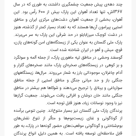
چند دهه‏‌ی پیش جمعیت چشمگیری داشتند، به طوری که در سال
1367ش، تنها تعداد آهوان این پارک بیش از 600 رأس بود. این
آهوان، بخشی از جمعیت آهوان دشت
­های مرکزی ایران و مناطق
استپی پیرامون آن
ها هستند که به تعداد بسیار کمتر از گذشته، هنوز
در دشت کوچک میرزابایلو در حد شرقی این پارک به سر می
برند.
پارک ملی گلستان به عنوان یکی از زیستگاه
های امن گونه
های پازن،
قوچ، میش و آهو در ایران شناخته شده است.
گوسفند وحشی در مناطق تپه ماهوری پارک، از جمله آلمه و سولگرد
و بز کوهی در زیستگاه‌‏های صخره‌‏ای پارک مانند صخره‌‏های گلزار و
آدام چاغرلان، موجوداتی بارز به شمار می‏‌روند. مرال‏‌ها، زیستگاه‏های
جنگلی باز و حد میانی جنگل و مناطق استپی از جمله مناطق
سوارباغی و ییلاق را ترجیح می
دهند و شوکاها هم بیشتر در مناطق
جنگلی مانند خان دوشان و افرالی یافت می
شوند. جمعیت گرازها
نیز با وجود نوسانات زیاد، هنوز قابل توجه است.
پرندگان پارک ملی گلستان نیز بسیار متنوع‏‌اند. چنین تنوعی برآمده
از گوناگونی و غنای زیست‏‌بوم
ها و متأثر از تنوع نقش
های
بوم‏‌شناختی و گوناگونی موقعیت
های حضور گونه
ها در پارک، به طور
قابل ملاحظه
ای توسعه یافته است. به همین دلیل، انواع پرندگان