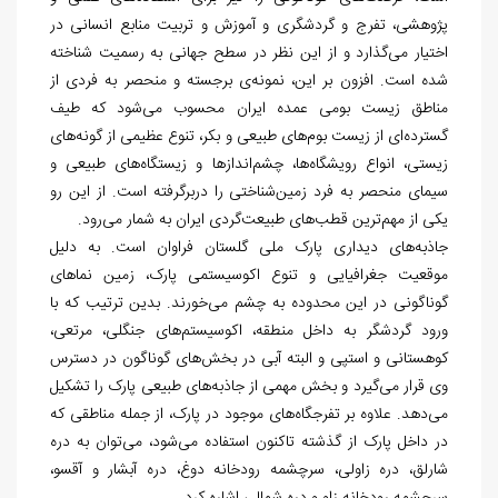
پژوهشی، تفرج و گردشگری و آموزش و تربیت منابع انسانی در
اختیار می
گذارد و از این نظر در سطح جهانی به رسمیت شناخته
شده است. افزون بر این، نمونه
­ی برجسته و منحصر به فردی از
مناطق زیست بومی عمده ایران محسوب می
شود که طیف
گسترده
ای از زیست بوم‏‌های طبیعی و بکر، تنوع عظیمی از گونه‏‌های
زیستی، انواع رویشگاه‌‏ها، چشم‏‌اندازها و زیستگاه‌‏های طبیعی و
سیمای منحصر به فرد زمین‌‏شناختی را دربرگرفته است. از این رو
یکی از مهم
ترین قطب‏‌های طبیعت‏‌گردی ایران به شمار می
رود.
جاذبه
های دیداری پارک ملی گلستان فراوان است. به دلیل
موقعیت جغرافیایی و تنوع اکوسیستمی پارک، زمین نماهای
گوناگونی در این محدوده به چشم می
خورند. بدین ترتیب که با
ورود گردشگر به داخل منطقه، اکوسیستم
های جنگلی، مرتعی،
کوهستانی و استپی و البته آبی در بخش
های گوناگون در دسترس
وی قرار می
گیرد و بخش مهمی از جاذبه
های طبیعی پارک را تشکیل
می
دهد. علاوه بر تفرجگاه
های موجود در پارک، از جمله مناطقی که
در داخل پارک از گذشته تاکنون استفاده می
شود، می
توان به دره
شارلق، دره زاولی، سرچشمه رودخانه دوغ، دره آبشار و آق‏سو،