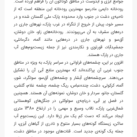
جوامع آبزی و آبدوست در مناطق گوناگون آن را فراهم آورده است.
رودخانه دایمی مادرسو مهم‏ترین رودخانه این منطقه است که از
ناحیه
­ی دشت در جنوب وارد محدوده پارک ملی گلستان شده و در
مسیر خود، پیش از خروج از تنگراه در غرب پارک، نهرهای جاری در
دره‏‌های مشرف به آن می‏‌پیوندند. رودخانه‏‌های زاو، خان دوشان،
آق‏‌سو و نهرهای جاری در دره
هایی مانند آلمه، دگرمانلی،
جمشیدآباد، قورتوی و نکارمندی نیز از جمله زیست
بوم‌‏های آب
جاری در پارک هستند.
افزون بر این، چشمه‌‏های فراوانی در سراسر پارک، به ویژه در مناطق
جنوب غربی آن پراکنده‌‏اند که مهم‏ترین منابع آبی آن را تشکیل
می‏‌دهند. سرچشمه‏‌های آبشار و چشمه‌‏های آق‏‌سو، سولگرد، شور،
آلمه، کرکولی، دشت، چنده‌‏عباس، ریگ چشمه، چشمه غلام، گلشن،
گلستان، جانو، سردار و خان دوشان، نمونه‏‌های آن هستند. همچنین
در فصل پر آبی، دریاچه­
ی سولوکلی در جنگل‏‌های کوهستانی
شمال‏‌غربی پارک، تالاب وسیع و مهمی را در ارتفاع 1380 متری
ایجاد می‏‌کند که دست کم یک متر ژرفا دارد. این زیست­
بومِ آب
ساکن، زیستگاه گونه‏‌های بسیار متنوع و نادری از گیاهان آبزی، از
جمله یک گونه‏‌ی جدید است. قنات
های موجود در مناطق دشت،