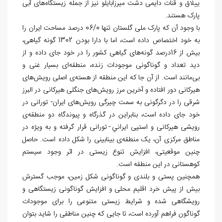
ییلاق و قنات دایمی دشت میرزابایلو نیز از جمله­ زیستگاه
های آبی
پارک هستند.
با وجود آن که پارک ملی گلستان تنها 06/0 درصد مساحت ایران را
به خود اختصاص داده است، اما با دارا بودن 1302 گونه گیاهی،
بیش از 16درصد گونه
های گیاهی کشور را در خود جای داده و از
دید تعداد و گوناگونی موجودات زنده، منطقه
ای بسیار غنی و
بی‏‌مانند است. از آن جا که این منطقه از هسته
­ی اصلی رویش
­های
هیرکانی دور افتاده و آخرین مرز رویش‏‌های جنگلی هیرکانی در البرز
شرقی را در دگرگونی به سمت چیرگی رویش‏‌های ایران- تورانی در
خود جای داده است، بنابراین در گذرگاه و پیوندگاه دو منطقه
­ی
رویشی هیرکانی و استپی ایراني - تورانی قرار گرفته و به ویژه در
مناطق مرکزی آن، یک منطقه‏‌ی بینابینی را شکل داده است. حاصل
چنین موقعیتی، افزایش تنوع زیستی در اثر وجود سیستم
کوهستانی در این منطقه است.
همچنین پستی و بلندی و گوناگونی شکل زمین، موجب گسترش
بیش از پیش خرد اقلیم محلی و افزایش گوناگونی زیستگاهی و
رویشگاهی شده و شرایط زیستی متنوعی را برای موجودات
گوناگون فراهم آورده است، تا جایی که چنین مناطقی را شاید بتوان