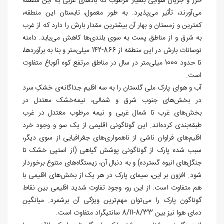
خزر و جریان هوایی بسیار مرطوب که بادهای غربی به این منطقه
می
آورند، تأثیر می
پذیرد. به طور معمول، تابستان این منطقه،
کمترین و زمستان و بهار آن بیشترین مقدار بارش را دارد که از غرب
به شرق و از مناطق پست به سوی بلندی­
ها کاهش می
یابد. دامنه
نوسانات بارش در این منطقه از 866-142 میلی
متر و بنا به برآوردها،
تا حدود 1000 میلی
متر در سال در مناطق مرتفع کوه آلوباغ متفاوت
است.
آب و هوای پارک ملی گلستان را به سه اقلیم جداگانه‌‏ی خشکِ سرد
در بخش
های جنوب شرق و شمالی، نیمه
خشک معتدل در
بخش
های غرب تا شمال غربی و نیمه مرطوب معتدل در غرب
طبقه‏‌بندی کرده
اند. این گوناگونی اقلیمی از یک سو و وجود خرد
اقلیم
های فراوان ناشی از ناهمواری
های جغرافیایی از سوی دیگر،
سبب شده پارک از گوناگونی پوشش گیاهی (از استپی خشک تا
جنگل
های انبوه گسترده) و به دنبال آن، زیستگاه
های متنوع برخوردار
شود. افزون بر این، سیمای پارک در هر یک از بخش
های اقلیمی با
هم متفاوت است. از این رو، وجود تفاوت شدید اقلیمی بین نقاط
گوناگون پارک را می‏‌توان مهم
ترین ویژگی آن برشمرد. میانگین
دمای هوا نیز بین 8/33-8/11 سانتی‏گراد متفاوت است.