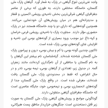
واجد غنی­
ترین تنوع گیاهی در پارک به شمار آورد. گیاهان پارک ملی
گلستان، خاستگاه مختلفی دارند، به
طوری که برخی از عناصر
جغرافیای گیاهی شرقی‌ترین بخش ناحیه‏‌ی رویشی اکسینی و قفقاز
و مدیترانه
ای هم در میان رویش
های آن خودنمایی می‏‌کنند.
همچنین گونه‌‏هایی که دارای دو یا چند خاستگاه هستند نیز در پارک
حضوری مؤثر دارند. مجاورت پارک با ناحیه
ی رویشی فرعی خراسان
و کپه داغ نیز موجب ورود بسیاری از گونه
های بومی این ناحیه و
افزایش غنای گونه
های بومی پارک شده است.
تاکنون چندین گونه بومی یا کم و بیش بومی، درون و پیرامون پارک
ملی گلستان شناخته شده‌‏اند. گیاه‌‏شناسان، نام بیشتر این گیاهان را
به نام گلستان یا مناطقی از آن نام
گذاری کرده
اند، مانند زعفران
آلمه. در جدول زیر، تعدادی از گیاهان بومی، نیمه بومی، نادر و در
حال انقراض، که فقط در محدوده‌‏ی پارک ملی گلستان یافت
شده‏‌اند، معرفی شده است. در واقع پارک ملی گلستان، جدا از
گونه‌‏های انحصاری، بومی و نیمه‏‌بومی خود، جایگاه عناصری است
که خاستگاه جغرافیای گیاهی متفاوتی دارند.
گوناگونی جوامع و رویش‏‌های گیاهی پارک ملی گلستان به صورت
زیر قابل دسته
بندی است: جنگل
های خزان
دار مناطق پست هیرکانی،