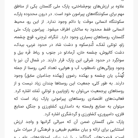
علاوه بر ارزش­
های بوم­
شناختی، پارک ملی گلستان یکی از مناطق
مهم برای سکونتگاه­
های پیرامون خود است. در درون محدوده پارک،
سکونتگاه انسانی موقت یا دائم وجود ندارد. از این رو، محیط
انسانی فقط محدود به ساکنان اطراف می‏شود. پیرامون پارک ملی
گلستان، روستاهای بسیاری وجود دارد. تنگراه، تِرجِنی، قوچ چشمه،
زاو، توتلی تَمَک، کُندِسکوه و دشت شاد در حدود غربی، بیدک،
دشت کالپوش، چشمه خان، آرمادلو در جنوب و رباط قَره بیل و
سولگِرد در حدود شرقی این پارک قرار دارند. در شمال آن نیز با
وجود ویژگی
های نامطلوب آب و هوایی، تعداد کمی روستا از جمله
لُهُندُر، یان چشمه و بهکده رضوی (بهکده­ جذامیان سابق) وجود
دارند. به طور کلی، جمعیت این روستاها چندان زیاد نیست و از
روستاهای پرجمعیت می
توان به زاوپایين و توتلي تَمَك اشاره کرد.
فعالیت
های اقتصادی روستاهای پیرامونی پارک زیاد است که
می‏توان به صنایع وابسته به دامداری، کشاورزی و جنگل، صنایع
فلزی، دامپروری، کشاورزی و گردشگری اشاره کرد.
پارک ملی گلستان ضمن آن که میراثی گران‏بها و واجد ارزش
استثنایی برای ارائه و بیان مفاهیم طبیعی و فرهنگی از میراث ملی
است، فرصت
های گوناگونی را نیز برای استفاده
های علمی و