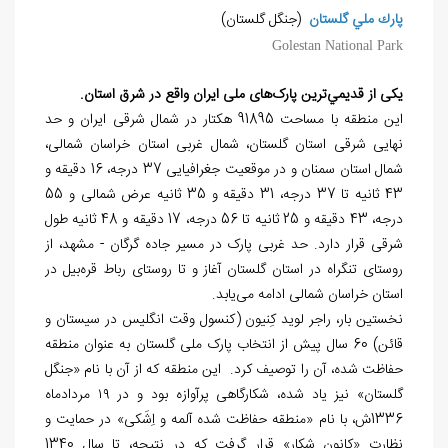
پارك ملي گلستان
(جنگل گلستان)
Golestan National Park
یکی از قديمي
ترين پارک‏‌های ملی ایران واقع در شرق استان.
این منطقه با مساحت 91895 هکتار در شمال شرقی ایران و حد
نهایی شرقی استان گلستان، شمال غربی استان خراسان شمالی،
شمال استان سمنان و در موقعیت جغرافیایی 37 درجه، 16 دقیقه و
43 ثانیه تا 37 درجه، 31 دقیقه و 35 ثانیه عرض شمالی و 55
درجه، 43 دقیقه و 25 ثانیه تا 56 درجه، 17 دقیقه و 48 ثانیه طول
شرقی قرار دارد. حد غربی پارک در مسیر جاده گرگان - مشهد، از
روستای تنگراه در استان گلستان آغاز و تا روستای رباط قره
بیل در
استان خراسان شمالی ادامه می
یابد.
نخستین بار، راجر لوید کِنیون (کنسول وقت انگلیس در سیستان و
قائن) 60 سال پیش از انتخاب پارک ملی گلستان به عنوان منطقه
حفاظت شده، آن را توصیف کرد. این منطقه که از آن با نام «جنگل
گلستان» نیز یاد شده، شکارگاهی پرآوازه بود و در ۱۹ مردادماه
1336ش، با نام «منطقه حفاظت شده آلمه و اِشَکی» در حمایت و
نظارت «کانون شکار» قرار گرفت که در نتیجه، تا سال 1340