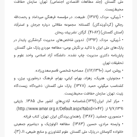
ملی گلستان. (جلد مطالعات اقتصادی اجتماعی‏). تهران: سازمان حفاظت
محیط
زیست.
• دُربیکی، مزدک. (1389). طبیعت. در مؤسسه فرهنگي ميرداماد و رحمت
الله
رجائي (گردآورندگان). گلستانه: مجموعه مقالاتی درباره جرجان و استرآباد
(استان گلستان) (82-41). گرگان: نشر پيك ريحان.
• دُربیکی، مزدک. (1392). تدوین شاخص
های مدیریت گردشگری پایدار در
پارک
های ملی ایران با تاکید بر نگرش بومی؛ مطالعه موردی پارک ملی گلستان.
پایان
نامه دکتری مدیریت چاپ نشده. دانشگاه آزاد اسلامی واحد علوم و
تحقيقات تهران.
• روشن، امید. (1/12/1390). مصاحبه شخصي قاسم سعدی
زاده.
• مجنونیان، هنریک، زهزاد، بهرام، كيابي، بهرام، فرهنگ دره
شوري، بيژن، و
كشتاسب ميگوني، حميد. (1378). پارک ملی گلستان: ذخيره
گاه زيست
گاه
زنيت. تهران: سازمان حفاظت
محیط
زیست.
• مرکز آمار ایران.(1391).شناسنامه آبادي
هاي كشور سال 1385. بازیابی
9/7/1391 از: (
http://www.amar.org.ir/Default.aspx?tabid=1042
).
• منصوری، جمشید. (1387). راهنمای پرندگان ایران. تهران: کتاب فرزانه.
• وارسته مرادی، حسين. (1383). مطالعه اکولوژیک و دینامیزم جمعیتی
خانواده گاوسانان در پارک ملی گلستان. علوم کشاورزی و منابع طبیعی، 11، (3)،