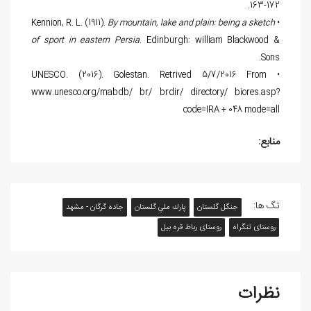
172-163.
By mountain, lake and plain: being a sketch
• Kennion, R. L. (1911).
of sport in eastern Persia
. Edinburgh: william Blackwood &
Sons.
• UNESCO. (2016). Golestan. Retrived 5/7/2016 From
www.unesco.org/mabdb/ br/ brdir/ directory/ biores.asp?
code=IRA + 048 mode=all
منابع:
تگ ها:
جنگل گلستان
پارك ملي گلستان
جاده گرگان - مشهد
روستای تنگراه
روستای رباط قره بیل
نظرات