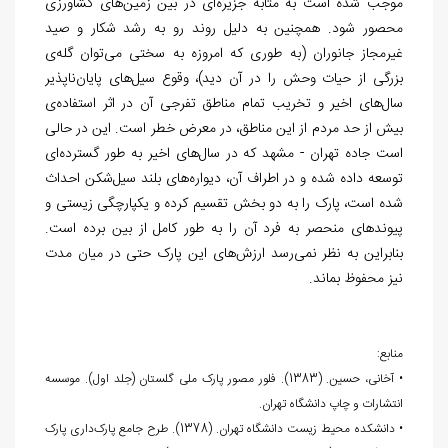
موجب شده است به مثابه جزیره
ای در بین زمین‏‌های کشاورزی
محصور شود. همچنین به دلیل روند رو به رشد شکار و صید
غیرمجاز جانوران (به طوری که امروزه به سختی می
توان گله
ی
بزرگی از حیات وحش را در آن دید)، وقوع سیل
های پایان
ناپذیر
سال
های اخیر و تخریب تمام مناطق تفرجی آن در اثر استفاده
ی
بیش از حد مردم از این مناطق، در معرض خطر است. این در حالی
است جاده تهران - مشهد که در سال
های اخیر به طور گسترده
ای
توسعه داده شده و در اطراف آن، دیواره
های بلند سیل
شکن احداث
شده است، پارک را به دو بخش تقسیم کرده و یکپارچگی زیستی و
پیوندهای منحصر به فرد آن را به طور کامل از بین برده است.
بنابراین به نظر نمی
رسد ارزش
های این پارک حتی در میان مدت
نیز محفوظ بماند.
منابع:
• آخانی، حسین. (1383). فلور مصور پارک ملی گلستان (جلد اول). موسسه
انتشارات و چاپ دانشگاه تهران.
• دانشکده
محیط‌
زیست دانشگاه تهران. (1378). طرح جامع پارک
داری پارک