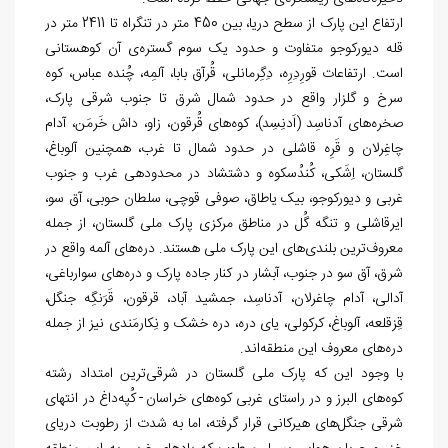
ارتفاع این پارک از سطح دریا، بین 450 متر در تنگراه تا 2411 متر در
قله دیورکوجو متفاوت و حدود یک سوم گستره
­ی آن کوهستانی
است. ارتفاعات قورِدِرِه، دِگِرمانلی، قُرآق بابا، آلمِه، چُنده عباس، کوه
سرخ و گلزار واقع در حدود شمال شرق تا جنوب شرقی پارک،
صخره
های آدناسِد (اَدنِسِد)، کوه‌‏های قُرقون، زاو، داش خَرمَن، آدام
چاغِرلان و قَرِه قاشلی در حدود شمال تا غرب، همچنین آلوباغ،
گلستان، اِشَکی، کُندُسکوه و دشت‏شاد در محدوده‏ی غرب و جنوب
غربی و دیورکوجو، بیک یاطاق، صوفی قوچی، سلطان حوبی، آق سو،
ایرقاشلی و تنگه گُل در مناطق مرکزی پارک ملی گلستان، از جمله
معروف
ترین بلندی‏‌های این پارک ملی هستند. دره‌‏های آلمه واقع در
شرق، آق سو در جنوب، آبشار در کنار جاده پارک و دره
های سوارباغی،
آدالی، آدام چاغرلان، آدناسِد، جمشید آباد، قرقون، قَرَنگِه جنگل،
قِزقلعه، آلوباغ، کرکولی، یای دره، دره خشک و نِکارمَندی نیز از جمله
دره
های معروف این منطقه
اند.
با وجود این که پارک ملی گلستان در شرقی
ترین امتداد رشته
کوه
های البرز و در راستای غربی کوه
های خراسان - کُپه
داغ در انتهای
شرقی جنگل
های هیرکانی قرار گرفته، اما به شدت از رطوبت دریای