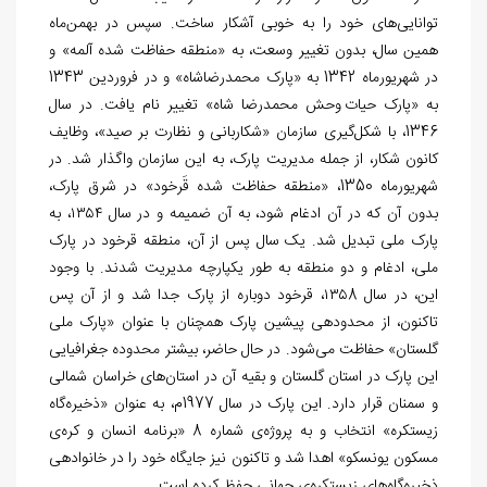
توانایی
های خود را به خوبی آشکار ساخت. سپس در بهمن‌‏ماه
همین سال، بدون تغییر وسعت، به «منطقه حفاظت شده آلمه» و
در شهریورماه 1342 به «پارک محمدرضاشاه» و در فروردین 1343
به «پارک حیات وحش محمدرضا شاه» تغییر نام یافت. در سال
1346، با شکل­
گیری سازمان «شکاربانی و نظارت بر صید»، وظایف
کانون شکار، از جمله مدیریت پارک، به این سازمان واگذار شد. در
شهریورماه 1350، «منطقه حفاظت شده قَرخود» در شرق پارک،
بدون آن که در آن ادغام شود، به آن ضمیمه و در سال ۱۳۵۴، به
پارک ملی تبدیل شد. یک سال پس از آن، منطقه قرخود در پارک
ملی، ادغام و دو منطقه به طور یکپارچه مدیریت شدند. با وجود
این، در سال ۱۳۵8، قرخود دوباره از پارک جدا شد و از آن پس
تاکنون، از محدوده‏ی پیشین پارک همچنان با عنوان «پارک ملی
گلستان» حفاظت می‏‌شود. در حال حاضر، بیشتر محدوده جغرافیایی
این پارک در استان گلستان و بقیه آن در استان
های خراسان شمالی
و سمنان قرار دارد. این پارک در سال 1977م، به عنوان «ذخیره‌‏گاه
زیست‏کره» انتخاب و به پروژه­
ی شماره 8 «برنامه انسان و کره­
ی
مسکون یونسکو» اهدا شد و تاکنون نیز جایگاه خود را در خانواده­ی
ذخیره
گاه
های زیست‏کره
­ی جهانی حفظ کرده است.