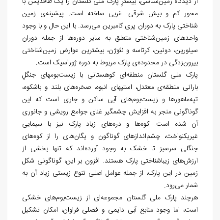
از دیدگاه زمین‏‌شناسی، بیشترِ پارک ملی گلستان را یک طاقدیس با
محور کم و بیش شرقی- غربی ساخته است. پیشینه‏‌ی زمین
شناختی پارک به دوران پری کامبرین می‏‌رسد. با این حال و با وجود
واحدهای زمین‏‌شناختی متعلق به سایر دوره‌‏ها از جمله دوران
سیلورین، دونین، کرتاسه و نئوژن، بیشترین عوارض زمین‏‌شناختی
بیرون‏‌زدگی در محدوده‌‏ی پارک مربوط به دوره ژوراسیک است.
پارک ملی گلستان منطقه‌‏ای کوهستانی با زیست
بوم‏های جنگلِ
بارانی منطقه‏‌ی معتدل، استپ‏های انبوه، صخره‏‌های بلند و باشکوه،
تپه‏‌ماهورها و زیست
بوم‏‌های آبی ساکن و جاری است که این
گوناگونی منجر به افزایش چشمگیر غنای جوامع رویشی و جانوری
آن شده است. کوه‌‏ها و دره‏‌های زیاد پارک نیز با سیمایی
غیریکنواخت، چشم‌‏اندازهای گوناگون و یگان‌ه‏ای را از کوه‌‏های
جنگلی سرسبز تا خشک به وجود آورده‌‏اند که تنها بخشی از
ارزش‏‌های زیباشناختی پارک هستند. افزون بر این، گوناگونی شکل
زمین در این پارک، از جمله عوامل اصلی تنوع زیستی زیاد آن به
شمار می‏‌رود.
هرچند پارک ملی گلستان مجموعه‌‏ای از زیست
بوم‏‌های خشکی
است، اما وجود منابع آبی دایمی و فصلی فراوان، امکان تشکیل