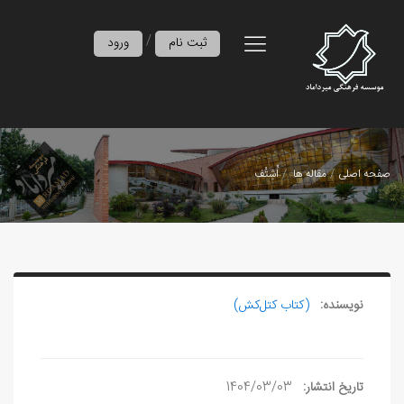
/
ثبت نام
ورود
صفحه اصلی
مقاله ها
اُشِتُف
نویسنده:
(کتاب کتل‌کش)
تاریخ انتشار:
1404/03/03