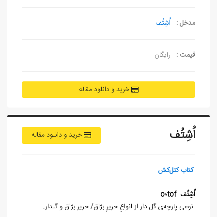
مدخل :
اُشِتُف
قیمت :
رایگان
خرید و دانلود مقاله
اُشِتُف
خرید و دانلود مقاله
کتاب کتل‌کش
اُشِتُف
tof
s̄
o
نوعی پارچه‌ی گل دار از انواعِ حریرِ برّاق/ حریر برّاق و گلدار.