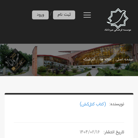
/
ثبت نام
ورود
صفحه اصلی
مقاله ها
اَلَم شَنگه
نویسنده:
(کتاب کتل‌کش)
تاریخ انتشار:
1404/02/16