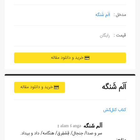
مدخل :
اَلَم شَنگه
قیمت :
رایگان
خرید و دانلود مقاله
اَلَم شَنگه
خرید و دانلود مقاله
کتاب کتل‌کش
اَلَم شَنگه
:
alam s̄ angə
سر و صدا/ جنجال/ قِشقِرق/ هنگامه/ داد و بیداد.