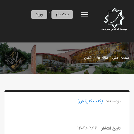
/
ثبت نام
ورود
صفحه اصلی
مقاله ها
آسُمان
نویسنده:
(کتاب کتل‌کش)
تاریخ انتشار:
1404/02/16