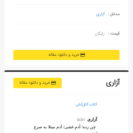
مدخل :
آزاری
قیمت :
رایگان
خرید و دانلود مقاله
آزاری
خرید و دانلود مقاله
کتاب کتل‌کش
آزاری
āzāri
جِن زده/ آدمِ غشی/ آدم مبتلا به صرع