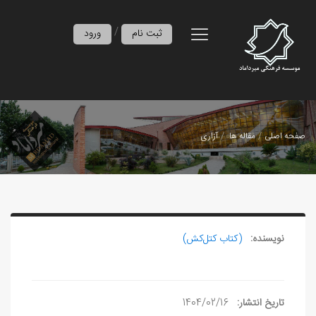
/
ثبت نام
ورود
صفحه اصلی
مقاله ها
آزاری
نویسنده:
(کتاب کتل‌کش)
تاریخ انتشار:
1404/02/16