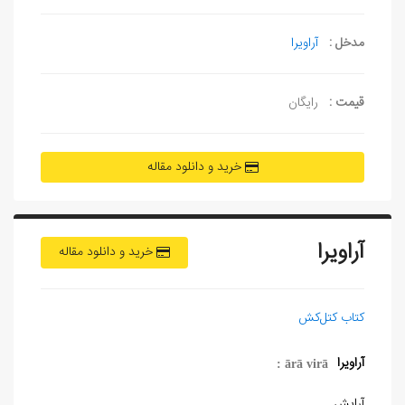
مدخل :
آراویرا
قیمت :
رایگان
خرید و دانلود مقاله
آراویرا
خرید و دانلود مقاله
کتاب کتل‌کش
آراویرا
ār
ā
vir
ā :
آرایش