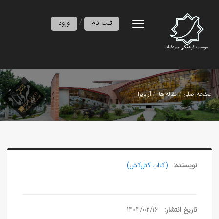
/
ثبت نام
ورود
صفحه اصلی
مقاله ها
آراویرا
نویسنده:
(کتاب کتل‌کش)
تاریخ انتشار:
1404/02/16