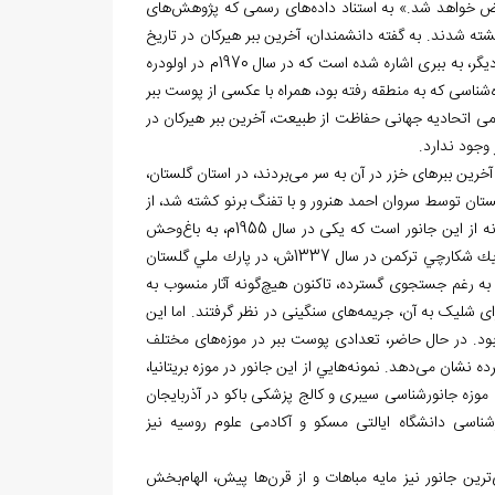
های رسمی که پژوهش
های
شته شدند. به گفته
دانشمندان، آخرین ببر هیرکان در تاریخ
داغ کشته شد. در پژوهشی دیگر، به ببری اشاره شده است که در سال 1970م در اولودره
شناسی که به منطقه رفته بود، همراه با عکسی از پوست ببر
سمی اتحادیه
جهانی حفاظت از طبیعت، آخرین ببر هیرکان در
 وجود ندارد.
آخرین ببرهای خزر در آن به سر می
بردند، در استان گلستان،
133ش نزدیک روستای آق قمیش گلستان توسط سروان احمد هنرور و با تفنگ برنو کشته شد، از
 این جانور است که یکی در سال 1955م، به باغ
وحش
هگن بک در ‏‏هامبورگ آلمان انتقال یافت و در سال 1960م، از بین رفت و دیگری، توسط يك شكارچي تركمن در سال 1337ش، در پارك ملي گلستان
ه رغم جستجوی گسترده، تاكنون هيچ
گونه آثار منسوب به
های سنگینی در نظر گرفتند. اما این
بود. در حال حاضر، تعدادی پوست ببر در موزه
های مختلف
مرده نشان می
دهد. نمونه
هايي از اين جانور در موزه
بریتانیا،
زه جانورشناسی سیبری و کالج پزشکی باکو در آذربایجان
شناسی دانشگاه ایالتی مسکو و آکادمی علوم روسیه نیز
ترین جانور نیز مایه
مباهات و از قرن
ها پیش، الهام
بخش