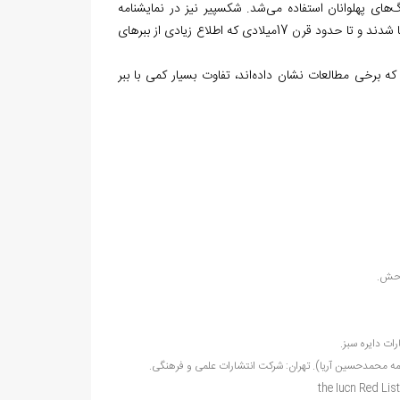
گ
های پهلوانان استفاده می
شد. شکسپیر نیز در نمایشنامه
مکبث، از ببر هیرکانی یاد کرده است. ببر هیرکان نخستین ببری بود که اروپاییان با آن آشنا شدند و تا حدود قرن 17میلادی که اطلاع زیادی از ببرهای
که برخی مطالعات نشان داده
اند، تفاوت بسیار کمی با ببر
مه محمدحسین آریا). تهران: شرکت انتشارات علمی و فرهنگی.
the Iucn Red List