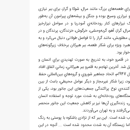
راي طعمه
های بزرگ مانند مرال، شوکا و گراز، برای ببر نیازی
و نیزاری وسیع بوده و جنگل و بیشه
های پیرامون آن به
طور
یزارهای کنار رودخانه
ي آمودریا و در سواحل نیزارخیز
ل، گراز، آهو، گربه
وحشی، خرگوش، خزندگان، پرندگان و در
مطلوبش، مانند گراز را تا فواصل طولانی دنبال می
کرد و به
برد ویژه برای شکار طعمه، ببر هیرکان برخلاف زیرگونه
های
خوار بود.
ي در قلمرو خود، به تدريج به صورت تهديدي براي انسان و
شد. آخرين تهاجم به قلمرو ببر هيركاني، زماني اتفاق افتاد
روه
هاي بين
المللي حفظ
بود، زیرا شكار غيرمجاز و ديگر عوامل محيطي، باعث از بين
ننده
ي نوع پراکندگی جمعیت
های این جانور بود، یکی از
ستگاه
های رودخانه
ای به شدت مورد توجه و استفاده انسان
ی، زنده
گیری آن
ها نیز بر کاهش جمعیت این جانور منحصر
می
گرفتند و به تهران می
آوردند.
ب شده است. این ببر که از نژادی باشکوه با پوستی به رنگ
ما زیستگاه آن به
شدت محدود شده است ... آنچه در این