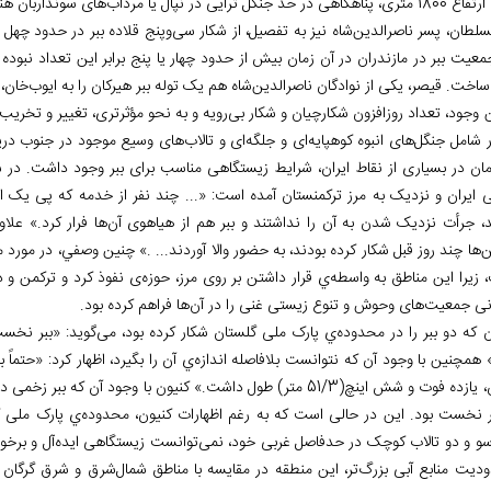
ناهگاهی در حد جنگل ترايی در نپال یا مرداب
های سونداربان هن
سلطان، پسر ناصرالدین
شاه نیز به تفصیل، از شکار سی
و
پنج قلاده ببر در حدود چهل ر
عیت ببر در مازندران در آن زمان بیش از حدود چهار یا پنج برابر این تعداد نبوده
 ساخت. قیصر، یکی از نوادگان ناصرالدین
شاه هم یک توله ببر هیرکان را به ایوب
خان، 
ن وجود، تعداد روزافزون شکارچیان و شکار بی
رویه و به نحو مؤثرتری، تغییر و تخری
ر شامل جنگل
های انبوه کوهپایه
ای و جلگه
ای و تالاب
های وسیع موجود در جنوب دریای 
مان در بسیاری از نقاط ایران، شرایط زیستگاهی مناسب برای ببر وجود داشت. در س
 ایران و نزدیک به مرز ترکمنستان آمده است: «... چند نفر از خدمه که پی یک
د، جرأت نزدیک شدن به آن را نداشتند و ببر هم از هیاهوی آن
ها فرار کرد.» علا
ن
ها چند روز قبل شکار کرده بودند، به حضور والا آوردند... .» چنين وصفي، در مورد 
 زیرا اين مناطق به واسطه
ي قرار داشتن بر روی مرز، حوزه
‏ی نفوذ کرد و ترکمن و 
انی جمعیت
های وحوش و تنوع زیستی غنی را در آن
ها فراهم کرده بود.
 که دو ببر را در محدوده
ي پارک ملی گلستان شکار کرده بود، می
گوید: «ببر نخس
» همچنین با وجود آن که نتوانست بلافاصله اندازه
ي آن را بگیرد، اظهار کرد: «حتم
شش اینچ(51/3 متر) طول داشت.» کنیون با وجود آن که ببر زخمی دوم را نیافت، اما گفت که به نظرش، اندازه
بر نخست بود. این در حالی است که به رغم اظهارات کنیون، محدوده
ي پارک ملی گ
سو و دو تالاب کوچک در حدفاصل غربی خود، نمی
توانست زیستگاهی ایده
آل و برخور
دیت منابع آبی بزرگ
تر، این منطقه
در مقایسه با مناطق شمال
شرق و شرق گرگان 