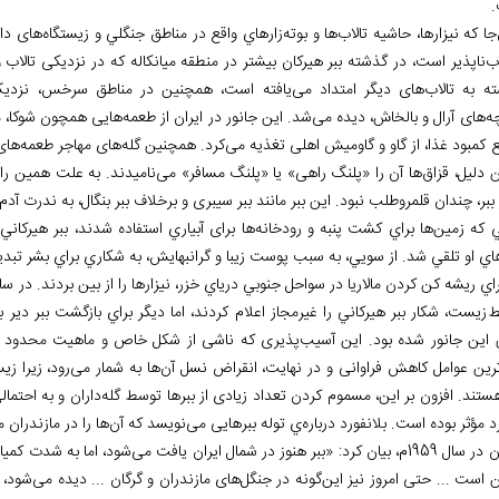
جا که نيزارها، حاشيه
تالاب
ها و بوته
زارهاي واقع در مناطق جنگلي و زیستگاه
های دا
اب
ناپذیر است، در گذشته ببر هیرکان بیشتر در منطقه
میانکاله که در نزدیکی تالاب 
ته
به تالاب
های دیگر امتداد می
یافته است، همچنین در مناطق سرخس، نزدیک ن
چه
های آرال و بالخاش، دیده می
شد. این جانور در ایران از طعمه
هایی همچون شوکا، مرا
 کمبود غذا، از گاو و گاومیش اهلی تغذیه می
کرد. همچنین گله
های مهاجر طعمه
های 
 دلیل، قزاق
ها آن را «پلنگ راهی» یا «پلنگ مسافر» می
نامیدند. به علت همین راه
ببر، چندان قلمروطلب نبود. این ببر مانند ببر سیبری و برخلاف ببر بنگال، به ندرت آدم
ي كه زمين
ها براي كشت پنبه و رودخانه
ها برای آبياري استفاده شدند، ببر هيركان
اي او تلقي شد. از سويي، به سبب پوست زيبا و گرانبهايش، به شكاري براي بشر تبديل 
ي ريشه كن كردن مالاريا در سواحل جنوبي درياي خزر، نيزارها را از بين بردند. در سال 1947م، اتحاد جماهیر شوروي و گ
ط
زيست، شكار ببر هيركاني را غيرمجاز اعلام كردند، اما ديگر براي بازگشت ببر دير 
 اين جانور شده بود. این آسیب
پذیری که ناشی از شکل خاص و ماهیت محدود ک
رین عوامل کاهش فراوانی و در نهایت، انقراض نسل آن
ها به شمار می
رود، زیرا زی
ستند. افزون بر این، مسموم کردن تعداد زیادی از ببرها توسط گله
داران و به احتمال
د مؤثر بوده است. بلانفورد درباره
ي توله ببرهایی می
نویسد که آن
ها را در مازندران 
 بیان کرد: «ببر هنوز در شمال ایران یافت می
شود، اما به شدت کمیا
 است ... حتی امروز نیز این
گونه در جنگل
های مازندران و گرگان ... دیده می
شود، ا