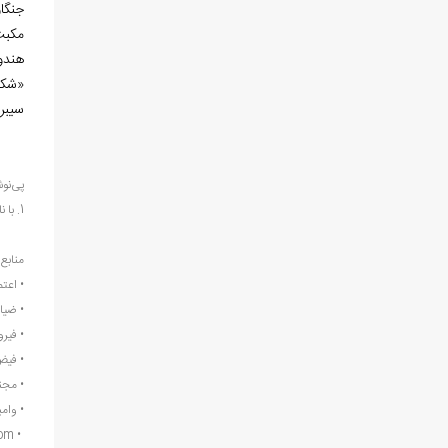
جنگا
هندوس
«شكو
سيبر
پی
نو
1. با نام علمی
منابع:
•
اعتماد
•
ضیایی
•
فیروز،
•
فیض
•
مجنون
•
وامبري
om
•