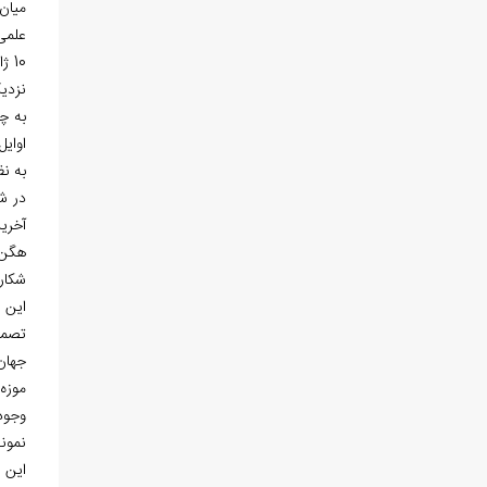
میان
علمی 
10 ژانویه 1954م، در دره
نزدیک
به چاپ
اوایل سال 1970 دیده ش
به ن
آخری
شكار 
این جانور يا
تصمی
جهان
موزه
وجود
نمون
این 