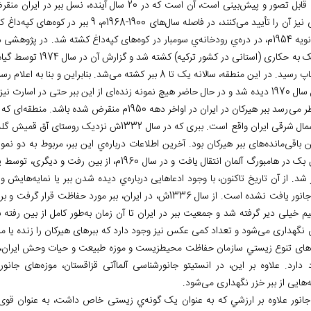
 قابل تصور و پیش
بینی است، آن است که در 20 سال آینده، نسل ببر در ایران منقرض خواهد شد.» به استناد داده
نیز آن را تأیید می
کنند، در فاصله
سال
های 1900-1968م، 9 ببر در کوه
های کپه
داغ ک
ي رودخانه
ي سومبار در کوه
های کپه
 به حکاری (استانی در کشور ترکیه) کشته شد و گزارش آن در سال 1974 توسط گیاه
 رسید. در این منطقه، سالانه یک تا 8 ببر کشته می
شد. بنابراین و بنا به اعلام ر
د و در حال حاضر هیچ نمونه
زنده
ای از این ببر حتی در اسارت نیز
ظر می
رسد ببر هیرکان در ایران در اواخر دهه
1950م منقرض شده باشد. منطقه
ای که 
در شمال شرقی ایران واقع است. ببری که در سال 2
ن باقی
مانده
های ببر هیرکان بود. آخرین اطلاعات درباره
ي این ببر، مربوط به دو نمونه از
شد. از آن تاريخ تاكنون، با وجود ادعاهایی درباره
ي دیده شدن ببر یا نمایه
هایش و ب
فت نشده است. از سال 1336ش، در ایران، ببر مورد حفاظت قرار گرفت و برای شلیک به آن، جریمه
م خیلی دیر گرفته شد و جمعیت ببر در ایران تا آن زمان
به
طور کامل از بین رفته 
 نگهداری می
شود و تعداد کمی عکس نیز وجود دارد که ببرهای هیرکان را زنده یا 
های تنوع زيستي سازمان حفاظت محيط‏زيست و موزه
طبیعت و حیات وحش ایران، مو
 دارد. علاوه بر این، در انستیتو جانورشناسی آلماآتی قزاقستان، موزه
های جانور
ه
هایی از ببر خزر نگهداری می
شود.
جانور علاوه بر ارزشي که به عنوان یک گونه
ي زیستی خاص داشت، به عنوان قوی