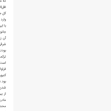
که تا ارتفاع 1800 متری، پ
ظل
ال
کل جم
وارد
با ای
جانو
آن ز
شرقی
بودن
ترکم
است،
فراو
کنیون
بود.
شدن، یازده فوت و 
از ب
مادر
محدو