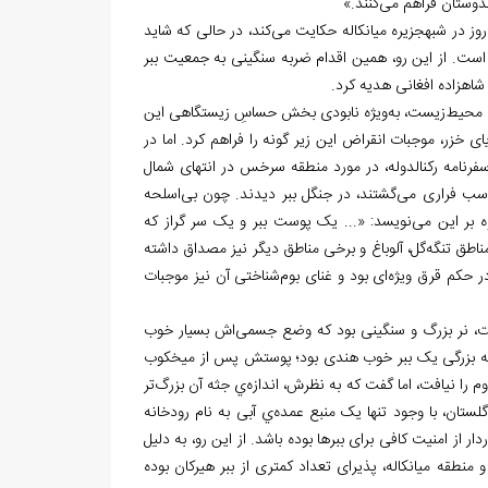
دوستان فراهم می
کنند.»
وز در شبه‏جزیره
میانکاله حکایت می
کند، در حالی که شاید
 است. از این رو، همین اقدام ضربه
سنگینی به جمعیت ببر
شاهزاده
افغانی هدیه کرد.
ب محیط
زیست، به
ویژه نابودی بخش حساسِ زیستگاهی این
خزر، موجبات انقراض این زیر گونه را فراهم کرد. اما در
فرنامه
رکن‏الدوله، در مورد منطقه
سرخس در انتهای شمال
 اسب فراری می
گشتند، در جنگل ببر دیدند. چون بی
اسلحه
وه بر این می
نویسد: «... یک پوست ببر و یک سر گراز که
مناطق تنگه
گل، آلوباغ و برخی مناطق دیگر نیز مصداق داشته
در حکم قرق ویژه
ای بود و غنای بوم
شناختی آن نيز موجبات
ت، نر بزرگ و سنگینی بود که وضع جسمی
اش بسیار خوب
اً به بزرگی یک ببر خوب هندی بود؛ پوستش پس از میخکوب
ي جثه آن بزرگ
تر
لستان، با وجود تنها یک منبع عمده
ي آبی به نام رودخانه
دار از امنیت کافی برای ببرها بوده باشد. از این رو، به دلیل
و منطقه
میانکاله، پذیرای تعداد کمتری از ببر هیرکان بوده