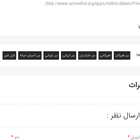
(http://www.iucnredlist.org/apps/redlist/details/4150
:
ا:
ببر هیرکان
هیرکانی
ببر مازندران
ببر ایرانی
ببر تورانی
ببر آسیای میانه
قزل شیر
رات
ارسال نظر :
ایمیل
نام