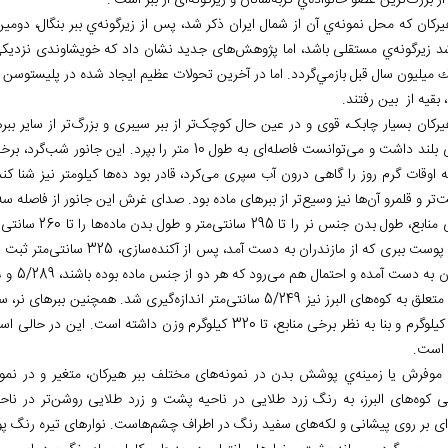
از بزرگ
ترین عضو خانواده
ي گربه
سانان و زیرگونه
ای از ببر است
.
هیرکان که محل نمونه
ي آن از شمال ایران ذکر شد، پس از زیرگونه
ي ببر بنگال، دومی
د زیرگونه
ي مستقلی باشد، اما پژوهش
های جدید نشان داد که خویشاوندی نزدیکی ب
ك ميليون سال قبل بازمي
، بقیه از بين رفتند.
هيركان بسیار چابک، قوی و در عین حال کوچک
تر از ببر سیبری و بزرگ
تر از سایر بب
 بلند داشت و می
توانست فاصله
ای به طول 10 متر را بپرد. این جانور شب
گرد، برخ
ه اوقات گرم روز را گاهی درون آب سپری می
کرد، قادر بود ده
ها کیلومتر نیز شنا ک
ت
تر و قلمرو آن
ها نیز وسيع
تر از ببرهای ماده بود. صدای غرش این جانور از فاصله
سه 
نابع، طول بدن جنس نر را تا 295 سانتی
متر و طول بدن ماده
ها را تا 260 سانتی
م
پوست ببری که از مازندران به دست آمد، پس از آکنده
سازی، 325 سانتی
متر ثبت ش
ان به دست آمده و احتمال هم می
رود كه هر دو از جنس ماده بوده باشند، 5/289 و 259 سانتی
متعلق به کوه
های البرز نیز 5/249 سانتی
متر اندازه
گیری شد. همچنین ببرهای نر، س
است.
موفرش یا زمینه
ي پوشش بدن در نمونه
های مختلف ببر هیرکان، متغیر و در نمو
ی کوه
های البرز، به رنگ زرد طلایی در ناحیه
پشت و زرد طلایی روشن
تر در ناح
ای بر روی پیشانی و لکه
های سفید رنگ در اطراف چشم
هاست. نوارهای تیره رنگ پو