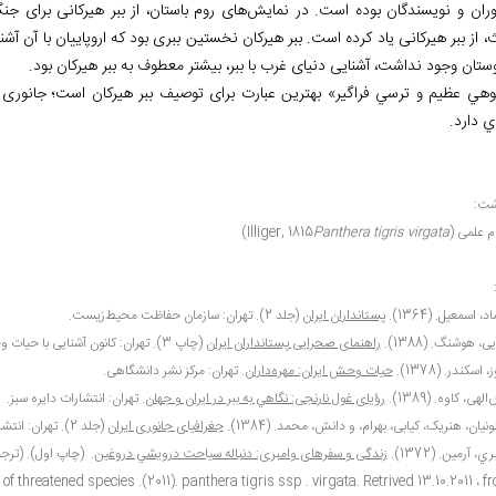
وران و نویسندگان بوده است. در نمایش
های روم باستان، از ببر هیرکانی برای جن
تان وجود نداشت، آشنایی دنیای غرب با ببر، بیشتر معطوف به ببر هيركان بود.
هي عظيم و ترسي فراگير» بهترين عبارت برای توصیف ببر هیرکان است؛ جانوری 
ي دارد.
شت
:
(Illiger, 1815
Panthera tigris virgata
(
، اسمعیل. (1364).
پستانداران ایران
(جلد 2). تهران: سازمان حفاظت محیط
زیست.
، هوشنگ. (1388).
راهنمای صحرایی پستانداران ایران
(چاپ 3). تهران: کانون آشنایی با حیات وحش.
 اسکندر. (1378).
حیات وحش ایران: مهره
داران
. تهران: مرکز نشر دانشگاهی.
الهی، کاوه. (1389).
رؤیای غول نارنجی: نگاهي به ببر در ايران و جهان
. تهران: انتشارات دایره سبز.
یان، هنریک، کیابی، بهرام، و دانش، محمد. (1384).
جغرافیای جانوری ایران
(جلد 2). تهران: انتشارات دایره سبز.
، آرمين. (1372).
زندگی و سفرهای وامبری: دنباله سياحت درويشي دروغين
. (چاپ اول). (ترج
 of threatened species .(2011). panthera tigris ssp . virgata. Retrived 13.10.2011
،
fr