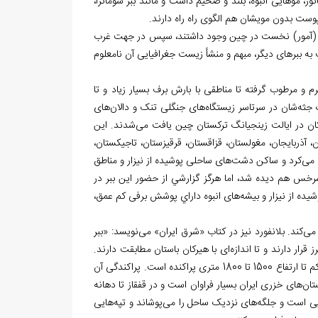
ر، موهایی انبوه، بلند و ضخیم داشت و مانند ببر سوماترا،
وی پوست بدون مویشان هم الگوی راه راه دارند.
ري (آمور) نخست در چين وجود داشتند، سپس در جهت غرب
به ببرهای دیگر، مبهم و منشأ زیست جغرافیایی آن نامعلوم
م و مرطوب گرفته تا مناطقی با بارش برف بسیار زیاد و تا
 جثه
شان در سرتاسر زیستگاه
های جنگلی تنک و دالان
های
کان در ایالت زینجیانگ ترکستان چین یافت می
شدند. این
ان، آذربایجان، مغولستان، قزاقستان، قرقیزستان، تاجیکستان،
 می
کرد و ساکن دشت
های ساحلی پوشیده از نیزار و مناطق
 سرخس هم دیده شد، اما هرگز گزارشي از حضور اين ببر در
ده از نیزار و بیشه
های انبوه داراي پوشش برفی کم عمق،
 می
کند. بلانفورد نیز در کتاب «شرق ایران» می
نویسد: «ببر
 قرار دارند و تا اندازه
ای با هیرکان باستان مطابقت دارند.
ها ببر دستِ کم تا ارتفاع 1500 تا 1800 متری پراکنده است. پراکندگی آن
تان
های خزری ایران بسیار فراوان است و در قفقاز تا دهانه
ایی است و جلگه
های نزدیک ساحل را می
پوشاند و تپه
هایی