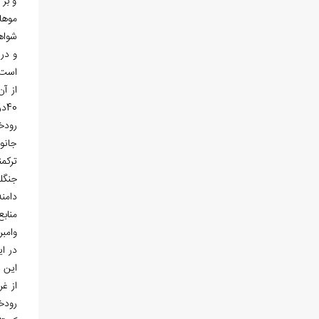
و بر 
موها
شواه
و در 
است.
از آن
40درجه سانتی
رودخ
جانور
ترکم
جنگل
دامنه
منابع
وامب
در ای
این 
از غر
رودخ