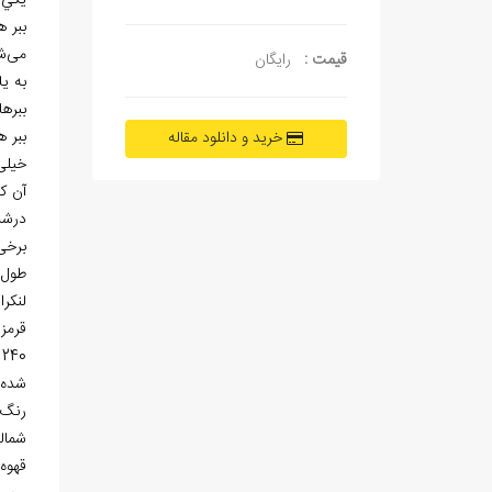
يكي 
ببر 
می
ش
قیمت :
رایگان
به ي
ببرها
ببر 
خرید و دانلود مقاله
خیلی
آن ک
درش
برخی م
طول 
لنکر
قرمز 
240 کیلوگرم و بنا به نظر برخی منابع، تا 320 کیلوگرم وزن داشته است. این در حالی است که برای سنگین
شده 
رنگ 
شمال
قهوه