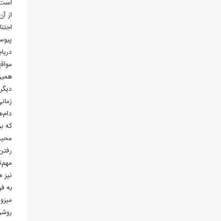
است.
از آن
اجتن
پیوس
دریا
مواقع
همین
دیگر 
زمان
دام
ه
كه برا
محي
رفتن
مهم
ت
نیز ه
به فر
میزون در سال 1959م،
روشن