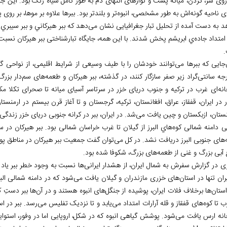
روی سر، گردن، میانه پشت و نوارهای انتهای دم به طور کامل سیاه رنگ بود. این جانو
ی ناحیه گونه
اش به طور مشخصی، انبوه
تر و بلندتر بود. ببرها علاوه بر موها، بر ر
د به دست آمده از تحلیل تبار جغرافیایی نشان می
دهد که ببر هيركاني و ببر سيب
امتداد جاده
ي ابريشم پخش شدند. با این همه، جایگاه تبارشناختی ببر هیرکان نسبت 
جایی که ببرها می
توانند خودشان را با طیف وسیعی از شرایط اقلیمی، از نواحی گر
گراد زیر صفر سازگار کنند، در گذشته، ببر هیرکان و طعمه
های سم
دار بزرگ
انه
ای غرب در ترکیه و جنوب دریای خزر در سرتاسر آسیای میانه تا صحرای تکلا م
 در ایران، قفقاز، عراق، افغانستان، ترکیه، گرجستان و تا آغاز قرن بیستم در ارمنست
نستان، ازبکستان و چین یافت می
شد. در ایران، ببر در کرانه
جنوبی دریای خزر زندگی
ی دامنه
شمالی کوه
هاي البرز از گیلان تا غرب خراسان شمالی بود. ببر هیرکان در
های جنوبی البرز دريافت نشد. در کل می
توان گفت جمعیت ببر هیرکان در مناطق پوشی
 آبی بزرگ و غنی از طعمه
های بزرگ، شکوفا شده بود.
ری در گزارش سفرش به شمال ایران، از هشدار ایرانی
ها نسبت به وجود خطر ببر یاد
ران تنها در استان
های خزری مازندران و گیلان یافت می
شود که در دامنه
شمالی البرز
استان
ها برخلاف فلات ایران، پوشیده از جنگل
های انبوه هستند و در آن
ب تا کوه
های قفقاز و قله
آرارات امتداد می
یابد و تا نزدیک تفلیس می
رسد. ببر در اس
انه
ارس یافت می
شود. پوشش گیاهی انبوه که در شکل، اروپایی اما در وفور، استو