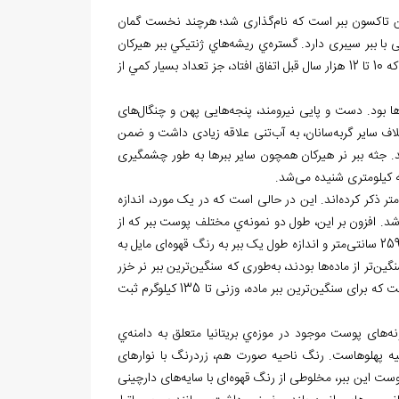
ن تاکسون ببر است که نام
گذاری شد؛ هرچند نخست گمان
ا ببر سیبری دارد. گستره
ي ريشه
هاي ژنتيكي ببر هيركان
گردد. اما در آخرين تحولات عظيم ايجاد شده در پليستوسن كه 10 تا 12 هزار سال قبل اتفاق افتاد، جز تعداد بسیار كمي از
رها بود. دست و پایی نیرومند، پنجه
هایی پهن و چنگال
های
لاف سایر گربه
سانان، به آب
تنی علاقه
زیادی داشت و ضمن
ند. جثه ببر نر هیرکان همچون سایر ببرها به طور چشمگیری
کیلومتری شنیده می
شد.
تر ذکر کرده
اند. این در حالی است که در یک مورد، اندازه
د. افزون بر این، طول دو نمونه
ي مختلف پوست ببر که از
متر و اندازه
طول یک ببر به رنگ قهوه
ای مایل به
نگین
تر از ماده
ها بودند، به
طوری که سنگین
ترین ببر نر خزر
ترین ببر ماده، وزنی تا 135 کیلوگرم ثبت
نه
های پوست موجود در موزه
ي بریتانیا متعلق به دامنه
ي
یه
پهلوهاست. رنگ ناحیه
صورت هم، زردرنگ با نوارهای
ست این ببر، مخلوطی از رنگ قهوه
ای با سایه
های دارچینی