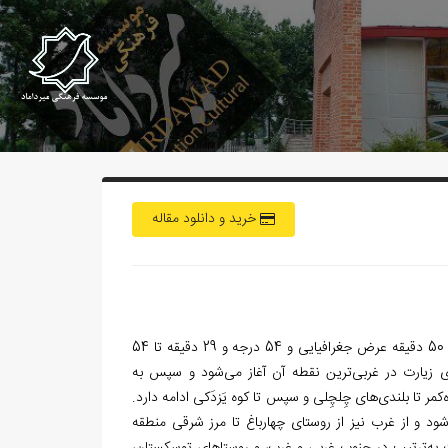
خرید و دانلود مقاله
منطقه حفاظت‌شده هیرکانیا در جنوب استان و در 36 درجه و 35 دقیقه تا 36 درجه و 50 دقیقه عرض جغرافیایی و 54 درجه و 29 دقیقه تا 54
ی زیارت در غربی‌ترین نقطه آن آغاز می‌شود و سپس به
ه‌کمر تا بلندی‌های چِلچِلی و سپس تا کوه یَزدَکی ادامه دارد.
د و از غرب نیز از روستای چهارباغ تا مرز شرقی منطقه