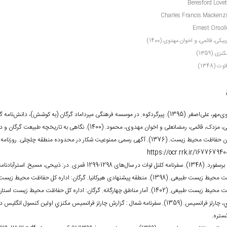
بیکی، قائمی، و اخوان مهدوی (1400)
نزی (1359)
وت (1348)
پیرگردکوه. در موسسه فرهنگی میرداماد گرگان (به کوشش)، دانش‌نامه گلستان (جلد 1، صص 317-318). گرگان: بنام.
دک، قائمی، رمضانعلی و اخوان مهدوی، محمود. (1400). نگاهی به تاریخچه طبیعت گرگان و دشت. گرگان: بنام.
. (1376). آگهی رسمی ممنوعیت شکار در محدوده منطقه چلچلی. روزنامه رسمی. شماره 15227، 24 خرداد. ص 11. دسترسی از:
https://ocr.rrk.ir/16776794
 سال‌های 1298-1299 قمری. در: ذبیحی، مسیح. استرآبادنامه. تهران: انتشارات فرهنگ ایران زمین.
طبیعی. (1398). منطقه پیشنهادی هیرکانیا. گرگان: اداره کل حفاظت محیط زیست استان گلستان.
 طبیعی. (1402). آمار مناطق چهارگانه. گرگان: اداره کل حفاظت محیط زیست استان گلستان.
مکنزي، چارلز فرانسيس. (1359). سفرنامه شمال : گزارش چارلز فرانسيس مکنزي اولين کنسو
ستره.