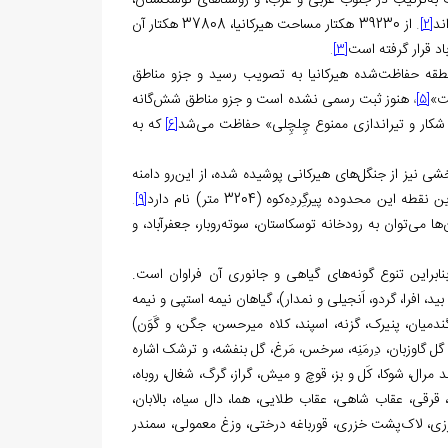
رت به‌ترتیب در جنوب غربی و غرب، و روستاهای توسکستان،
ند
.
از 39230 هکتار مساحت هیرکانیا، 37808 هکتار آن
[2]
.
[3]
 کشور، منطقه حفاظت‌شده هیرکانیا به تصویب رسید و جزو مناطق
ت»
،
هنوز ثبت رسمی ‌نشده است و جزو مناطق شش‌گانه
[5]
که به
[6]
ی نیز از جنگل‌های هیرکانی پوشیده شده، از این‌رو دامنه
قطه‌ این محدوده پیرگِردِه‌کوه (3204 متر) نام دارد
.
[9]
 می‌توان به رودخانه توسکاستان، سوته‌روبار، جعفرآباد، و
بنابراین تنوع گونه‌های گیاهی و جانوری آن فراوان است.
، افرا، گردو، اَنجیلی و نمدار)، گیاهان نیمه استپی و نیمه
دمیان، پنیرک، گزنه، اسپند، کلاه میرحسن، جگن، و گَوَن)
، گل گاوزبان، دِرمَنِه، سرخس، مَرغ، گل بنفشه، و ترشک اشاره
ال، شوکا، کَل و بز، قوچ و میش، گراز، گرگ، شغال، روباه،
قرقی، عقاب شاهی، عقاب طلایی، هما، دال سیاه، بالابان،
البرزی، لاک‌پشت خزری، قورباغه درختی، وزغ معمولی، سمندر