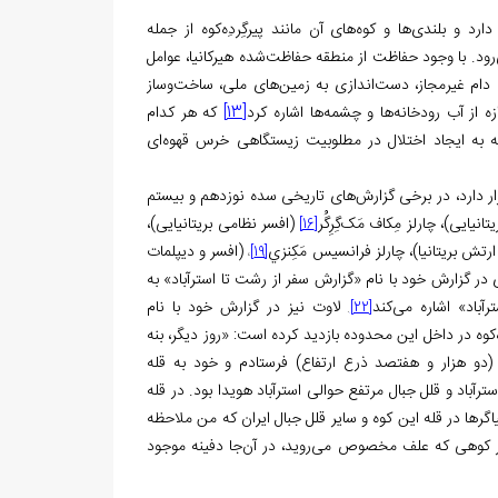
 و بلندی‌ها و کوه‌های آن مانند پیرگِردِه‌کوه از جمله
ود. با وجود حفاظت از منطقه حفاظت‌شده هیرکانیا، عوامل
ای دام غیرمجاز، دست‌اندازی به زمین‌های ملی، ساخت‌وساز
زه از آب رودخانه‌ها و چشمه‌ها اشاره کرد
[13]
که هر کدام
قه به ایجاد اختلال در مطلوبیت زیستگاهی خرس قهوه‌ای
ر دارد، در برخی گزارش‌های تاریخی سده نوزدهم و بیستم
تانیایی)، چارلز مِکاف مَک‌گِرِگُر
(افسر نظامی بریتانیایی)،
[16]
ارتش بریتانیا)، چارلز فرانسيس مَکِنزي
(افسر و دیپلمات
،
[19]
 در گزارش خود با نام «گزارش سفر از رشت تا استرآباد» به
لاوت نیز در گزارش خود با نام
.
[22]
‌کوه در داخل این محدوده بازدید کرده است: «روز دیگر، بنه
(دو هزار و هفتصد ذرع ارتفاع) فرستادم و خود به قله
آباد و قلل جبال مرتفع حوالی استرآباد هویدا بود. در قله
یاگرها در قله این کوه و سایر قلل جبال ایران که من ملاحظه
 هر کوهی که علف مخصوص می‌روید، در آن‌جا دفینه موجود