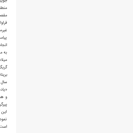
جویبا
منطق
مقصد
فراو
غیرمج
پیام
انجا
به م
میلاد
گریگو
بریتا
سال 1859 میلادی به وجود فلز سرب در «پیرگردکوه، شرق شاه‌کوه، 6 فرسنگ از استرآباد
«یادد
و هم
پیرگر
این ک
نمود
است.