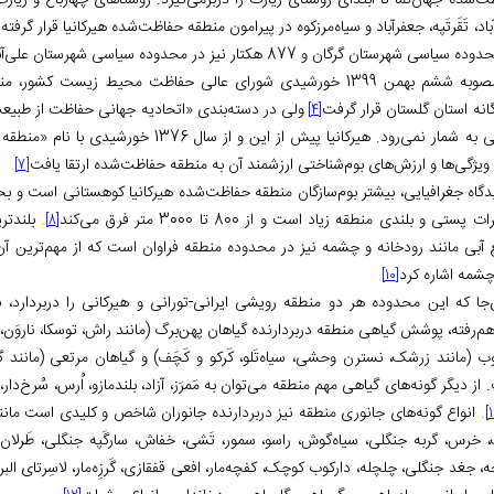
ت‌شده جهان‌نما تا ابتدای روستای زیارت را دربرمی‌گیرد. روستاهای چهارباغ و زیا
باد، تَقَرتَپه، جعفرآباد و سیاه‌مرزکوه در پیرامون منطقه حفاظت‌شده هیرکانیا قرار گرفته‌ا
یاسی شهرستان‌ گرگان و 877 هکتار نیز در محدوده سیاسی شهرستان علی‌آباد قرار گرفته است
در مصوبه ششم بهمن 1399 خورشیدی شورای عالی حفاظت محیط زیست
انه استان گلستان قرار گرفت
ولی در دسته‌بندی «اتحادیه جهانی حفاظت از طبیع
[4]
مار نمی‌رود. هیرکانیا پیش از این و از سال 1376 خورشیدی با نام «منطقه شکار و تیراندازی ممنوع چِلچِلی» حفاظت می‌شد
ویژگی‌ها و ارزش‌های بوم‌شناختی ارزشمند آن به منطقه حفاظت‌شده ارتقا یافت
.
[7]
یدگاه جغرافیایی، بیشتر بوم‌سازگان منطقه حفاظت‌شده هیرکانیا کوهستانی است و بخش
 پستی و بلندی منطقه زیاد است و از 800 تا 3000 متر فرق می‌کند
بلندترین ن
.
[8]
 آبی مانند رودخانه و چشمه نیز در محدوده منطقه فراوان است که از مهم‌ترین آن‌ها
چشمه اشاره کرد
.
[10]
ن‌جا که این محدوده هر دو منطقه رویشی ایرانی-تورانی و هیرکانی را دربردارد، 
م‌رفته، پوشش گیاهی منطقه دربردارنده گیاهان پهن‌برگ (مانند راش، توسکا، ناروَن، بید
ب (مانند زرشک، نسترن وحشی، سیاه‌تَلو، کَرکو و کَچَف) و گیاهان مرتعی (مانند گن
از دیگر گونه‌های گیاهی مهم منطقه می‌توان به مَمرَز، آزاد، بلندمازو، اُرس، سُرخ‌دار
.
انواع گونه‌های جانوری منطقه نیز دربردارنده جانوران شاخص و کلیدی است مانند مر
، خرس، گربه جنگلی، سیاه‌گوش، راسو، سمور، تَشی، خفاش، سارگَپه جنگلی، طَرلان، 
ه، جغد جنگلی، چلچله، دارکوب کوچک، کفچه‌مار، افعی قفقازی، گَرزِه‌مار، لاسِرتای 