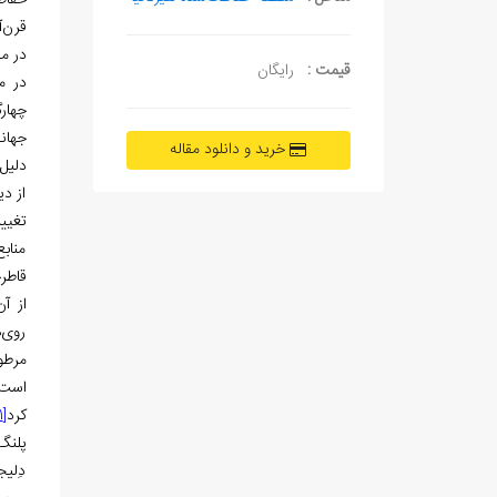
حفاظ
قرن‌آ
در محدوده س
قیمت :
رایگان
چهارگ
جهانی به ش
خرید و دانلود مقاله
دلیل 
از د
تغییرات
منابع
قاطر
از آ
روی‌ه
مرطو
است. 
کرد
[11]
پلنگ
دِلیج