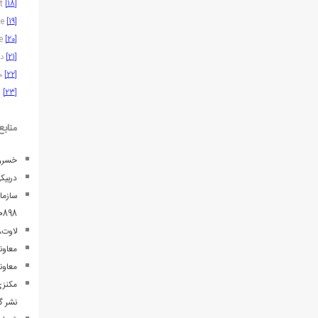
Beresford Lovett
[18]
Charles Francis Mackenzie
[19]
Ernest Orsolle
[20]
[21]
در
[22]
مک
[23]
لا
منابع
خسروی‌مهر، علی‌اصغر. (1395). 
دربیکی، مز
سازمان حفاظت محیط زیست
00898
لاوت، برسفورد. (1348). سفرنامه کلنل لوات در
معاونت محیط زیست 
معاونت محیط زیست
نشر گ