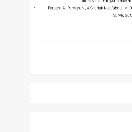
https://sc.doe.ir/portal/file/?
Farashi, A., Parvian, N., & Shariati Najafabadi, M
Survey Suit