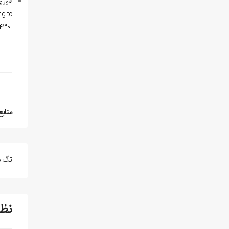
شورای‌ عالی
ng to
.
-430
منابع
تگ ه
نظ