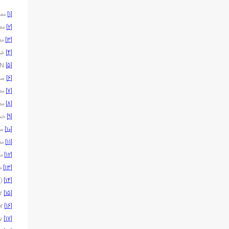
[1]
معا
[2]
معا
[3]
معا
[4]
شور
IUCN
[5]
[6]
ساز
[7]
معا
[8]
معا
[9]
خسرو
[10]
مع
[11]
معا
[12]
مع
[13]
مع
Farashi, Parvian & Shariati Najafabadi (2016)
[14]
George Campbell Napier
[15]
Charles Metcalfe MacGregor
[16]
Grigory Valerianovich Melgunov
[17]