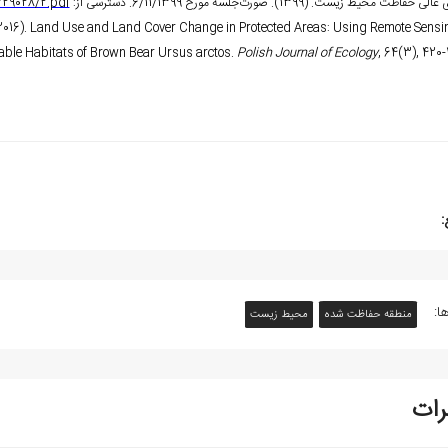
 حفاظت محیط زیست. (1399). صورت‌جلسه مورخ 6/11/1399. دسترسی از:
1329028/2.pdf
. (2016). Land Use and Land Cover Change in Protected Areas: Using Remote Sensi
able Habitats of Brown Bear Ursus arctos.
Polish Journal of Ecology
, 64(3), 420
:
ا:
منطقه حفاظت‌ شده
محیط زیست
رات