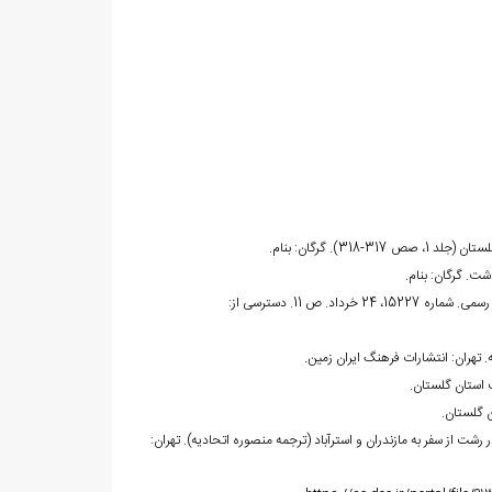
ل انگليس در رشت از سفر به مازندران و استرآباد (ترجمه منصوره اتحاديه). تهران: