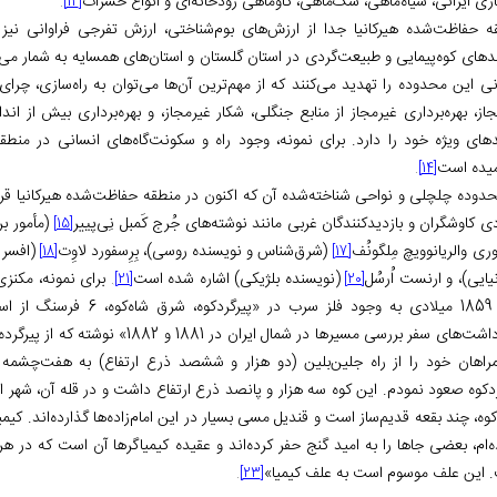
ری ایرانی، سیاه‌ماهی، سگ‌ماهی، گاوماهی رودخانه‌ای و انواع حشرات
.
[12]
ه حفاظت‌شده هیرکانیا جدا از ارزش‌های بوم‌شناختی، ارزش تفرجی فراوانی نیز دارد
های کوه‌پیمایی و طبیعت‌گردی در استان گلستان و استان‌های همسایه به شمار می‌ر
انی این محدوده را تهدید می‌کنند که از مهم‌ترین آن‌ها می‌توان به راه‌سازی، چر
از، بهره‌برداری غیرمجاز از منابع جنگلی، شکار غیرمجاز، و بهره‌برداری بیش از اندا
دهای ویژه خود را دارد. برای نمونه، وجود راه و سکونت‌گاه‌های انسانی در منط
میده است
.
[14]
حدوده چلچلی و نواحی شناخته‌شده آن که اکنون در منطقه حفاظت‌شده هیرکانیا قرا
ی کاوشگران و بازدیدکنندگان غربی مانند نوشته‌های جُرج کَمبل نِی‌پییر
(مأمور بری
[15]
ری والریانوویچ مِلگونُف
(شرق‌شناس و نویسنده روسی)، بِرِسفورد لاوِت
(افسر 
[18]
[17]
نیایی)، و ارنست اُرسُل
(نویسنده بلژیکی) اشاره شده‌ است
برای نمونه، مکنزی
.
[21]
[20]
» اشاره می‌کند
اشت‌های سفر بررسی مسیرها در شمال ایران در 1881 و 1882
» نوشته که از پیرگرده
راهان خود را از راه جلین‌بلین (دو هزار و ششصد ذرع ارتفاع) به هفت‌چشمه 
دکوه صعود نمودم. این کوه سه هزار و پانصد ذرع ارتفاع داشت و در قله آن، شهر استر
وه، چند بقعه قدیم‌ساز است و قندیل مسی بسیار در این امام‌زاده‌ها گذارده‌اند. کیم
ه‌ام، بعضی جاها را به امید گنج حفر کرده‌اند و عقیده کیمیاگرها آن است که در
 این علف موسوم است به علف کیمیا»
.
[23]