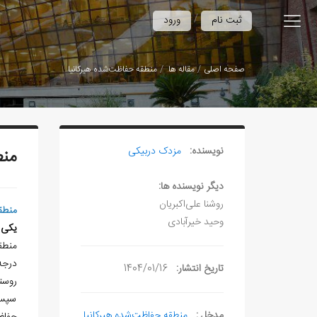
/
ثبت نام
ورود
صفحه اصلی
مقاله ها
منطقه حفاظت‌شده هیرکانیا
نویسنده:
مزدک دربیکی
منط
دیگر نویسنده ها:
روشنا علی‌اکبریان
منطق
وحید خیرآبادی
یکی 
درجه و 44 دقیقه طول 
تاریخ انتشار:
1404/01/16
روستا
سپس 
مدخل :
منطقه حفاظت‌شده هیرکانیا