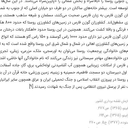
جنوبی روستا را «بالاسرا» و بخش شمالی را «پایین‌‏سرا» می‏‌نامند. در این سال
توسعه است. بیشتر خانه‏‌های ساکنان در دو طرف دو خیابان اصلی که از جنوب به شما
ان گوزن فارس به زبان فارسی صحبت می‏‌کنند، مسلمان و شیعه مذهب هستند، بیش
کارگری م
گی و باقلا کشت می‏‌کنند. همچنین در این روستا حدود 10هکتار باغات درختان مثمر از جمله آلو و هلو و .. قرار دارد.
فارس نیز دارای حدود 1000 راس گوسفند و 150 راس گاو هستند که انواع محصولات دامی و لبنی تولید می‌‏کنند.
ر زمین‌‏های کشاورزی اهالی در شمال و شمال شرق این روستا واقع شده است که به ا
ام‌های خانوادگی پرجمعیت روستا می‏‌توان به اورسجی، ملک، مزرعی، زینلی، تجری
ی خانواده‌‏های مهاجر سیستانی نیز زندگی می‏‌کنند که نام خانوادگی آنها خاشی، اش
 فارس از امکانات زیربنایی همچون آب آشامیدنی لوله‌کشی، برق، گاز، جاده آسفالت
اول دبیرستان، دو مسجد، فاطمیه، حسینیه و زینبیه، زمین ورزشی، خانه قرآن در آن ب
 نفر از پرسنل نیروی انتظامی پس از جنگ به شهادت رسیدند.
[9]
ازمان نقشه برداری کشور.
و، (1365). ص277.
نو، (1365). ص194.
ه، (1377). ج5. ص 270