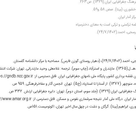
رهنگ جغرافیایی ایران.(1329). ص263.
خشوری، (بی‏تا). صص 58 و59.
رکز آمار ایران.
لمه ترکمنی و ترکی است به معنای دخترسیاه
سجی، احمد.(24/7/1402).
:
(دهیار روستای گوزن فارس). مصاحبه با مرکز دانشنامه گلستان.
رجمه: غلامعلی وحید مازندرانی. تهران: شرکت انتشارات علمی و فرهنگی. 371ص.
ن نقشه برداری کشور، پایگاه ملی نام‏های جغرافیایی ایران. قابل دسترسی از:
ps://gndb.ncc.gov.ir
تارا تا استارباد.(ج5). تهران. انجمن آثار و مفاخرفرهنگی. 959 ص.
ران (1329). (جلد سوم، استان دوم). تهران: دایره جغرافیایی ارتش. 332 ص.
آمار ایران. درگاه ملی آمار. نتیجه سرشماری نفوس و مسکن. قابل دسترسی از:
://www.amar.org.ir
، ابراهیم (بی‏تا). گرگان و دشت در چهل سال اخیر. تهران، اکونومیست.151ص.