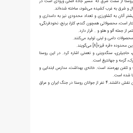
‌ها روستا از سمت شرق که مسیر جاده اصلی ورودی است در
ل و شرق به غرب کشیده می‌‏شود، ساخته شده‏‌اند.
تر آنان به کشاورزی و تعداد محدودی نیز به دامداری و
شغول‌اند. کشاورزان گوزن فارس در زمین‏‌های کشاورزی روستا که حدود 800 هکتار است، محصولاتی همچون گندم، کلزا، برنج، نخودفرنگی،
ین محدوده «قره قیز»
[8]
می‏‌گویند.
، حاجیلری، سنگدوینی و نعمتی اشاره کرد. در این روستا
ترک، گزمه و جهانتیغ است.
 و تلفن بهره‌مند است. خانه‌ی بهداشت، مدارس ابتدایی و
نا شده است.
مردم روستا در پیروزی انقلاب اسلامی و جنگ تحمیلی ایران و عراق همچون سایر ایرانیان نقش داشتند.4 نفر از جوانان روستا در جنگ ایران و عراق