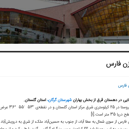
ن فارس
 فارس
ایی در دهستان قرق از بخش بهاران
شهرستان گرگان،
استان گلستان.
مرکز استان گلستان و در نقطه‌ی ً53 َ55 °36 عرض و ً58 َ37 °54
ریا 35 متر است.
[1]
فارس از سوی شمال به عطا آباد، از جنوب به حسین‌‏آباد ملک، از شرق به درویش‌‏آباد 