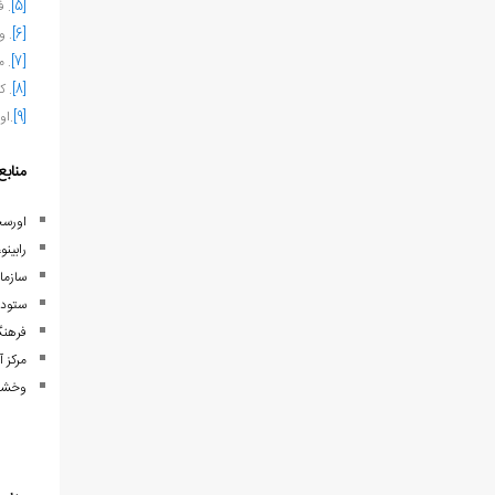
[5]
. ف
[6]
. و
[7]
. م
[8]
. ک
[9]
.اور
منابع
اورسجی، احمد (24/7/1402)، 
رابینو،هـ ل.(1365). مازندران و استرآباد.(چاپ سوم). ت
سازما
ستوده، منوچهر. (1377). از آس
فرهنگ جغرافیایی ای
مرکز 
وخشوری