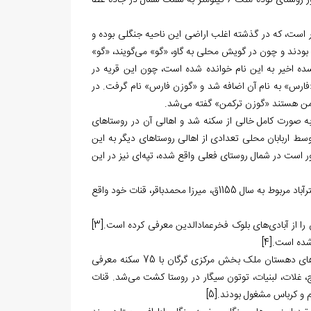
اور روستای نوده ملک
6
کیلومتر به سمت شمال در جاده عطا
ر است، که در گذشته اغلب اراضی این ناحیه جنگلی بوده و
ودند و چون در گویش محلی به گاو، «گو» می‏‌گویند، «گو»
سده اخیر به این نام خوانده شده است، چون این قریه در
 «فارس» به نام آن اضافه شد و «گوزن فارس» نام گرفت. در
کمن هستند «گوزن ترکمن» گفته می‏‌شد.
ه صورت کامل خالی از سکنه شد و اهالی آن در روستاهای
وسط اربابان محلی تعدادی از اهالی روستاهای دیگر به این
است در شمال روستای فعلی واقع شده، تپه‏‌ای نیز در این
سابقه نام «گوزن» حداقل مربوط به اواسط قرن 12 هجری است، در کتیبه تکیه دباغان استرآباد مربوط به سال 1155ق، میرزا محمدباقر، قنات خود واقع
[3]
 شده است.
[4]
در کتاب فرهنگ جغرافیایی ایران که در اوایل پهلوی اول منتشر شد، این آبادی از روستاهای دهستان ملک بخش مرکزی گرگان با 75 سکنه معرفی
، غلات، لبنیات، توتون سیگار در روستا کشت می‌شد. قنات
شم و کرباس مشغول بودند.
[5]