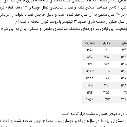
مصاحبه‌‏ای که در مرداد 1343 با عباسعلی ملک 
رشته در 30 سال منتهی به آن سال حفر شده است و دلیل افزایش تعداد قنوات را 
ل جنگل از سمت شرق حدود 3 کیلومتر با روستا گوزن فاصله داشت.
[6]
 جمعیت این آبادی در دوره‌های مختلف سرشماری نفوس و مسکن ایران به این شرح
ال
خانوار
جمعیت
351
*
133
840
165
134
921
187
135
1373
245
136
1388
278
137
1178
310
138
1194
356
139
1054
342
139
 در ناحیه‌‏ی هموار و دشت قرار گرفته است.
ل مسکونی روستا در سال‌‏های اخیر نوسازی و با مصالح نوین ساخته شده‏ و فقط ت