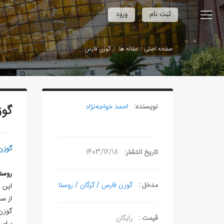
/
ثبت نام
ورود
صفحه اصلی
مقاله ها
گوزن فارس
نویسنده:
احمد خواجه‌نژاد
گوز
گوزن
تاریخ انتشار:
1403/12/18
روست
مدخل :
گوزن فارس / گرگان / روستا
این روستا در 25 کیلومتری شرق 
از سطح د
گوزن 
قیمت :
رایگان