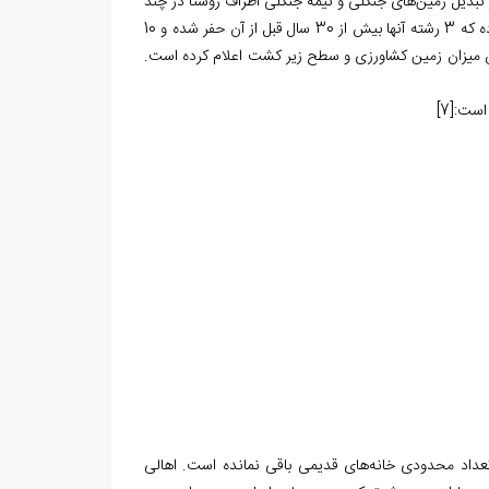
کدخدای 55 ساله گوزن فارس شد، وی از تبدیل زمین‌‏های جنگلی و نیمه جنگلی اطراف روستا در چند
سال قبل از تاریخ مصاحبه سخن گفته و تعداد قنات‏‌های فعال روستا را 13 رشته اعلام کرده که 3 رشته آنها بیش از 30 سال قبل از آن حفر شده و 10
افزایش میزان زمین کشاورزی و سطح زیر کشت اعلام کرده است.
 است:
[7]
عداد محدودی خانه‏‌های قدیمی باقی نمانده است. اهالی