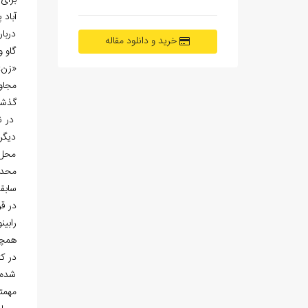
برای
آباد
دربا
خرید و دانلود مقاله
گاو 
«زن»
مجاو
گذشت
در ن
دیگر
محل 
محدو
در قر
رابینو، مامو
همچ
شده،
مهمتر