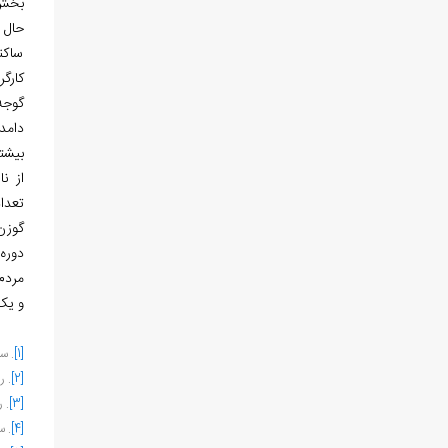
بخش 
حال 
ساکن
گوجه فرن
دامداران گوزن 
بیشت
از ن
تعداد
گوزن
دوره 
و یک
[1]
. س
[2]
. رابین
[3]
. رابی
[4]
. ستود