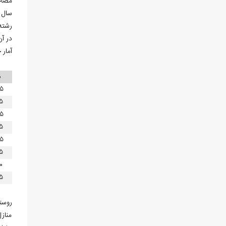
در آن سا
آمار
س
5
5
5
5
5
5
0
5
روستا
مناز