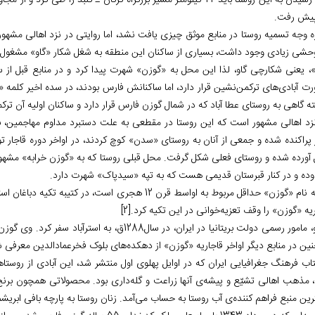
 رسیدن به این روستا باید
22
کیلومتر مسیر بزرگراه گرگان ـ گنبد را طی کرد و از مج
 پیش رفت.
ره وجه تسمیه روستا در منابع موثق چیزی یافت نشد، اما روایتی در نزد اهالی مشهو
وحشی زیادی وجود داشت، بسیاری از ساکنان این منطقه به شغل شکار «گاو» مشغول ب
، یعنی شکارچی گاو، لذا این محل به «گوزن» شهرت پیدا کرد و در منابع قبل از 
رت آبادی‏‌های ترکمن‏‌نشین قرار دارد، اما ساکنانش فارس بودند، در سده اخیر کلمه
ه گاهی به روستای عطا آباد که در شمال گوزن فارس قرار دارد و ساکنان اولیه آن تر
زد اهالی مشهور است که این روستا در مقطعی به علت دستبرد مداوم مهاجمین، ب
 پراکنده شده و جمعی از آنان به روستای «سدن» کوچ کردند، در اواخر دوره قاجار ت
آورده شده و روستای فعلی شکل گرفت. محل قبلی روستا که به «گوزن خرابه» مشهور 
ده و در کنار قبرستان قدیمی هست که به تپه «سیدپاک» شهرت دارد.
یه «گوزن» را وقف تعزیه‌خوانی در این تکیه کرد.
[2]
ر رسمی دولت بریتانیا در ایران، در سال1288ق، به استرآباد سفر کرد. وی گوزن را از آبادی‌‏های بلوک فخرعمادالدین معرفی کرده است.
نین
در منابع دیگر اواخر قاجاریه «گوزن» از دهکده‌‏های بلوک فخرعمادالدین معرفی
 مذهب اهالی تشیّع و پیشه‌ی آنها زراعت و گله‌‏داری بود. محصولاتی همچون برنج
ین منبع فراهم کننده‌ی آب روستا به حساب می‌آمد. زنان روستا به پارچه بافی ابری