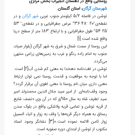
روستایی واقع در دهستان انجیراب بخش مرکزی
شهرستان گرگان
،
استان گلستان.
توشن در فاصله 5/2 کیلومتر جنوب غربی
شهر گرگان
و در
نقطه‌ی ً20 َ48 36° عرض جغرافیایی و در نقطه‌ی ً 53
َ25 54° طول جغرافیایی و با ارتفاع 183 متر از سطح دریا
واقع شده است.
[1]
این روستا از سمت شمال و شرق به شهر گرگان (بلوار صیاد،
جنوب به امام زاده رنگو و غرب به زمین‌های زراعی منتهی
می‌گردد.
توشن در لغت‌نامه دهخدا به معنی کم شدن آب
[2]
است.
اما با توجه به موقعیت و قدمت روستا نمی توان ارتباط
معنی داری میان نام روستا با معنی لغوی آن برقرار گردد؟
وجود وقف‌نامه‌ای از امیر سید جلال الدین محمدولد امیر
سید لطیف شاه به سال 950ق که در آن وی «نصف شایع
از قریه توشن و تمامی قریه ولاشکی واقع در بلوک سدن
رستاق به همراه دیگر قریه‌ها را وقف به زوار و انباء السبیل
زوار ثامن الائمه نموده است.»
[3]
نشانگر وجود اسناد
مکتوب از توشن از ابتدای دوره صفویه است.