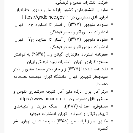
شرکت انتشارات علمی و فرهنگی.
سازمان نقشه‌برداری کشور، پایگاه ملی نام‏های جغرافیایی
ایران. قابل دسترسی در:
https://gndb.ncc.gov.ir
ستوده، منوچهر. (1377) از آستارا تا استارباد ج6 . تهران.
انتشارات انجمن آثار و مفاخر فرهنگی
ستوده، منوچهر. (1377) از آستارا تا استارباد ج7 . تهران.
انتشارات انجمن آثار و مفاخر فرهنگی
سفرنامه استراباد، مازندران، گیلان و... (2535) به کوشش
مسعود گلزاری. تهران. انتشارات بنیاد فرهنگی ایران.
لغت‌نامه دهخدا (1377) زیر نظر دکتر محمد معین و دکتر
سیدجعفر شهیدی. تهران. دانشگاه تهران. موسسه لغت‌نامه
دهخدا.
مرکز آمار ایران. درگاه ملی آمار. نتیجه سرشماری نفوس و
مسکن. قابل دسترسی در :
https://www.amar.org.ir
معطوفی، اسدالله.(1387). سنگ مزارها و کتیبه‌های
تاریخی گرگان و استرآباد . تهران. انتشارات حروفیه.
مکنزی، چارلز فرانسیس. (1359) سفرنامه شمال. تهران. نشر
گستره.