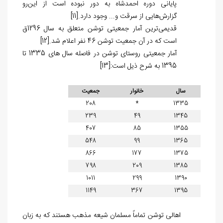
پایانی دوره احمدشاه به دور نبوده است از این‌رو
گزارش‌هایی از سرقت و... وجود دارد.
[11]
قدیمی‌ترین آمار جمعیتی توشن متعلق به سال 1296ق
است که در آن جمعیت توشن 46 نفر اعلام شد.
[12]
آمار جمعیتی روستای توشن در فاصله سال های 1335 تا
1395 به شرح ذیل است:
[13]
سال
خانوار
جمعیت
208
*
1335
239
49
1345
407
85
1355
548
99
1365
866
177
1375
798
209
1385
1011
299
1390
1149
367
1395
اهالی توشن تماماً مسلمان شیعه مذهب هستند که به زبان