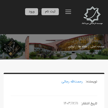
/
ثبت نام
ورود
صفحه اصلی
مقاله ها
توشن
نویسنده:
رحمت‌الله رجائی
تاریخ انتشار:
1403/12/11