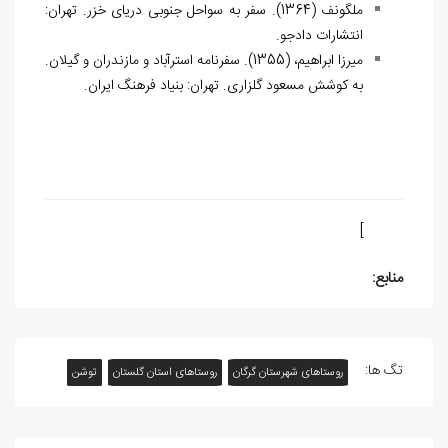
ملگونف (1364). سفر به سواحل جنوبی دریای خزر. تهران:
انتشارات دادجو.
میرزا ابراهیم، (1355). سفرنامه استرآباد و مازندران و گیلان.
به کوشش مسعود گلزاری. تهران: بنیاد فرهنگ ایران.
[
منابع:
تگ ها:
روستاهای شهرستان گرگان
روستاهای استان گلستان
توشن