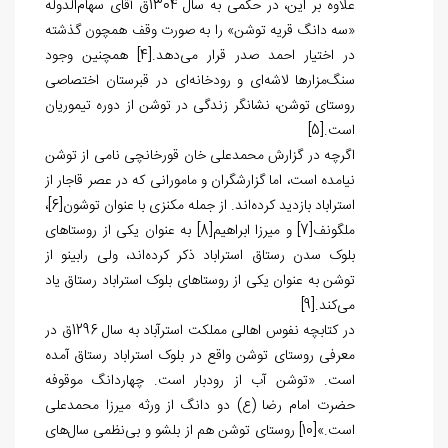
علاوه بر این، در حکمی به سال 1304ق آقای سهام‌الدوله
«سه دانگ قریه توشن» را به صورت وقف همچون گذشته
در اختیار احمد صدر قرار می‌دهد.
[4]
همچنین وجود
سنگ‌مزارها لاشه‌ای و رودخانه‌ای در قبرستان اختصاصی
روستای توشن، نشانگر زندگی در توشن از دوره تیموریان
است.
[5]
اگرچه در گزارش محمدعلی خان قورخانچی نامی از توشن
نیامده است، اما گزارشگران و مامورانی که در عصر قاجار از
استراباد بازدید کرده‌اند. از جمله مکنزی با عنوان توشون
[6]
،
ملگونف
[7]
و میرزا ابراهیم
[8]
به عنوان یکی از روستاهای
بلوک سدن رستاق استراباد ذکر کرده‌اند، ولی رابینو از
توشن به عنوان یکی از روستاهای بلوک استراباد رستاق یاد
می‌کند.
[9]
در کتابچه نفوس اهالی مملکت استرآباد به سال 1296ق در
معرفی روستای توشن واقع در بلوک استراباد رستاق آمده
است. «توشن آب از رودبار است. چهاردانگ موقوفه
حضرت امام رضا (ع) دو دانگ از ورثه میرزا محمدعلی
است.»
[10]
روستای توشن هم از بلشو و بی‌نظمی سال‌های