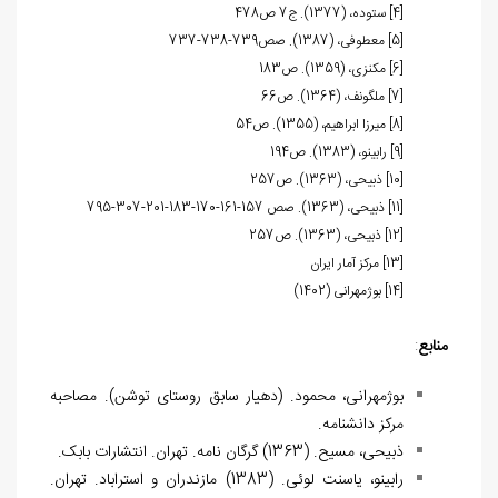
[4]
ستوده، (1377). ج7 ص478
[5]
معطوفی، (1387). صص739-738-737
[6]
مکنزی، (1359). ص183
[7]
ملگونف، (1364). ص66
[8]
میرزا ابراهیم، (1355). ص54
[9]
رابینو، (1383). ص194
[10]
ذبیحی، (1363). ص257
[11]
ذبیحی، (1363). صص 157-161-170-183-201-307-795
[12]
ذبیحی، (1363). ص257
[13]
مرکز آمار ایران
[14]
بوژمهرانی (1402)
منابع
:
بوژمهرانی، محمود. (دهیار سابق روستای توشن). مصاحبه
مرکز دانشنامه.
ذبیحی، مسیح. (1363) گرگان نامه. تهران. انتشارات بابک.
رابینو، یاسنت لوئی. (1383) مازندران و استراباد. تهران.