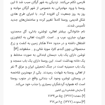
فارسی تکلم می‌کنند. نزدیکی به شهر گرگان سبب شد تا این
روستا با ورود مهاجرانی به خصوص از شهر گرگان مواجه و
روز به روز جمعیت آن افزوده گردد. با اجرای طرح هادی
شکل قدیمی روستا کاملاً تغییر کرده و ساختمان‌های جدید
تأسیس شدند.
نام خانوادگی بیشتر اهالی، توشنی، بادلی، گل محمدی،
مهران، جباری، عرب و... است. اکثریت اهالی به کشاورزی
اشتغال داشته و در حدود 700 هکتار زمین به کشت و زرع
محصولاتی چون گندم، کلزا، سویا، شالی و... مشغولند.
[14]
توشن دارای یک باب دبستان ابتدائی به صورت مختلط و
یک خانه بهداشت است. این روستا دارای یک باب مسجد و
یک باب حسینیه است در جنگ تحمیلی ایران و عراق 4 نفر
از اهالی روستا به شهادت رسیدند. یکی از مهمترین شاخصه
در روستای توشن، وجود آب بندانی واقع در جنوب روستا
است که همواره گردشگران بسیاری را جذب خود می‌کند.
1]
سازمان نقشه‌برداری کشور.
[2]
دهخدا (1377). ج5 ص7134
[3]
ستوده، (1377). ج6 ص312