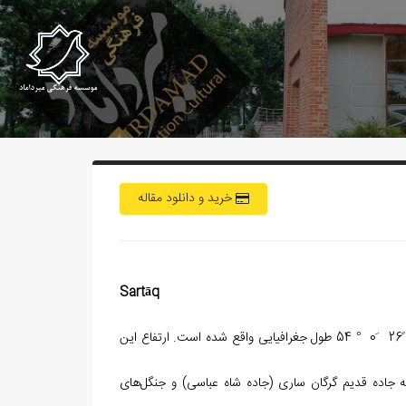
خرید و دانلود مقاله
Sartāq
و در نقطه‌ی ً21 َ45 °36 عرض و ً26 َ0 ° 54 طول جغرافیایی واقع شده‌ است. ارتفاع این
ه جاده قدیم گرگان ساری (جاده شاه عباسی) و جنگل‏‌های