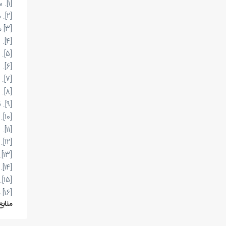
[1]
. س
[2]
. معط
[3]
.م
[4]
. 
[5]
. 
[6]
. س
[7]
. ست
[8]
. مک
[9]
. قو
[10]
. 
[11]
. رابی
[12]
. 
[13]
.
[14]
. 
[15]
.
[16]
.م
منابع