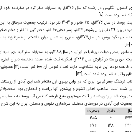
مکنزی کنسول انگلیس در رشت که سال 1276ق به استرآباد سفر
باد نام برده است.
[8]
ی‌شوهر 14نفر، پسر صغیر60 نفر، دختر کبیر 12 نفر و دختر صغیر 56 نفر.
ملکونف، جهانگرد روس، در سال1277ق، سفری به شمال ایران داشت. ا
.
[10]
ر رسمی دولت بریتانیا در ایران، در سال1288ق، به استرآباد سفر کرد. وی سرطاق را از آبادی‌‏های بلوک انزان معرفی کرده است.
وضعیت این روستا در گزارش سال 1296ق اینگونه ثبت شده است: «خ
خالصه بوده، این قریه قشلاقیت دارد، تعداد نفوس آن 100 نفر است»
[12]
همچنین د
اق وقفی» نام برده شده است.
[13]
ی شده ‌است. مذهب اهالی تشیّع و پیشه‌ی آنها زراعت و گله‏‌داری بود. محصولات
. رودخانه لواردوچشمه و قنات مهمترین منبع فراهم کننده‌ی آب روستا به حساب می‌آم
 جمعیت این آبادی در دوره‌های مختلف سرشماری نفوس و مسکن ایران به این شرح
ال
خانوار
جمعیت
405
*
13
676
128
13