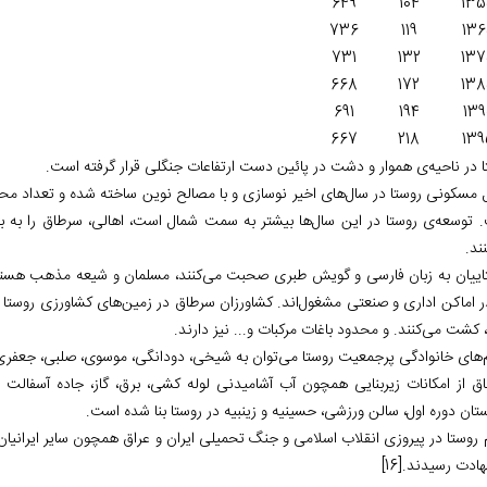
649
104
13
736
119
13
731
132
13
668
172
13
691
194
139
667
218
139
ا در ناحیه‌‏ی هموار و دشت در پائین دست ارتفاعات جنگلی قرار گرفته است.
ل مسکونی روستا در سال‏‌های اخیر نوسازی و با مصالح نوین ساخته شده‏ و تعداد محد
 توسعه‌ی روستا در این سال‌ها بیشتر به سمت شمال است، اهالی، سرطاق را به بال
نند.
اییان به زبان فارسی و گویش طبری صحبت می‌‏کنند، مسلمان و شیعه مذهب هستند
 کشت می‌‏کنند. و محدود باغات مرکبات و... نیز دارند.
ام‌‏های خانوادگی پرجمعیت روستا می‌‏توان به شیخی، دودانگی، موسوی، صلبی، جعفری 
ق از امکانات زیربنایی همچون آب آشامیدنی لوله کشی، برق، گاز، جاده آسفالت و
تان دوره اول، سالن ورزشی، حسینیه و زینبیه در روستا بنا شده است.
هادت رسیدند.
[16]