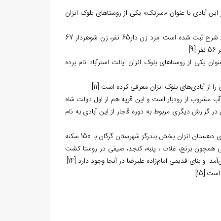
 کرد در سفرنامه خود از این آبادی با عنوان «سرتک» یکی از روستاهای بلوک انزان
جمعیت روستا در سال 1276ق، 65 خانوار و 303 نفر بود. ترکیب جمعیت سرطاق به این شرح ثبت شده است: مرد زن دار65 نفر، زن شوهردار 67
[9]
ز «سرطاق» به عنوان یکی از روستاهای بلوک انزان ایالت استرآباد نام برده
[11]
الصه دیوان اعلی، آب مشروب از رودبار است و این قریه هم از اول دولت شاه
ر گزارش دیگری مربوط به دوره قاجار از این آبادی به نام
در کتاب فرهنگ جغرافیایی ایران که در اوایل پهلوی اول منتشر شد، این آبادی از روستاهای دهستان انزان بخش بندرگز شهرستان گرگان با 150 سکنه
ی همچون برنج، غلات ، پنبه، کنجد، صیفی در روستا کشت
د. و بنای قدیمی امام‌زاده علیرضا در آنجا وجود دارد.
[14]
 است:
[15]