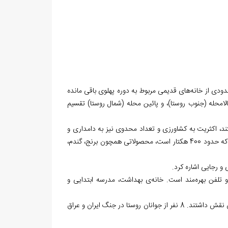
ودی از خانه‏‌های قدیمی مربوط به دوره پهلوی باقی مانده
امحله (جنوب روستا)، و پائین محله (شمال روستا) تقسیم
، اکثریت به کشاورزی و تعداد محدوی نیز به دامداری و
کار در اماکن اداری و صنعتی مشغول‌اند. کشاورزان سرطاق در زمین‏‌های کشاورزی روستا که حدود 400 هکتار است، محصولاتی همچون برنج، گندم،
و رجایی اشاره کرد.
 تلفن بهره‌مند است. خانه‌ی بهداشت، مدرسه ابتدایی و
مردم روستا در پیروزی انقلاب اسلامی و جنگ تحمیلی ایران و عراق همچون سایر ایرانیان نقش داشتند. 8 نفر از جوانان روستا در جنگ ایران و عراق