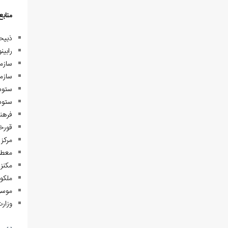
منابع
ذبیحی، مسیح.(363
رابینو،هـ ل.(1365). مازندران و استرآباد.(چاپ
سازما
سازما
ستوده، منوچهر. 
ستوده، 
فرهنگ جغرافیایی 
قورخانچی، محمد
مرکز 
معطوفی، اسدالله. (1387
مکنزی، چارلز فرا
ملکونف. گریگوری(1364)
موسوی، سیدابراهیم
وزار