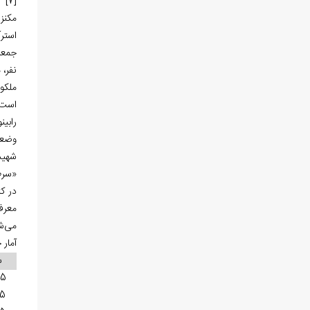
[7]
استرآ
نفر، مرد بی‌زن 29 نفر، زن ب
‌است
رابینو، مامو
شهید 
«سرط
معرف
می‌شد
آمار
س
35
45