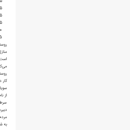
55
65
75
85
0
5
روست
مناز
است.
می‌‏ک
روست
سویا،
از ن
سرطا
دبیرس
به ش