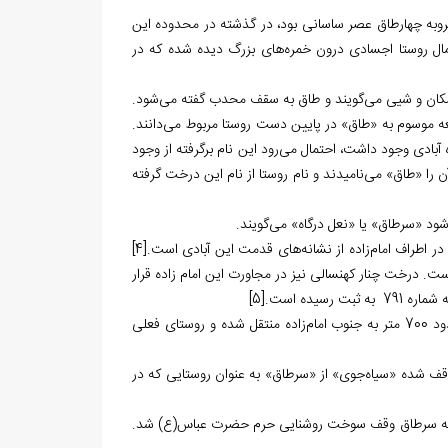
خروبه چهارطاق عصر ساسانی بود، در گذشته در محدوده این
مال روستا اجسادی درون خمره‏‌های بزرگ دیده شده که در
ان و شیی می‏‌گویند و طاق به سقف محدب گفته می‌‏شود.
ه موسوم به «طاق» در پایین دست روستا ‏مربوط می‏‌دانند.
بادی وجود داشت، احتمال می‌‏رود این نام برگرفته از وجود
 را «طاق» می‏‌نامیدند و نام روستا از نام این درخت گرفته
شود «سرطاق» یا «نعل درگاه» می‏‌گویند.
ر اطراف امام‌زاده از نشانه‌‏های قدمت این‏ آبادی است.
[4]
ست. درخت چنار کهنسالی نیز در مجاورت این امام زاده قرار
791
به ثبت رسیده است.
[5]
برابر نقل اهالی در گذشته روستا در اطراف امام‌زاده قرار داشت، اما به دلایل نامعلوم، حدود 700 متر به جنوب امام‌زاده منتقل شده و روستای فعلی
 مشخص کردن محدوده قریه وقف شده «سیاه‏‌جوی» از «سرطاق» به عنوان روستایی که در