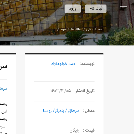
/
ثبت نام
ورود
صفحه اصلی
مقاله ها
سرطاق
نویسنده:
احمد خواجه‌نژاد
سر
سرط
تاریخ انتشار:
1403/12/05
روست
مدخل :
سرطاق / بندرگز/ روستا
این روستا د
روستا ا
‏ سر
قیمت :
رایگان