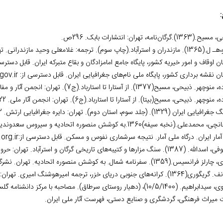
:
1).گرگان‌نامه، تهران: انتشارات بابک. 296ص.
 سوم). ترجمه: غلامعلی وحید مازندرانی. تهران: شرکت انتشارات علمی و فرهنگی. 371ص.
ن اوقاف و امور خیریه کشور، پایگاه جامع امامزادگان و بقاع متبرکه ایران. قابل دسترس
ن نقشه برداری کشور، پایگاه ملی نام‏‌های جغرافیایی ایران. قابل دسترسی از:
gov.ir
ذبیحی، مسیح(1377). از آستارا تا استارباد.(ج7). تهران: انجمن آثار و مفاخر فرهنگی. 696 ص.
منوچهر. ذبیحی، مسیح(بی‏تا). از آستارا تا استارباد.(ج6). تهران: انجمن آثار ملی. 722ص.
ایران (1329). (جلد سوم، استان دوم). تهران: دایره جغرافیایی ارتش. 332 ص.
علی.(نخبه سیفه)1360.به کوشش منصوره اتحادیه و سیروس سعدوندیان. تهران: نشر تاریخ ایران. 153ص.
آمار ایران. درگاه ملی آمار. نتیجه سرشماری نفوس و مسکن. قابل دسترسی از:
org.ir
). سنگ مزارها و کتیبه‌های تاریخی گرگان و استرآباد. تهران: حروفیه. 1287ص.
نسیس.(1359). سفرنامه شمال. به کوشش منصوره اتحادیه. تهران. نشرگستره. 218ص.
. کرانه‏‌های جنوبی دریای خزر، ترجمه امیرهوشنگ امیری. تهران: کتاب‏سرا.
. (10/5/1400)، (دهیار روستای سرطاق). مصاحبه با مرکز دانشنامه گلستان.
ت میراث فرهنگی، گردشگری و صنایع دستی، فهرست آثار ملی ایران.