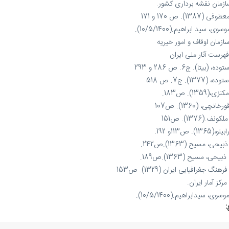
ازمان نقشه برداری کشور.
وفی (1387). ص 170 و 171
وسوی، سید ابراهیم.(10/5/1400).
سازمان اوقاف و امور خیریه
فهرست آثار ملی ایران
توده، (بی‏تا). ج6. ص 286 و 293
وده، (1377). ج7. ص 518
نزی،(1359). ص183.
رخانچی، (1360). ص107
ملکونف.(1376). ص151
نو،(1365). ص113و 192.
ذبیحی، مسیح (1363).ص242.
 ذبیحی، مسیح (1363).ص189.
فرهنگ جغرافیایی ایران.(1329). ص153
 مرکز آمار ایران.
وسوی، سیدابراهیم.(10/5/1400).
: