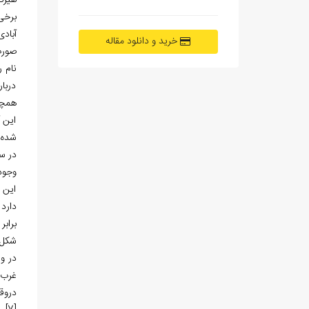
هیرکا
برخی
آباد
خرید و دانلود مقاله
صورت
نام 
دربا
همچنی
این آ
شده 
در سا
وجود 
این ا
دارد که ب
شکل 
غرب 
دروقفنامه مح