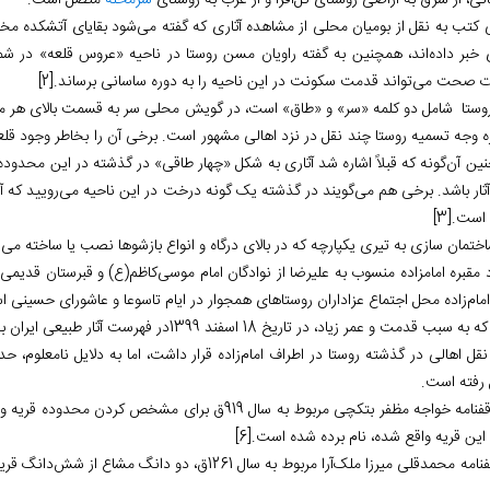
نی، از شرق به اراضی روستای گل‏‌افرا و از غرب به روستای
سرمحله
متصل است.
 کتب به نقل از بومیان محلی از مشاهده آثاری که گفته می‌‏شود بقایای آتشکده م
ی خبر داده‌‏اند، همچنین به گفته راویان مسن روستا در ناحیه «عروس قلعه» در ش
 صحت می‌‏تواند قدمت سکونت در این ناحیه را به دوره ساسانی برساند.
[2]
روستا شامل دو کلمه «سر» و «طاق» است، در گویش محلی سر به قسمت بالای هر مک
ره وجه تسمیه روستا چند نقل در نزد اهالی مشهور است. برخی آن را بخاطر وجود قلع
ن آن‌گونه که قبلاً اشاره شد آثاری به شکل «چهار طاقی» در گذشته در این محدوده آ
ثار باشد. برخی هم می‏‌گویند در گذشته یک گونه درخت در این ناحیه می‏‌رویید که آن
است.
[3]
ختمان سازی به تیری یکپارچه‌ که در بالای درگاه و انواع بازشوها نصب یا ساخته می‌‏‏
مقبره امام‏زاده منسوب به علیرضا از نوادگان امام موسی‏‌کاظم(ع) و قبرستان قدیمی د
مام‌زاده محل اجتماع عزاداران روستاهای همجوار در ایام تاسوعا و عاشورای حسینی ا
ه سبب قدمت و عمر زیاد، در تاریخ 18 اسفند 1399در فهرست آثار طبیعی ایران به شماره
رفته است.
در وقفنامه خواجه مظفر بتکچی مربوط به سال 919ق برای
این قریه واقع شده، نام برده شده است.
[6]
مدقلی میرزا ملک‏‌آرا مربوط به سال 1261ق، دو دانگ مشاع از شش‌دانگ قریه سرطاق وقف سوخت روشنایی حرم حضرت عباس(ع) شد.