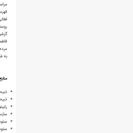
مراس
فهرست
اهال
گزشر
فاطمی
به ش
منابع
ذبیحی، مسیح.(363
ذبیحی، مسیح.(2536).
رابینو،هـ ل.(1365). مازندران و استرآباد.(چاپ
سازما
ستوده، منوچهر. 
ستوده، 