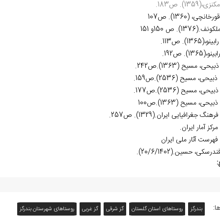
نزی،(1359). ص183.
ورخانچی، (1360). ص107
ونف.(1376). ص 150و 151
ابینو،(1365). ص113.
ینو،(1365). ص192.
ذبیحی، مسیح (1363).ص242.
 ذبیحی، مسیح (2536).ص159.
ذبیحی، مسیح (2536).ص177.
 ذبیحی، مسیح (1363).ص100
فرهنگ جغرافیایی ایران.(1329). ص257.
 مرکز آمار ایران.
 فهرست آثار ملی ایران
ندرسکی، حسین.(20/6/1402).
:
ا:
بندرگز
روستاهای استان گلستان
گز شرقی
گز غربی
روستاهای شهرستان بندرگز