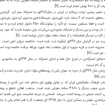
 یا روستا به نام «محله‏‌کرد»، «میان محله» و «مسکر محله» معرفی کرده که به کشاو
ا 700 تومان اعلام کرده است.
[9]
رابینو، مامور رسمی دولت بریتانیا در ایران، در سال
انزان متعلق دانسته که 9 محله دارد؛ کوی‌‏خیل، تمیسکانه‏‌خیل، بادخیل، کردخ
ار بودند و بین بندرگز و استرآباد چاروداری می‏‌کردند ولی متوجه شدند که سود پنب
و «گز» و «بندرگز هشتیکه» را از جمله دهات بلوک انزان نوشته است.
[11]
وضعیت جز در گزارش سال 1296ق اینگونه ثبت شده است: «خالصه دیوا
 مخروبه است و قریه مزبوره از اول سلطنت شاه شهید نورالله مرقده خالصه بوده 
.
[12]
لح استرآبادی در شرح حال علما و ادبای استرآباد در سال 1294ق به ملامهدی جزی استرآبادی
 گز نام می‌‏برد.
در گزارش سال 1327ق از «جز» به عنوان یکی از روستاهای بلوک انزان نام برده
دارد.
[15]
کیلومتری جنوب بندرگز با 3860 سکنه معرفی شده ‌است. مذهب اها
ن، کنجد، صیفی در روستا کشت می‌شد. قسمتی از مزرعه شاه‌‏پسند جزو این قصبه اع