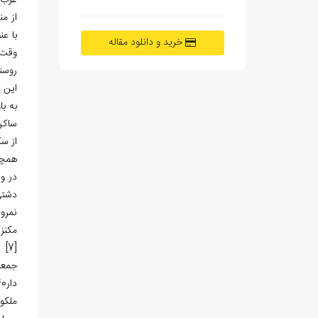
غرب 
از من
با ع
خرید و دانلود مقاله
وقت 
این 
به با
ساکن 
از سک
همچن
دشتی‏
نمرو
مکنزی کنسول انگ
[7]
دار240 نفر، زن شوهردار 334 نفر، مرد بی‌زن 216 نفر، زن بی‌شوهر 84 نفر، پسر صغیر285 نفر، دختر کبیر 85 نفر و دختر صغیر 204 نفر.