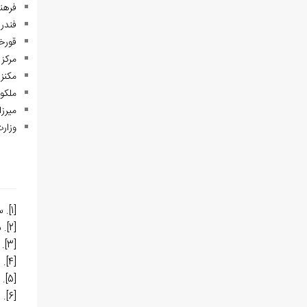
فرهنگ جغرافیایی 
فندرسکی، حسین، (6/1402
قورخانچی،محمد 
مرکز 
مکنزی، چارلز فرا
ملکونف. گریگوری(1364)
میرزا ابراهیم، (1355). سفرنامه استر
وزار
[1]
. س
[2]
. ستو
[3]
. م
[4]
.
ف
[5]
. س
[6]
. س