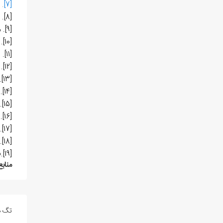
[7]
. مک
[8]
. ق
[9]
. ملک
[10]
. ر
[11]
. راب
[12]
. 
[13]
.
[14]
. 
[15]
.
[16]
. 
[17]
.
[18]
.
[19]
.ف
منابع
تگ ه