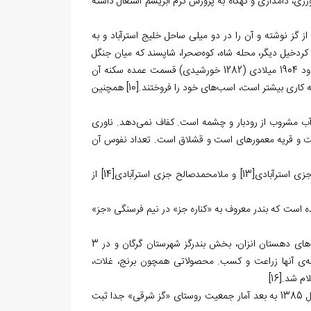
رزی، دامداری و گهگاه به پرورش کرم ابریشم اشتغال داشته
1288ق، به استرآباد سفر کرد. گزارشی از گز نوشته و آن را در دو میلی ساحل خلیج استرآباد و به
یل، بای‏‌خیل، کردخیل دیگر، محله شاه، کوه‏‌صحرا، شاپسند که میان جنگل
واقع است و فعلا مسکون نیست. او «گز» را سکونت‏‌گاه 450 خانوار اعلام کرده و تا حدود 1904 میلادی (1282 خورشیدی) قسمت عمده سکنه آن
ه کاری بیشتر است، اسب‏‌های خود را فروختند.
[10]
همچنین
ن اعلی است. آب مشروب از رودبار و چشمه است. کفاف نمی‌‏دهد. ناوری
است و قریه معموره‏ای است و قشلاق است. تعداد نفوس آن
[13]
و ملامحمدصالح جزی استرآبادی
[14]
از
 شده و آمده است که بندر معروف به «کناره جز» در نیم فرسنگی «جز»
در کتاب فرهنگ جغرافیایی ایران که در اوایل پهلوی اول منتشر شد، این آبادی از روستاهای دهستان انزان، بخش بندرگز شهرستان گرگان و در 3
لی تشیّع و پیشه‌ی آنها زراعت و کسب. محصولاتی همچون برنج، غلات،
لام شد.
[16]
در سرشماری نفوس و مسکن ایران تا سال 1375 کل جمعیت گز با هم اعلام، ولی از سال 1385 به بعد آمار جمعیت روستای «گز شرقی» جدا ثبت