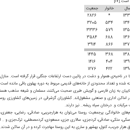
است.
[17]
ال
خانوار
جمعیت
2826
*
13
3205
534
13
3336
579
13
3584
688
13
3914
866
13
1445
368
13
1416
404
139
1276
422
139
ا در ناحیه‌‏ی هموار و دشت در پائین دست ارتفاعات جنگلی قرار گرفته است. منازل 
ه شده‏ و تعداد محدودی از خانه‌‏های قدیمی مربوط به دوره پهلوی باقی مانده است.
اییان به زبان فارسی و گویش طبری صحبت می‏‌کنند، مسلمان و شیعه مذهب هستند
در اماکن اداری و صنعتی مشغول‌اند. کشاورزان گزشرقی در زمین‌‏های کشاورزی روس
 مرکبات و. درختان سیاه ریشه.. نیز دارند.
ام‌‏های خانوادگی پرجمعیت روستا می‌‏توان به هزارجریبی، صادقی، رضایی، جعفری، ت
سکی، متکی، صادقی، کردجزی، سالاری جزی، مسعودی، کردمصطفی، ترک‌جزی و .. اشاره
ق هزار جریب، کتول، بهشهر و ساری به این روستا مهاجرت کرده و در آن ساکن شدند.