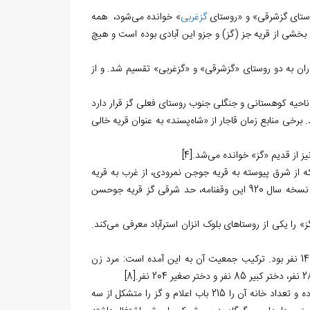
ستای گزشرقی» و «روستای
گزغربی
» خوانده می‏‌شود، همه
) بخشی از قریه جز (گز) و جزو این آبادی بوده است و هیچ
استان مازندران به دو روستای «گزشرقی» و «گزغربی» تقسیم شد. و از
در ناحیه کوهستانی و جنگلی جنوب روستای فعلی گز قرار دارد
رخی منابع زمان قاجار از «شاه‌‏پسند» به عنوان قریه خالی
 از قدیم «گز» خوانده می‌‏شد.
[4]
یه «گز» واقع در بلوک انزان که از شرق پیوسته به قریه جوجن نمرودی، از غرب به قریه
در نسخه سال 920 این وقفنامه، حد شرقی گز قریه جوحسن
جمعیت منطقه گز در سال 1276ق با نام «بندرجز» ثبت شده و دارای 240 خانوار و 1448 نفر بود. ترکیب جمعیت آن به این آمده است: مرد زن
[8]
ملکونف، جهانگرد روس، در سال1277ق، سفری به شمال ایران داشت. از «گز» نیز نام برده و تعداد خانه آن را 215 باب اعلام و گز را متشکل از سه