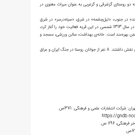
به دو روستای گزشرقی و گزغربی به عنوان میراث معنوی در
سند» در جنوب، «تیل‌‏چشمه» در شرق، «سیاه‌‏درسر» در شرق
روستا، سابقه آموزش نوین در این روستا به زمان پهلوی اول بر می‏‌گردد و اولین دبستان در سال 1313 شمسی در این قریه فعالیت خود را آغاز کرد،
تلفن بهره‌مند است. خانه‌ی بهداشت، سالن ورزشی، مسجد و
مردم روستا در پیروزی انقلاب اسلامی و جنگ تحمیلی ایران و عراق همچون سایر ایرانیان نقش داشتند. 8 نفر از جوانان روستا در جنگ ایران و عراق
https://gndb.ncc