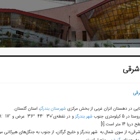
شرقی
رقی
ایی در دهستان انزان غربی از بخش مرکزی
شهرستان بندرگز
، استان گلستان.
در 5 کیلومتری جنوب
شهر بندرگز
و در نقطه‌ی ً30 َ44
°
36
عرض و ً17 َ58
ریا 14 متر است.
[1]
شرقی» از سوی شمال به شهر بندرگز و خلیج گرگان، از جنوب به جنگل‏‌های هیرکانی موس