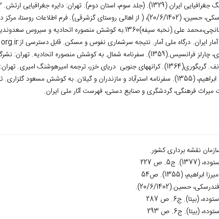
ایران (1329). (جلد سوم، استان دوم). تهران: دایره جغرافیایی ارتش. 332 ص.
20/)، ( از اهالی روستای گزشرقی). فرم اطلاعات روستا، مرکز دانشنامه گلستان.
علی.(نخبه سیفه)1360.به کوشش منصوره اتحادیه و سیروس سعدوندیان. تهران: نشر تاریخ ایران. 153ص.
آمار ایران. درگاه ملی آمار. نتیجه سرشماری نفوس و مسکن. قابل دسترسی از:
org.ir
نسیس.(1359). سفرنامه شمال. به کوشش منصوره اتحادیه. تهران: نشرگستره. 218ص.
. کرانه‏های جنوبی دریای خزر، ترجمه امیرهوشنگ امیری. تهران: کتاب‏سرا.
آباد و مازندران و گیلان. به کوشش مسعود گلزاری. تهران: بنیاد فرهنگ ایران. 334ص.
ت میراث فرهنگی، گردشگری و صنایع دستی، فهرست آثار ملی ایران.
ازمان نقشه برداری کشور.
ده، (1377). ج5. ص 227
یرزا ابراهیم، (1355). ص54
ندرسکی، حسین.(20/6/1402).
توده، (بی‏تا). ج6. ص 287
توده، (بی‏تا). ج6. ص 293