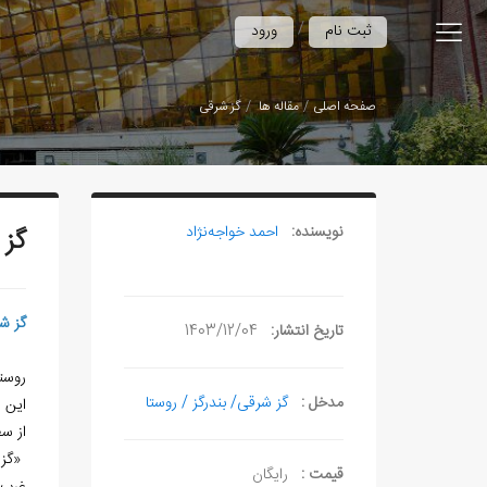
/
ثبت نام
ورود
صفحه اصلی
مقاله ها
گز شرقی
نویسنده:
احمد خواجه‌نژاد
گز 
گز ش
تاریخ انتشار:
1403/12/04
روست
مدخل :
گز شرقی/ بندرگز / روستا
این روستا 
از سطح د
‏ «گز
قیمت :
رایگان