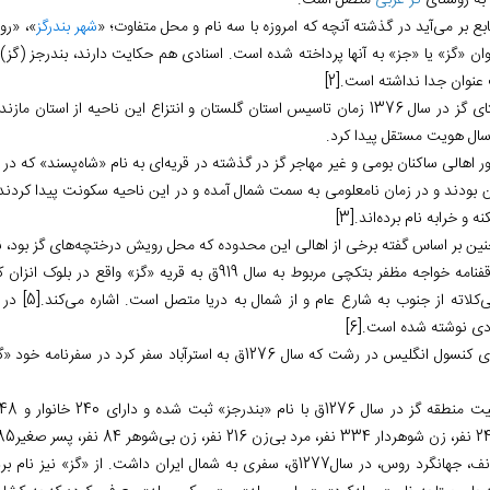
به روستای
گز غربی
متصل است.
ابع بر می‌‏آید در گذشته آنچه که امروزه با سه نام و محل متفاوت؛ «
شهر بندرگز
»، «رو
نوان «گز» یا «جز» به آنها پرداخته شده است. اسنادی هم حکایت دارند، بندرجز (گز
عنوان جدا نداشته است.
[2]
روستای گز در سال 1376 زمان تاسیس استان گلستان و انتزاع این ناحیه از 
سال هویت مستقل پیدا کرد.
ور اهالی ساکنان بومی و غیر مهاجر گز در گذشته در قریه‌‏ای به نام «شاه‌‏پسند» که 
بودند و در زمان نامعلومی به سمت شمال آمده و در این ناحیه سکونت پیدا کردند. ب
نه و خرابه نام برده‏‌اند.
[3]
ین بر اساس گفته برخی از اهالی این محدوده که محل رویش درختچه‏‌های گز بود، نیز
در وقفنامه خواجه مظفر بتکچی مربوط به سال 919ق به قر
‌کلاته از جنوب به شارع عام و از شمال به دریا متصل است. اشاره می‏‌کند.
[5]
دی نوشته شده است.
[6]
لیس در رشت که سال 1276ق به استرآباد سفر کرد در سفرنامه خود «گز» را یکی از روستاهای بلوک انزان استرآباد معرفی می‏‌کند.