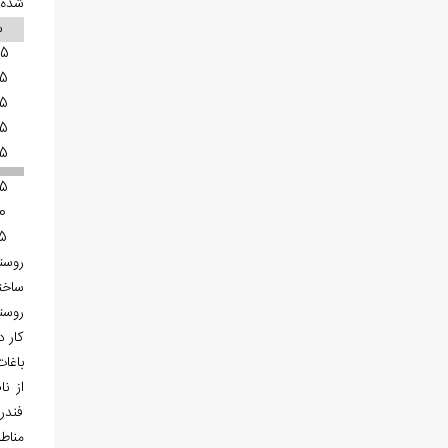
شده 
س
35
45
55
65
75
85
0
5
روست
ساخت
روست
کار 
باغات
از ن
فندر
مناط