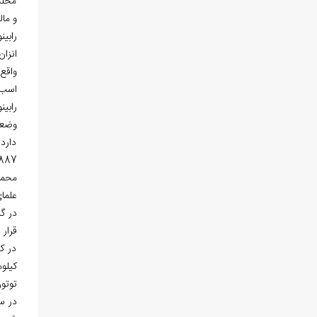
محله
و مالیات گز ر
اسب د
رابین
دارد
887 نفر است
محمدصا
علمای
قرار 
توتو