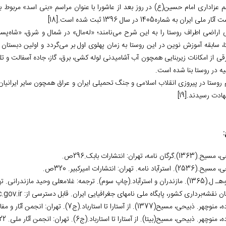
م عزاداری امام حسین(ع) در روز بعد از عاشورا با عنوان مراسم «بنی اسد» مربوط 
 آثار ملی ایران به شماره
1405
در سال 1396 ثبت شده است.
[18]
ی اراضی اطراف روستا را به این شرح می‌‏نامند؛ «له‌‏مال» در شمال و شرق، «شاه‌‏پ
قی از امکانات زیربنایی همچون آب آشامیدنی لوله کشی، برق، گاز، جاده آسفالت و 
ه در روستا بنا شده است.
هادت رسیدند.
[19]
:
1).گرگان نامه، تهران: انتشارات بابک.296ص.
 استرآباد نامه. تهران: انتشارات امیرکبیر. 320ص.
 سوم). ترجمه: غلامعلی وحید مازندرانی. تهران: شرکت انتشارات علمی و فرهنگی. 371ص.
ن نقشه‌برداری کشور، پایگاه ملی نام‏های جغرافیایی ایران. قابل دسترسی از:
.gov.ir
ذبیحی، مسیح(1377). از آستارا تا استارباد.(ج7). تهران: انجمن آثار و مفاخر فرهنگی، 696 ص.
منوچهر. ذبیحی، مسیح(بی‏تا). از آستارا تا استارباد.(ج6). تهران: انجمن آثار ملی. 722ص.