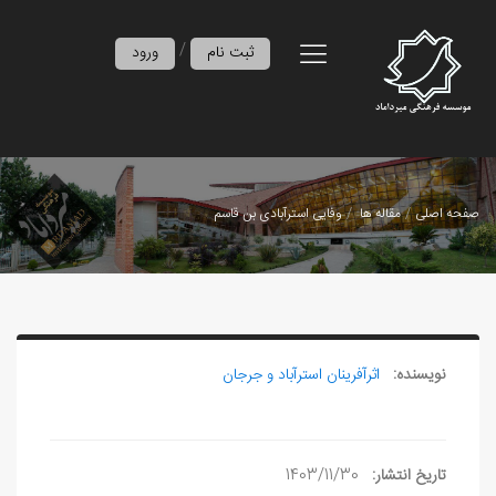
/
ثبت نام
ورود
صفحه اصلی
مقاله ها
وفايی استرآبادی بن قاسم
نویسنده:
اثرآفرينان استرآباد و جرجان
تاریخ انتشار:
1403/11/30