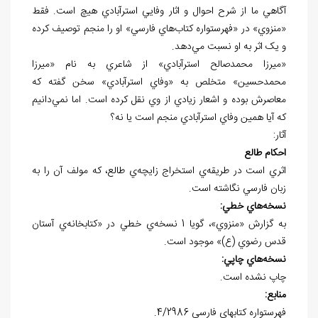
آگاهي ما از شرح احوال و اثار وفايي استرآبادي هيچ است. فقط
«منزوي» در «فهرستواره کتاب‌هاي فارسي» او را منجم توصيف کرده
و يک اثر به او نسبت مي‌دهد.
«ميرزا محمدصالح استرآبادي» از شاعري به نام «ميرزا
محمدحسين» متخلص به «وفاي استرآبادي» سخن گفته که
معاصرش بوده و اشعار زيادي از وي نقل کرده است. اما نمي‌دانيم
که آيا همين وفاي استرآبادي منجم است يا نه؟
آثار:
احکام طالع
اثري است در طريقه‌ي استخراج زايچه‌ي طالع، که مولف آن را به
زبان فارسي نگاشته است.
نسخه
هاي خطي:
به گزارش «منزوي»، گويا 1 نسخه‌ي خطي در «کتابخانه‌ي آستان
قدس رضوي (ع)» موجود است.
نسخه
هاي چاپي:
چاپ نشده است.
منابع:
فهرستواره کتابهاي فارسي 4/2986.