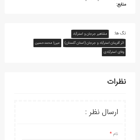
منابع:
تگ ها:
مشاهیر جرجان و استرآباد
اثر آفرينان استرآباد و جرجان (استان گلستان)
ميرزا محمدحسين
وفای استرآبادی
نظرات
ارسال نظر :
نام