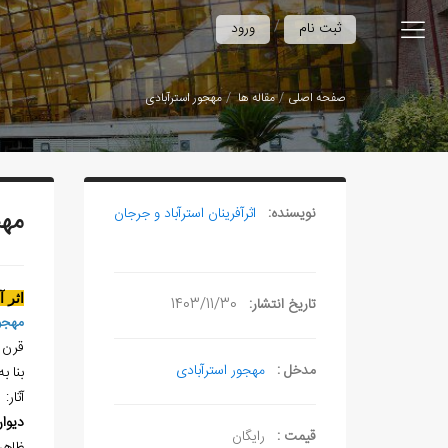
/
ثبت نام
ورود
صفحه اصلی
مقاله ها
مهجور استرآبادی
نویسنده:
اثرآفرينان استرآباد و جرجان
مهج
اثر 
تاریخ انتشار:
1403/11/30
مهجو
قرن 13هـ.ق
مدخل :
مهجور استرآبادی
بنا ب
آثار:
ديوا
قیمت :
رایگان