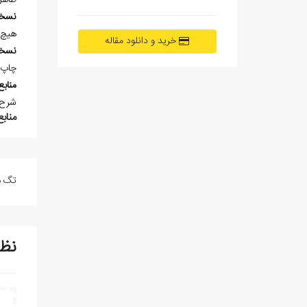
ظاهر
نسخ
هيچ 
خرید و دانلود مقاله
نسخ
چاپ 
منابع
شرح‌ح
منابع
تگ ه
نظ