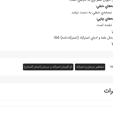
ا ديوان شعر وي به فارسي است.
ه
هاي خطي:
نسخه
ي خطي به دست نيامد.
ه
هاي چاپي:
نشده است.
:
ال علما و ادباي استرآباد (استرآباد‌نامه) 155.
:
ا:
مشاهیر جرجان و استرآباد
اثر آفرينان استرآباد و جرجان (استان گلستان)
رات