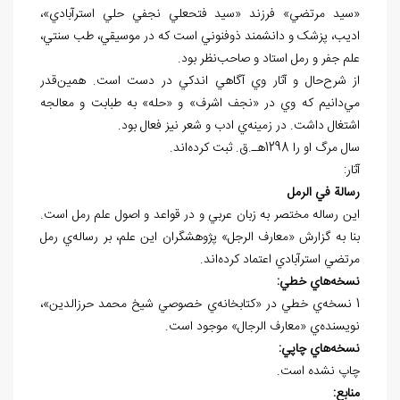
«سيد مرتضي» فرزند «سيد فتحعلي نجفي حلي استرآبادي»،
اديب، پزشک و دانشمند ذوفنوني است که در موسيقي، طب سنتي،
علم جفر و رمل استاد و صاحب‌نظر بود.
از شرح‌حال و آثار وي آگاهي اندکي در دست است. همين‌قدر
مي‌دانيم که وي در «نجف اشرف» و «حله» به طبابت و معالجه
اشتغال داشت. در زمينه‌ي ادب و شعر نيز فعال بود.
سال مرگ او را 1298هـ.ق. ثبت کرده‌اند.
آثار:
رسالة في الرمل
اين رساله مختصر به زبان عربي و در قواعد و اصول علم رمل است.
بنا به گزارش «معارف الرجل» پژوهشگران اين علم، بر رساله‌ي رمل
مرتضي استرآبادي اعتماد کرده‌اند.
نسخه
هاي خطي:
1 نسخه‌ي خطي در «کتابخانه‌ي خصوصي شيخ محمد حرزالدين»،
نويسنده‌ي «معارف الرجال» موجود است.
نسخه
هاي چاپي:
چاپ نشده است.
منابع: