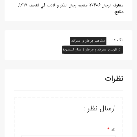
معارف الرجال 2/406؛ معجم رجال الفکر و الادب في النجف 1/117.
منابع:
تگ ها:
مشاهیر جرجان و استرآباد
اثر آفرينان استرآباد و جرجان (استان گلستان)
نظرات
ارسال نظر :
نام