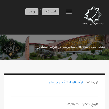
/
ثبت نام
ورود
صفحه اصلی
مقاله ها
سيد مرتضی بن فتح‌علی استرآبادی
نویسنده:
اثرآفرينان استرآباد و جرجان
تاریخ انتشار:
1403/11/29