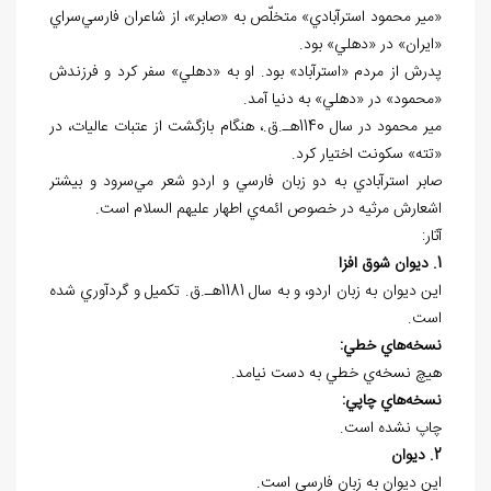
«مير محمود استرآبادي» متخلّص به «صابر»، از شاعران فارسي‌سراي
«ايران» در «دهلي» بود.
پدرش از مردم «استرآباد» بود. او به «دهلي» سفر کرد و فرزندش
«محمود» در «دهلي» به دنيا آمد.
مير محمود در سال 1140هـ.ق.، هنگام بازگشت از عتبات عاليات، در
«تته» سکونت اختيار کرد.
صابر استرآبادي به دو زبان فارسي و اردو شعر مي‌سرود و بيشتر
اشعارش مرثيه در خصوص ائمه‌ي اطهار عليهم السلام است.
آثار:
1. ديوان شوق افزا
اين ديوان به زبان اردو، و به سال 1181هـ.ق. تکميل و گردآوري شده
است.
نسخه
هاي خطي:
هيچ نسخه
ي خطي به دست نيامد.
نسخه
هاي چاپي:
چاپ نشده است.
2. ديوان
اين ديوان به زبان فارسي است.