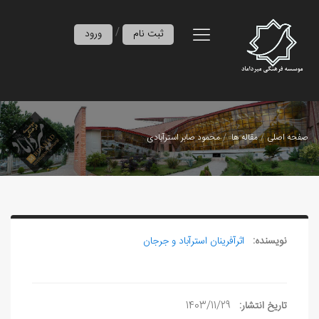
/
ثبت نام
ورود
صفحه اصلی
مقاله ها
محمود صابر استرآبادی
نویسنده:
اثرآفرينان استرآباد و جرجان
تاریخ انتشار:
1403/11/29