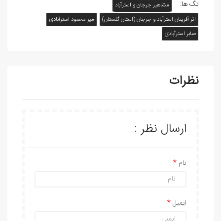
تگ ها:
مشاهیر جرجان و استرآباد
اثر آفرينان استرآباد و جرجان (استان گلستان)
میر محمود استرآبادی
صابر استرآبادی
نظرات
ارسال نظر :
نام
ایمیل