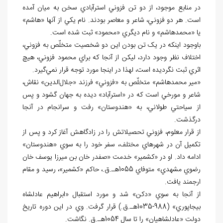
در منابع موجود، از دو تن فزوني استرآبادي سخن به ميان آمده
است. هر دو فزوني، شاعر و معاصر بودند. نام يکي از آنها «هاشم»
يا «محمدهاشم» و نام ديگري «محمود» ثبت شده است.
باوجود اينکه در يک تن بودن اين دو شخصيت متخلّص به فزوني،
اختلاف نظر وجود دارد، ليکن از آنجا که براي محمود فزوني، هيچ
اثري ثبت نگرديده است، لهذا در اينجا مورد توجه قرار نمي‌گيرد.
«مير محمدهاشم» متخلّص به «فزوني» فرزند «جلال‌الدين» نقاش،
شاعر و مورخي است که در «استرآباد» ديده به جهان گشود و پس
از سياحتي طولاني، به «هندوستان» رفت و سرانجام در آنجا
درگذشت.
از قرار معلوم، فزوني تحصيلاتش را در زادگاهش آغاز کرد و پس از
تکميل آن در شهرهاي مختلف، سفر خود را به سوي «هندوستان»
ادامه داد. او در «کشمير» خدمت «صفدر خان بن ميرزا يوسف خان
رضوي مشهدي» متوفاي 1055هـ.ق.، حاکم «کشمير»، رسيد و مقام
ارجمند يافت.
از آنجا به سوي «دکن» شد و مورد استقبال «ابراهيم عادلشاه
بيجاپوري» (988-1035هـ.ق.) قرار گرفت. وي در اين دوره تاريخ
دولت «عادلشاهيان» را تا سال 1054هـ.ق. نگاشت.