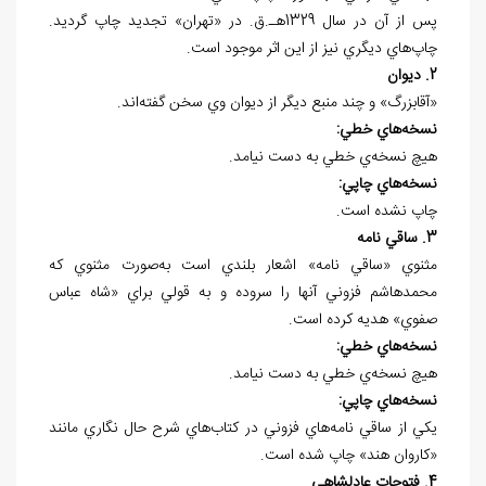
پس از آن در سال 1329هـ.ق. در «تهران» تجديد چاپ گرديد.
چاپ‌هاي ديگري نيز از اين اثر موجود است.
2. ديوان
«آقابزرگ» و چند منبع ديگر از ديوان وي سخن گفته‌اند.
نسخه
هاي خطي:
هيچ نسخه
ي خطي به دست نيامد.
نسخه
هاي چاپي:
چاپ نشده است.
3. ساقي نامه
مثنوي «ساقي نامه» اشعار بلندي است به‌صورت مثنوي که
محمدهاشم فزوني آنها را سروده و به قولي براي «شاه عباس
صفوي» هديه کرده است.
نسخه
هاي خطي:
هيچ نسخه
ي خطي به دست نيامد.
نسخه
هاي چاپي:
يکي از ساقي ‌نامه‌هاي فزوني در کتاب‌هاي شرح‌ حال ‌نگاري مانند
«کاروان هند» چاپ شده است.
4. فتوحات عادلشاهي