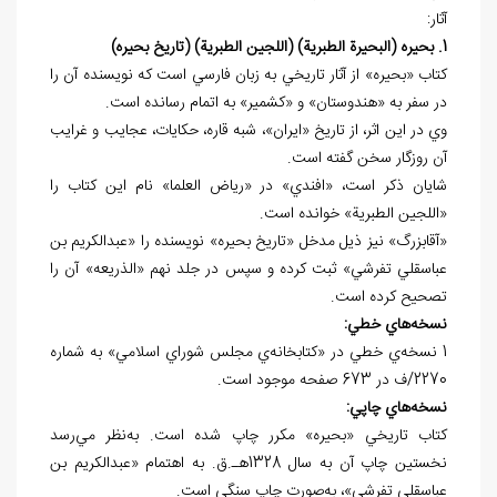
آثار:
1. بحيره (البحيرة الطبرية) (اللجين الطبرية) (تاريخ بحيره)
کتاب «بحيره» از آثار تاريخي به زبان فارسي است که نويسنده آن را
در سفر به «هندوستان» و «کشمير» به اتمام رسانده است.
وي در اين اثر، از تاريخ «ايران»، شبه قاره، حکايات، عجايب و غرايب
آن روزگار سخن گفته است.
شايان ذکر است، «افندي» در «رياض العلما» نام اين کتاب را
«اللجين الطبرية» خوانده است.
«آقابزرگ» نيز ذيل مدخل «تاريخ بحيره» نويسنده را «عبدالکريم بن
عباسقلي تفرشي» ثبت کرده و سپس در جلد نهم «الذريعه» آن را
تصحيح کرده است.
نسخه
هاي خطي:
1 نسخه‌ي خطي در «کتابخانه‌ي مجلس شوراي اسلامي» به شماره
2270/ف در 673 صفحه موجود است.
نسخه
هاي چاپي:
کتاب تاريخي «بحيره» مکرر چاپ شده است. به‌نظر مي‌رسد
نخستين چاپ آن به سال 1328هـ.ق. به اهتمام «عبدالکريم بن
عباسقلي تفرشي»، به‌صورت چاپ سنگي است.