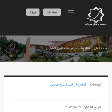
/
ثبت نام
ورود
صفحه اصلی
مقاله ها
محمدهاشم فزونی استرآبادی
نویسنده:
اثرآفرينان استرآباد و جرجان
تاریخ انتشار:
1403/11/29