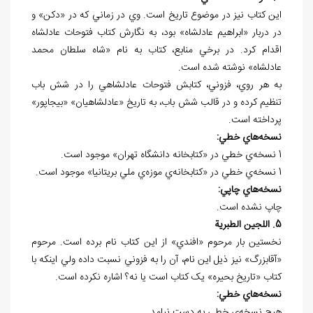
اين کتاب نيز در موضوع تاريخ است. وي در زماني که در «دکن» و
در دربار «ابراهيم عادلشاه» بود، به نگارش کتاب فتوحات عادلشاه
اقدام کرد. در برخي منابع، کتاب به نام «شاه سلطان محمد
عادلشاه» نوشته شده است.
به هر روي، فزوني، کتابش فتوحات عادلشاهي را در شش باب
تنظيم کرده و در قالب شش باب، به تاريخ «عادلشاهيان» «بيجاپور»
پرداخته است.
نسخه
هاي خطي:
1 نسخه‌ي خطي در «کتابخانه دانشگاه تهران» موجود است.
1 نسخه‌ي خطي در «کتابخانه‌ي موزه‌ي ملي بريتانيا» موجود است.
نسخه
هاي چاپي:
چاپ نشده است.
5. اللجين الطبرية
نخستين بار مرحوم «افندي» از اين کتاب نام برده است. مرحوم
«آقابزرگ» نيز ذيل اين نام، آن را به فزوني نسبت داده ولي اينکه با
کتاب «تاريخ بحيره» يک کتاب است يا نه؟ اشاره نکرده است.
نسخه
هاي خطي:
هيچ نسخه
ي خطي به دست نيامد.