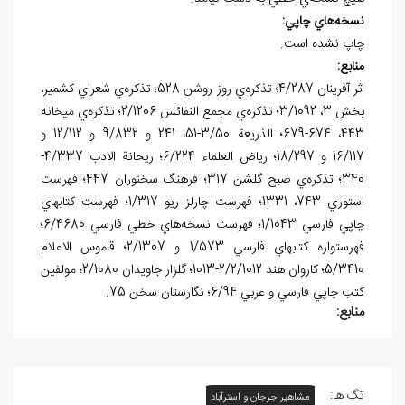
نسخه
هاي چاپي:
چاپ نشده است.
منابع:
اثر آفرينان 4/287؛ تذکره‌ي روز روشن 528؛ تذکره‌ي شعراي کشمير،
بخش 3، 3/1092؛ تذکره‌ي مجمع النفائس 2/1206؛ تذکره‌ي ميخانه
443، 674-679؛ الذريعة 3/50-51، 241 و 9/832 و 12/112 و
16/117 و 18/297؛ رياض العلماء 6/224؛ ريحانة الادب 4/337-
340؛ تذکره‌ي صبح گلشن 317؛ فرهنگ سخنوران 447؛ فهرست
استوري 743، 1331؛ فهرست چارلز ريو 1/317؛ فهرست کتابهاي
چاپي فارسي 1/1043؛ فهرست نسخه‌هاي خطي فارسي 6/4680؛
فهرستواره کتابهاي فارسي 1/573 و 2/1307؛ قاموس الاعلام
5/3410؛ کاروان هند 2/2/1012-1013؛ گلزار جاويدان 2/1080؛ مولفين
کتب چاپي فارسي و عربي 6/94؛ نگارستان سخن 75.
منابع:
تگ ها:
مشاهیر جرجان و استرآباد