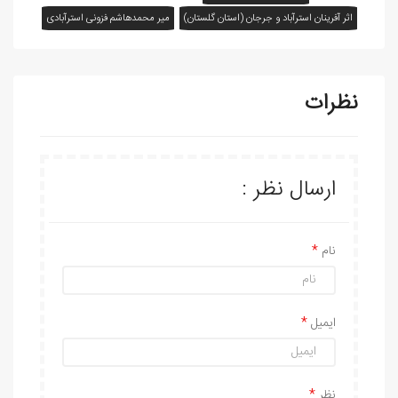
اثر آفرينان استرآباد و جرجان (استان گلستان)
میر محمدهاشم فزونی استرآبادی
نظرات
ارسال نظر :
نام
ایمیل
نظر