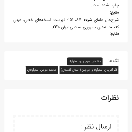
چاپ نشده است.
منابع:
شرح‌حال علماي شيعه 87، 151؛ فهرست نسخه‌هاي خطي، عربي
کتاب‌خانه‌هاي جمهوري اسلامي ايران 230.
منابع:
تگ ها:
مشاهیر جرجان و استرآباد
اثر آفرينان استرآباد و جرجان (استان گلستان)
محمد مومن استرآبادی
نظرات
ارسال نظر :