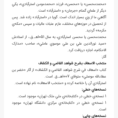
«محمدمحسن» يا «محسن»، فرزند «محمدمومن استرآبادي»، يکي
ديگر از علماي گمنام «جرجان» و «استرآباد» است.
آگاهي ما از وي بسيار اندک است. گويا در «استرآباد» زاده شد. پس
از تحصيل در حوزه‌هاي مختلف، عازم عتبات عاليات و سپس «مکه‌ي
مکرمه» گرديد.
محمدمحسن يا محسن استرآبادي، به سال 1051هـ.ق.، از استادش
«سيد نورالدين علي بن علي موسوي عاملي»، صاحب «مدارک
الاحکام»، اجازه دريافت کرد.
آثار:
منتخب الاسعاف بشرح شواهد القاضي و الکشاف
کتاب «اسعاف في شرح شواهد القاضي و الکشاف» از آثار «خضر بن
عطاءالله موصلي» متوفاي 1007هـ.ق. است.
استرآبادي آن را خلاصه کرده و «منتخب الاسعاف» نام نهاده است.
نسخه
هاي خطي:
1 نسخه‌ي خطي در «کتابخانه‌ي ملي ملک تهران» موجود است.
1 نسخه‌ي خطي در «کتابخانه‌ي مرکزي دانشگاه تهران» موجود
است.
نسخه
هاي چاپي: