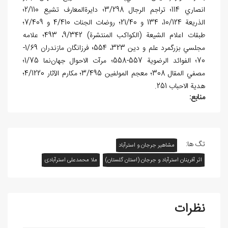
انصاري 114؛ تراجم الرجال 3/298؛ دايرةالمعارف تشيع 2/110؛
الذريعة 10/124، 134 و 21/40؛ روضات الجنات 4/410 و 7/409؛
طبقات اعلام الشيعة (الکواکب المنتشرة) 9/342، 493؛ علامه
مجلسي بزرگمرد علم و دين 323، 554؛ فرزانگان مازندران 1/69-
70؛ الفوائد الرضوية 557-558؛ مرآت الاحوال جهان‌نما 1/75؛
مصفي المقال 308؛ معجم المولفين 3/495؛ مکارم الآثار 4/1220؛
هدية الاحباب 251.
منابع:
تگ ها:
مشاهیر جرجان و استرآباد
اثر آفرينان استرآباد و جرجان (استان گلستان)
ملا محمدعلی استرآبادی
نظرات