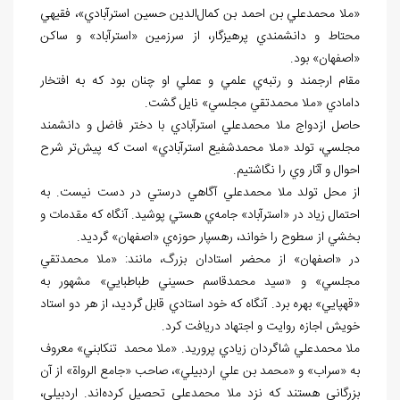
«ملا محمدعلي بن احمد بن کمال‌الدين حسين استرآبادي»، فقيهي
محتاط و دانشمندي پرهيزگار، از سرزمين «استرآباد» و ساکن
«اصفهان» بود.
مقام ارجمند و رتبه‌ي علمي و عملي او چنان بود که به افتخار
دامادي «ملا محمدتقي مجلسي» نايل گشت.
حاصل ازدواج ملا محمدعلي استرآبادي با دختر فاضل و دانشمند
مجلسي، تولد «ملا محمدشفيع استرآبادي» است که پيش‌تر شرح
احوال و آثار وي را نگاشتيم.
از محل تولد ملا محمدعلي آگاهي درستي در دست نيست. به
احتمال زياد در «استرآباد» جامه‌ي هستي پوشيد. آنگاه که مقدمات و
بخشي از سطوح را خواند، رهسپار حوزه‌ي «اصفهان» گرديد.
در «اصفهان» از محضر استادان بزرگ، مانند: «ملا محمدتقي
مجلسي» و «سيد محمدقاسم حسيني طباطبايي» مشهور به
«قهپايي» بهره برد. آنگاه که خود استادي قابل گرديد، از هر دو استاد
خويش اجازه روايت و اجتهاد دريافت کرد.
ملا محمدعلي شاگردان زيادي پروريد. «ملا محمد تنکابني» معروف
به «سراب» و «محمد بن علي اردبيلي»، صاحب «جامع الرواة» از آن
بزرگاني هستند که نزد ملا محمدعلي تحصيل کرده‌اند. اردبيلي،