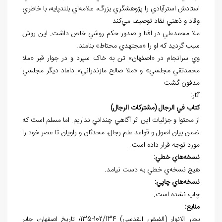
استادش استرآبادي را پژوهشگري بزرگ، علامه‌اي بلندپايه، با خاطري
وقاد و ذهني نقاد توصيف مي‌کند.
ملا محمدعلي در افتا و صدور حکم روشي خاص داشت. اين روش
سبب گرديد که او را «مجتهدي محتاط» بنامند.
وي سرانجام در «اصفهان» تن به خاک سپرد و در جوار قبر «ملا
محمدتقي مجلسي» و «ملا صالح مازندراني» داماد ديگر مجلسي
مدفون گشت.
آثار:
کتاب في الرجال (مشترکات الرجال)
از محتوا و جزئيات اين اثر آگاهي چنداني نداريم. اما مسلم است که
ضمن بيان اصول و قواعد علم رجال، محدثان و راويان تا عصر خود را
مورد توجه قرار داده است.
نسخه
هاي خطي:
هيچ نسخه
ي خطي به دست نيامد.
نسخه
هاي چاپي:
چاپ نشده است.
منابع:
بحار الانوار (الفيض القدسي) 102/134-135؛ تاريخ اصفهان، جابر