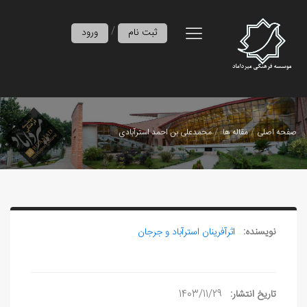
/
ثبت نام
ورود
صفحه اصلی
مقاله ها
محمدعلی بن احمد استرآبادی
نویسنده:
اثرآفرينان استرآباد و جرجان
تاریخ انتشار:
1403/11/29