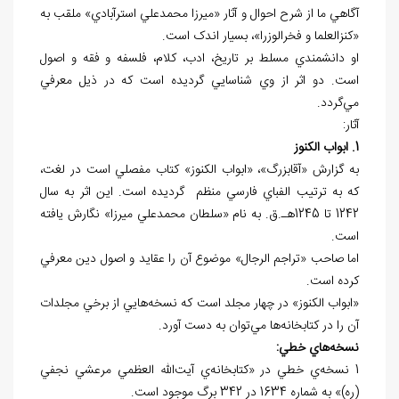
آگاهي ما از شرح احوال و آثار «ميرزا محمدعلي استرآبادي» ملقب به
«کنزالعلما و فخرالوزرا»، بسيار اندک است.
او دانشمندي مسلط بر تاريخ، ادب، کلام، فلسفه و فقه و اصول
است. دو اثر از وي شناسايي گرديده است که در ذيل معرفي
مي‌گردد.
آثار:
1. ابواب الکنوز
به گزارش «آقابزرگ»، «ابواب الکنوز» کتاب مفصلي است در لغت،
که به ترتيب الفباي فارسي منظم گرديده است. اين اثر به سال
1242 تا 1245هـ.ق. به نام «سلطان محمدعلي ميرزا» نگارش يافته
است.
اما صاحب «تراجم الرجال» موضوع آن را عقايد و اصول دين معرفي
کرده است.
«ابواب الکنوز» در چهار مجلد است که نسخه‌هايي از برخي مجلدات
آن را در کتابخانه‌ها مي‌توان به دست آورد.
نسخه
هاي خطي:
1 نسخه‌ي خطي در «کتابخانه‌ي آيت‌الله العظمي مرعشي نجفي
(ره)» به شماره 1634 در 342 برگ موجود است.