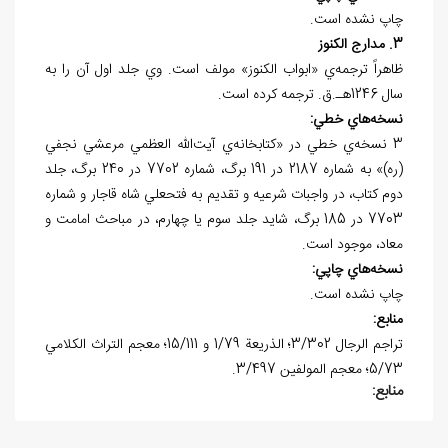
چاپ نشده است.
3. مدارج الکنوز
ظاهراً ترجمه‌ي «ابواب الکنوز» مولف است. وي جلد اول آن را به
سال 1246هـ.ق. ترجمه کرده است.
نسخه
هاي خطي:
3 نسخه‌ي خطي در «کتابخانه‌ي آيت‌الله العظمي مرعشي نجفي
(ره)» به شماره 2187 در 191 برگ، شماره 7702 در 240 برگ، جلد
دوم کتاب، در واجبات شرعيه و تقديم به فتحعلي شاه قاجار و شماره
7703 در 185 برگ، شايد جلد سوم يا چهارم، در مباحث امامت و
معاد، موجود است.
نسخه
هاي چاپي:
چاپ نشده است.
منابع:
تراجم الرجال 3/302؛ الذريعة 1/79 و 15/111؛ معجم التراث الکلامي
5/73؛ معجم المولفين 3/497.
منابع: