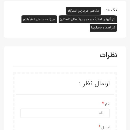
تگ ها:
مشاهیر جرجان و استرآباد
اثر آفرينان استرآباد و جرجان (استان گلستان)
ميرزا محمدعلی استرآبادی
کنزالعلما و فخرالوزرا
نظرات
ارسال نظر :
نام
ایمیل