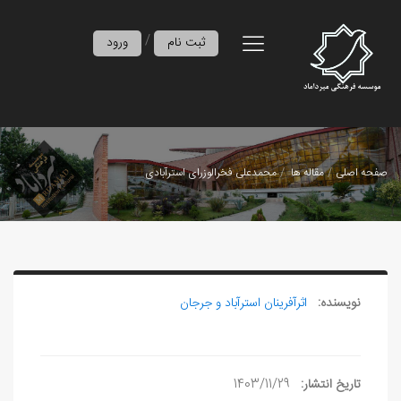
/
ثبت نام
ورود
صفحه اصلی
مقاله ها
محمدعلی فخرالوزرای استرآبادی
نویسنده:
اثرآفرينان استرآباد و جرجان
تاریخ انتشار:
1403/11/29