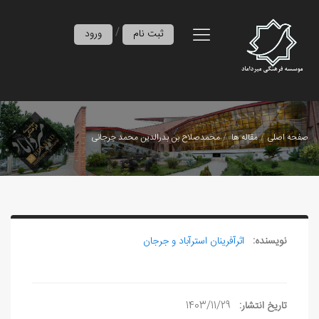
/
ثبت نام
ورود
صفحه اصلی
مقاله ها
محمدصلاح بن بدرالدین محمد جرجانی
نویسنده:
اثرآفرينان استرآباد و جرجان
تاریخ انتشار:
1403/11/29