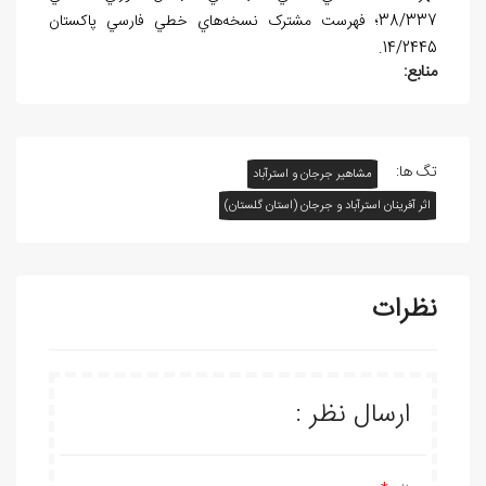
38/337؛ فهرست مشترک نسخه‌هاي خطي فارسي پاکستان
14/2445.
منابع:
تگ ها:
مشاهیر جرجان و استرآباد
اثر آفرينان استرآباد و جرجان (استان گلستان)
نظرات
ارسال نظر :