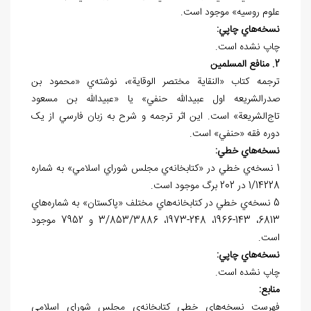
علوم روسيه» موجود است.
نسخه
هاي چاپي:
چاپ نشده است.
2. منافع المسلمين
ترجمه کتاب «النقاية مختصر الوقاية»، نوشته‌ي «محمود بن
صدرالشريعه اول عبيدالله حنفي» يا «عبيدالله بن مسعود
تاج‌الشريعة» است. اين اثر ترجمه و شرح به زبان فارسي از يک
دوره فقه «حنفي» است.
نسخه
هاي خطي:
1 نسخه‌ي خطي در «کتابخانه‌ي مجلس شوراي اسلامي» به شماره
1/14228 در 202 برگ موجود است.
5 نسخه‌ي خطي در کتابخانه‌هاي مختلف «پاکستان» به شماره‌هاي
6813، 143-1966، 248-1973، 3/853/3886 و 7952 موجود
است.
نسخه
هاي چاپي:
چاپ نشده است.
منابع:
فهرست نسخه‌هاي خطي کتابخانه‌ي مجلس شوراي اسلامي