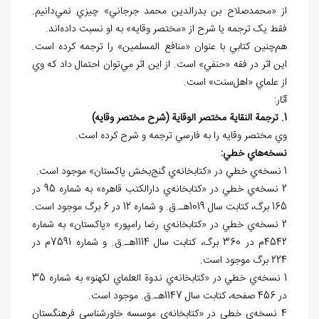
از «محمدصلاح بن بدرالدين محمد جرجاني» چيزي نمي‌دانيم.
فقط يک ترجمه يا شرح از «مختصر وقايه» به او نسبت داده‌اند.
هم‌چنين کتابي با عنوان «منافع المسلمين» را ترجمه کرده است.
اين اثر در فقه «حنفي» است. از اين اثر مي‌توان احتمال داد که وي
از علماي «اهل‌سنت» است.
آثار:
1. ترجمة النقاية مختصر الوقاية (شرح مختصر وقايه)
وي مختصر وقايه را به فارسي ترجمه و شرح کرده است.
نسخه
هاي خطي:
1 نسخه‌ي خطي در «کتابخانه‌ي گنج‌بخش پاکستان» موجود است.
2 نسخه‌ي خطي در «کتابخانه‌ي دارالکتب قاهره» به شماره 95 در
165 برگ، کتابت سال 1019هـ.ق. و شماره 12 در 6 برگ موجود است.
2 نسخه‌ي خطي در «کتابخانه‌ي رضا رامپور» «پاکستان» به شماره
4542م در 360 برگ، کتابت سال 1114هـ.ق. و شماره 7591م در
224 برگ موجود است.
1 نسخه‌ي خطي در «کتابخانه‌ي ندوة العلماي لکهنو» به شماره 35
در 456 صفحه، کتابت سال 1147هـ.ق. موجود است.
4 نسخه‌ي خطي در «کتابخانه‌ي موسسه خاورشناسي فرهنگستان