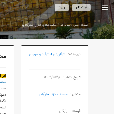
/
ثبت نام
ورود
صفحه اصلی
مقاله ها
محمدصادق حائری استرآبادی
نویسنده:
اثرآفرينان استرآباد و جرجان
محم
اثر 
تاریخ انتشار:
1403/11/28
محمد
000-ح. 1335هـ.ق.
مدخل :
محمدصادق استرآبادی
«مول
نگذا
البته
قیمت :
رایگان