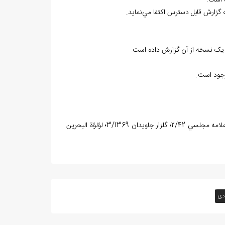
ه است.
ه گزارش قابل دسترس اکتفا مي‌نمايد.
 يک نسخه‌ از آن گزارش داده است.
اعيان الشيعة 9/367؛ تلامذه علامه مجلسي 106؛ حديقة الشعراء 3/1684؛ زندگي‌نامه علامه مجلسي 2/42؛ گلزار جاويدان 3/1369؛ لؤلؤة البحرين
دی