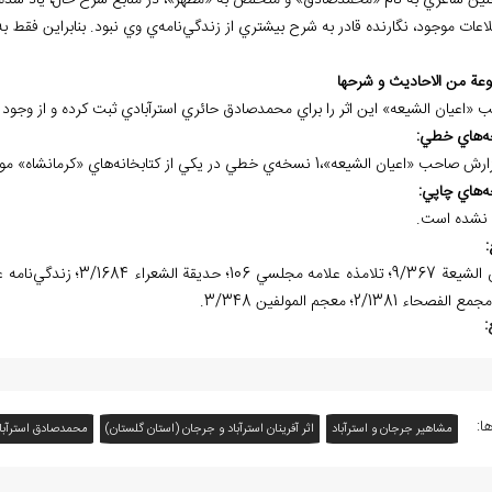
نين شاعري به نام «محمدصادق» و متخلّص به «مظهر»، در منابع شرح حال، ياد شد
لاعات موجود، نگارنده قادر به شرح بيشتري از زندگي‌نامه‌ي وي نبود. بنابراين فقط ب
عة من الاحاديث و شرحها
 «اعيان الشيعه» اين اثر را براي محمدصادق حائري استرآبادي ثبت کرده و از وجود
ه
هاي خطي:
ب «اعيان الشيعه»،1 نسخه‌ي خطي در يکي از کتابخانه‌هاي «کرمانشاه» موجود است.
ه
هاي چاپي:
نشده است.
:
:
ا:
مشاهیر جرجان و استرآباد
اثر آفرينان استرآباد و جرجان (استان گلستان)
محمدصادق استرآبا