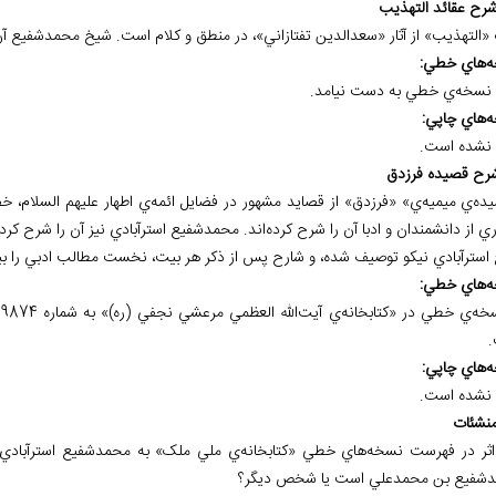
 «التهذيب» از آثار «سعدالدين تفتازاني»، در منطق و کلام است. شيخ محمدشفيع آ
ه
هاي خطي:
نسخه
ي خطي به دست نيامد.
ه
هاي چاپي:
نشده است.
ده‌ي ميميه‌ي» «فرزدق» از قصايد مشهور در فضايل ائمه‌ي اطهار عليهم السلام، خ
ي از دانشمندان و ادبا آن را شرح کرده‌اند. محمدشفيع استرآبادي نيز آن را شرح کر
استرآبادي نيکو توصيف شده، و شارح پس از ذکر هر بيت، نخست مطالب ادبي را بي
ه
هاي خطي:
ه
هاي چاپي:
نشده است.
اثر در فهرست نسخه‌هاي خطي «کتابخانه‌ي ملي ملک» به محمدشفيع استرآب
شفيع بن محمدعلي است يا شخص ديگر؟