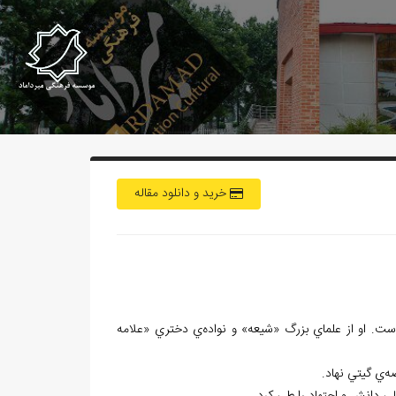
خرید و دانلود مقاله
ت. او از علماي بزرگ «شيعه» و نواده‌ي دختري «علامه