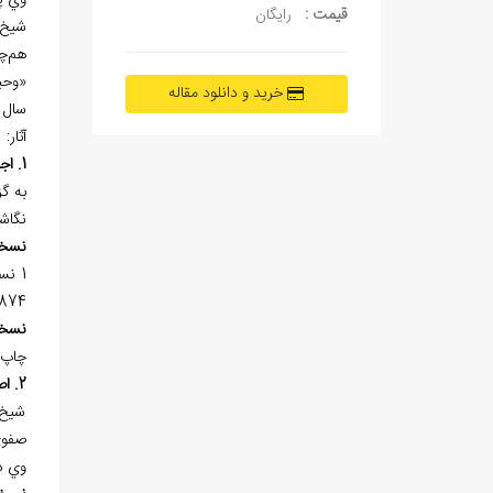
وي پ
قیمت :
رایگان
شيخ 
هم‌چن
«وحيد 
خرید و دانلود مقاله
سال 
آثار:
1. اجازه
نگاش
نسخ
1 نس
9874 موجود 
نسخ
چاپ 
2. اصول‌الدين في اثبات الواجب
شيخ 
صفوي
وي د