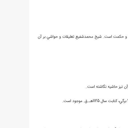
طق و حکمت است. شيخ محمدشفيع تعليقات و حواشي بر آن
 نيز حاشيه نگاشته است.