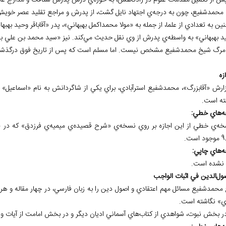
س از تکميل مقدمات علوم در زادگاهش، به حوزه‌ي درس پدرش شتافت و مدارج عالي
محمدشفيع، چون به درجه‌ي اجتهاد نايل گشت، از پدرش و مراجع تقليد عصر خويش ا
ين به تعدادي از علما، از جمله به «مولا محمداکمل بهبهاني»، پدر «آقاباقر وحيد بهبهان
بهبهاني» به واسطه‌ي پدرش از وي نقل حديث مي‌کند. نيز «سيد محمد بن علي بن حيدر مکي» به سال 1117هـ.ق
مرگ شيخ محمدشفيع مشخص نيست. اما مسلم است که پس از تاريخ فوق درگذشت
ته است.
ه
هاي خطي:
خه‌ي خطي از اين اجازه بر روي نسخه‌ي «شرح قصيده‌ي ميميه‌ي فرزدق» که در «ک
است.
ه
هاي چاپي:
نشده است.
محمدشفيع مسائل مهم اعتقادي و اصول دين را به زبان فارسي، در چهار مقاله و هر م
» نگاشته است.
ر بخش نبوت، شواهدي از کتاب‌هاي آسماني اديان ديگر و در بخش امامت از آيات و ر