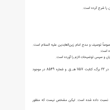
ن را شرح کرده است.
صوصاً توصيف و مدح امام زين‌العابدين عليه السلام است.
ده است.
ان و سپس توضيحات لازم را آورده است.
2 نسخه‌ي خطي در «کتابخانه‌ي آيت‌الله العظمي مرعشي نجفي (ره)» به شماره 9874 در 22 برگ، کتابت 1157 هـ.ق. و شماره 8549 در موجود
ادي نسبت داده شده است. ليکن مشخص نيست که منظور