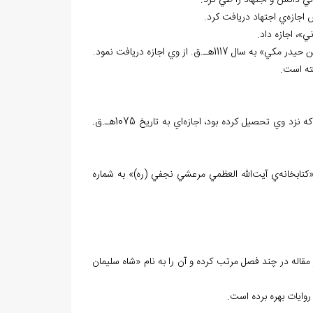
 دانش و اجتهاد را طي کرد.
جازه‌ي اجتهاد دريافت کرد.
ي»، اجازه داد.
. از وي اجازه دريافت نمود.
ه است.
به گزارش «آقابزرگ»، محمدشفيع استرآبادي، براي يکي از شاگردانش به نام «اسماعيل» که نزد وي تحصيل کرده بود، اجازه‌اي به تاريخ 1075هـ.ق.
تابخانه‌ي آيت‌الله العظمي مرعشي نجفي (ره)» به شماره
قاله در چند فصل مرتب کرده و آن را به نام «شاه سليمان
وايات بهره برده است.