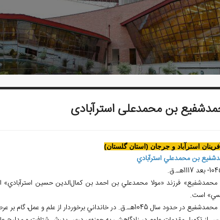
دشفیع بن محمدعلی استرآبادی
آفرينان استرآباد و جرجان (استان گلستان)
شفيع بن محمدعلي استرآبادي
 محمدشفيع» فرزند «مولا محمدعلي بن احمد بن کمال‌الدين حسين استرآبادي» اس
ي» است.
در حدود سال 1045هـ.ق. در خانداني برخوردار از علم و عمل، گام بر عرصه‌ي گيتي نهاد.