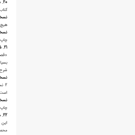
20. شرح عقائد التهذيب
کتاب
نسخ
هيچ 
نسخ
چاپ 
21. شرح قصيده فرزدق
«قصي
بسيار
شرح 
نسخ
است.
نسخ
چاپ 
22. منشئات
اين 
محمد