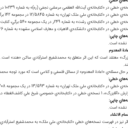
ه
هاي خطي:
ي الاهيات و معارف اسلامي مشهد» به شماره 946 در 142 برگ موجود است.
ه
هاي چاپي:
نشده است.
بزرگ» معتقد است که اين اثر متعلق به محمدشفيع استرآبادي ساکن «هند» است
د.
ر حال مسئله‌ي «اعادة المعدوم» از مسائل فلسفي و کلامي است که مورد توجه محمدش
ه
هاي خطي:
 نسخه‌ي خطي در «کتابخانه‌ي خصوصي شيخ علي کاشف‌الغطا» در «نجف اشرف» موجود است.
ه
هاي چاپي:
نشده است.
اثر نيز در فهرست نسخه‌هاي خطي «کتابخانه‌ي ملي ملک» به محمدشفيع استرآباد