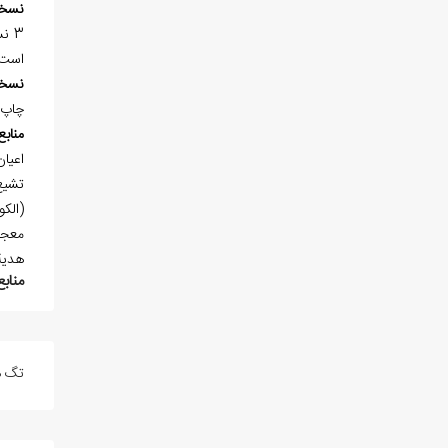
نسخ
است.
نسخ
چاپ 
منابع
هدية ا
منابع
تگ ه