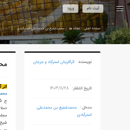
/
ثبت نام
ورود
صفحه اصلی
مقاله ها
محمدشفیع بن محمدعلی استرآبادی
نویسنده:
اثرآفرينان استرآباد و جرجان
محم
اثر 
تاریخ انتشار:
1403/11/28
محمد
ح. 1045- بعد 1117هـ.ق.
مدخل :
محمدشفیع بن محمدعلی
«ملا
استرآبادی
مجلس
شيخ محمدشفيع 