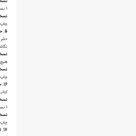
نسخ
1 نسخه‌ي خطي در «کتابخانه‌ي ملي ملک تهران» موجود است.
نسخ
چاپ 
5. حاشية علي شرح الاشارات للطوسي
«شرح
نگاش
نسخ
هيچ 
نسخ
چاپ 
16. حاشيه بر الشافي
کتاب
نسخ
1 نسخه‌ي خطي در «کتابخانه‌ي ملي ملک تهران» به شماره 8/593 در يک مجموعه 308 برگي، کتابت سال 1125هـ.ق. موجود است.
نسخ
چاپ 
17. الرسائل الکثيرة