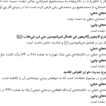
اثر را «آقابزرگ» در «الذريعه»، به محمدشفيع استرآبادي ساکن «هند» نسبت داده 
ه احتمالي، با محمدشفيع بن محمدعلي يکي فرض کرده است، لذا در زمره‌ي آثار وي آو
ه
هاي خطي:
نسخه
ي خطي به دست نيامد.
ه
هاي چاپي:
نشده است.
اثر نيز در فضايل اميرالمومنين (ع) و احاديث خاص امامت است.
ه
هاي خطي:
ه
هاي چاپي:
نشده است.
شرح در موضوع اعتقادات است که به خواهش برخي دوستانش آن را نگاشته است.
ه
هاي خطي:
ه
هاي چاپي:
نشده است.