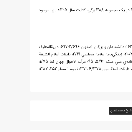
3 نسخه‌ي خطي در «کتابخانه‌ي ملي ملک تهران» به شماره 11/593، 12/593 و 15/593 در يک مجموعه 308 برگي، کتابت سال 1125هـ.ق. موجود
اعيان الشيعة 9/364؛ تتميم امل الآمل 180؛ تراجم الرجال 3/265؛ تلامذه علامه مجلسي 162؛ دانشمندان و بزرگان اصفهان 2/696-697؛ دايرةالمعارف
تشيع 2/109؛ الذريعة 6/105، 150 و 11/92، 566 و 10/255 و 14/13، 86 و 17/123 و 20/309؛ زندگي‌نامه علامه مجلسي 2/41؛ طبقات اعلام الشيعة
(الکواکب المنتشرة) 6/342-343؛ فوائد الرضوية 542؛ فهرست نسخه‌هاي خطي کتابخانه‌ي ملي ملک 5/94، 95؛ مرآت الاحوال جهان نما 1/75؛
معجم التراث الکلامي 1/155، 216، 336 و 3/46 و 4/76؛ معجم المولفين 3/345؛ معجم طبقات المتکلمين 4/378-379؛ نجوم السماء 252، 387؛
شيخ محمدشفيع