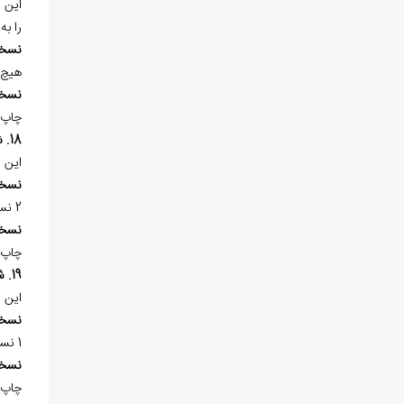
اين 
را ب
نسخ
هيچ 
نسخ
چاپ 
18. شرح الاربعين (الاربعون في فضائل اميرالمومنين علي ابن ابي‌طالب (ع))
اين 
نسخ
2 نسخه‌ي خطي در «کتابخانه‌ي ملي ملک تهران» به شماره 680 در 164 برگ، کتابت سال 1129هـ.ق. و شماره 9/5845 در 142 برگ موجود است.
نسخ
چاپ 
19. شرح حديث «لو ان الغياض اقلام»
اين 
نسخ
1 نسخه‌ي خطي در «کتابخانه‌ي آيت‌الله العظمي مرعشي نجفي (ره)» به شماره 4130 در مجموعه 125 برگ، کتابت سده 12هـ.ق. موجود است.
نسخ
چاپ 