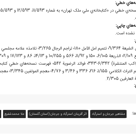
ه
هاي خطي:
ه
هاي چاپي:
نشده است.
:
لعارفين 2/305.
:
ا:
مشاهیر جرجان و استرآباد
اثر آفرينان استرآباد و جرجان (استان گلستان)
ملا محمدشفيع