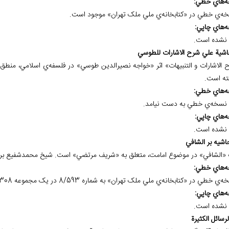
ه
هاي خطي:
ه
هاي چاپي:
نشده است.
 الاشارات و التنبيهات» اثر «خواجه نصيرالدين طوسي» در فلسفه‌ي اسلامي، من
ته است.
ه
هاي خطي:
نسخه
ي خطي به دست نيامد.
ه
هاي چاپي:
نشده است.
 «الشافي» در موضوع امامت، متعلق به «شريف مرتضي» است. شيخ محمدشفيع برآن
ه
هاي خطي:
ه
هاي چاپي:
نشده است.