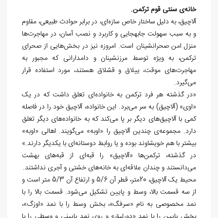
خانه
ی سنتی قوم ترکمن.
آلاچیق، به دلیل ساختار خاص سازه
ای، در برابر حوادث طبیعی، مقاوم
و به سبب سهولت جا‏به‏جایی و کاربرد و نصب آسان، در مهاجرت
ها
منزل امن صحرانشینان است. امروزه نیز در بخش
هايی از صحرای
ترکمن، به ویژه توسط مرزنشینان و دامدارانی که مجبور به
مهاجرت
های موقت، ییلاق و قشلاق هستند، مورد استفاده قرار
می
گیرد.
«در گذشته هر فرد ترکمن به خانواده
ای تعلق داشت که در یک
«اوی» (آلاچیق) به سر می
برد. این خانواده، آلاچیق خود را در فاصله
کمی با آلاچیق
های دیگر بر پا می
کند که به خانواده
های دیگر تعلق
دارد. مجموعه
ی چندین آلاچیق را «اوبه» می
گویند. اهالی «اوبه»
بیشتر با هم خویشاوند بوده و یا روابط دوستانه
ای با یکدیگر دارند.»
در گذشته، ترکمن
ها «آلاچیق» را قبه
ای از قبه
های بهشت
می
دانستند و چندان علاقه
ای به خانه
های خشتی و آجری نداشتند.
محیط یک آلاچیق، 20
متر، قطر آن 5/6 و ارتفاع آن 5/3 متر است و
از سه قسمت بالا، وسط و پایین تشکیل می
شود. قسمت بالا را با
نمد مخصوصی به نام «سرفگ»، بخش وسط را با نمد «اوزگ»،
بخش پایین را با نمد «
دور
لیق» و روی نمد پایینی و وسطی را با