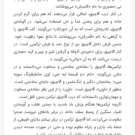
نی حصیری به نام «قامیش» می
پوشانند.
در کنار درب آلاچیق، اجاقی قرار می
دهند که هم برای گرم کردن
خانه و هم برای پختن غذا و نان استفاده می
شود. در گوشه
ی
آلاچیق، تلارچه
ای است که به آن «بورتلار» می
گویند. کف آلاچیق را
با گیاهی به نام «قلدرقن» می
پوشانند تا مانع نفوذ رطوبت شود.
جنس فرش داخل آلاچیق نیز از نوع نمد یا فرش ترکمنی است. در
کنار آلاچیق، برای ذخیره
ی آذوقه و گرفتن شیر و پنیر و کره، حصاری
درست می
کنند که به آن «چالی» می
گویند.»
ترکمن
ها، آلاچیق را نشانه
ی سلامتی و سخاوت می
دانستند و در
مثلی می
گویند: «تام دم قیسما ایه سی، اوی ساغلیغینگ سویه
سی»: ساختمان دلگیر و تنگ
نفس و آلاچیق، مایه
ی سلامتی است.
منظور از «اوی»، آلاچیق است. «اوی» را از این نظر نشانه
ی سخاوت
و مهمان
نوازی دانسته
اند که درب آلاچیق ترکمن بدون قفل است.
اگرچه ترکمن
ها هنگام وزش باد شدید با بستن طناب و آویختن
اشیاء سنگین از وسط سقف خانه، در برابر بادهای نیرومند صحرا
مقاومت می
کردند، اما آلاچیق ترکمن در برابر بیشتر بلایای طبیعی، از
جمله باد، باران و زلزله مقاوم بوده و حتی در صورت صدمه دیدن
خانه، هیچ خطری جان ساکنان آن را تهدید نمی
کند.»