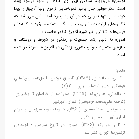
اجتماع» می
گویند. ساختن این نوع کلبه
ها از قدیم مرسوم بوده
است. «در حوالی جبال
پامیر، نمونه
هایی از نوع اولیه آلاچیق را پیدا
کرده
اند و تنها تفاوتی که در آن به
وجود آمده، این می
باشد که
ترکمن
های اولیه به جای چوب از سنگ استفاده می
کردند. کلبه
های
قرقیز
ها و اشکانیان نیز شبیه آلاچیق ترکمن
هاست.
»
امروزه به دلیل رشد جمعیت و زندگی در شهرها و روستاها و
نیازهای متفاوت جوامع بشری، زندگی در آلاچیق
ها کم
رنگ
تر شده
است.
منابع:
• آدمی، عبدالخالق. (1387). آلاچيق تركمن. فصل
نامه بین
المللي
فرهنگی. ادبی. اجتماعی یاپراق، 2 (7).
• دالماني، ‏‏هانري
رنه. (1335). سفرنامه از خراسان تا بختياري.
(ترجمه علي
محمد فره
وشی). تهران: امیرکبیر.
• سعیدیان، عبدالحسین. (1360). دایره
المعارف سرزمین و مردم
ایران. تهران: علم
و
زندگی.
• گلی، امین
الله. (1366). سیری در تاریخ سیاسی - اجتماعی
ترکمن
ها. تهران: نشر علم.