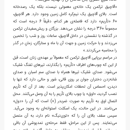
«آلاچیق ترکمن یک خانه
ی معمولی نیست، بلکه یک رصد
خانه
است. بالای آلاچیق یک نیم
کره کامل زمین وجود دارد. هر آلاچیق،
60 «تأریم» دارد که فاصله
ی هر کدام، دقیقاً 6 درجه است که
مجموعاً 360 درجه را نشان می
دهد. بزرگان و ریش
سفیدان
ترکمن
در گذشته با نشستن در داخل آلاچیق، ساعات روز و شب را تخمین
می
زدند و با حرکت زمین و جهت آن با ماه و ستارگان، زمانِ در گذر
را محاسبه می
کردند.»
در مراسم برپایی آلاچیق ترکمن که معمولاً بر عهده
ی زنان است، قبل
از این که چوب
های اطراف «تأریم» را بگذارند، تیرهای
تفنگ شلیک
می
شود. صدای شلیک تیرها همراه با صدای سم اسبان و صدای
شانه
زدن دختران جوان بر روی قالی، شور و حالی دارد که تنها با
دیدن، احساس آن لحظات امکان
پذیر است. بعد از آن که تأریم
نصب گردید، «اوق» یا چوب بالای تأریم را به آن وصل می
کنند. محل
اتصال اوق به تأریم به صورت ضربدر (×) است که آن را «دول»
می
نامند. در این حالت، یک اسکلت استوانه
ای به وجود می
آید.
سپس سقف بالای آن را که «توی
نیگ» نام دارد، به آن متصل
می
نمایند. پس از این مراحل، فقط مرحله
ی نمدپوشی آن باقی