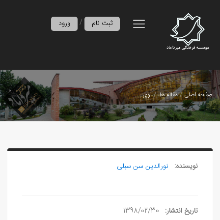
/
ثبت نام
ورود
صفحه اصلی
مقاله ها
اوی
نویسنده:
نورالدین سن‏ سبلی
تاریخ انتشار:
1398/02/30