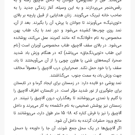
می
ماند. قبل از نمدپوشی، جوانان به داخل آلاچیق رفته و به
رقص
خنجر می
پردازند و به این وسیله، آغاز زندگی جدید را به
صاحب خانه تبریک می
گویند. زنان هدایایی از قبیل پارچه بر بالای
«توی
نیگ» می
آویزند تا جوانان با پرش، آن را بگیرند. بعد از آن،
نمد روی چوب
ها کشیده می
شود و دور نمد با یک طناب پهن
مخصوص به نام «قولانگ» که مانند کمربند عمل می
کند، پوشانده
می
شود. در بالای سقف آلاچیق، طناب مخصوصی آویزان است (نام
این طناب «تویی
نگ
باق» می
باشد) که در هنگام وزش باد شدید
صحرا، کیسه
های شنی یا ‏‏هاون چوبی را از آن می
آویختند تا باد،
سقف را با خود حمل نکند. صحراییان درب آلاچیق را معمولاً مخالف
جهت وزش باد، به سمت جنوب می
گذاشتند.
نمد پوشی دو فایده دارد: در زمستان برای ایجاد گرما و در تابستان
برای جلوگیری از نور شدید مؤثر است. در تابستان، اطراف آلاچیق را
با گلیم یا نمدی می
پوشانند تا رهگذران، درون آلاچیق را نبینند. در
زمستان نیز پوشش ضخیمی به نام «کشمه» به کار می
برند و داخل
آلاچیق را نیز با فرش کناره که 18- 15 متر طول دارد، می
پوشانند تا
مانع ورود حشرات گزنده به داخل آن شود.
اگر آلاچیق
ها در یک محل جمع شوند، آن جا را «اوبه» یا «محل