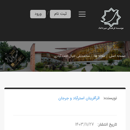
/
ثبت نام
ورود
صفحه اصلی
مقاله ها
محمدتقی خیال احمدآبادی
نویسنده:
اثرآفرينان استرآباد و جرجان
تاریخ انتشار:
1403/11/27