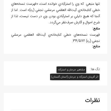
تنها منبعي که وي را استرآبادي خوانده است، «فهرست‌ نسخه‌هاي
خطي کتابخانه‌ي آيت‌الله العظمي مرعشي نجفي (ره)» است. اما از
آنجا که هيچ دليلي بر استرآبادي بودن وي در دست نيست، لذا از
شرح احوال و آثارش صرف‌نظر مي‌گردد.
منابع:
فهرست نسخه‌هاي خطي کتابخانه‌ي آيت‌الله العظمي مرعشي
نجفي (ره) 34/572.
منابع:
تگ ها:
مشاهیر جرجان و استرآباد
اثر آفرينان استرآباد و جرجان (استان گلستان)
نظرات