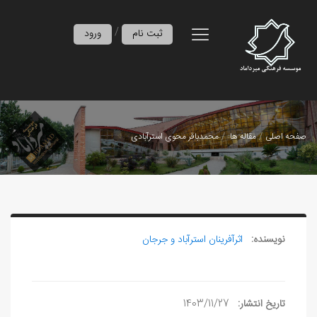
/
ثبت نام
ورود
صفحه اصلی
مقاله ها
محمدباقر محوی استرآبادی
نویسنده:
اثرآفرينان استرآباد و جرجان
تاریخ انتشار:
1403/11/27