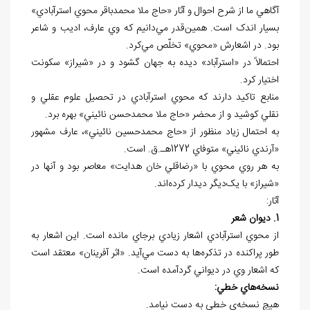
آگاهي ما از شرح احوال و آثار «حاج ملا محمدباقر محوي استرآبادي»
بسيار اندک است. همين‌قدر مي‌دانيم که وي عارف، اديب و شاعر
بود. در اشعارش «محوي» تخلّص مي‌کرد.
احتمالاً در «استرآباد» ديده به جهان گشود و در «شيراز» سکونت
اختيار کرد.
منابع تاکيد دارند که محوي استرآبادي در تحصيل علوم عقلي و
نقلي کوشيد و از محضر «حاج ملا محمدحسن نائيني» بهره برد.
به احتمال زياد منظور از «حاج محمدحسين نائيني»، عارف مشهور
«آرندي نائيني» متوفاي 1272هـ.ق. است.
به هر روي محوي با «رضاقلي خان هدايت» معاصر بود و آنها در
«شيراز» با يک‌‌ديگر ديدار کرده‌اند.
آثار:
1. ديوان شعر
از محوي استرآبادي اشعار زيادي برجاي مانده است. اين اشعار به
طور پراکنده در تذکره‌ها به دست مي‌آيد. «اثر آفرينان» معتقد است
که اشعار وي در ديواني گردآمده است.
نسخه
هاي خطي:
هيچ نسخه
ي خطي به دست نيامد.