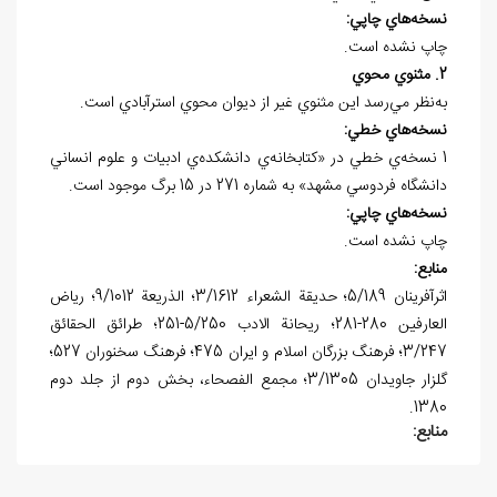
نسخه
هاي چاپي:
چاپ نشده است.
2. مثنوي محوي
به‌نظر مي‌رسد اين مثنوي غير از ديوان محوي استرآبادي است.
نسخه
هاي خطي:
1 نسخه‌ي خطي در «کتابخانه‌ي دانشكده
ي ادبيات و علوم انساني
دانشگاه فردوسي مشهد» به شماره 271 در 15 برگ موجود است.
نسخه
هاي چاپي:
چاپ نشده است.
منابع:
اثرآفرينان 5/189؛ حديقة الشعراء 3/1612؛ الذريعة 9/1012؛ رياض
العارفين 280-281؛ ريحانة الادب 5/250-251؛ طرائق الحقائق
3/247؛ فرهنگ بزرگان اسلام و ايران 475؛ فرهنگ سخنوران 527؛
گلزار جاويدان 3/1305؛ مجمع الفصحاء، بخش دوم از جلد دوم
1380.
منابع: