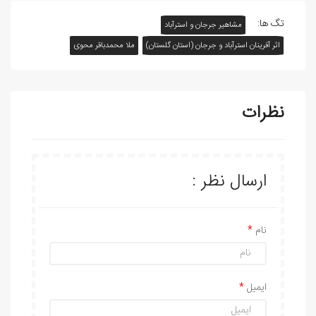
تگ ها:
مشاهیر جرجان و استرآباد
اثر آفرينان استرآباد و جرجان (استان گلستان)
ملا محمدباقر محوی
نظرات
ارسال نظر :
نام
ایمیل