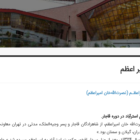
ر اعظم
راعظـم (نصرت
الله
خان امیراعظم)
استرآباد در دوره قاجار.
رت
الله خان امیراعظم، از شاهزادگان قاجار و پسر وجیه
الملک، مدتی در تهران معاون
ران، گیلان و سمنان بود.»