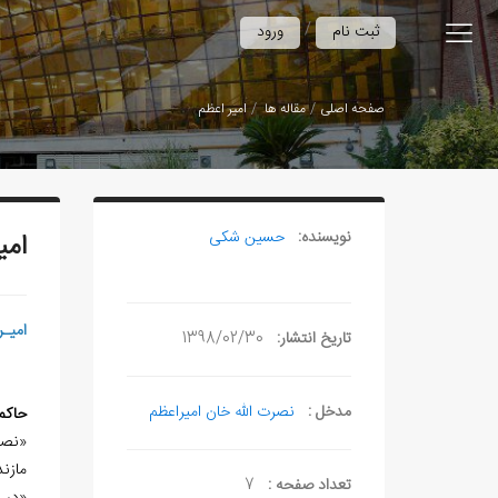
/
ثبت نام
ورود
صفحه اصلی
مقاله ها
امیر اعظم
نویسنده:
حسین شکی
امی
امیـ
تاریخ انتشار:
1398/02/30
مدخل :
نصرت الله خان امیراعظم
حاکم 
«نص
مازند
تعداد صفحه :
7