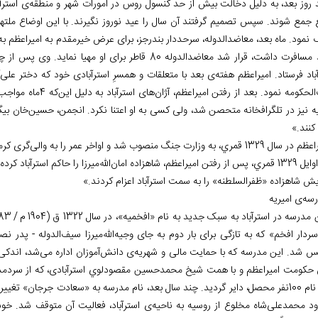
 روز بعد، به دلیل دخالت بیش از حد کنسول روس در امورات شهر و منطقه
ی استرآب
 نمود. ماه بعد، معاضدالدوله، سرحددار بندرجز، برای عرض خیرمقدم به امیراعظم به
باد فرستاد. امیراعظم هفته
ی بعد با متعلقات و همسرِ استرآبادی خود که دختر علی
آ
الحکومه نمود. بعد از رفتن امیراعظم، آژان
های استرآباد به دلیل این
که 4ماه مو
ه نیز در تلگرافخانه متحصن شد، ولی کسی به او اعتنا نکرد. انجمن، حسین
خان بیگل
 کنند.»
132 قمري، به وزارت جنگ منصوب شد و اواخر عمر را به والی
گری کرما
ز رفتن امیراعظم، شاهزاده امان
الله
میرزا را حاکم استرآباد کرد
یش شاهزاده «ظفرالسلطنه» را به سمت استرآباد اعزام کردند.»
سه
ی امیریه
 مدرسه در استرآباد به سبک جدید به نام «افخمیه»، در سال 1322 ق (1904
م
/
1283ش) 
ردار افخم» که به تازگی برای بار دوم به جای وجیه‌‏الله
میرزا سیف
الدوله - پدر نصرت‏
س شد. این مدرسه که با حمایت مالی و شهریه
ی دانش
آموزان اداره می
شد، اندکی 
 حکومت امیراعظم و با همت شیخ محمدحسین مقصودلوي استرآبادی، که از سردمدارا
سه به «سعادت جرجان» تغییر یافت و مورد حمایت مشروطه
رود محمدعلی
شاه مخلوع از روسیه به ناحیه
ی استرآباد، فعالیت آن متوقف شد. خوش