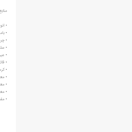
منابع
• انور
• بامد
• چرچی
• سلیم
• عي
• قائم
• کرما
• معطو
• معطو
• معطو
• مق