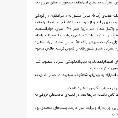
ی استرآباد، «داستان امیراعظم» همچون داستان هزار و یک
الله عضدی (یدالله میرزا) مشهور به «امیراعظم»، «از کودکی
ه تهران آمد و از طرف «احمدشاه قاجار» به «امیراعظم»
د.» «در تاريخ صفر 1340قمري، قوام
السلطنه،
باد را به نواب والا، شاهزاده
ي جوان، يدالله
ميرزا اميراعظم
سپرده و به زودي راهي خواهد شد. وي تا يك ماه بعد به همراه 9 كجاوه، اهل و عيال و اجزاي حكومت خويش را كه 50 نفر مي شدند، از راه شاهرود
 استرآباد شد و قنسول
خانه را تحويل گرفت، خانه
ي مرحوم
ای اعتصام
الممالک به نایب‏‌الحکومگی استرآباد منصوب شد.
سری برگزیده بود.»
سترآباد به چهارباغ، شاهکوه و شاهرود، در حوالی قزلق، به
ی در ناحیه
ی نکارمن شاهرود داشت.
لط کامل داشت. سال
ها بعد، در کابینه
ی محمدعلی فروغی به
ایی، وزارت راه و وزارت امور خارجه، پست
های متعددی بود
ت.»