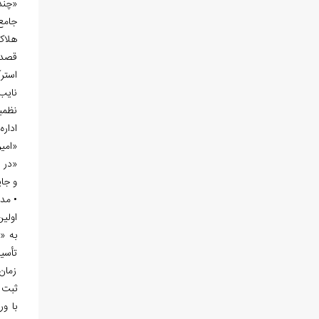
«چند
هلاک
استرآ
نایب
نظمی
اداره
«امیراعظم در سال 9
«در اوایل 1329 قمري، پس ا
و جا
•
مدر
اولین
به «س
تأسی
زمان
ثبت نام 100نفر محصل، داير گرديد. چند سال بعد، نام مدر
با و