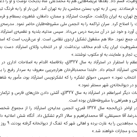
طیت، قسم داد. بعدها عریضه
هایی هم به محمدعلی شاه بدبخت نوشت و او را دعوت ب
فرستادند. پس از به توپ بستن مجلس، باز به تهران آمد. این بار او را به فرنگ 
ح تهران، به ایران بازگشت. حکومت استرآباد و سمنان، دامغان، شاهرود، بسطام و فر
ت را اصلاح کرد. سران تراکمه را به انجمن ملی مشروطه
طلبان حاضر نمود. مدرسه
ی 
ن آورد و خود نیز در آن مدرسه درس می
داد. سپس عدلیه، بلدیه و نظمیه
ی استرآباد
د، جمع نمود. حالا هم مشغول تشکیل اردوی نظامی است. او عن
قریب است که استرآ
مشروطیت ایران یک قدم مخالف برنداشت. او در انتخاب وکلای استرآباد دست به تقل
ن، تجار و علمایند، به او مکتوب نوشتند.»
امیراعظم با استقرار در استرآباد به سال 1327ق، بلافاصله 
ه
ی استرآباد انجام داد. «ابتدا محمدباقرخان هزارجریبی معروف به سردار رفیع را ب
انتخاب نمود.» «سپس «موثق لشکر» را که لشکرنویس استرآباد بود، مأمور به شاهر
و در دیوانخانه
ی شهر مستقر نمود.»
 دیگر امیراعظم در استرآباد به سال 1327ق، آشتی دادن خان
های فارس و ترکمان،
کی و همراهی با مشروطه
طلبان بوده است.
در اواخر ذی
الحجه سال
1327 قمري، انجمن عدلیه
ی استرآباد را از مجموع شخص
ضا، آقا حسینقلی، آقا محمدابراهیم و سالار اکرم تشکیل داد. آن‏گاه شش اعلانیه د
اسباب مجاه
ت و مجازات خواهند شد.»