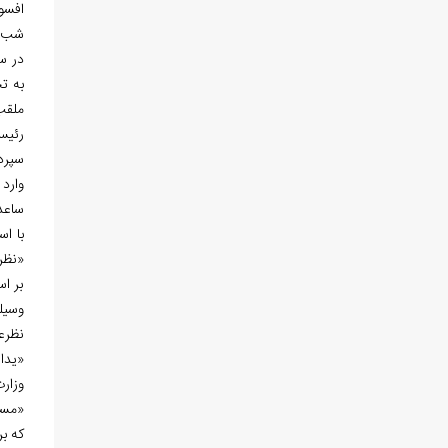
افسو
شب، 
در سال 1340ق، نسل 
به ت
ملقب 
رئي
وارد
ساعد
با اس
«نظرع
بر اس
وسیل
نظرع
«یدال
وزار
«مستش
که بر