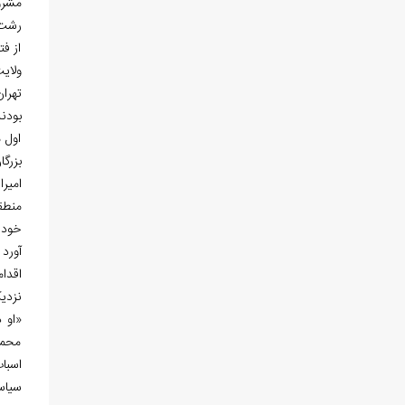
مشرو
رشت 
از فت
ولای
تهرا
بودن
اول 
بزرگا
منطق
خود 
آورد 
اقدامات
نزدی
«او 
محمدر
سیاس