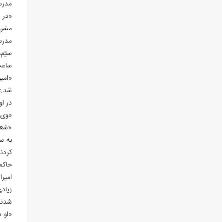
مدرس
«در ژ
مشرو
مدرس
ساعت
«امیراعظم در سا
شد.»
در اواسط سال 1334ق، خبر
«وی 
«شعا
به س
کردند
حاکم 
امیرا
زیاد
شدند
«او د