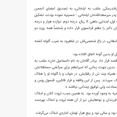
فندرسکی ملقب به ایلخانی، به تصدیق اعضای انجمن
پدر میرسعدالله
خان ایلخانی - حسینیه نموده بودند، تشکیل
یی ماهی 8 ریال، درجه
دوم، دوازده هزار و درجه
منوچهرخان دکتر را معلمِ فرانسوی قرار داده و شخصاً همه روزه دو
امغانی، در باغ شخصی
اش در شاهرود به ضرب گلوله کشته
 او بدین گونه اتفاق افتاده بود:
صد قرار داد. برادر آقاخان به نام «اسماعیل خان» ملقب به
. بدین جهت، زمانی که امیراعظم برای سرکشی مستغلاتش
همراه چند تن از رفقایش، در خواب و با گلوله او را هلاک
ک سپردند. پس از این واقعه و فرار قاتلین، قنسول روس و
ستادند، ولی توفیق چندانی نیافتند.»
یه به وجود آورده بود. به همین سبب، ثروت کلان و املاک
رزندان و نوه
هایش نیز از آن همه ثروت و املاک بهره
مند
د و سالی نود و پنج هزار تومان، اجاره
ی املاک می
گرفت.