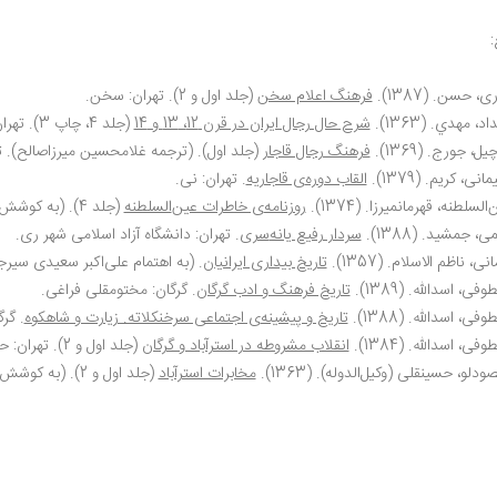
:
ی، حسن. (1387).
فرهنگ اعلام سخن
(جلد اول و 2). تهران: سخن.
اد، مهدي. (1363).
شرح حال رجال ايران در قرن 12، 13 و 14
(جلد 4، چاپ 3). تهران: زوّار.
ل، جورج. (1369).
فرهنگ رجال قاجار
(جلد اول). (ترجمه غلامحسین میرزاصالح). ته
انی، کریم. (1379).
القاب دوره
ی قاجاریه
. تهران: نی.
ن
السلطنه، قهرمان‏میرزا. (1374).
روزنامه
ی خاطرات عین
السلطنه
(جلد 4). (به کوشش مسعود سالور و ایرج افشار). تهران: اساطیر.
ی، جمشید. (1388).
سردار رفیع یانه
سری
. تهران: دانشگاه آزاد اسلامی شهر ری.
نی، ناظم الاسلام. (1357).
تاریخ بیداری ایرانیان
. (به اهتمام علی
اکبر سعیدی سیرجان
فی، اسدالله. (1389).
تاریخ فرهنگ و ادب گرگان
. گرگان: مختومقلی فراغی.
فی، اسدالله. (1388).
تاریخ و پیشینه
ی اجتماعی سرخنکلاته. زیارت و شاهکوه
. گر
فی، اسدالله. (1384).
انقلاب مشروطه در استرآباد و گرگان
(جلد اول و 2). تهران: حروفیه.
صودلو، حسینقلی (وكيل
الدوله). (1363).
مخابرات استرآباد
(جلد اول و 2). (به کوشش ایرج افشار و محمدرسول دریاگشت). تهران: تاریخ ایران.