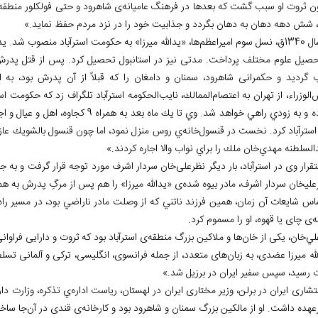
ن ثروت او سبب گشت که بعدها در فرهنگ عامیانه
ی شاهرود و حتی فولکلور منطقه
شش دهه دهان به دهان بگردد و جذابیت خود را در نزد مردم حفظ نماید.»
سوم امیراعظم
ها، «یدالله میرزا» به حکومت استرآباد منصوب شد. ید
حصیل علوم مختلف پرداخت. مدتی نیز در استانبول تحصیل کرد. پس از قتل پدرش، ب
گرديد و حکمرانی شاهرود، سمنان و دامغان را که قبلاً از آن پدرش بود، به او واگذار ش
س
الوزراء، از تهران به اعتصام
الممالك، نايب
الحكومه استرآباد تلگراف زد كه حكومت استرآ
 استرآباد كرد. نخست در قنسول
خانه
ي روس منزل نمود، اما چون قنسول بالشويك عازم
السلطنه مهدي
خان ملك را براي نواب والا اجاره كردند.»
تقرار وی در استرآباد، بار دیگر نظرعلی
خان سردار اشرف مورد توجه قرار گرفت و به ج
لی‏خان سردار اشرف، مادر بیوه شده
ی «یدالله میرزا» را هم پس از مرگِ پدرش به هم
اس شايعات آن زمان، همين فرزند ناتني كه از وصلت مادر ناراضي بود، در مسیر راه ا
ه
ی چای یا قهوه، او را مسموم كرد.
لي
خان، یکی از خان
ها و ملاکین بزرگ منطقه
ی استرآباد بود که ثروت و دارایی فراوان
له میرزا عضدی، به زبان
های متعدد، از جمله فرانسوی، انگلیسی، ترکی و آلمانی تس
ت رسید، سپس سفیر ایران در برزیل شد.»
اری ایران در برلن، وزیر مختاری ایران در لهستان، ریاست اداره
ي تذکره، وزارت دار
عهده داشت. او از مالکین بزرگ سمنان و شاهرود بود و کارخانه
ی قندی در آن
جا ساخ