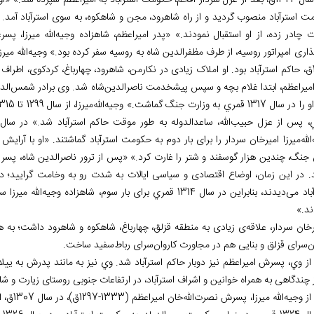
ت استرآباد منصوب گرديد و از راه شاهرود، مجن و شاهکوه، به سوی استرآباد آمد. 
ت چادر زده، از او استقبال نمودند.» «پدر امیراعظم، شاهزاده وجیه
الله میرزا، پس
ذاری امپراتور روسیه، از طرف مظفرالدین شاه به روسیه سفر کرده بود.» وجیه
الله میر
 داشت. «وجیه
اميراعظم، ابتدا غلام بچه و سپس پیشخدمت ناصرالدین
شاه شد. وی برادر شمس
الد
ال 1317 قمري به وزارت جنگ گماشت.» وجیه
الله
، پس از عزل حبیب
الله
 جنگ، چندین هزار گوسفند و شتر را غارت کرد.» «پس از ترور ناصرالدین شاه، پسر و ولیعه
. در این زمان، اوضاع اقتصادی و سیاسی ایالات به شدت رو به وخامت گراييد؛ در
باد می
دیدند، بنابراین در سال 1314 قمري برای بار سوم، شاهزاده وجیه
الله میرزا 
ند.»
خان سردار، علاقه
ی زیادی به منطقه قزلق، چهارباغ، شاهکوه و شاهرود داشت؛ به همین دليل، یخدانی
ن
سرای قزلق و بنایی هم در مجاورت کاروان
سرای رباط
سفید ساخت.
ز وي، پسرش اميراعظم نيز دوبار حاكم استرآباد شد. وي نيز به مانند پدرش به ییل
 چندگاهی به همراه خوانین و اشراف استرآباد، در ارتفاعات جنوبی روستای زیارت و ش
ز وجیه
الله میرزا، پسرش نصرت
الله
خان امیراعظم (1333-1297ق)، در سال 1307ق، از سوی پدر، نایب الحکومه