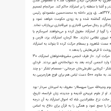
دوله، به حکومت استرآباد و در سال 1326 قمري، به حکمرانی گیلان منصوب شد.» با مغشوش شدن
آشنا با منطقه را بر استرآباد حاکم کند. سرانجام تصمیم
گرفتند «امیراعظم» را بدین سو روانه کنند. «ابتدا در 27 ژوئن 1909ميلادي برابر با شوال 1327هـ .ق، وزير داخله به محمدحسین مقصودلو، رئیس
استرآباد گماشته شده و به زودی حکومت خواهد نمود و
هزادگان و رجال سیاسی قاجاری و غیرقاجاری بی
بازتاب نماند.
خواهند امیرمکرم یا
 نیروی نظامی ندارند. حالا کرمان، استرآباد، یزد، فارس و
به سمت شاهرود و بسطام حرکت کرده تا بتواند به استرآباد
فروخت تا قرض
هایش را بدهد.»
خواهان استرآباد، 30
ارد انجمن کرده، بعد به دیوانخانه
ی شهر بردند. فردای
کر - کربلایی نظرعلی
خان جرجانی - صمصام لشکر - و چند
تن از خوانین ترکمان جعفربای، آتابای و داز نوشت و به آنان اطمینان داد که به شهر بیایند. به علاوه، 500 دست لباس هم برای فوج هزارجریبی به
وم وجیه
الله
میرزا سپهسالار- معروف به امیرخان سردار
-
بود
ی قدیمه و جدیده، زبان فرانسه، تاریخ،
حالت نزع مظفرالدین شاه که احوال استرآباد به آن درجه
 را جمع نمود و همگی را به قرآن برای دفاع به اساس