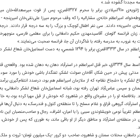
ه مجدداً گشوده شد.»
انویه
ی 1910ميلادي برابر با محرم 1327قمري، پس از فوت میرسعدالله
خان میر
طه
خواه، امیراعظم خانه
ی مشارالیه را که وقف مرحوم میرزا علی
نقی
خان امیرپنجه - 
ه
ی «امیریه» دادند. سی نفر اطفال کوچک و بزرگ را به سه درجه قرار دادند. درجه اول، ابتدا
سيّم، زبان فرانسه 2تومان. آقاسیدمهدی حکیم دامغانی را برای معلمی فارسی، 
 به غروب، به مدرسه رفته، با شاگردان آن جا، فرانسه صحبت می
نمايند.»
ل 1333قمري برابر با 1294 شمسي، به دست اسماعیل
خان شعاع لشکر د
 قتل امیراعظم در استرآباد دهان به دهان شده بود. واقعه
ی قتل
مدتی پیش در حین شکار، آقاخان صولت لشکر، تفنگدار باشی خودش را مورد سوء
ق
ع لشکر» یا «شجاع نظام» که از ملازمان امیراعظم هم بود، درصدد انتقام
گیری برآمد
منان و سپس عباس
آباد تهران رفته بود، شبانه اسماعیل
خان شعاع لشکر دامغانی، به 
. بلافاصله او را در مقبره
ای واقع در شاهرود که خودش از قبل مهیا کرده بود، به خا
استرآباد، گروهی قزاق و غلام مسلح را تا منطقه
ی کتول و فندرسک، به دنبال آن
ها فر
عظم تقریباً نوعی خویشاوندی سببی را با اعیان، اشراف، رجال و صاحب
منصبان این ناح
ی در منطقه
ی استرآباد و مناطق دیگر از او باقی ماند، به طوری که پس از خودش، ف
.
ر دامغان، محلات سمنان و شاهرود، صاحب دو کرور -یک میلیون تومان- ثروت و ملک بو