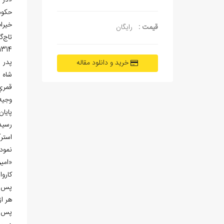
حکوم
خیرا
قیمت :
رایگان
تاج
گ
1314ق، حاکم استرآباد بود. او املاک زیادی در نکارمن، شاهرود، چهارباغ، کردکوی، اطراف شهر استرآباد و نقاطی چند در ایران
پدر 
خرید و دانلود مقاله
شاه او را در س
قمري
وجیه‏‌
پایان
رسید
استرآ
نمود
«امیر
کاروا
پس ا
هر از
پس ا