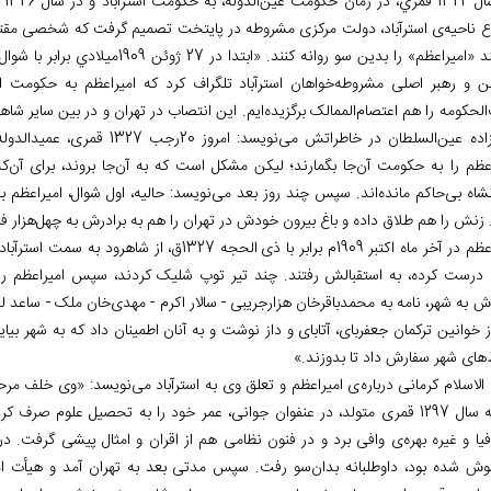
ر زمان حکومت عین
ال
ع ناحیه
ی استرآباد، دولت مرکزی مشروطه در پایتخت تصمیم گرفت که شخصی مقتدر و 
ن و رهبر اصلی مشروطه
خواهان استرآباد تلگراف کرد که امیراعظم به حکومت 
الحکومه را هم اعتصام
الممالک برگزیده
ایم. این انتصاب در تهران و در بین سایر شا
اده عین
السلطان در خاطراتش می
نویسد: امروز 20رجب 1327 قمری، عمیدالدوله را گویا از استرآباد معزول کرده و می
اعظم را به حکومت آن
جا بگمارند؛ لیکن مشکل است که به آن
جا بروند، برای آن
که
نشاه بی
حاکم مانده
اند. سپس چند روز بعد می
نویسد: حالیه، اول شوال، امیراعظم 
. زنش را هم طلاق داده و باغ بیرون خودش در تهران را هم به برادرش به چهل
هزار 
 در آخر ماه اکتبر 1909م برابر با ذی
الحجه
1327ق، از شاهرود به سمت استرآباد حرکت کرد. «از طرف انجمن مشروطه
 درست کرده، به استقبالش رفتند. چند تیر توپ شلیک کردند، سپس امیراعظم را و
ش به شهر، نامه به محمدباقرخان هزارجریبی - سالار اکرم - مهدی
خان ملک - ساعد لش
های شهر سفارش داد تا بدوزند.»
الاسلام کرمانی درباره
ی امیراعظم و تعلق وی به استرآباد می
نویسد: «وی خلف مرح
جوانی، عمر خود را به تحصیل علوم صرف کرد. او از علوم غریبه
یا و غیره بهره
ی وافی برد و در فنون نظامی هم از اقران و امثال پیشی گرفت. در 
ش شده بود، داوطلبانه بدان
سو رفت. سپس مدتی بعد به تهران آمد و هیأت امرا