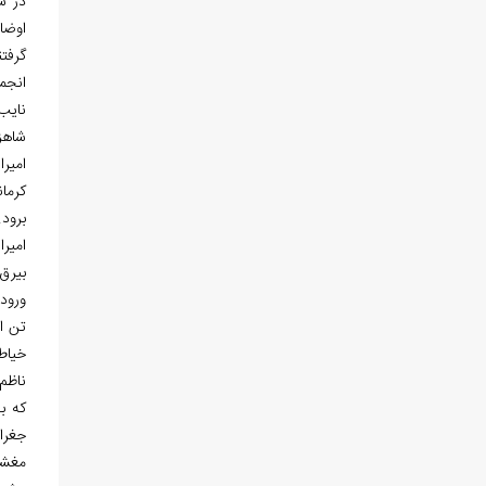
در سال 1324 قمري، د
اوضا
انجم
نایب
شاهز
امیر
کرما
برود
امیراعظم
بیرق
ورود
خیاط
ناظم 
که به سال 1297 قمری متولد، در عنفوان 
جغراف
مغشو