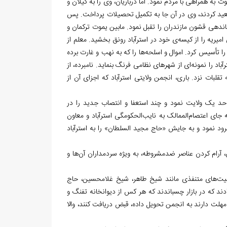
ه همراهی با مردم نمود. اما درباریان، وی را به گیلان و
تبعید کردند، وی در آن جا به تکمیل تحصیلات پرداخت. پس
ماندهی قشون مازندران را تقبل نمود. مابین یموت ترکمان و
امیریه را از کیسه
ی خود در استرآباد رونق بخشید. معلم از
 را تأسیس کرد. اموال و اسلحه
ها را که به نهب و غارت برده
باد را نمونه
ای از شهرهای نظامی فرنگ بنماید. نامبرده، از
بات نزد. باری، انجمن ولایتی استرآباد که اجزای آن از
اقدام به اصلاحات اداری در حد یک ولایت نمود و چند استعفا و انتصاب جدید را در
ه جای اعتصام
الممالک به نایب‏‌الحکومگی استرآباد و معاون
ود نمود و به جایش «حاج مجید السلطان» را به استرآباد
 آرام کردن عناصر ضدمشروطه، به ویژه سردمداران آن
ها و
یت
های متنفذی مانند شیخ طاهر، شیخ غلامحسین، حاج
ادند كه در بازار چسباندند که هر کس از دیوانخانه تفنگ و
دین را به غارت برده و اهالی شهر که تفنگ از دیوانخانه گرفته بودند، 9 روز مهلت دارند به انجمن تحویل داده، قبض دریافت کنند، والا