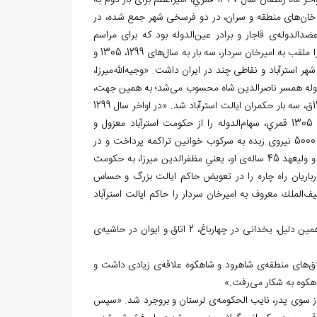
«در سال 1324ق، بعد از عزل سردار افخم، حکومت استرآباد به امیراعظم سپرده شد.» «اواخر ماه رمضان سال 1327 قمري، امیراعظم برای بار دوم به
خان
های منطقه و سران، در دو فرسخی شهر جمع شده، در
رعضدالدوله
ی قاجار و برادر عین
الدوله بود که برای مراسم
زا ملقب به امیرخان سردار، سه بار به سال
های 1299، 1305 و
الله
میرزا،
وله همسر ناصرالدین شاه محسوب می
شد؛ به همین جهت،
میرزا، از سال 1299 تا 1315ق، سه بار حکمران ایالت استرآباد شد. «در اواخر سال 1299
الله، ساعدالدوله به طور موقت حاکم استرآباد شد.» در سال 1305 قمري، سهام‏‌الدوله را از حکومت استرآباد معزول و
میرزا اميرخان سردار را برای بار دوم به حکومت استرآباد گماشتند. «او با آرایش 5000 نیروی زبده به سرکوب خوانین تراکمه پرداخت و در
د 45 ساله
ی او، يعني مظفرالدین میرزا، به حکومت
باریان راه چاره را در تعویض حاکم ایالت بزرگ و حساس
سيف
الملك معروف به اميرخان سردار را حاکم ایالت استرآباد
 در چهارباغ، 2 اتاق و ایوان در حاشیه
ی
اق
های منطقه
ی شاهرود و شاهکوه علاقه
ی زیادی داشت و
اهکوه به شکار می
رفت.»
ی لرستان و بروجرد شد. «سپس