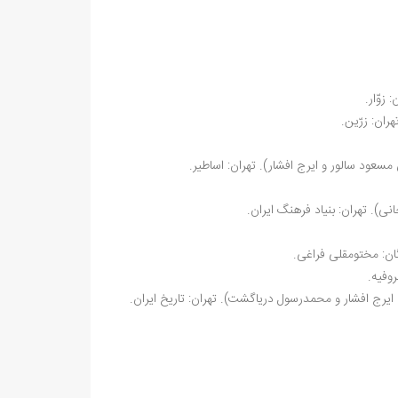
ران: زرّین.
ی). تهران: بنیاد فرهنگ ایران.
گان: مختومقلی فراغی.