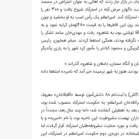
اد، در بازار جار زدند که اهالی به عنوان اعتراض در مسجد
جامع جمع شوند. سپس تصمیم گرفتند آن سال را عید نوروز نگیرند. با این اوضاع ملتهب، ناگهان مرض آبله در استرآباد شیوع یافت و 300 نفر را
 استرآباد آمد. امیراعظم یک رأس اسب به او بخشید و چون
قصد مسافرت داشت، قرار شد معاضدالدوله 80 قاطر برای او مهيا نمايد. وی پس از چند روز، این قاطرها را به قیمت 480تومان کرایه نمود و به
قا توشنی بود، به شاهرود رفت و مهدی
خان ساعد لشکر را
اجب نگرفته بودند، همگی استعفا کردند. مبشر همایون، رئیس
ربیگی و محمود کلانتر را مأمور کرد شهر را به یاری یکدیگر
ن و آن‏گاه سمنان، دامغان و شاهرود گذراند.»
ه بودند، هنوز به شهر نرسیده خبر آمد که نامبرده استعفا داده
با ثبت
نام 80 دانش
آموز، توسط «آقابالاخان» معروف
الله‏
خان امیراعظم- به حکومت استرآباد منصوب شده بود،
بعد به تعطیلی کشانده شد؛ «اما چند سال بعد، مجدداً در
ن نهضت مشروطیت این ناحیه بود، با نام «امیریه» و با
طلبان استرآباد قرار گرفت، اما
بختانه در دوره
ی دوم حکومت امیراعظم در استرآباد، این