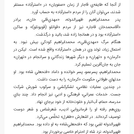
از آنجا که طايفه‌ي قاجار از زمان «صفويان» در «استرآباد» مستقر
شدند، مي‌توان آنان را از مردم «استرآباد» به حساب آورد.
پدر محمدابراهيم ظهيرالدوله، «مهدي‌قلي خان»، برادر
«آقامحمدخان قاجار» نيز از مردم «قوانلو (قويونلو)» و ساکن
«استرآباد» بود و در همانجا زاده شد، باليد و درگذشت.
هنگام مرگ «مهدي‌قلي»، محمدابراهيم کودکي بيش نبود. به
احتمال زياد، تولد وي در همان «استرآباد» واقع شده است. ليکن در
«کرمان» و «تهران» و ديگر شهرها زندگاني و سرانجام در «تهران»
جان به جان‌آفرين تسليم کرد.
محمدابراهيم، پسرعمو، پسر خوانده و داماد «فتحعلي شاه» بود. او
مدتهاي طولاني حکومت «کرمان» را به دست داشت.
در چندين عمليات نظامي، لشکرکشي و سرکوب شورش شرکت
جست. خدمات عمراني، فرهنگي و ادبي نيز انجام داد. چند بناي
مدرسه، حمام، آب‌انبار و خلوت‌خانه از خود برجاي نهاد.
روي‌هم رفته او را فرمانروايي اديب، شعرشناس و شعر دوست
توصيف کرده‌اند. در اشعارش «طغرل» تخلّص مي‌کرد.
ظهيرالدوله لقبي بود که «فتحعلي‌شاه» به او داده بود. محمدابراهيم
ظهيرالدوله، نزد شاه از احترام خاصي برخوردار بود.