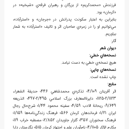
فرزندش «محمدکريم» از بزرگان و رهبران فرقه‌ي «شيخيه« در
«کرمان» بود.
بنابراين به اعتبار سکونت پدرانش در «جرجان» و «استرآباد»،
مي‌توانيم او را در زمره‌ي صاحبان اثر و تاليف «استرآباد» به شمار
بياوريم.
آثار:
ديوان شعر
نسخه
هاي خطي:
هيچ نسخه
ي خطي به دست نيامد.
نسخه
هاي چاپي:
چاپ نشده است.
منابع:
اثر آفرينان 4/109؛ تذکره‌ي محمدشاهي 446؛ حديقة الشعراء
2/1123-1125؛ دايرةالمعارف بزرگ اسلامي 2/495-497؛ الذريعه
9/649؛ ريحانة الادب 4/59؛ سفينه محمود 1/44؛ شرح‌حال رجال
ايران 1/21؛ فرماندهان کرمان 566؛ فرهنگ زندگي‌نامه‌ها 1/159؛
فرهنگ سخنوران 357؛ گلزار جاويدان 2/852؛ مصطبه خراب 119؛
مکارم الآثار 4/1105؛ نام‌آوران علم و اجتهاد کرمان 515؛ نگارستان دارا