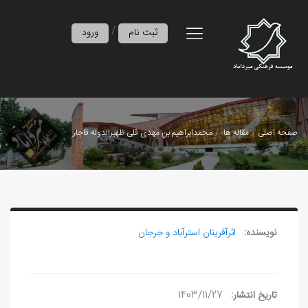
/
ثبت نام
ورود
صفحه اصلی
مقاله ها
محمدابراهیم بن مهدی قلی ظهیرالدوله قاجار
نویسنده:
اثرآفرينان استرآباد و جرجان
تاریخ انتشار:
1403/11/27