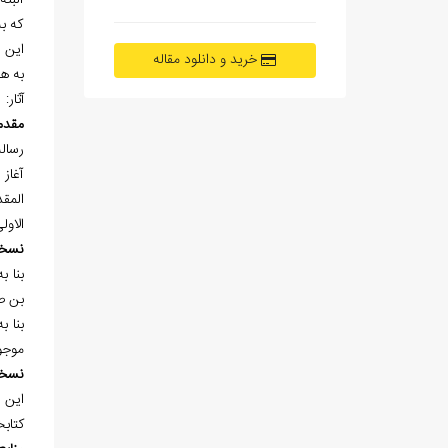
البت
که ب
اين 
خرید و دانلود مقاله
به هر
آثار:
مقدم
رساله
آغاز
المق
الاول
نسخ
بن صاعد
بنا به گز
موجو
نسخ
کتابخان