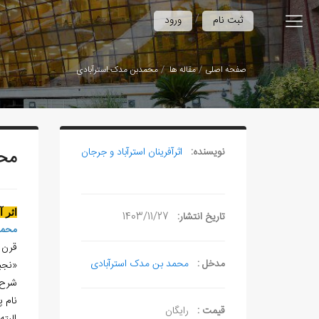
/
ثبت نام
ورود
صفحه اصلی
مقاله ها
محمدبن مدک استرآبادی
نویسنده:
اثرآفرينان استرآباد و جرجان
محم
اثر 
تاریخ انتشار:
1403/11/27
محمد
قرن 8هـ.ق.
مدخل :
محمد بن مدک استرآبادی
«نجي
شرح‌ح
نام پ
قیمت :
رایگان