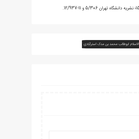
لاسلام ابوطالب محمد بن مدک استرآبادی