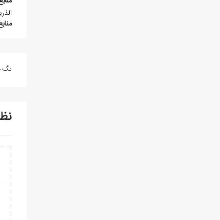
منابع
الذريعة 22/89؛ معجم التراث الکلامي 5/230-231؛ ميراث اسلامي ايران دف
منابع
تگ ه
نظ