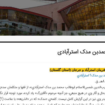
دبن مدک استرآبادی
آفرينان استرآباد و جرجان (استان گلستان)
 بن مدک؟ استرآبادي
ب‌الدين شمس‌الاسلام ابوطالب محمد بن مدک استرآبادي»، از فقها و متکلمان سده
ال و آثار وي در هيچ منبعي، جز آنچه مرحوم «آقابزرگ» ياد کرده، مورد توجه قرار ن
در وي نيز در اين گزارش کامل نيست. کلمه‌ي «مدک» که در «الذريعه» با علامت (؟) آ