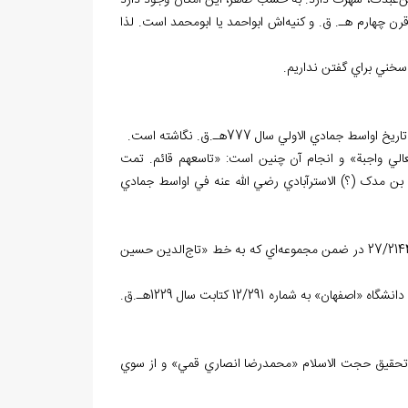
‌عبدک، شهرت دارد. به حسب ظاهر، اين امکان وجود دارد
ن چهارم هـ. ق. و کنيه‌اش ابواحمد يا ابومحمد است. لذا
، سخني براي گفتن نداريم.
ادي الاولي سال 777هـ.ق. نگاشته است.
عالي واجبة» و انجام آن چنين است:‌ «تاسعهم قائم. تمت
 بن مدک (؟) الاسترآبادي رضي الله عنه في اواسط جمادي
بنا به گزارش «آقابزرگ»، 1 نسخه‌ي خطي در «کتابخانه دانشگاه تهران»، ظاهراً به شماره 27/2144 در ضمن مجموعه‌اي که به خط «تاج‌الدين حسين
ي ادبيات دانشگاه «اصفهان» به شماره 12/291 کتابت سال 1229هـ.ق.
 اسلامي ايران» دفتر دوم از صفحه‌ي 154-157 با تصحيح و تحقيق حجت الاسلام «محمدرضا انصاري قمي» و از سوي