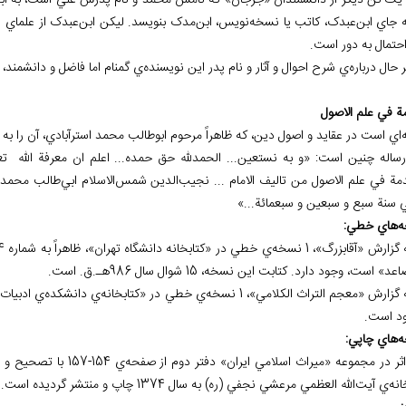
ه يک تن ديگر از دانشمندان «جرجان» که نامش محمد و نام پدرش علي است، به ابن
ه جاي ابن‌عبدک، کاتب يا نسخه‌نويس، ابن‌مدک بنويسد. ليکن ابن‌عبدک از علماي قر
احتمال به دور است.
 حال درباره‌ي شرح احوال و آثار و نام پدر اين نويسنده‌ي گمنام اما فاضل و دانشمند
ة في علم الاصول
‌اي است در عقايد و اصول دين، که ظاهراً مرحوم ابوطالب محمد استرآبادي، آن را به تاريخ اواسط جم
 رساله چنين است: «و به نستعين... الحمدلله حق حمده... اعلم ان معرفة الله ت
دمة في علم الاصول من تاليف الامام ... نجيب‌الدين شمس‌الاسلام ابي‌طالب محمد
ي سنة سبع و سبعين و سبعمائة...»
ه
هاي خطي:
» است، وجود دارد. کتابت اين نسخه، 15 شوال سال 986هـ.ق. است.
ارش «معجم التراث الکلامي»، 1 نسخه‌ي خطي در «کتابخانه‌ي دانشكده
د است.
ه
هاي چاپي:
اين اثر در مجموعه «ميراث
ه‌ي آيت‌الله العظمي مرعشي نجفي (ره) به سال 1374 چاپ و منتشر گرديده است.