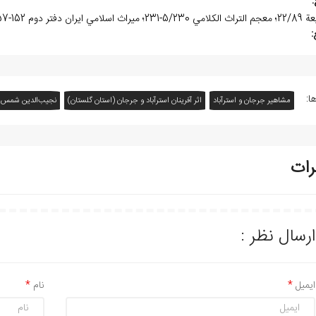
:
تر دوم 152-157؛ نشريه دانشگاه تهران 5/306 و 11-12/937.
:
ا:
مشاهیر جرجان و استرآباد
اثر آفرينان استرآباد و جرجان (استان گلستان)
نجيب‌الدين شمس‌ا
رات
ارسال نظر :
ایمیل
نام