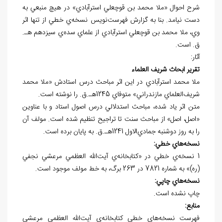
شرح احوال «ملا محمد بن قوچعلي استرآبادي» در هيچ منبعي به
دست نيامد. بنا به گزارش فهرست‌نويس نسخه‌ي خطي از تنها اثر
وي، ملا محمد بن قوچعلي استرآبادي از علماي سده‌ي سيزدهم هـ.
ق. است.
آثار:
تقرير ابحاث شريف العلماء
ملا محمد استرآبادي در اين اثر مباحث درس استادش «ملا محمد
شريف‌العلماي مازندراني» متوفاي 1245هـ.ق. را نوشته است.
متن اثر ياد شده، مباحث استدلالي درس اصول استاد و با عناوين
«اصل، اصل» از مباحث سنت تا تراجيح تنظيم شده است. مولف آن
را به روز دوشنبه جمادي‌الاول 1241هـ.ق. به پايان برده است.
نسخه
هاي خطي:
1 نسخه‌ي خطي در «کتابخانه‌ي آيت‌الله العظمي مرعشي نجفي
(ره)» به شماره 7821 در 263 برگ، به خط مولف موجود است.
نسخه
هاي چاپي:
چاپ نشده است.
منابع:
فهرست نسخه‌هاي خطي کتابخانه‌ي آيت‌الله العظمي مرعشي