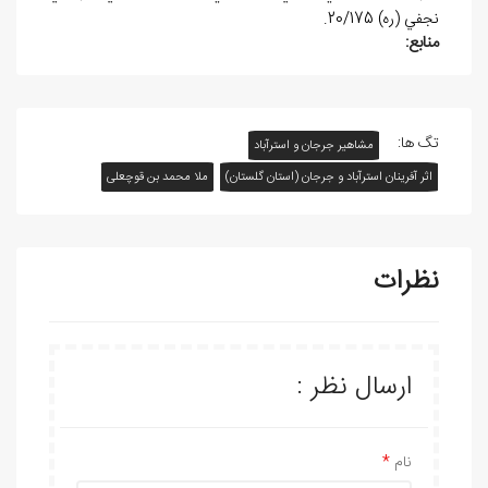
نجفي (ره) 20/175.
منابع:
تگ ها:
مشاهیر جرجان و استرآباد
اثر آفرينان استرآباد و جرجان (استان گلستان)
ملا محمد بن قوچعلی
نظرات
ارسال نظر :
نام