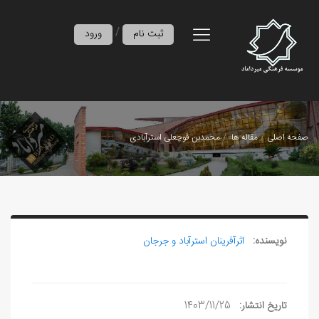
/
ثبت نام
ورود
صفحه اصلی
مقاله ها
محمدبن قوچعلی استرآبادی
نویسنده:
اثرآفرينان استرآباد و جرجان
تاریخ انتشار:
1403/11/25