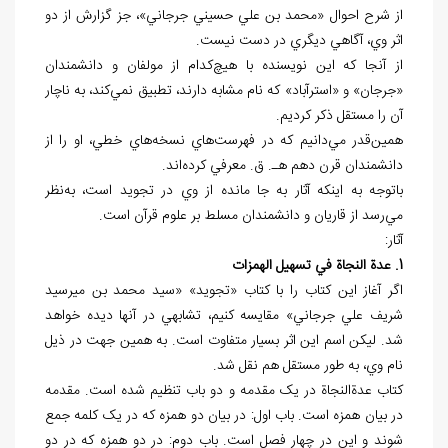
از شرح احوال «محمد بن علي حسيني جرجاني»، جز گزارش از دو
اثر وي، آگاهي ديگري در دست نيست.
از آنجا که اين نويسنده با هيچ‌کدام از مولفان و دانشمندان
«جرجان» و «استرآباد» که نام مشابه دارند، تطبيق نمي‌کند، به ناچار
آن را مستقل ذکر کرديم.
همين‌قدر مي‌دانيم که در فهرست‌هاي نسخه‌هاي خطي، او را از
دانشمندان قرن دهم هـ. ق. معرفي کرده‌اند.
باتوجه به اينکه آثار به جا مانده از وي در تجويد است، به‌نظر
مي‌رسد از قاريان و دانشمندان مسلط بر علوم قرآن است.
آثار:
1. عدة النجاة في تسهيل الهمزات
اگر آغاز اين کتاب را با کتاب «تجويد» «سيد محمد بن ميرسيد
شريف علي جرجاني» مقايسه کنيم، تشابهي در آنها ديده خواهد
شد. ليکن اسم اين اثر بسيار متفاوت است. به همين جهت در ذيل
نام وي، به طور مستقل هم نقل شد.
کتاب عدةالنجاة در يک مقدمه و دو باب تنظيم شده است. مقدمه
در بيان همزه است. باب اول: در بيان دو همزه که در يک کلمه جمع
شوند و اين در چهار فصل است. باب دوم: در دو همزه که در دو