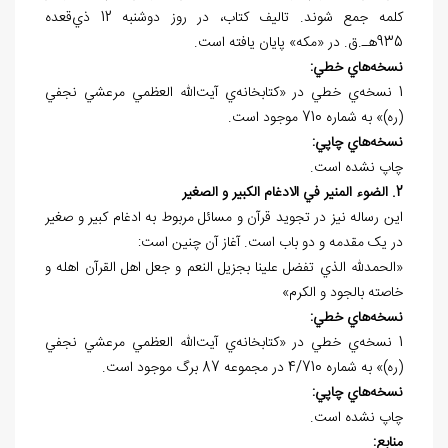
کلمه جمع شوند. تاليف کتاب، در روز دوشنبه 12 ذي‌قعده
935هـ.ق. در «مکه» پايان يافته است.
نسخه
هاي خطي:
1 نسخه‌ي خطي در «کتابخانه‌ي آيت‌الله العظمي مرعشي نجفي
(ره)» به شماره 710 موجود است.
نسخه
هاي چاپي:
چاپ نشده است.
2. الضوء المنير في الادغام الکبير و الصغير
اين رساله نيز در تجويد قرآن و مسائل مربوط به ادغام کبير و صغير
در يک مقدمه و دو باب است. آغاز آن چنين است:
«الحمدلله الذي تفضل علينا بجزيل النعم و جعل اهل القرآن اهله و
خاصته بالجود و الکرم»
نسخه
هاي خطي:
1 نسخه‌ي خطي در «کتابخانه‌ي آيت‌الله العظمي مرعشي نجفي
(ره)» به شماره 4/710 در مجموعه 87 برگ موجود است.
نسخه
هاي چاپي:
چاپ نشده است.
منابع: