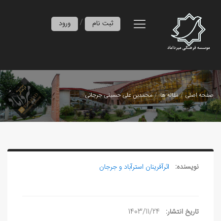
/
ثبت نام
ورود
صفحه اصلی
مقاله ها
محمدبن علی حسینی جرجانی
نویسنده:
اثرآفرينان استرآباد و جرجان
تاریخ انتشار:
1403/11/24