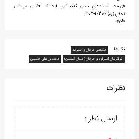
فهرست نسخه‌هاي خطي کتابخانه‌ي آيت‌الله العظمي مرعشي
نجفي (ره) 2/306-307.
منابع:
تگ ها:
مشاهیر جرجان و استرآباد
اثر آفرينان استرآباد و جرجان (استان گلستان)
محمدبن علی حسینی
نظرات
ارسال نظر :