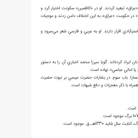
«عراق» تبعيد کردند. او در «کاظمين» سکونت اختيار کرد و
ي» در حکومت «عراق»، به اين اختلاف دامن زدند و موجبات
رآبادي اقرار دارند. او به عربي و فارسي شعر مي‌سرود و
ن ايراد کرده‌اند. گويا ميرزا محمد اخباري آن را به دستور
يا امالي عباسي» نهاده است.
د نصارا. باب سوم: در بشارات حضرت عيسي بر نبوت حضرت
مراه با ذکر معجزات و دفع شبهات است.