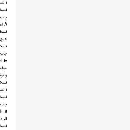
1 نسخه‌ي خطي در «کتابخانه مدرسه‌ي فيضيه» «قم» به شماره 48 در 226 برگ موجود است.
نسخ
چاپ 
9. اعتقادات
نسخ
هيچ 
نسخ
چاپ 
10. اقسام افعال العباد و امورهم و وجوب التوقف و الاحتياط في الشبهات
مولف 
و تو
نسخ
1 نسخه‌ي خطي در «کتابخانه‌ي آستان قدس رضوي (ع)» به شماره 16/2815 در 178 برگ، کتابت سده 12هـ.ق. موجود است.
نسخ
چاپ 
11. اقل ما يجب علي المکلفين
اثر 
نسخ