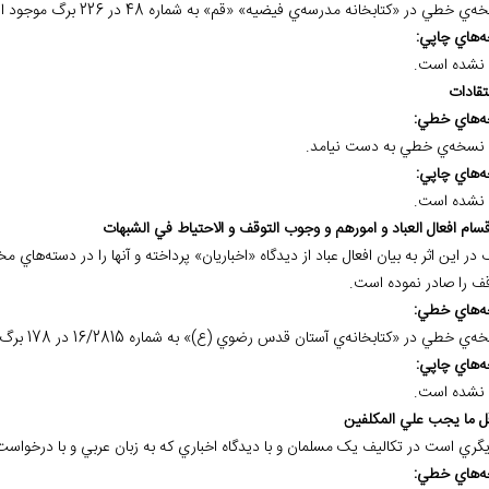
ه
هاي چاپي:
نشده است.
ه
هاي خطي:
نسخه
ي خطي به دست نيامد.
ه
هاي چاپي:
نشده است.
در اين اثر به بيان افعال عباد از ديدگاه «اخباريان» پرداخته و آنها را در دسته‌ها
قف را صادر نموده است.
ه
هاي خطي:
ه
هاي چاپي:
نشده است.
ديگري است در تکاليف يک مسلمان و با ديدگاه اخباري که به زبان عربي و با درخوا
ه
هاي خطي: