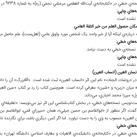
ه
هاي چاپي:
نشده است.
درباره‌ي اينکه آيا از خبر واحد يک شخص مورد وثوق عامي (اهل‌سنت)، علم حاصل مي
ه
هاي خطي:
نسخه
ي خطي به دست نيامد.
ه
هاي چاپي:
نشده است.
 در «روضات الجنات» نام اين اثر «انساب العين» ثبت شده است. «آقابزرگ» آن را «ان
ه ميان «زين» و «شين» معرفي کرده است. هم‌چنين کتاب را رد بر کتاب «عين العين
ل» ميرزا محمد اخباري، مي‌داند.
ت‌نويس نسخه‌هاي خطي، در بخش کتاب‌شناسي اين اثر نيز مي‌نويسد: «تعليقه‌اي 
 گفت، اگر منظور از «ابوالقاسم بن حسن جيلي»، همان «ميرزاي قمي، ابوالقاسم ب
 العين» منسوب به وي را به دست نياورد. اما اگر کس ديگري باشد، براي نگارنده نا
ه
هاي خطي: