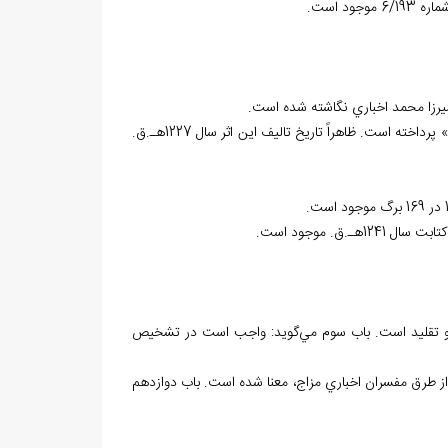
ود است.
ميرزا محمد اخباري نگاشته شده است.
اين اثر استدلالي نيست و فقط به بيان اصول دين و فروع دين اسلام از ديدگاه «اخباريان» پرداخته است. ظاهراً تاريخ تاليف اين اثر سال 1227هـ.ق.
اد و تقليد است. باب سوم مي‌گويد: واجب است در تشخيص
ن از طرق مفسران اخباري مزاج، معنا شده است. باب دوازدهم