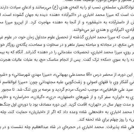
ر سخنور و خوش برخورد توصيف شده است.
 نوادگانش، سلسله‌ي نسب او را به ائمه‌ي هدي (ع) مي‌رسانند و ادعاي سيادت دارند.
 است که ميرزا محمد اخباري در «اکبرآباد» «هند» ديده به جهان گشوده است، ل
 از «استرآباد» به «نيشابور» و از آنجا به «هند» مهاجرت کرد. از اين‌رو ميرزا
بادي، اکبرآبادي و هندي نيز مي‌خوانند.
ر است که ميرزا محمد اخباري گذشته از تحصيل علوم متداول زمان خود، در علوم غريب
خي منابع، در مجادله و مباحثه بسيار ماهر و در سخاوت و سماحت، يگانه‌ي روزگار خ
» را به سوي «مکه» ترک گفت. پس از انجام مناسک حج، به عتبات عاليات هجرت 
ر اين دوره، از محضر درس «آقا محمدعلي بهبهاني»، «ميرزا مهدي شهرستاني» و «شيخ
ي آشکار وي با فقهاي اصولي و زشت‌گويي عليه مجتهداني چون: «ميرزا ابوالقاسم
 سيد علي طباطبايي»، موجب تحريک مردم گرديد و عرصه بر وي تنگ شد. تا مجبور ش
ري به «ايران» سفر کرد و از شهرهاي «اصفهان»، «ري»، «گيلان»، «خراسان» و «فار
 و مدت چهار سال در «تهران» اقامت گزيد. اين دوره مصادف بود با دوره‌ي اول جنگ‌
ا محمد اخباري به «فتحعلي شاه» وعده داد که اگر از «اخباريان» حمايت کند، چل
» را روز چهلم براي شاه تحفه کند.
لي شاه پذيرفت. محمد اخباري در حجره‌اي در شاه عبدالعظيم چله نشست و در به