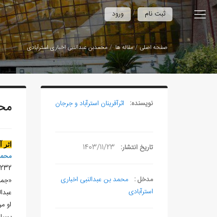
/
ثبت نام
ورود
صفحه اصلی
مقاله ها
محمدبن عبدالنبی اخباری استرآبادی
نویسنده:
اثرآفرينان استرآباد و جرجان
محم
اثر 
تاریخ انتشار:
1403/11/23
محمد
8-1232
مدخل :
محمد بن عبدالنبی اخباری
«جما
استرآبادی
عبدال
او م