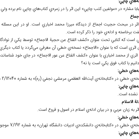
ه
هاي چاپي:
ابا مشار» در «مولفين کتب چاپي» اين اثر را در زمره‌ي کتاب‌هاي چاپي نام برده و
اثر در مبحث حجيت اجماع از ديدگاه ميرزا محمد اخباري است. او در اين مسئله ني
فت برخاسته و ادله‌ي خود را ذکر کرده است.
ي است که کتابي تحت عنوان «کشف القناع عن حجية الاجماع» توسط يکي از نوادگان 
 اثري است که با عنوان «الاجماع» نسخه‌ي خطي آن معرفي مي‌گردد يا کتاب ديگري
ه اثري از محمد اخباري با عنوان «کشف القناع عن عور الاجماع» در جاي خود شناسان
انيم با کتاب فوق يکي است يا نه؟
ه
هاي خطي:
ه
هاي چاپي:
نشده است.
ثر به زبان عربي و در بيان ادله‌ي اسلام در اصول و فروع است.
ه
هاي خطي:
ي ادبيات دانشگاه تهران» به شماره 7/192 موجود است.
ه
هاي چاپي: