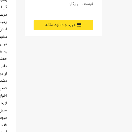
بسيا
قیمت :
رایگان
گويا
درست
پدرش
خرید و دانلود مقاله
استرآ
مشهو
در بر
«هند
داد.
او د
دشمن
«مير
اخبا
آورد
ميرز
«روس
فتحع