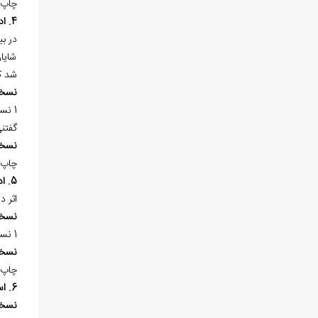
چاپ 
4. ادلة تعميم التکليف
در بي
شايان
شد که
نسخ
1 نسخه‌ي خطي در «کتابخانه‌ي آستان قدس رضوي (ع)» به شماره 12/2815 در مجموعه 187 برگ موجود است.
گفتن
نسخ
چاپ 
5. ادلة فروع الاسلام و ما اتفق الامامية عليه
اثر د
نسخ
1 نسخه‌ي خطي در «کتابخانه‌ي ملي ملک تهران» به شماره 1/3494 در مجموعه 308 برگ موجود است.
نسخ
چاپ 
6. استمرار الحجة
نسخ