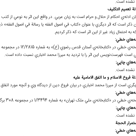
نشده است.
ان ادله‌ي احکام از حلال و حرام است به زبان عربي. در واقع اين اثر به نوعي از کت
 ذکر است که اثر ديگري با عنوان «کتاب في اصول الفقه يا رسالة في اصول الفقه» ذيل
 به احتمال زياد غير از اين اثر است که ذکر کرديم.
ه
هاي خطي:
ي است فهرست‌نويس اين اثر را با ترديد به ميرزا محمد اخباري نسبت داده است.
ه
هاي چاپي:
نشده است.
يگري است از ميرزا محمد اخباري در بيان فروع دين از ديدگاه وي و آنچه مورد اتفا
ه
هاي خطي:
ه
هاي چاپي:
نشده است.
ه
هاي خطي: