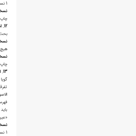
1 نسخه‌ي خطي در «کتابخانه‌ي آيت‌الله العظمي مرعشي نجفي (ره)» به شماره 9238 در 206 برگ، کتابت ظاهراً 1216هـ.ق. موجود است.
نسخ
چاپ 
12. امکان حصول العلم من خبر الثقة العامي
بحث 
نسخ
هيچ 
نسخ
چاپ 
13. انسان العين (انساب العين)
گويا
تفرق
الاصو
فهرس
بايد
«عين
نسخ
1 نسخه‌ي خطي در «کتابخانه‌ي دانشكده