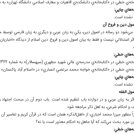
ي الاهيات و معارف اسلامي دانشگاه تهران» به شماره 6/193 موج
ه
هاي چاپي:
نشده است.
 مي‌شود دو رساله در اصول دين، يکي به زبان عربي و ديگري به زبان فارسي توسط 
ه
هاي خطي:
ه
هاي چاپي:
نشده است.
اثر به زبان عربي و در دوازده باب تنظيم شده است. باب دوم آن در مبحث اجته
ف و احکام شرعي، به اهل ذکر مراجعه شود.
ً منظور ميرزا محمد اخباري، از «اهل‌الذکر» همان است که در قرآن کريم و تفاسير آ
ن مورد بحث مي‌کند که آيا جاهل به احکام معذور است يا نه؟
ه
هاي خطي: