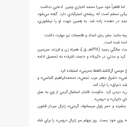
 اما ظاهراً خود ميرزا محمد اخباري چنين ادعايي نداشت.
يکن مسلم است که ريشه‌ي استرآبادي دارد. گفته مي‌شود
 محمد در «هند» زاده شد. به همين جهت او را نيشابوري،
ه مانند: جفر، رمل، اعداد و طلسمات نيز مهارت داشت.
وانده شده است.
به هر روي، ميرزا محمد اخباري، تحصيلات مقدماتي را در «هند» گذراند. آنگاه که به بيست سالگي رسيد (1198هـ.ق.)، همراه زن و فرزند، سرزمين
کرد و مدتي در «کربلا» و «نجف اشرف» به تحصيل ادامه
 موسي آل‌کاشف‌الغطا بحريني» استفاده کرد.
 قمي»، «شيخ جعفر عرب نجفي»، «محمدابراهيم کلباسي» و
د «عراق» را ترک کند.
س» ديدن کرد. حکومت قاجار، استقبال گرمي از وي به عمل
هاي «ايران» و «روس».
ه بنشيند و «سر پاول سيسانوف گرجي»، ژنرال سردار قشون
 روي خود بست. روز چهلم سر ژنرال «روس» را براي شاه