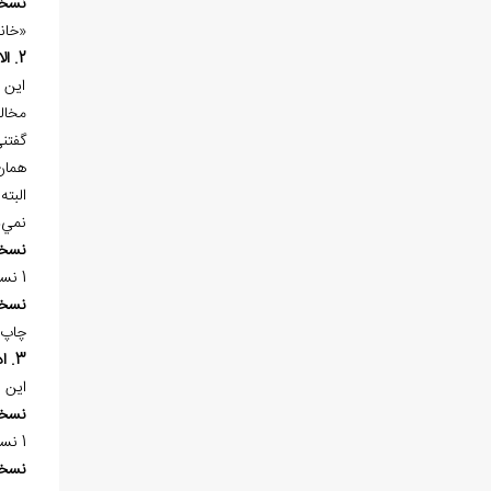
نسخ
«خانب
2. الاجماع
اين 
مخال
گفتن
همان
البت
نمي‌د
نسخ
1 نسخه‌ي خطي در «کتابخانه‌ي آيت‌الله العظمي مرعشي نجفي (ره)» به شماره 2/12040 در 9 برگ، کتابت سده 13هـ.ق. موجود است.
نسخ
چاپ 
3. ادلة الاسلام
اين ا
نسخ
1 نسخه‌ي خطي در «کتابخانه‌ي دانشكده
نسخ