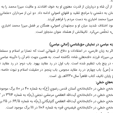
د.
ز آن شاه و درباريان از قدرت معنوي او به خوف افتادند و عاقبت ميرزا محمد را به 
ان به دشمني با مراجع تقليد و فقهاي اصولي ادامه داد. دو تن از سرداران «عثمان
يرزا محمد اخباري به دست مردم را فراهم آورند.
جود اختلاف شديد ميان او و مجتهدان اصولي، همگان بر فضل ميرزا محمد اخباري است
» تخلّص مي‌کرد. تاليفاتش از هشتاد عنوان متجاوز است.
ثر به زبان فارسي، در اعتقادات و دفاع از شبهاتي است که نصارا بر اسلام و مسلمانا
س ميرزا» فرزند «فتحعلي شاه» نگاشته است. به همين جهت نام آن را «آيينه عباسي 
 در پنج باب تنظيم شده است. باب اول: در رد عقايد يهود. باب دوم: در رد عقاي
 (ص). باب چهارم: در رد عقايد مجوس. باب پنجم: در حقيقت اسلام و نبوت خاصه ه
ايان تاليف کتاب ظاهراً سال 1230هـ.ق. است.
ه
هاي خطي: