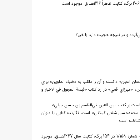
‌گردد و در نتيجه حجيت دارد يا خير؟
سان العين» دانسته و آن را ملقب به «ضياء الملوين» براي
» «ميرزاي قمي» در رد کتاب «قبسة العجول في الاخبار و
است بر کتاب عين العين ابي‌القاسم بن حسن جيلي»
ن محمدحسن شفتي گيلاني» است، نگارنده کتابي با عنوان
شناخته است.
ي الاهيات و معارف اسلامي دانشگاه تهران» به شماره 1/159 در 154 برگ، کتابت سال 1247هـ.ق. موجود