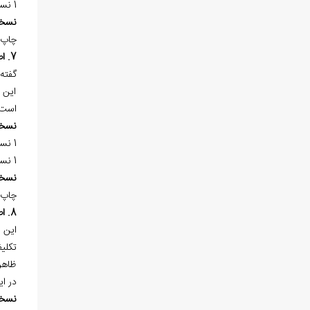
1 نسخه‌ي خطي در «کتابخانه‌ي دانشكده
نسخ
چاپ 
7. اصول دين و فروع آن
گفته
است.
نسخ
1 نسخه‌ي خطي در «کتابخانه‌ي مدرسه‌ي عالي شهيد مطهري (سپهسالار)» به شماره 1322 در 169 برگ موجود است.
1 نسخه‌ي خطي در «کتابخانه‌ي خواجه محمد مرتضي انصاري» در «اسلام آباد پاکستان» کتابت سال 1241هـ.ق. موجود است.
نسخ
چاپ 
8. اصول الفقه
اين 
تکلي
ظاهرا
در اي
نسخ